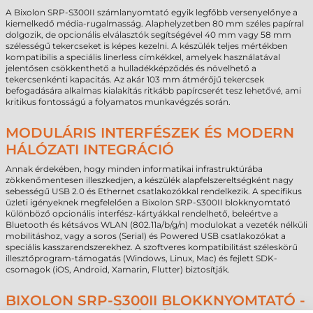
A Bixolon SRP-S300II számlanyomtató egyik legfőbb versenyelőnye a
kiemelkedő média-rugalmasság. Alaphelyzetben 80 mm széles papírral
dolgozik, de opcionális elválasztók segítségével 40 mm vagy 58 mm
szélességű tekercseket is képes kezelni. A készülék teljes mértékben
kompatibilis a speciális linerless címkékkel, amelyek használatával
jelentősen csökkenthető a hulladékképződés és növelhető a
tekercsenkénti kapacitás. Az akár 103 mm átmérőjű tekercsek
befogadására alkalmas kialakítás ritkább papírcserét tesz lehetővé, ami
kritikus fontosságú a folyamatos munkavégzés során.
MODULÁRIS INTERFÉSZEK ÉS MODERN
HÁLÓZATI INTEGRÁCIÓ
Annak érdekében, hogy minden informatikai infrastruktúrába
zökkenőmentesen illeszkedjen, a készülék alapfelszereltségként nagy
sebességű USB 2.0 és Ethernet csatlakozókkal rendelkezik. A specifikus
üzleti igényeknek megfelelően a Bixolon SRP-S300II blokknyomtató
különböző opcionális interfész-kártyákkal rendelhető, beleértve a
Bluetooth és kétsávos WLAN (802.11a/b/g/n) modulokat a vezeték nélküli
mobilitáshoz, vagy a soros (Serial) és Powered USB csatlakozókat a
speciális kasszarendszerekhez. A szoftveres kompatibilitást széleskörű
illesztőprogram-támogatás (Windows, Linux, Mac) és fejlett SDK-
csomagok (iOS, Android, Xamarin, Flutter) biztosítják.
BIXOLON SRP-S300II BLOKKNYOMTATÓ -