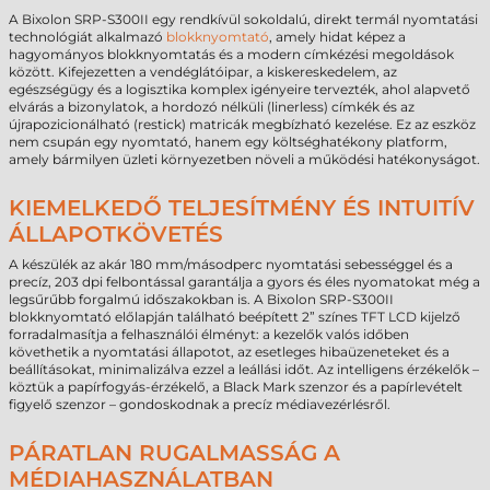
A Bixolon SRP-S300II egy rendkívül sokoldalú, direkt termál nyomtatási
technológiát alkalmazó
blokknyomtató
, amely hidat képez a
hagyományos blokknyomtatás és a modern címkézési megoldások
között. Kifejezetten a vendéglátóipar, a kiskereskedelem, az
egészségügy és a logisztika komplex igényeire tervezték, ahol alapvető
elvárás a bizonylatok, a hordozó nélküli (linerless) címkék és az
újrapozicionálható (restick) matricák megbízható kezelése. Ez az eszköz
nem csupán egy nyomtató, hanem egy költséghatékony platform,
amely bármilyen üzleti környezetben növeli a működési hatékonyságot.
KIEMELKEDŐ TELJESÍTMÉNY ÉS INTUITÍV
ÁLLAPOTKÖVETÉS
A készülék az akár 180 mm/másodperc nyomtatási sebességgel és a
precíz, 203 dpi felbontással garantálja a gyors és éles nyomatokat még a
legsűrűbb forgalmú időszakokban is. A Bixolon SRP-S300II
blokknyomtató előlapján található beépített 2” színes TFT LCD kijelző
forradalmasítja a felhasználói élményt: a kezelők valós időben
követhetik a nyomtatási állapotot, az esetleges hibaüzeneteket és a
beállításokat, minimalizálva ezzel a leállási időt. Az intelligens érzékelők –
köztük a papírfogyás-érzékelő, a Black Mark szenzor és a papírlevételt
figyelő szenzor – gondoskodnak a precíz médiavezérlésről.
PÁRATLAN RUGALMASSÁG A
MÉDIAHASZNÁLATBAN