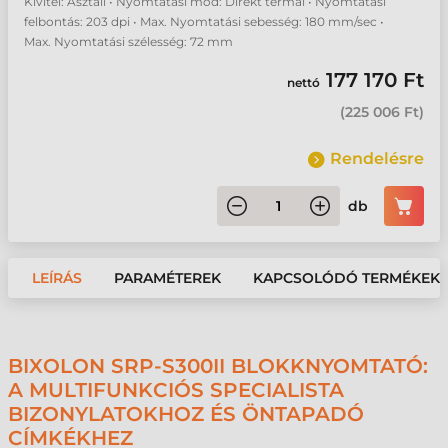
Kivitel: Asztali • Nyomtatási mód: Direkt termál • Nyomtatási
felbontás: 203 dpi • Max. Nyomtatási sebesség: 180 mm/sec •
Max. Nyomtatási szélesség: 72 mm
177 170 Ft
nettó
(
225 006 Ft
)
Rendelésre
db
LEÍRÁS
PARAMÉTEREK
KAPCSOLÓDÓ TERMÉKEK
BIXOLON SRP-S300II BLOKKNYOMTATÓ:
A MULTIFUNKCIÓS SPECIALISTA
BIZONYLATOKHOZ ÉS ÖNTAPADÓ
CÍMKÉKHEZ