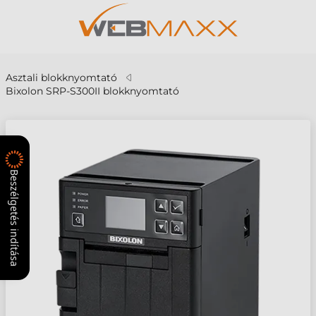
Asztali blokknyomtató
Bixolon SRP-S300II blokknyomtató
Beszélgetés indítása