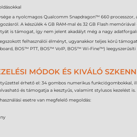
oldásokkal
sége a nyolcmagos Qualcomm Snapdragon™ 660 processzor, amel
lgozásról. A készülék 4 GB RAM-mal és 32 GB Flash memóriával ér
rtyát is támogat, így nem jelent akadályt még a nagy adatforgal
megszokott felhasználói élményt, ugyanakkor teljes körű támogatá
board, BOS™ PTT, BOS™ VoIP, BOS™ Wi-Fine™) leegyszerűsíti az
ZELÉSI MÓDOK ÉS KIVÁLÓ SZKENNE
entyűzettel érhető el: 34 gombos numerikus funkciógombokkal, i
 olvasható és támogatja a kesztyűs, valamint stylusos kezelést is.
használási esetre van megfelelő megoldás:
ány