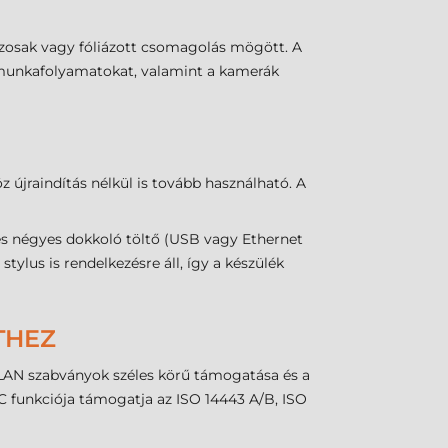
oszosak vagy fóliázott csomagolás mögött. A
ú munkafolyamatokat, valamint a kamerák
 újraindítás nélkül is tovább használható. A
 és négyes dokkoló töltő (USB vagy Ethernet
stylus is rendelkezésre áll, így a készülék
THEZ
WLAN szabványok széles körű támogatása és a
FC funkciója támogatja az ISO 14443 A/B, ISO