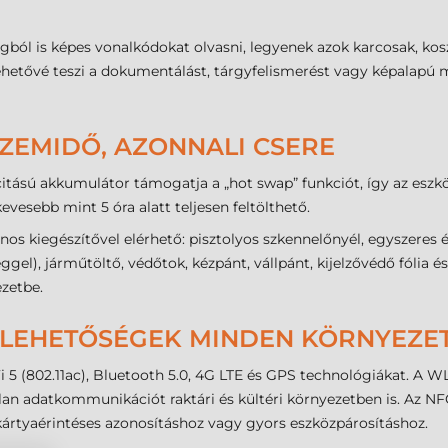
ságból is képes vonalkódokat olvasni, legyenek azok karcosak, k
 lehetővé teszi a dokumentálást, tárgyfelismerést vagy képalap
ÜZEMIDŐ, AZONNALI CSERE
itású akkumulátor támogatja a „hot swap” funkciót, így az eszköz
esebb mint 5 óra alatt teljesen feltölthető.
os kiegészítővel elérhető: pisztolyos szkennelőnyél, egyszeres
el), járműtöltő, védőtok, kézpánt, vállpánt, kijelzővédő fólia és 
zetbe.
LEHETŐSÉGEK MINDEN KÖRNYEZE
 5 (802.11ac), Bluetooth 5.0, 4G LTE és GPS technológiákat. A 
lan adatkommunikációt raktári és kültéri környezetben is. Az N
 kártyaérintéses azonosításhoz vagy gyors eszközpárosításhoz.