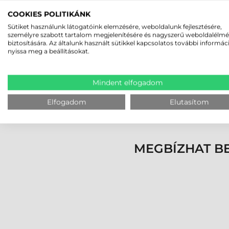
BLUEBIRD EK430 IPARI A
COOKIES POLITIKÁNK
Sütiket használunk látogatóink elemzésére, weboldalunk fejlesztésére,
ADATGYŰJTÉS ÚJ SZINTJ
személyre szabott tartalom megjelenítésére és nagyszerű weboldalélm
biztosítására. Az általunk használt sütikkel kapcsolatos további informác
A Bluebird EK430 adatgyűjtő az ipari mobilitá
nyissa meg a beállításokat.
Corning® Gorilla® Glass kijelző karc- és ütésál
kibír, valamint széles működési hőmérséklet-t
Mindent elfogadom
A klasszikus billentyűzetes és az érintőkijelző
nélküli kapcsolatok együttesen teszik az eszkö
Elfogadom
Elutasítom
MEGBÍZHAT B