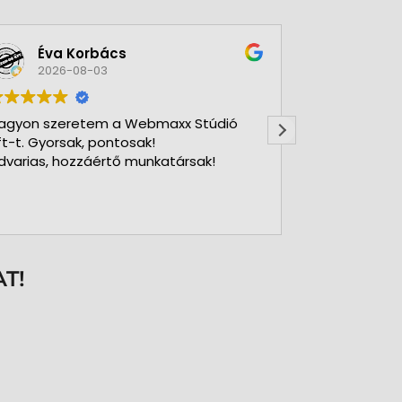
Éva Korbács
A bol
2026-08-03
2026-
agyon szeretem a Webmaxx Stúdió
Gyors precíz
ft-t. Gyorsak, pontosak!
dvarias, hozzáértő munkatársak!
T!