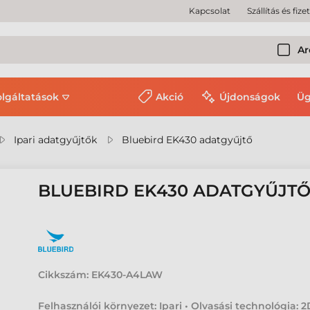
Kapcsolat
Szállítás és fize
Ar
olgáltatások
Akció
Újdonságok
Üg
Ipari adatgyűjtők
Bluebird EK430 adatgyűjtő
BLUEBIRD EK430 ADATGYŰJT
Cikkszám:
EK430-A4LAW
Felhasználói környezet: Ipari • Olvasási technológia: 