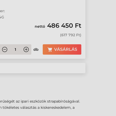
er:
/4G
486 450 Ft
nettó
(
617 792 Ft
)
VÁSÁRLÁS
db
erűségét az ipari eszközök strapabíróságával.
tökéletes választás a kiskereskedelem, a