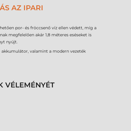
S AZ IPARI
tően por- és fröccsenő víz ellen védett, míg a
nynak megfelelően akár 1,8 méteres eséseket is
yt nyújt.
hető akkumulátor, valamint a modern vezeték
K VÉLEMÉNYÉT