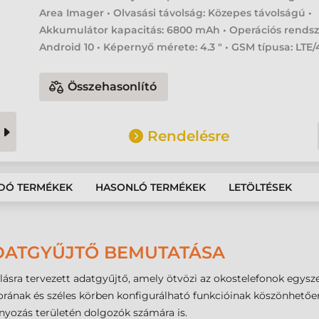
Area Imager • Olvasási távolság: Közepes távolságú •
Akkumulátor kapacitás: 6800 mAh • Operációs rendsz
Android 10 • Képernyő mérete: 4.3 " • GSM típusa: LTE
Összehasonlító
Rendelésre
DÓ TERMÉKEK
HASONLÓ TERMÉKEK
LETÖLTÉSEK
ADATGYŰJTŐ BEMUTATÁSA
lásra tervezett adatgyűjtő, amely ötvözi az okostelefonok egysz
rának és széles körben konfigurálható funkcióinak köszönhetően 
mányozás területén dolgozók számára is.