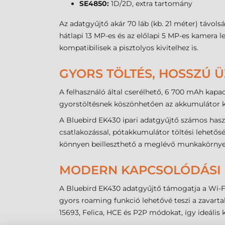
SE4850:
1D/2D, extra tartomány
Az adatgyűjtő akár 70 láb (kb. 21 méter) távol
hátlapi 13 MP-es és az előlapi 5 MP-es kamera
kompatibilisek a pisztolyos kivitelhez is.
GYORS TÖLTÉS, HOSSZÚ 
A felhasználó által cserélhető, 6 700 mAh kapac
gyorstöltésnek köszönhetően az akkumulátor kev
A Bluebird EK430 ipari adatgyűjtő számos haszn
csatlakozással, pótakkumulátor töltési lehetőségg
könnyen beilleszthető a meglévő munkakörnye
MODERN KAPCSOLÓDÁSI 
A Bluebird EK430 adatgyűjtő támogatja a Wi-Fi
gyors roaming funkció lehetővé teszi a zavarta
15693, Felica, HCE és P2P módokat, így ideális