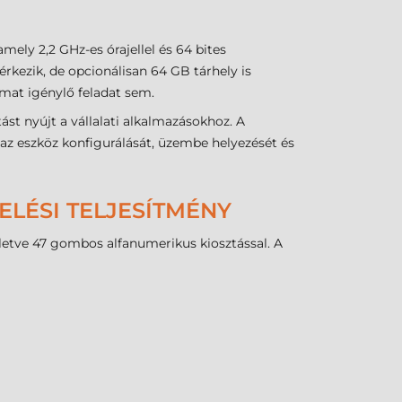
y 2,2 GHz-es órajellel és 64 bites
kezik, de opcionálisan 64 GB tárhely is
mat igénylő feladat sem.
st nyújt a vállalati alkalmazásokhoz. A
 eszköz konfigurálását, üzembe helyezését és
LÉSI TELJESÍTMÉNY
lletve 47 gombos alfanumerikus kiosztással. A