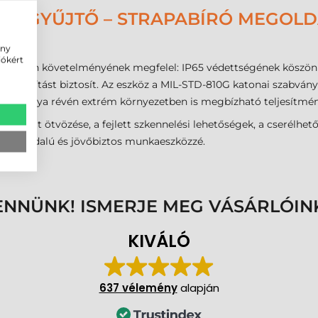
DATGYŰJTŐ – STRAPABÍRÓ MEGOLDÁ
ÉRE
ény
iókért
s minden követelményének megfelel: IP65 védettségének köszönhe
ló kialakítást biztosít. Az eszköz a MIL-STD-810G katonai szabvá
artománya révén extrém környezetben is megbízható teljesítmén
s használat ötvözése, a fejlett szkennelési lehetőségek, a cserél
zt sokoldalú és jövőbiztos munkaeszközzé.
ENNÜNK! ISMERJE MEG VÁSÁRLÓIN
KIVÁLÓ
637 vélemény
alapján