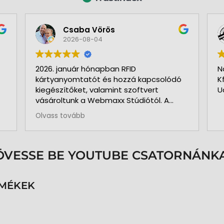
Csaba Vörös
2026-08-04
2026. január hónapban RFID
N
kártyanyomtatót és hozzá kapcsolódó
K
kiegészítőket, valamint szoftvert
U
vásároltunk a Webmaxx Stúdiótól. A
beszerzés megkezdése előtt segítettek
Olvass tovább
az igényeink szerinti típus
kiválasztásában. Minden rendben és
pontosan zajlott. Kollégájuk
személyesen üzemelte be a nyomtatót
ÖVESSE BE YOUTUBE CSATORNÁNKA
és a hozzá kapcsolódó szoftvert. Pár
hónap használat és 3.000 kártya
nyomtatása után is teljesen meg
RMÉKEK
vagyunk elégedve a nyomtatóval. A
közben felmerült kérdéseinkre azonnal
kaptunk segítséget, választ. Pontos,