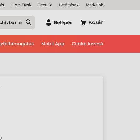
tés
Help-Desk
Szerviz
Letöltések
Márkáink
Kosár
chívban is
Belépés
yféltámogatás
Mobil App
Címke kereső
Ő
2D