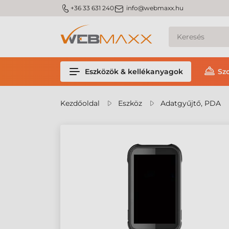
m_phone
m_email
+36 33 631 240
info@webmaxx.hu
Eszközök & kellékanyagok
Sz
Kezdőoldal
Eszköz
Adatgyűjtő, PDA