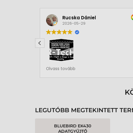
Rucska Dániel
2026-05-29
Rendben volt a rendelésem
Olvass tovább
K
LEGUTÓBB MEGTEKINTETT TE
BLUEBIRD EK430
ADATGYŰJTŐ