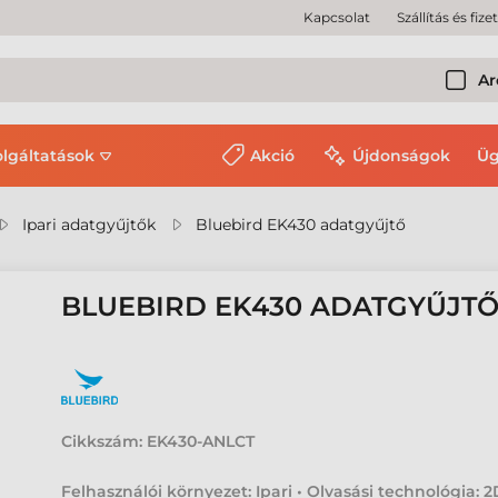
Kapcsolat
Szállítás és fize
Ar
olgáltatások
Akció
Újdonságok
Üg
Ipari adatgyűjtők
Bluebird EK430 adatgyűjtő
BLUEBIRD EK430 ADATGYŰJT
Cikkszám:
EK430-ANLCT
Felhasználói környezet: Ipari • Olvasási technológia: 