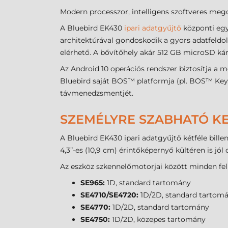
Modern processzor, intelligens szoftveres meg
A Bluebird EK430
ipari adatgyűjtő
központi egy
architektúrával gondoskodik a gyors adatfeldo
elérhető. A bővítőhely akár 512 GB microSD ká
Az Android 10 operációs rendszer biztosítja a 
Bluebird saját BOS™ platformja (pl. BOS™ Key
távmenedzsmentjét.
SZEMÉLYRE SZABHATÓ KE
A Bluebird EK430 ipari adatgyűjtő kétféle bill
4,3”-es (10,9 cm) érintőképernyő kültéren is jól
Az eszköz szkennelőmotorjai között minden fel
SE965:
1D, standard tartomány
SE4710/SE4720:
1D/2D, standard tartom
SE4770:
1D/2D, standard tartomány
SE4750:
1D/2D, közepes tartomány