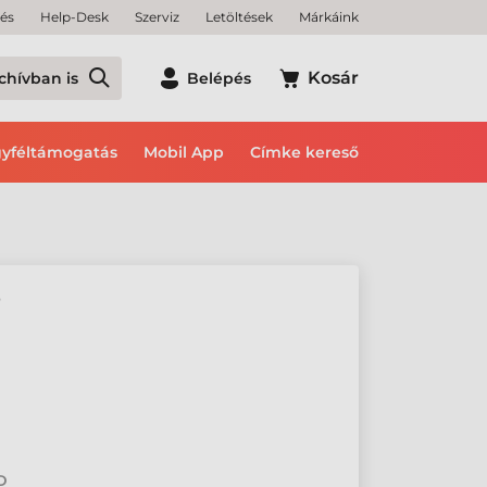
tés
Help-Desk
Szerviz
Letöltések
Márkáink
Kosár
chívban is
Belépés
yféltámogatás
Mobil App
Címke kereső
Ő
2D