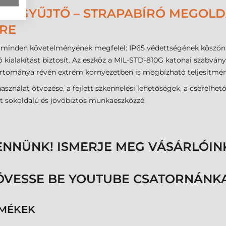
DATGYŰJTŐ – STRAPABÍRÓ MEGOLDÁ
ÉRE
s minden követelményének megfelel: IP65 védettségének köszönhe
ló kialakítást biztosít. Az eszköz a MIL-STD-810G katonai szabvá
artománya révén extrém környezetben is megbízható teljesítmén
s használat ötvözése, a fejlett szkennelési lehetőségek, a cserél
zt sokoldalú és jövőbiztos munkaeszközzé.
ENNÜNK! ISMERJE MEG VÁSÁRLÓIN
ÖVESSE BE YOUTUBE CSATORNÁNKA
RMÉKEK