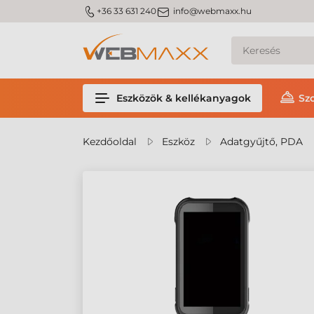
m_phone
m_email
+36 33 631 240
info@webmaxx.hu
Eszközök & kellékanyagok
Sz
Kezdőoldal
Eszköz
Adatgyűjtő, PDA