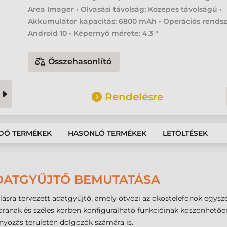
Area Imager • Olvasási távolság: Közepes távolságú •
Akkumulátor kapacitás: 6800 mAh • Operációs rendsz
Android 10 • Képernyő mérete: 4.3 "
Összehasonlító
Rendelésre
DÓ TERMÉKEK
HASONLÓ TERMÉKEK
LETÖLTÉSEK
ADATGYŰJTŐ BEMUTATÁSA
lásra tervezett adatgyűjtő, amely ötvözi az okostelefonok egysz
rának és széles körben konfigurálható funkcióinak köszönhetően 
mányozás területén dolgozók számára is.