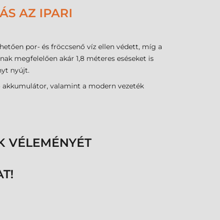
S AZ IPARI
tően por- és fröccsenő víz ellen védett, míg a
nynak megfelelően akár 1,8 méteres eséseket is
yt nyújt.
hető akkumulátor, valamint a modern vezeték
K VÉLEMÉNYÉT
T!