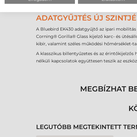
BLUEBIRD EK430 IPARI A
ADATGYŰJTÉS ÚJ SZINTJ
A Bluebird EK430 adatgyűjtő az ipari mobilitá
Corning® Gorilla® Glass kijelző karc- és ütésál
kibír, valamint széles működési hőmérséklet-t
A klasszikus billentyűzetes és az érintőkijelző
nélküli kapcsolatok együttesen teszik az eszkö
MEGBÍZHAT B
K
LEGUTÓBB MEGTEKINTETT TE