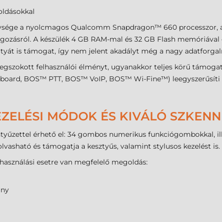
oldásokkal
sége a nyolcmagos Qualcomm Snapdragon™ 660 processzor, amel
lgozásról. A készülék 4 GB RAM-mal és 32 GB Flash memóriával ér
rtyát is támogat, így nem jelent akadályt még a nagy adatforgal
megszokott felhasználói élményt, ugyanakkor teljes körű támogatá
board, BOS™ PTT, BOS™ VoIP, BOS™ Wi-Fine™) leegyszerűsíti az
ZELÉSI MÓDOK ÉS KIVÁLÓ SZKENNE
entyűzettel érhető el: 34 gombos numerikus funkciógombokkal, i
 olvasható és támogatja a kesztyűs, valamint stylusos kezelést is.
használási esetre van megfelelő megoldás:
ány