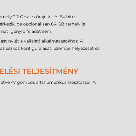
y 2,2 GHz-es órajellel és 64 bites
kezik, de opcionálisan 64 GB tárhely is
mat igénylő feladat sem.
st nyújt a vállalati alkalmazásokhoz. A
 eszköz konfigurálását, üzembe helyezését és
LÉSI TELJESÍTMÉNY
lletve 47 gombos alfanumerikus kiosztással. A