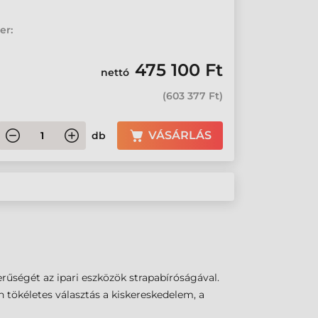
er:
475 100 Ft
nettó
(
603 377 Ft
)
VÁSÁRLÁS
db
erűségét az ipari eszközök strapabíróságával.
tökéletes választás a kiskereskedelem, a