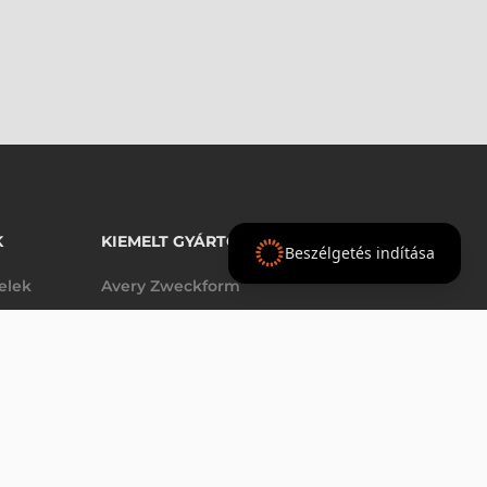
K
KIEMELT GYÁRTÓINK
Beszélgetés indítása
telek
Avery Zweckform
Datalogic
elek
Epson
VÁSÁRLÁS
db
Godex
Tezeko
g
TSC