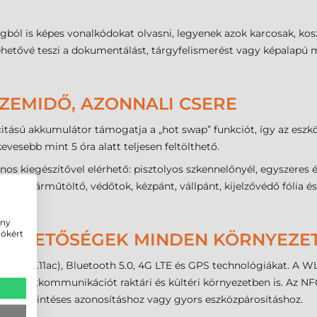
ságból is képes vonalkódokat olvasni, legyenek azok karcosak, k
 lehetővé teszi a dokumentálást, tárgyfelismerést vagy képalap
ÜZEMIDŐ, AZONNALI CSERE
itású akkumulátor támogatja a „hot swap” funkciót, így az eszköz
esebb mint 5 óra alatt teljesen feltölthető.
os kiegészítővel elérhető: pisztolyos szkennelőnyél, egyszeres
el), járműtöltő, védőtok, kézpánt, vállpánt, kijelzővédő fólia és 
zetbe.
ény
iókért
LEHETŐSÉGEK MINDEN KÖRNYEZE
 5 (802.11ac), Bluetooth 5.0, 4G LTE és GPS technológiákat. A 
lan adatkommunikációt raktári és kültéri környezetben is. Az N
 kártyaérintéses azonosításhoz vagy gyors eszközpárosításhoz.