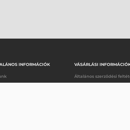
ALÁNOS INFORMÁCIÓK
VÁSÁRLÁSI INFORMÁCIÓ
unk
Általános szerződési felté
rhetőségek
Adatkezelési tájékoztató
475 100 Ft
nettó
arancia
Szállítási és fizetési feltét
sre
(
603 377 Ft
)
K
Jogi nyilatkozat
káink
Elállás a szerződéstől
k végleges törlése
Utalásos fizetési lehetősé