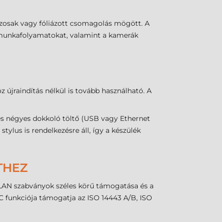
oszosak vagy fóliázott csomagolás mögött. A
ú munkafolyamatokat, valamint a kamerák
 újraindítás nélkül is tovább használható. A
 és négyes dokkoló töltő (USB vagy Ethernet
stylus is rendelkezésre áll, így a készülék
THEZ
WLAN szabványok széles körű támogatása és a
FC funkciója támogatja az ISO 14443 A/B, ISO