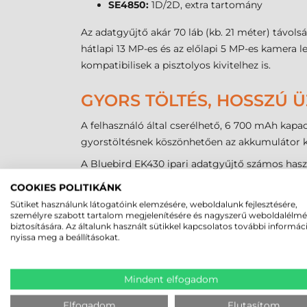
SE4850:
1D/2D, extra tartomány
Az adatgyűjtő akár 70 láb (kb. 21 méter) távol
hátlapi 13 MP-es és az előlapi 5 MP-es kamera
kompatibilisek a pisztolyos kivitelhez is.
GYORS TÖLTÉS, HOSSZÚ 
A felhasználó által cserélhető, 6 700 mAh kapac
gyorstöltésnek köszönhetően az akkumulátor kev
A Bluebird EK430 ipari adatgyűjtő számos haszn
csatlakozással, pótakkumulátor töltési lehetőségg
COOKIES POLITIKÁNK
könnyen beilleszthető a meglévő munkakörnye
Sütiket használunk látogatóink elemzésére, weboldalunk fejlesztésére,
személyre szabott tartalom megjelenítésére és nagyszerű weboldalélm
biztosítására. Az általunk használt sütikkel kapcsolatos további informác
MODERN KAPCSOLÓDÁSI 
nyissa meg a beállításokat.
A Bluebird EK430 adatgyűjtő támogatja a Wi-Fi
gyors roaming funkció lehetővé teszi a zavarta
Mindent elfogadom
15693, Felica, HCE és P2P módokat, így ideális
Elfogadom
Elutasítom