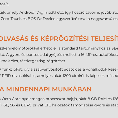
osít.
ezik, amely Android 17-ig frissíthető, így hosszú távon is jövő
 Zero-Touch és BOS Dr.Device egyszerűvé teszi a nagyszámú eszk
VASÁS ÉS KÉPRÖGZÍTÉSI TELJES
szkennelőmotorokkal érhető el: a standard tartományhoz az SE47
. A gyors és pontos adatgyűjtés mellett a 16 MP-es, autofókuszo
mok éles, részletgazdag rögzítését.
unkciókat, így a szabványosított adatok és a vonalkódok kezel
RFID olvasókkal is, amelyek akár 1200 címkét is képesek másod
 A MINDENNAPI MUNKÁBAN
 Octa Core nyolcmagos processzor hajtja, akár 8 GB RAM és 128
i 6E, 5G és CBRS privát LTE hálózatok támogatása gyors és stab