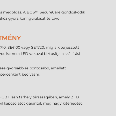
biztos megoldás. A BOS™ SecureCare gondoskodik
öz gyors konfigurálását és távoli
ÍTMÉNY
10, SE4100 vagy SE4720, míg a kiterjesztett
s kamera LED vakuval biztosítja a szállítási
ése gyorsabb és pontosabb, emellett
percenként beolvasni.
 GB Flash tárhely társaságában, amely 2 TB
il kapcsolatot garantál, még nagy kiterjedésű