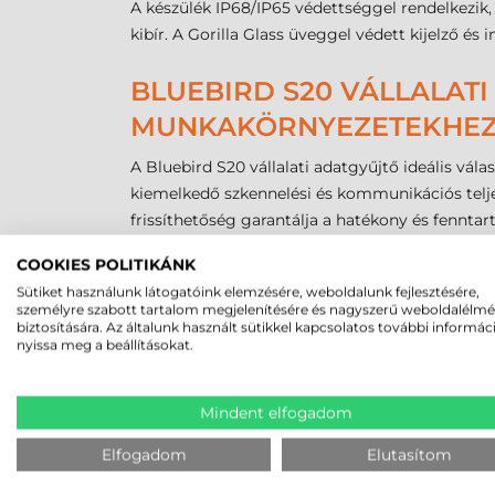
A készülék IP68/IP65 védettséggel rendelkezik, 
kibír. A Gorilla Glass üveggel védett kijelző és
BLUEBIRD S20 VÁLLALAT
MUNKAKÖRNYEZETEKHE
A Bluebird S20 vállalati adatgyűjtő ideális vá
kiemelkedő szkennelési és kommunikációs telje
frissíthetőség garantálja a hatékony és fenntar
COOKIES POLITIKÁNK
MEGBÍZHAT B
Sütiket használunk látogatóink elemzésére, weboldalunk fejlesztésére,
személyre szabott tartalom megjelenítésére és nagyszerű weboldalélm
biztosítására. Az általunk használt sütikkel kapcsolatos további informác
nyissa meg a beállításokat.
Mindent elfogadom
Elfogadom
Elutasítom