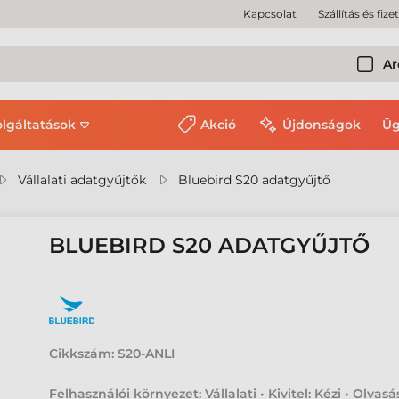
Kapcsolat
Szállítás és fize
Ar
olgáltatások
Akció
Újdonságok
Üg
Vállalati adatgyűjtők
Bluebird S20 adatgyűjtő
BLUEBIRD S20 ADATGYŰJTŐ
Cikkszám:
S20-ANLI
Felhasználói környezet: Vállalati • Kivitel: Kézi • Olvasá