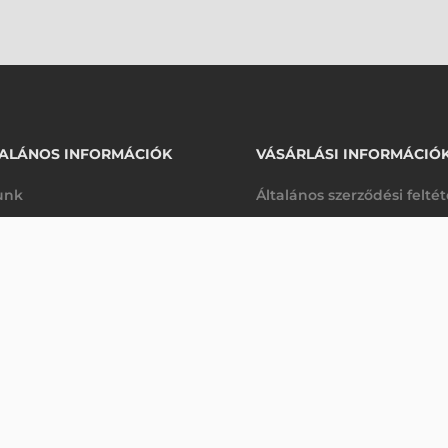
ALÁNOS INFORMÁCIÓK
VÁSÁRLÁSI INFORMÁCIÓ
unk
Általános szerződési felté
rhetőségek
Adatkezelési tájékoztató
280 310 Ft
nettó
arancia
Szállítási és fizetési feltét
sre
(
355 994 Ft
)
K
Jogi nyilatkozat
káink
Elállás a szerződéstől
k végleges törlése
Utalásos fizetési lehetősé
p-Desk
Legyen viszonteladónk