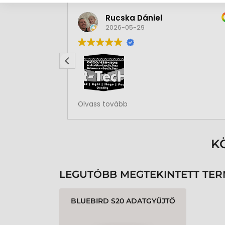
Rucska Dániel
2026-05-29
Rendben volt a rendelésem
Olvass tovább
K
LEGUTÓBB MEGTEKINTETT TE
BLUEBIRD S20 ADATGYŰJTŐ