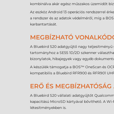
kombinálva akár egész műszakos üzemidőt bizt
Az eszköz Android 13 operációs rendszerrel érk
a rendszer és az adatok védelméről, míg a BOS
karbantartását.
MEGBÍZHATÓ VONALKÓDOL
A Bluebird S20 adatgyűjtő nagy teljesítményű 
tartományhoz a SE55 1D/2D szkenner választható
bizonylatok, hibajegyek vagy egyéb dokumentu
A készülék támogatja a BOS™ OneScan és OCR f
kompatibilis a Bluebird RFR900 és RFR901 UHF 
ERŐ ÉS MEGBÍZHATÓSÁG
A Bluebird S20 vállalati adatgyűjtőt Qualcomm
kapacitású MicroSD kártyával bővíthető. A Wi-F
létesítményekben is.