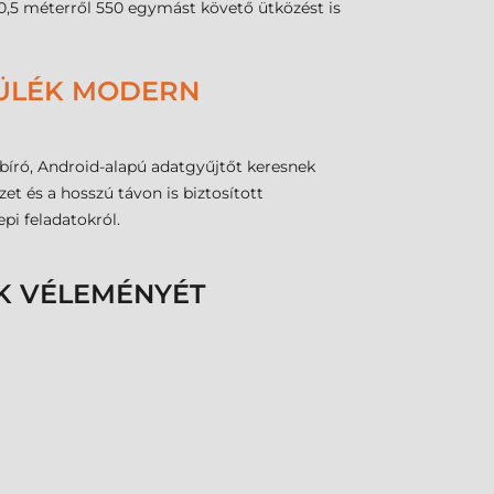
s 0,5 méterről 550 egymást követő ütközést is
ZÜLÉK MODERN
abíró, Android-alapú adatgyűjtőt keresnek
t és a hosszú távon is biztosított
pi feladatokról.
K VÉLEMÉNYÉT