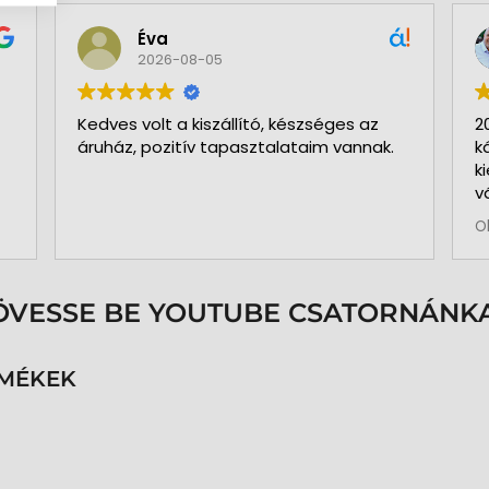
Éva
2026-08-05
Kedves volt a kiszállító, készséges az
2
áruház, pozitív tapasztalataim vannak.
k
k
v
b
O
a
k
p
s
ÖVESSE BE YOUTUBE CSATORNÁNKA
é
h
n
RMÉKEK
v
k
k
p