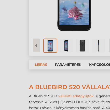
LEÍRÁS
PARAMÉTEREK
KAPCSOLÓ
A BLUEBIRD S20 VÁLLAL
A Bluebird S20 a
vállalati adatgyűjtők
új generá
tervezve. A 6"-es (15,2 cm) FHD+ kijelzővel fel
hosszú távon is kényelmesen használható. A 4