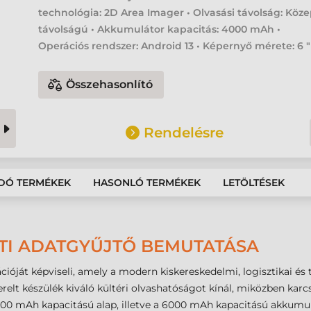
technológia: 2D Area Imager • Olvasási távolság: Köz
távolságú • Akkumulátor kapacitás: 4000 mAh •
Operációs rendszer: Android 13 • Képernyő mérete: 6 "
Összehasonlító
Rendelésre
DÓ TERMÉKEK
HASONLÓ TERMÉKEK
LETÖLTÉSEK
ATI ADATGYŰJTŐ BEMUTATÁSA
cióját képviseli, amely a modern kiskereskedelmi, logisztikai és
szerelt készülék kiváló kültéri olvashatóságot kínál, miközben ka
000 mAh kapacitású alap, illetve a 6000 mAh kapacitású akku