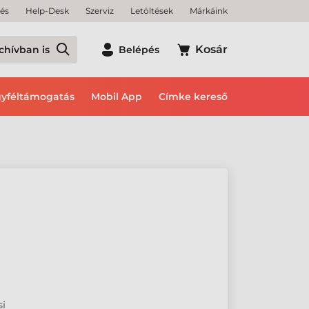
tés
Help-Desk
Szerviz
Letöltések
Márkáink
Kosár
chívban is
Belépés
yféltámogatás
Mobil App
Címke kereső
si