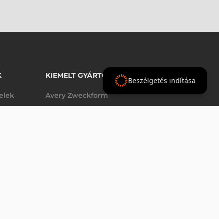
K
KIEMELT GYÁRTÓINK
Beszélgetés indítása
telek
Avery Zweckform
Datalogic
elek
Epson
VÁSÁRLÁS
db
Godex
Tezeko
g
TSC
Zebra