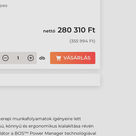
epes
280 310 Ft
nettó
(
355 994 Ft
)
VÁSÁRLÁS
db
 terepi munkafolyamatok igényeire lett
rcsú, könnyű és ergonomikus kialakítása révén
mulátor a BOS™ Power Manager technológiával