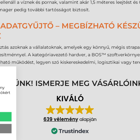
ellenáll a víznek és pornak, valamint akár 1,5 méteres leejtést é
 imager pedig további tartósságot biztosít.
I ADATGYŰJTŐ – MEGBÍZHATÓ KÉS
Z
lasztás azoknak a vállalatoknak, amelyek egy könnyű, mégis strap
sítménnyel. A kategóriavezető hardver, a BOS™ szoftverkörnyeze
tható működést, legyen szó kiskereskedelmi, logisztikai vagy tere
ENNÜNK! ISMERJE MEG VÁSÁRLÓIN
ény
iókért
KIVÁLÓ
639 vélemény
alapján