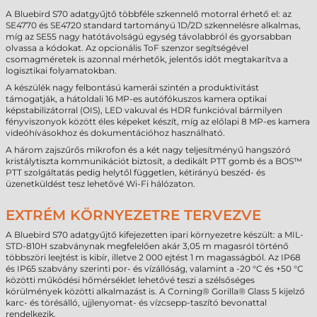
A Bluebird S70 adatgyűjtő többféle szkennelő motorral érhető el: az
SE4770 és SE4720 standard tartományú 1D/2D szkennelésre alkalmas,
míg az SE55 nagy hatótávolságú egység távolabbról és gyorsabban
olvassa a kódokat. Az opcionális ToF szenzor segítségével
csomagméretek is azonnal mérhetők, jelentős időt megtakarítva a
logisztikai folyamatokban.
A készülék nagy felbontású kamerái szintén a produktivitást
támogatják, a hátoldali 16 MP-es autófókuszos kamera optikai
képstabilizátorral (OIS), LED vakuval és HDR funkcióval bármilyen
fényviszonyok között éles képeket készít, míg az előlapi 8 MP-es kamera
videóhívásokhoz és dokumentációhoz használható.
A három zajszűrős mikrofon és a két nagy teljesítményű hangszóró
kristálytiszta kommunikációt biztosít, a dedikált PTT gomb és a BOS™
PTT szolgáltatás pedig helytől független, kétirányú beszéd- és
üzenetküldést tesz lehetővé Wi-Fi hálózaton.
EXTRÉM KÖRNYEZETRE TERVEZVE
A Bluebird S70 adatgyűjtő kifejezetten ipari környezetre készült: a MIL-
STD-810H szabványnak megfelelően akár 3,05 m magasról történő
többszöri leejtést is kibír, illetve 2 000 ejtést 1 m magasságból. Az IP68
és IP65 szabvány szerinti por- és vízállóság, valamint a -20 °C és +50 °C
közötti működési hőmérséklet lehetővé teszi a szélsőséges
körülmények közötti alkalmazást is. A Corning® Gorilla® Glass 5 kijelző
karc- és törésálló, ujjlenyomat- és vízcsepp-taszító bevonattal
rendelkezik.