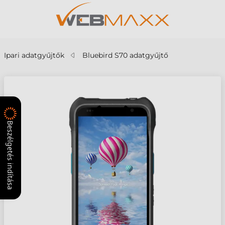
Ipari adatgyűjtők
Bluebird S70 adatgyűjtő
Beszélgetés indítása