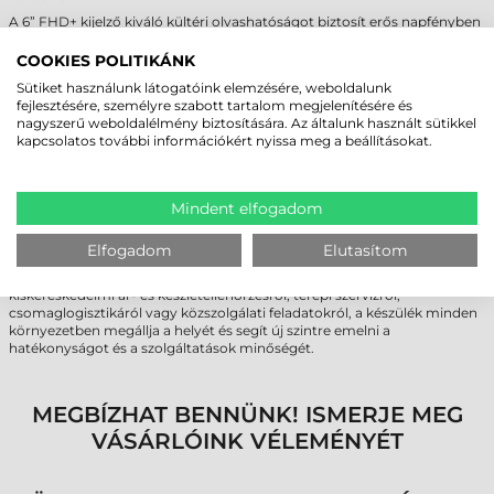
A 6” FHD+ kijelző kiváló kültéri olvashatóságot biztosít erős napfényben
is, valamint támogatja a kesztyűs érintésvezérlést.
COOKIES POLITIKÁNK
KORSZERŰ VEZETÉK NÉLKÜLI
Sütiket használunk látogatóink elemzésére, weboldalunk
fejlesztésére, személyre szabott tartalom megjelenítésére és
KOMMUNIKÁCIÓ
nagyszerű weboldalélmény biztosítására. Az általunk használt sütikkel
kapcsolatos további információkért nyissa meg a beállításokat.
A Wi-Fi 6E, a 2x2 MU-MIMO technológia és az 5G/CBRS privát LTE
hálózatok támogatása gyors és stabil adatkapcsolatot biztosít. A
Bluetooth 5.2 (BLE támogatással), az NFC (Apple VAS és Google Smart
Tap tanúsítvánnyal) és a GPS lehetővé teszi a helyszínalapú
Mindent elfogadom
alkalmazások, flottakezelés és valós idejű navigáció használatát.
A Bluebird S70 nem csupán egy ipari adatgyűjtő, hanem egy komplett
Elfogadom
Elutasítom
vállalati mobilitási megoldás, amely gyorsabb adatgyűjtést,
megbízhatóbb kommunikációt és hosszabb üzemidőt kínál. Legyen szó
kiskereskedelmi ár- és készletellenőrzésről, terepi szervizről,
csomaglogisztikáról vagy közszolgálati feladatokról, a készülék minden
környezetben megállja a helyét és segít új szintre emelni a
hatékonyságot és a szolgáltatások minőségét.
MEGBÍZHAT BENNÜNK! ISMERJE MEG
VÁSÁRLÓINK VÉLEMÉNYÉT