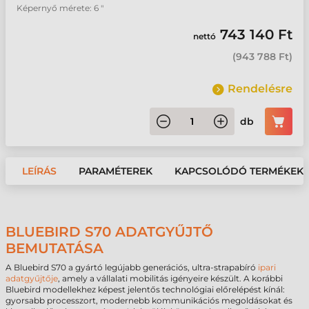
Képernyő mérete: 6 "
743 140 Ft
nettó
(
943 788 Ft
)
Rendelésre
db
LEÍRÁS
PARAMÉTEREK
KAPCSOLÓDÓ TERMÉKEK
BLUEBIRD S70 ADATGYŰJTŐ
BEMUTATÁSA
A Bluebird S70 a gyártó legújabb generációs, ultra-strapabíró
ipari
adatgyűjtője
, amely a vállalati mobilitás igényeire készült. A korábbi
Bluebird modellekhez képest jelentős technológiai előrelépést kínál:
gyorsabb processzort, modernebb kommunikációs megoldásokat és