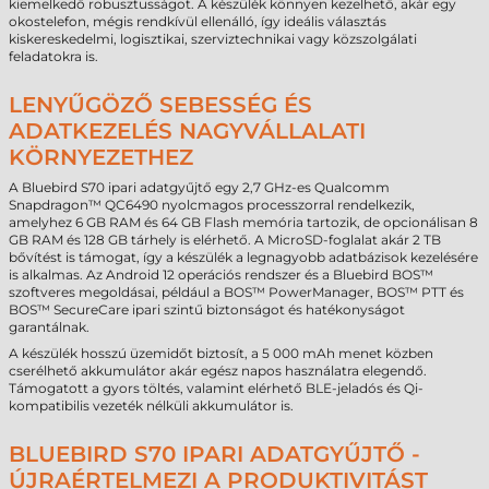
kiemelkedő robusztusságot. A készülék könnyen kezelhető, akár egy
okostelefon, mégis rendkívül ellenálló, így ideális választás
kiskereskedelmi, logisztikai, szerviztechnikai vagy közszolgálati
feladatokra is.
LENYŰGÖZŐ SEBESSÉG ÉS
ADATKEZELÉS NAGYVÁLLALATI
KÖRNYEZETHEZ
A Bluebird S70 ipari adatgyűjtő egy 2,7 GHz-es Qualcomm
Snapdragon™ QC6490 nyolcmagos processzorral rendelkezik,
amelyhez 6 GB RAM és 64 GB Flash memória tartozik, de opcionálisan 8
GB RAM és 128 GB tárhely is elérhető. A MicroSD-foglalat akár 2 TB
bővítést is támogat, így a készülék a legnagyobb adatbázisok kezelésére
is alkalmas. Az Android 12 operációs rendszer és a Bluebird BOS™
szoftveres megoldásai, például a BOS™ PowerManager, BOS™ PTT és
BOS™ SecureCare ipari szintű biztonságot és hatékonyságot
garantálnak.
A készülék hosszú üzemidőt biztosít, a 5 000 mAh menet közben
cserélhető akkumulátor akár egész napos használatra elegendő.
Támogatott a gyors töltés, valamint elérhető BLE-jeladós és Qi-
kompatibilis vezeték nélküli akkumulátor is.
BLUEBIRD S70 IPARI ADATGYŰJTŐ -
ÚJRAÉRTELMEZI A PRODUKTIVITÁST