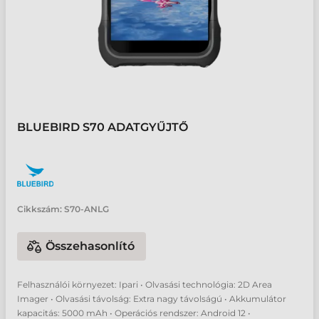
BLUEBIRD S70 ADATGYŰJTŐ
Cikkszám:
S70-ANLG
Összehasonlító
Felhasználói környezet: Ipari • Olvasási technológia: 2D Area
Imager • Olvasási távolság: Extra nagy távolságú • Akkumulátor
kapacitás: 5000 mAh • Operációs rendszer: Android 12 •