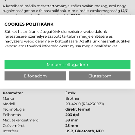
A kezelhető média mérettartománya széles skálán mozog, ami nagy
rugalmasságot ad a felhasználónak. A minimális címkemagasság
12,7
mm
, míg a maximális magasság akár
3000 mm
is lehet, így akár hosszú
leporellók vagy egyedi dokumentumok is nyomtathatók. A maximális
COOKIES POLITIKÁNK
nyomtatási szélesség
104 mm
, ami alkalmas a szabványos logisztikai és
szállítási etikettek fogadására. Fontos megjegyezni, hogy az eszköz
Sütiket használunk látogatóink elemzésére, weboldalunk
kizárólag direkt termál papír alapanyaggal kompatibilis, a média
fejlesztésére, személyre szabott tartalom megjelenítésére és
maximális szélessége pedig nem haladhatja meg a 113 mm-t.
nagyszerű weboldalélmény biztosítására. Az általunk használt sütikkel
Amennyiben Önnek megfelelő alapanyagra van szüksége, javasoljuk,
kapcsolatos további információkért nyissa meg a beállításokat.
hogy tekintse meg
tekercses címke
kínálatunkat.
BROTHER RJ-4200 CÍMKENYOMTATÓ -
Mindent elfogadom
MŰSZAKI PARAMÉTEREK
Elfogadom
Elutasítom
A döntés támogatása érdekében az alábbi táblázatban foglaltuk össze a
legfontosabb műszaki adatokat:
Paraméter
Érték
Márka
Brother
Modell
RJ-4200 (RJ4230BZ1)
Technológia
direkt termál
Felbontás
203 dpi
Max. tekercsátmérő
58 mm
Cséveméret
25 mm
Interfész
USB
,
Bluetooth
,
NFC