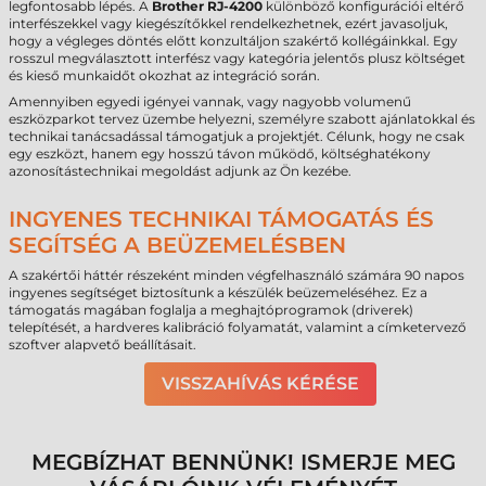
legfontosabb lépés. A
Brother RJ-4200
különböző konfigurációi eltérő
interfészekkel vagy kiegészítőkkel rendelkezhetnek, ezért javasoljuk,
hogy a végleges döntés előtt konzultáljon szakértő kollégáinkkal. Egy
rosszul megválasztott interfész vagy kategória jelentős plusz költséget
és kieső munkaidőt okozhat az integráció során.
Amennyiben egyedi igényei vannak, vagy nagyobb volumenű
eszközparkot tervez üzembe helyezni, személyre szabott ajánlatokkal és
technikai tanácsadással támogatjuk a projektjét. Célunk, hogy ne csak
egy eszközt, hanem egy hosszú távon működő, költséghatékony
azonosítástechnikai megoldást adjunk az Ön kezébe.
INGYENES TECHNIKAI TÁMOGATÁS ÉS
SEGÍTSÉG A BEÜZEMELÉSBEN
A szakértői háttér részeként minden végfelhasználó számára 90 napos
ingyenes segítséget biztosítunk a készülék beüzemeléséhez. Ez a
támogatás magában foglalja a meghajtóprogramok (driverek)
telepítését, a hardveres kalibráció folyamatát, valamint a címketervező
szoftver alapvető beállításait.
VISSZAHÍVÁS KÉRÉSE
MEGBÍZHAT BENNÜNK! ISMERJE MEG