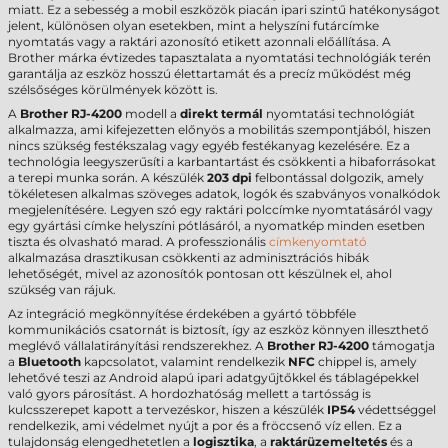
miatt. Ez a sebesség a mobil eszközök piacán ipari szintű hatékonyságot
jelent, különösen olyan esetekben, mint a helyszíni futárcímke
nyomtatás vagy a raktári azonosító etikett azonnali előállítása. A
Brother márka évtizedes tapasztalata a nyomtatási technológiák terén
garantálja az eszköz hosszú élettartamát és a precíz működést még
szélsőséges körülmények között is.
A
Brother RJ-4200
modell a
direkt termál
nyomtatási technológiát
alkalmazza, ami kifejezetten előnyös a mobilitás szempontjából, hiszen
nincs szükség festékszalag vagy egyéb festékanyag kezelésére. Ez a
technológia leegyszerűsíti a karbantartást és csökkenti a hibaforrásokat
a terepi munka során. A készülék
203 dpi
felbontással dolgozik, amely
tökéletesen alkalmas szöveges adatok, logók és szabványos vonalkódok
megjelenítésére. Legyen szó egy raktári polccímke nyomtatásáról vagy
egy gyártási címke helyszíni pótlásáról, a nyomatkép minden esetben
tiszta és olvasható marad. A professzionális
címkenyomtató
alkalmazása drasztikusan csökkenti az adminisztrációs hibák
lehetőségét, mivel az azonosítók pontosan ott készülnek el, ahol
szükség van rájuk.
Az integráció megkönnyítése érdekében a gyártó többféle
kommunikációs csatornát is biztosít, így az eszköz könnyen illeszthető
meglévő vállalatirányítási rendszerekhez. A
Brother RJ-4200
támogatja
a
Bluetooth
kapcsolatot, valamint rendelkezik
NFC
chippel is, amely
lehetővé teszi az Android alapú ipari adatgyűjtőkkel és táblagépekkel
való gyors párosítást. A hordozhatóság mellett a tartósság is
kulcsszerepet kapott a tervezéskor, hiszen a készülék
IP54
védettséggel
rendelkezik, ami védelmet nyújt a por és a fröccsenő víz ellen. Ez a
tulajdonság elengedhetetlen a
logisztika
, a
raktárüzemeltetés
és a