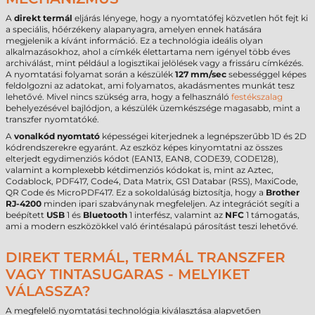
A
direkt termál
eljárás lényege, hogy a nyomtatófej közvetlen hőt fejt ki
a speciális, hőérzékeny alapanyagra, amelyen ennek hatására
megjelenik a kívánt információ. Ez a technológia ideális olyan
alkalmazásokhoz, ahol a címkék élettartama nem igényel több éves
archiválást, mint például a logisztikai jelölések vagy a frissáru címkézés.
A nyomtatási folyamat során a készülék
127 mm/sec
sebességgel képes
feldolgozni az adatokat, ami folyamatos, akadásmentes munkát tesz
lehetővé. Mivel nincs szükség arra, hogy a felhasználó
festékszalag
behelyezésével bajlódjon, a készülék üzemkészsége magasabb, mint a
transzfer nyomtatóké.
A
vonalkód nyomtató
képességei kiterjednek a legnépszerűbb 1D és 2D
kódrendszerekre egyaránt. Az eszköz képes kinyomtatni az összes
elterjedt egydimenziós kódot (EAN13, EAN8, CODE39, CODE128),
valamint a komplexebb kétdimenziós kódokat is, mint az Aztec,
Codablock, PDF417, Code4, Data Matrix, GS1 Databar (RSS), MaxiCode,
QR Code és MicroPDF417. Ez a sokoldalúság biztosítja, hogy a
Brother
RJ-4200
minden ipari szabványnak megfeleljen. Az integrációt segíti a
beépített
USB
1 és
Bluetooth
1 interfész, valamint az
NFC
1 támogatás,
ami a modern eszközökkel való érintésalapú párosítást teszi lehetővé.
DIREKT TERMÁL, TERMÁL TRANSZFER
VAGY TINTASUGARAS - MELYIKET
VÁLASSZA?
A megfelelő nyomtatási technológia kiválasztása alapvetően