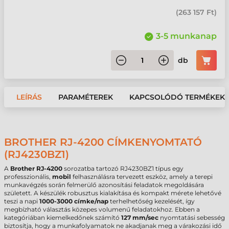
(
263 157 Ft
)
3-5 munkanap
db
LEÍRÁS
PARAMÉTEREK
KAPCSOLÓDÓ TERMÉKEK
BROTHER RJ-4200 CÍMKENYOMTATÓ
(RJ4230BZ1)
A
Brother RJ-4200
sorozatba tartozó RJ4230BZ1 típus egy
professzionális,
mobil
felhasználásra tervezett eszköz, amely a terepi
munkavégzés során felmerülő azonosítási feladatok megoldására
született. A készülék robusztus kialakítása és kompakt mérete lehetővé
teszi a napi
1000-3000 címke/nap
terhelhetőség kezelését, így
megbízható választás közepes volumenű feladatokhoz. Ebben a
kategóriában kiemelkedőnek számító
127 mm/sec
nyomtatási sebesség
biztosítja, hogy a munkafolyamatok ne akadjanak meg a várakozási idő