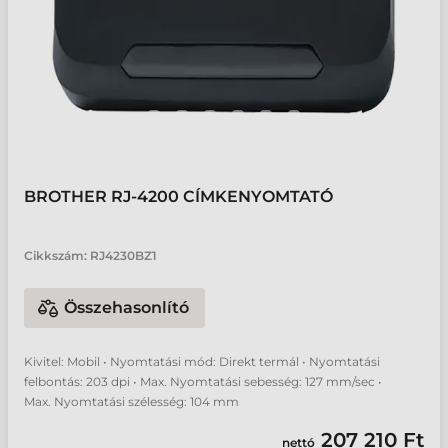
BROTHER RJ-4200 CÍMKENYOMTATÓ
Cikkszám:
RJ4230BZ1
Összehasonlító
Kivitel: Mobil • Nyomtatási mód: Direkt termál • Nyomtatási
felbontás: 203 dpi • Max. Nyomtatási sebesség: 127 mm/sec •
Max. Nyomtatási szélesség: 104 mm
207 210 Ft
nettó