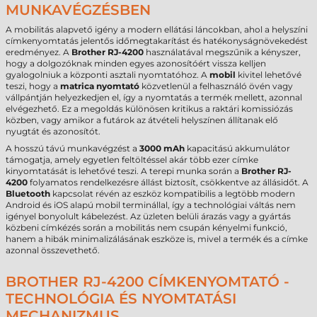
MUNKAVÉGZÉSBEN
A mobilitás alapvető igény a modern ellátási láncokban, ahol a helyszíni
címkenyomtatás jelentős időmegtakarítást és hatékonyságnövekedést
eredményez. A
Brother RJ-4200
használatával megszűnik a kényszer,
hogy a dolgozóknak minden egyes azonosítóért vissza kelljen
gyalogolniuk a központi asztali nyomtatóhoz. A
mobil
kivitel lehetővé
teszi, hogy a
matrica nyomtató
közvetlenül a felhasználó övén vagy
vállpántján helyezkedjen el, így a nyomtatás a termék mellett, azonnal
elvégezhető. Ez a megoldás különösen kritikus a raktári komissiózás
közben, vagy amikor a futárok az átvételi helyszínen állítanak elő
nyugtát és azonosítót.
A hosszú távú munkavégzést a
3000 mAh
kapacitású akkumulátor
támogatja, amely egyetlen feltöltéssel akár több ezer címke
kinyomtatását is lehetővé teszi. A terepi munka során a
Brother RJ-
4200
folyamatos rendelkezésre állást biztosít, csökkentve az állásidőt. A
Bluetooth
kapcsolat révén az eszköz kompatibilis a legtöbb modern
Android és iOS alapú mobil terminállal, így a technológiai váltás nem
igényel bonyolult kábelezést. Az üzleten belüli árazás vagy a gyártás
közbeni címkézés során a mobilitás nem csupán kényelmi funkció,
hanem a hibák minimalizálásának eszköze is, mivel a termék és a címke
azonnal összevethető.
BROTHER RJ-4200 CÍMKENYOMTATÓ -
TECHNOLÓGIA ÉS NYOMTATÁSI
MECHANIZMUS