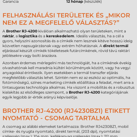
Garancia
12 hónap
(készülék)
FELHASZNÁLÁSI TERÜLETEK ÉS „MIKOR
NEM EZ A MEGFELELŐ VÁLASZTÁS?”
A
Brother RJ-4200
kiválóan alkalmazható olyan területeken, mint a
raktár
, a
logisztika
és a
kereskedelem
. Ideális választás, ha a cél a
gyors, helyszíni azonosítás és a címkék nem lesznek kitéve hosszú ideig
közvetlen napsugárzásnak vagy extrém hőhatásnak. A
direkt termál
eljárással készült címkék tökéletesek futárcímkének, rövid távú raktári
jelölésekre vagy bolti árazásra.
Azonban érdemes mérlegelni más technológiát, ha a címkének évekig
olvashatónak kell maradnia kültéri körülmények között, vagy ha vegyi
anyagokkal érintkezik. Ilyen esetekben a termál transzfer eljárás
megfelelőbb választás lehet. Szintén nem ez az eszköz az optimális, ha
fotóminőségű, színes marketing címkék előállítása a feladat, mert arra a
tintasugaras technológia alkalmas. Ha viszont a mobilitás és a robusztus
kialakítás az elsődleges szempont, a
Brother RJ-4200
kategóriájának
egyik legjobb ár-érték arányú képviselője.
BROTHER RJ-4200 (RJ4230BZ1) ETIKETT
NYOMTATÓ - CSOMAG TARTALMA
A csomag az alábbi elemeket tartalmazza: Brother RJ4230BZ1, mobil
címke- és nyugta nyomtató, direkt termál, (203 dpi), nyomtatási
szélesség (max.): 104 mm, kellékanyag szélesség (max.): 112 mm,