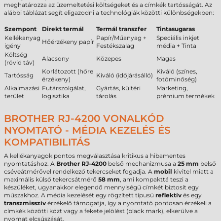
meghatározza az üzemeltetési költségeket és a címkék tartósságát. Az
alábbi táblázat segít eligazodni a technológiák közötti különbségekben:
Szempont
Direkt termál
Termál transzfer
Tintasugaras
Kellékanyag
Papír/Műanyag +
Speciális inkjet
Hőérzékeny papír
igény
Festékszalag
média + Tinta
Költség
Alacsony
Közepes
Magas
(rövid táv)
Korlátozott (hőre
Kiváló (színes,
Tartósság
Kiváló (időjárásálló)
érzékeny)
fotóminőség)
Alkalmazási
Futárszolgálat,
Gyártás, kültéri
Marketing,
terület
logisztika
tárolás
prémium termékek
BROTHER RJ-4200 VONALKÓD
NYOMTATÓ - MÉDIA KEZELÉS ÉS
KOMPATIBILITÁS
A kellékanyagok pontos megválasztása kritikus a hibamentes
nyomtatáshoz. A
Brother RJ-4200
belső mechanizmusa a
25 mm
belső
cséveátmérővel rendelkező tekercseket fogadja. A
mobil
kivitel miatt a
maximális külső tekercsátmérő
58 mm
, ami kompakttá teszi a
készüléket, ugyanakkor elegendő mennyiségű címkét biztosít egy
műszakhoz. A média kezelését egy rögzített típusú
reflektív
és egy
transzmisszív
érzékelő támogatja, így a nyomtató pontosan érzékeli a
címkék közötti közt vagy a fekete jelölést (black mark), elkerülve a
nyomat elcsúszását.