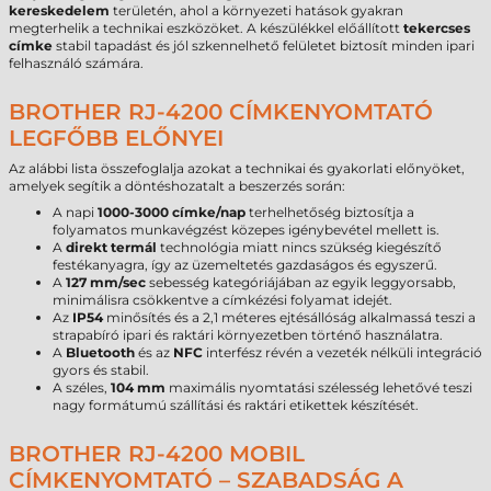
kereskedelem
területén, ahol a környezeti hatások gyakran
megterhelik a technikai eszközöket. A készülékkel előállított
tekercses
címke
stabil tapadást és jól szkennelhető felületet biztosít minden ipari
felhasználó számára.
BROTHER RJ-4200 CÍMKENYOMTATÓ
LEGFŐBB ELŐNYEI
Az alábbi lista összefoglalja azokat a technikai és gyakorlati előnyöket,
amelyek segítik a döntéshozatalt a beszerzés során:
A napi
1000-3000 címke/nap
terhelhetőség biztosítja a
folyamatos munkavégzést közepes igénybevétel mellett is.
A
direkt termál
technológia miatt nincs szükség kiegészítő
festékanyagra, így az üzemeltetés gazdaságos és egyszerű.
A
127 mm/sec
sebesség kategóriájában az egyik leggyorsabb,
minimálisra csökkentve a címkézési folyamat idejét.
Az
IP54
minősítés és a 2,1 méteres ejtésállóság alkalmassá teszi a
strapabíró ipari és raktári környezetben történő használatra.
A
Bluetooth
és az
NFC
interfész révén a vezeték nélküli integráció
gyors és stabil.
A széles,
104 mm
maximális nyomtatási szélesség lehetővé teszi
nagy formátumú szállítási és raktári etikettek készítését.
BROTHER RJ-4200 MOBIL
CÍMKENYOMTATÓ – SZABADSÁG A