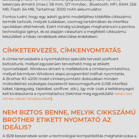
tekercses átmérő (max.): 58 mm, 127 mm/sec., Bluetooth, MFi, RAM: 256
MB, Flash: 64 MB, Tartalmaz: 3000 mAh akkumulátor.
Fontos tudni, hogy egy adott gyártó modelljéhez többféle cikkszámú
termék tartozik, melyek tudásban, csomag tartalmában és interfész
opciókban eltérhetnek. Ezért mindig szükséges meghatározni a pontos
technológiai igényt, és ez alapján választani a megfelelő cikkszámú
készüléket a hibás rendelések elkerülése érdekében.
CÍMKETERVEZÉS, CÍMKENYOMTATÁS
A címke tervezésére a nyomtatóhoz speciális tervező szoftvert
biztosítunk, mellyel egyszerűen tervezhető meg az etikett
nyomatképet. Windows drivert is mellékelünk a címkenyomtatóhoz,
mellyel bármilyen Windows alapú programból indíhat nyomtatás.
A Brother RJ-4200 mobil címkenyomtató dobozában minden
működéshez szükséges összetevőt becsomagoltunk (USB interfész
kábel, tápegység, tápkábel, szoftver, stb.), így már csak a kellékanyagot
kell kiválasztania a nyomtatáshoz (tekintse meg egyedülálló
tekercses
címke raktári kínálatunkat
).
NEM BIZTOS BENNE, MELYIK CIKKSZÁMÚ
BROTHER ETIKETT NYOMTATÓ AZ
IDEÁLIS?
A B2B beszerzések során a technológiai kompatibilitás meghatározása a