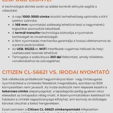
A technológiai döntés során az alábbi konkrét előnyök segítik a
választást:
A napi
1000-3000 címke
közötti terhelhetőség optimális a KKV
szektor számára.
A
168 mm
nyomtatási szélesség lehetővé teszi a nagyméretű
logisztikai azonosítók készítését.
A
termál transzfer
technológia biztosítja a nyomatok
tartósságát és olvashatóságát.
A fém nyomtatási mechanika garantálja a hosszú élettartamot és
a precíz pozicionálást.
Az
USB
,
RS232
és
WiFi
interfészek rugalmas hálózati és helyi
csatlakozást tesznek lehetővé.
Támogatja a szabványos
203 dpi
felbontást, amely tökéletes
vonalkódokhoz és szövegekhez.
CITIZEN CL-S6621 VS. IRODAI NYOMTATÓ
Sok vállalkozás próbálkozik hagyományos lézer- vagy tintasugaras
nyomtatókkal a címkézési feladatok megoldására, azonban ez B2B
környezetben nem javasolt. Az irodai eszközök nem képesek kezelni a
tekercses címke
alapanyagokat, a lapadagolás pedig gyakran okoz
elakadást az öntapadós réteg miatt. A lézernyomtatókban keletkező hő
hatására a címkék ragasztóanyaga kifolyhat, ami komoly és költséges
károkat okozhat a belső hengerekben.
Ezzel szemben a
Citizen CL-S6621 címkenyomtató
kifejezetten