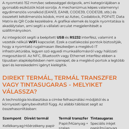
A nyomtató 152 mm/sec sebességgel dolgozik, ami kategóriájában a
gyorsabb eszközök közé sorolja. A mechanizmus képes valamennyi
egydimenziós vonalkód (EAN13, EAN8, CODE39, CODE128, stb.) és
összetett kétdimenziós kódok, mint az Aztec, Codablock, PDF417, Data
Matrix és QR Code kezelésére. A grafikai elemek és logók nyomtatása is
akadálytalan, ami segíti a vállalati arculat megjelenítését a
szállítmányokon.
Az integrációt segíti a beépített
USB
és
RS232
interfész, valamint a
vezeték nélküli
WiFi
kapcsolat. Ezek a csatlakozási pontok biztosítják,
hogy a nyomtató rugalmasan illeszkedjen a meglévő IT
infrastruktúrába, legyen szó egyedi munkaállomásról vagy hálózati
megosztásról. Az NFC, Bluetooth vagy Ethernet interfész ebben a
típusban alapkiépítésben nem szerepel, de a meglévő portok a legtöbb
ipari és kereskedelmi igényt kielégítik.
DIREKT TERMÁL, TERMÁL TRANSZFER
VAGY TINTASUGARAS - MELYIKET
VÁLASSZA?
A technológia kiválasztása a címke felhasználási módjától és a
környezeti igénybevételtől függ. Az alábbi táblázat segít az
összehasonlításban:
Szempont
Direkt termál
Termál transzfer
Tintasugaras
Papír/Műanyag +
Speciális inkjet
Kellékanyag
Hőérzékeny papír
szalag
papír/műanyag