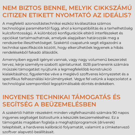
NEM BIZTOS BENNE, MELYIK CIKKSZÁMÚ
CITIZEN ETIKETT NYOMTATÓ AZ IDEÁLIS?
A megfelelő azonosítástechnikai eszköz kiválasztása számos
technológiai paramétertől függ, ahol a kompatibilitás és a terhelhetőség
kulcsfontosságú. A különböző konfigurációk eltérő interfészeket és
opciókat tartalmazhatnak, amelyek alapjaiban határozzák meg a
rendszerbe illeszthetőséget. Szakértő csapatunk segít eligazodni a
technikai specifikációk között, hogy elkerülhetőek legyenek a hibás
rendelésekből fakadó állásidők.
Amennyiben egyedi igényei vannak, vagy nagy volumenű beszerzést
tervez, kérje személyre szabott ajánlatunkat. B2B partnereink számára
műszaki támogatást nyújtunk a legmegfelelőbb konstrukció
kialakításához, figyelembe véve a meglévő szoftveres környezetet és a
specifikus felhasználási körülményeket. Vegye fel velünk a kapcsolatot a
technológiai szempontból legoptimálisabb döntés érdekében.
INGYENES TECHNIKAI TÁMOGATÁS ÉS
SEGÍTSÉG A BEÜZEMELÉSBEN
A szakértői háttér részeként minden végfelhasználó számára 90 napos
ingyenes segítséget biztosítunk a készülék beüzemeléséhez. Ez a
támogatás magában foglalja a meghajtóprogramok (driverek)
telepítését, a hardveres kalibráció folyamatát, valamint a címketervező
szoftver alapvető beállításait.