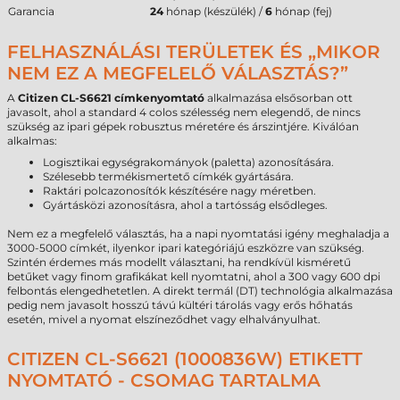
Garancia
24
hónap (készülék) /
6
hónap (fej)
FELHASZNÁLÁSI TERÜLETEK ÉS „MIKOR
NEM EZ A MEGFELELŐ VÁLASZTÁS?”
A
Citizen CL-S6621 címkenyomtató
alkalmazása elsősorban ott
javasolt, ahol a standard 4 colos szélesség nem elegendő, de nincs
szükség az ipari gépek robusztus méretére és árszintjére. Kiválóan
alkalmas:
Logisztikai egységrakományok (paletta) azonosítására.
Szélesebb termékismertető címkék gyártására.
Raktári polcazonosítók készítésére nagy méretben.
Gyártásközi azonosításra, ahol a tartósság elsődleges.
Nem ez a megfelelő választás, ha a napi nyomtatási igény meghaladja a
3000-5000 címkét, ilyenkor ipari kategóriájú eszközre van szükség.
Szintén érdemes más modellt választani, ha rendkívül kisméretű
betűket vagy finom grafikákat kell nyomtatni, ahol a 300 vagy 600 dpi
felbontás elengedhetetlen. A direkt termál (DT) technológia alkalmazása
pedig nem javasolt hosszú távú kültéri tárolás vagy erős hőhatás
esetén, mivel a nyomat elszíneződhet vagy elhalványulhat.
CITIZEN CL-S6621 (1000836W) ETIKETT
NYOMTATÓ - CSOMAG TARTALMA