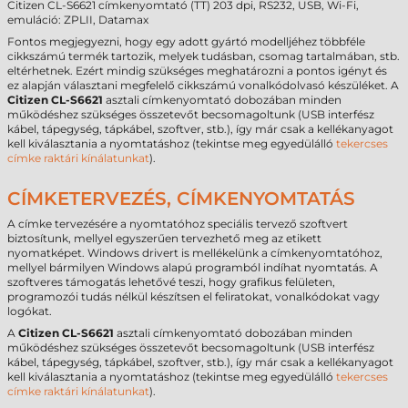
Citizen CL-S6621 címkenyomtató (TT) 203 dpi, RS232, USB, Wi-Fi,
emuláció: ZPLII, Datamax
Fontos megjegyezni, hogy egy adott gyártó modelljéhez többféle
cikkszámú termék tartozik, melyek tudásban, csomag tartalmában, stb.
eltérhetnek. Ezért mindig szükséges meghatározni a pontos igényt és
ez alapján választani megfelelő cikkszámú vonalkódolvasó készüléket. A
Citizen CL-S6621
asztali címkenyomtató dobozában minden
működéshez szükséges összetevőt becsomagoltunk (USB interfész
kábel, tápegység, tápkábel, szoftver, stb.), így már csak a kellékanyagot
kell kiválasztania a nyomtatáshoz (tekintse meg egyedülálló
tekercses
címke raktári kínálatunkat
).
CÍMKETERVEZÉS, CÍMKENYOMTATÁS
A címke tervezésére a nyomtatóhoz speciális tervező szoftvert
biztosítunk, mellyel egyszerűen tervezhető meg az etikett
nyomatképet. Windows drivert is mellékelünk a címkenyomtatóhoz,
mellyel bármilyen Windows alapú programból indíhat nyomtatás. A
szoftveres támogatás lehetővé teszi, hogy grafikus felületen,
programozói tudás nélkül készítsen el feliratokat, vonalkódokat vagy
logókat.
A
Citizen CL-S6621
asztali címkenyomtató dobozában minden
működéshez szükséges összetevőt becsomagoltunk (USB interfész
kábel, tápegység, tápkábel, szoftver, stb.), így már csak a kellékanyagot
kell kiválasztania a nyomtatáshoz (tekintse meg egyedülálló
tekercses
címke raktári kínálatunkat
).