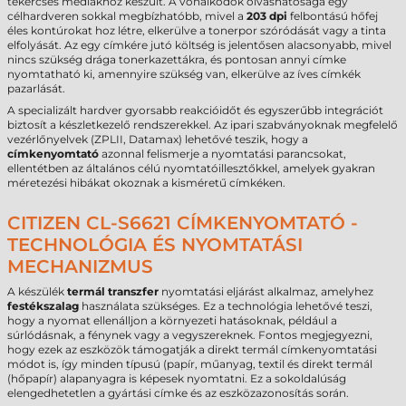
tekercses médiákhoz készült. A vonalkódok olvashatósága egy
célhardveren sokkal megbízhatóbb, mivel a
203 dpi
felbontású hőfej
éles kontúrokat hoz létre, elkerülve a tonerpor szóródását vagy a tinta
elfolyását. Az egy címkére jutó költség is jelentősen alacsonyabb, mivel
nincs szükség drága tonerkazettákra, és pontosan annyi címke
nyomtatható ki, amennyire szükség van, elkerülve az íves címkék
pazarlását.
A specializált hardver gyorsabb reakcióidőt és egyszerűbb integrációt
biztosít a készletkezelő rendszerekkel. Az ipari szabványoknak megfelelő
vezérlőnyelvek (ZPLII, Datamax) lehetővé teszik, hogy a
címkenyomtató
azonnal felismerje a nyomtatási parancsokat,
ellentétben az általános célú nyomtatóillesztőkkel, amelyek gyakran
méretezési hibákat okoznak a kisméretű címkéken.
CITIZEN CL-S6621 CÍMKENYOMTATÓ -
TECHNOLÓGIA ÉS NYOMTATÁSI
MECHANIZMUS
A készülék
termál transzfer
nyomtatási eljárást alkalmaz, amelyhez
festékszalag
használata szükséges. Ez a technológia lehetővé teszi,
hogy a nyomat ellenálljon a környezeti hatásoknak, például a
súrlódásnak, a fénynek vagy a vegyszereknek. Fontos megjegyezni,
hogy ezek az eszközök támogatják a direkt termál címkenyomtatási
módot is, így minden típusú (papír, műanyag, textil és direkt termál
(hőpapír) alapanyagra is képesek nyomtatni. Ez a sokoldalúság
elengedhetetlen a gyártási címke és az eszközazonosítás során.