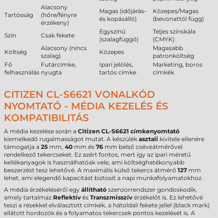
Alacsony
Magas (időjárás-
Közepes/Magas
Tartósság
(hőre/fényre
és kopásálló)
(bevonattól függ)
érzékeny)
Egyszínű
Teljes színskála
Szín
Csak fekete
(szalagfüggő)
(CMYK)
Alacsony (nincs
Magasabb
Költség
Közepes
szalag)
patronköltség
Fő
Futárcímke,
Ipari jelölés,
Marketing, boros
felhasználás
nyugta
tartós címke
címkék
CITIZEN CL-S6621 VONALKÓD
NYOMTATÓ - MÉDIA KEZELÉS ÉS
KOMPATIBILITÁS
A média kezelése során a
Citizen CL-S6621 címkenyomtató
kiemelkedő rugalmasságot mutat. A készülék
asztali
kivitele ellenére
támogatja a
25
mm,
40
mm és
76
mm belső cséveátmérővel
rendelkező tekercseket. Ez azért fontos, mert így az ipari méretű
kellékanyagok is használhatóak vele, ami költséghatékonyabb
beszerzést tesz lehetővé. A maximális külső tekercs átmérő
127
mm
lehet, ami elegendő kapacitást biztosít a napi munkafolyamatokhoz.
A média érzékeléséről egy
állítható
szenzorrendszer gondoskodik,
amely tartalmaz
Reflektív
és
Transzmisszív
érzékelőt is. Ez lehetővé
teszi a résekkel elválasztott címkék, a hátoldali fekete jellel (black mark)
ellátott hordozók és a folyamatos tekercsek pontos kezelését is. A