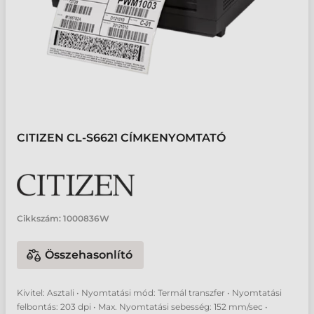
CITIZEN CL-S6621 CÍMKENYOMTATÓ
Cikkszám:
1000836W
Összehasonlító
Kivitel: Asztali • Nyomtatási mód: Termál transzfer • Nyomtatási
felbontás: 203 dpi • Max. Nyomtatási sebesség: 152 mm/sec •