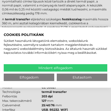
nyomtatható címke típusok közé tartozik a direkt termál papír, a
normál papír, valamint a műanyag és textil alapanyagok. A készülék
0,06 mil és 0,25 mil közötti vastagságú médiát tud kezelni, a maximális
címkeszélesség pedig 178 mm.
A
termál transzfer
eljáráshoz szükséges
festékszalag
maximális hossza
360 m, ami asztali kategóriában kiemelkedő, csökkentve a
tekercscserék gyakoriságát. A rendszer 1" (25,4 mm) belső cséveméretű,
Ink-Out
(külső festékes) szalagokat fogad. Kritikus szakmai szabály,
COOKIES POLITIKÁNK
hogy a festékszalagnak legalább 2 mm-rel szélesebbnek kell lennie, mint
a nyomtatandó
tekercses címke
, mivel a szalag túllógása védi a
Sütiket használunk látogatóink elemzésére, weboldalunk
nyomtatófejet az alapanyag koptató hatásától. Ez a technológia
fejlesztésére, személyre szabott tartalom megjelenítésére és
biztosítja a tartós, vegyszer- és kopásálló jelöléseket.
nagyszerű weboldalélmény biztosítására. Az általunk használt sütikkel
kapcsolatos további információkért nyissa meg a beállításokat.
CITIZEN CL-S6621 CÍMKENYOMTATÓ -
MŰSZAKI PARAMÉTEREK
Mindent elfogadom
Az alábbi táblázat összefoglalja a legfontosabb technikai adatokat a
döntéstámogatáshoz:
Elfogadom
Elutasítom
Márka
Citizen
Modell
CL-S6621
Technológia
termál transzfer
Felbontás
203 dpi
Max. tekercsátmérő
127
mm
Cséveméret
25
/
40
/
76
mm
Interfész
USB
,
RS232
,
WiFi