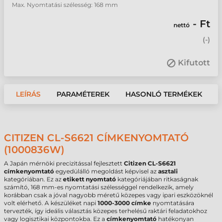
Max. Nyomtatási szélesség: 168 mm
- Ft
nettó
(
-
)
Kifutott
LEÍRÁS
PARAMÉTEREK
HASONLÓ TERMÉKEK
CITIZEN CL-S6621 CÍMKENYOMTATÓ
(1000836W)
A Japán mérnöki precizitással fejlesztett
Citizen CL-S6621
címkenyomtató
egyedülálló megoldást képvisel az
asztali
kategóriában. Ez az
etikett nyomtató
kategóriájában ritkaságnak
számító, 168 mm-es nyomtatási szélességgel rendelkezik, amely
korábban csak a jóval nagyobb méretű közepes vagy ipari eszközöknél
volt elérhető. A készüléket napi
1000-3000 címke
nyomtatására
tervezték, így ideális választás közepes terhelésű raktári feladatokhoz
vagy logisztikai központokba. Ez a
címkenyomtató
hatékonyan