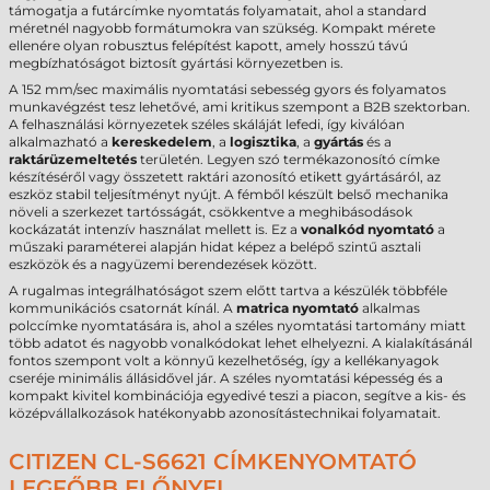
támogatja a futárcímke nyomtatás folyamatait, ahol a standard
méretnél nagyobb formátumokra van szükség. Kompakt mérete
ellenére olyan robusztus felépítést kapott, amely hosszú távú
megbízhatóságot biztosít gyártási környezetben is.
A 152 mm/sec maximális nyomtatási sebesség gyors és folyamatos
munkavégzést tesz lehetővé, ami kritikus szempont a B2B szektorban.
A felhasználási környezetek széles skáláját lefedi, így kiválóan
alkalmazható a
kereskedelem
, a
logisztika
, a
gyártás
és a
raktárüzemeltetés
területén. Legyen szó termékazonosító címke
készítéséről vagy összetett raktári azonosító etikett gyártásáról, az
eszköz stabil teljesítményt nyújt. A fémből készült belső mechanika
növeli a szerkezet tartósságát, csökkentve a meghibásodások
kockázatát intenzív használat mellett is. Ez a
vonalkód nyomtató
a
műszaki paraméterei alapján hidat képez a belépő szintű asztali
eszközök és a nagyüzemi berendezések között.
A rugalmas integrálhatóságot szem előtt tartva a készülék többféle
kommunikációs csatornát kínál. A
matrica nyomtató
alkalmas
polccímke nyomtatására is, ahol a széles nyomtatási tartomány miatt
több adatot és nagyobb vonalkódokat lehet elhelyezni. A kialakításánál
fontos szempont volt a könnyű kezelhetőség, így a kellékanyagok
cseréje minimális állásidővel jár. A széles nyomtatási képesség és a
kompakt kivitel kombinációja egyedivé teszi a piacon, segítve a kis- és
középvállalkozások hatékonyabb azonosítástechnikai folyamatait.
CITIZEN CL-S6621 CÍMKENYOMTATÓ
LEGFŐBB ELŐNYEI