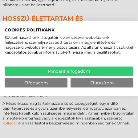
pillanatok alatt beilleszthető.
HOSSZÚ ÉLETTARTAM ÉS
GONDOZÁSMENTES MŰKÖDÉS
COOKIES POLITIKÁNK
A tartósság záloga a robusztus felépítés és a nagy teherbírású guillotine
Sütiket használunk látogatóink elemzésére, weboldalunk
típusú automata vágóegység, amely teljes és részleges vágásra
fejlesztésére, személyre szabott tartalom megjelenítésére és
egyaránt képes. A gyártó bizalmát a termék iránt a 2 éves garancia
nagyszerű weboldalélmény biztosítására. Az általunk használt sütikkel
tükrözi, amely a nyomtatófejre és a vágómechanizmusra is kiterjed. A
kapcsolatos további információkért nyissa meg a beállításokat.
kezelése rendkívül egyszerű, a LED állapotjelzők azonnali visszajelzést
adnak a készülék állapotáról vagy az esetlegesen kifogyó papírról.
Mindent elfogadom
A VÁSÁRLÁSTÓL AZ AZONNALI MUNKÁIG
A Citizen CT-S751 bizonylatnyomtató többféle konfigurációban elérhető,
Elfogadom
Elutasítom
így pontosan az Ön igényeihez szabható: az alap USB csatlakozós
modell mellett választható Bluetooth (iOS/MFi) vagy speciális Lightning
porttal szerelt változat is.
A készülékcsomag tartalmazza a külső tápegységet, egy indító
papírtekercset és a gyors üzembe helyezési útmutatót, azonban az
interfész kábelt külön szükséges megrendelni. Amennyiben bizonytalan
a megfelelő interfész vagy a kiegészítők kiválasztásában, szakértő
kollégáink
a vásárlástól a beüzemelésig mindenben segítenek Önnek.