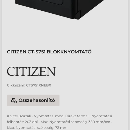
CITIZEN CT-S751 BLOKKNYOMTATÓ
Cikkszám:
CTS751XNEBX
Összehasonlító
Kivitel: Asztali • Nyomtatási mód: Direkt termál • Nyomtatási
felbontás: 203 dpi • Max. Nyomtatási sebesség: 350 mm/sec •
Max. Nyomtatási szélesség: 72 mm