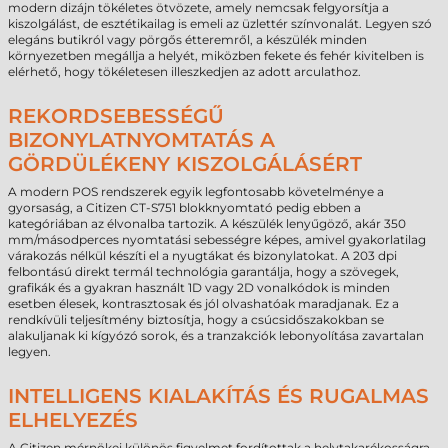
modern dizájn tökéletes ötvözete, amely nemcsak felgyorsítja a
kiszolgálást, de esztétikailag is emeli az üzlettér színvonalát. Legyen szó
elegáns butikról vagy pörgős étteremről, a készülék minden
környezetben megállja a helyét, miközben fekete és fehér kivitelben is
elérhető, hogy tökéletesen illeszkedjen az adott arculathoz.
REKORDSEBESSÉGŰ
BIZONYLATNYOMTATÁS A
GÖRDÜLÉKENY KISZOLGÁLÁSÉRT
A modern POS rendszerek egyik legfontosabb követelménye a
gyorsaság, a Citizen CT-S751 blokknyomtató pedig ebben a
kategóriában az élvonalba tartozik. A készülék lenyűgöző, akár 350
mm/másodperces nyomtatási sebességre képes, amivel gyakorlatilag
várakozás nélkül készíti el a nyugtákat és bizonylatokat. A 203 dpi
felbontású direkt termál technológia garantálja, hogy a szövegek,
grafikák és a gyakran használt 1D vagy 2D vonalkódok is minden
esetben élesek, kontrasztosak és jól olvashatóak maradjanak. Ez a
rendkívüli teljesítmény biztosítja, hogy a csúcsidőszakokban se
alakuljanak ki kígyózó sorok, és a tranzakciók lebonyolítása zavartalan
legyen.
INTELLIGENS KIALAKÍTÁS ÉS RUGALMAS
ELHELYEZÉS
A Citizen mérnökei különös figyelmet fordítottak a helytakarékosságra.