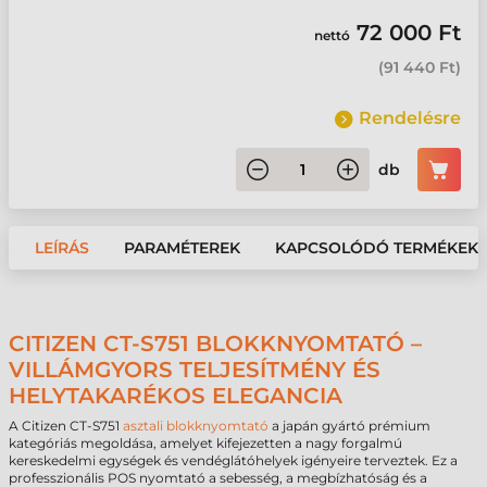
72 000 Ft
nettó
(
91 440 Ft
)
Rendelésre
db
LEÍRÁS
PARAMÉTEREK
KAPCSOLÓDÓ TERMÉKEK
CITIZEN CT-S751 BLOKKNYOMTATÓ –
VILLÁMGYORS TELJESÍTMÉNY ÉS
HELYTAKARÉKOS ELEGANCIA
A Citizen CT-S751
asztali blokknyomtató
a japán gyártó prémium
kategóriás megoldása, amelyet kifejezetten a nagy forgalmú
kereskedelmi egységek és vendéglátóhelyek igényeire terveztek. Ez a
professzionális POS nyomtató a sebesség, a megbízhatóság és a