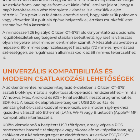
Az eszköz front-loading és front-exit kialakítású, ami azt jelenti, hogy a
papír betöltése és a kész bizonylatok kiadása is a készülék elején
történik. Ez a praktikus felépítés lehetővé teszi, hogy akár szűk polcokon
vagy közvetlenül a pult alá építve helyezzék el, értékes munkafelületet
szabadítva fel a kasszánál.
A mindössze 1,26 kg súlyú Citizen CT-S751 blokknyomtató az opcionális
rögzítőkészletek segítségével stabilan beépíthető, így ideális választás
olyan helyekre, ahol minden centiméter számít. A készülék alapvetően a
népszerű 80 mm-es papírszélességet használja (72 mm-es nyomtatási
szélességgel), de rugalmasan alkalmazkodik az 58 mm-es tekercsekhez
is.
UNIVERZÁLIS KOMPATIBILITÁS ÉS
MODERN CSATLAKOZÁSI LEHETŐSÉGEK
A zökkenőmentes rendszerintegráció érdekében a Citizen CT-S751
asztali blokknyomtató a legfontosabb operációs rendszerekhez – mint a
Windows, Mac, Android és iOS – kínál dedikált illesztőprogramokat és
SDK-kat. A készülék alapfelszereltségként USB 2.0 porttal és
pénztárgépfiók-csatlakozóval rendelkezik, de a modern igényekhez
igazodva választható Ethernet (LAN), Wi-Fi vagy Bluetooth (Apple™ MFi
kompatibilis) interfésszel is.
Külön kiemelendő a beépített USB töltőport, amely képes a POS
rendszerhez használt táblagépek vagy okostelefonok tápellátására, így
csökkentve a kábelrengeteget az eladótérben. Az eszköz ESC/POS™
emulációt használ, így a legtöbb meglévő szoftverkörnyezetbe