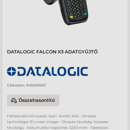
DATALOGIC FALCON X3 ADATGYŰJTŐ
Cikkszám:
945250063
Összehasonlító
Felhasználói környezet: Ipari • Kivitel: Kézi • Olvasási
technológia: 1D Linear Imager • Olvasási távolság: Közepes
távolságú • Akkumulátor kapacitás: 5200 mAh • Operációs