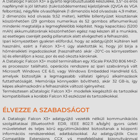
A
Datalogic
Falcon X3+ a gyártó legrobusztusabb készüléke, 3,5"-os erős
napfénynél is jól látható (tükröződésmentes) kijelzőjének (QVGA és VGA
felbontás), négyféle olvasófejének (1 dimenziós kód olvasósás 4,9 méter,
2 dimenziós kód olvasás 9,52 méter), kétféle billentyűzet kiosztásnak
köszönhetően (29 gombos numerikus és 52 gombos alfanumerikus)
mindenki megtalálja a legmegfelelőbb kiépítést. Nagy kapacitású (5200
mAh) akkumulátorának köszönhetően egész nap készen áll a munkára,
az esetleges cseréjét pedig pillanatok alatt elvégezheti a felhasználó.
Ipari környezetben gyakran előfordul, hogy az adatgyűjtőt kültéren kell
használni, ezért a Falcon X3+-t úgy alakították ki, hogy jól bírja a
hőmérsékleti ingadozásokat (használható akár -20°C-os környezetben
is) és ellenálljon a kosz, por és eső okozta károknak.
A Datalogic Falcon X3+ mobil terminálban egy XScale PXA310 806 MHZ-
es processzor található, operációs rendszere az ipari szabvánnyá vált
Microsoft Windows CE 6.0, vagy Windows Embedded HandHeld 6.5,
amelyek biztosítják a legmagasabb vállalati igényű alkalmazások
futtathatóságát. Memóriája könnyedén bővíthető, akár 32 GB-is, így
képes alkalmazkodni a felhasználók változó igényeihez.
Természtesen aDatalogic Falcon X3+ modellek kiegészítői és tartozékai
kompatibilisek a korábbi Falcon X3 eszközzel és tartozékokkal.
ÉLVEZZE A SZABADSÁGOT
A Datalogic Falcon X3+ adatgyűjtő vezeték nélküli kommunikációs
szolgáltatásai (Bluetooth® EDR, IEEE 802.11 a/b/g/n) gyors üzleti
műveleteket és teljes körű együttműködést biztosítanak a központi
információs rendszerekkel, adatbázisokkal. Az adatgyűjtők Cisco
Compatible Extensions CCX v4 megfelelőségi bizonyítvánnyal