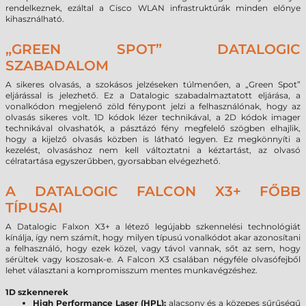
rendelkeznek, ezáltal a Cisco WLAN infrastruktúrák minden előnye
kihasználható.
„GREEN SPOT” DATALOGIC
SZABADALOM
A sikeres olvasás, a szokásos jelzéseken túlmenően, a „Green Spot”
eljárással is jelezhető. Ez a Datalogic szabadalmaztatott eljárása, a
vonalkódon megjelenő zöld fénypont jelzi a felhasználónak, hogy az
olvasás sikeres volt. 1D kódok lézer technikával, a 2D kódok imager
technikával olvashatók, a pásztázó fény megfelelő szögben elhajlik,
hogy a kijelző olvasás közben is látható legyen. Ez megkönnyíti a
kezelést, olvasáshoz nem kell változtatni a kéztartást, az olvasó
célratartása egyszerűbben, gyorsabban elvégezhető.
A DATALOGIC FALCON X3+ FŐBB
TÍPUSAI
A Datalogic Falxon X3+ a létező legújabb szkennelési technológiát
kínálja, így nem számít, hogy milyen típusú vonalkódot akar azonosítani
a felhasználó, hogy ezek közel, vagy távol vannak, sőt az sem, hogy
sérültek vagy koszosak-e. A Falcon X3 csalában négyféle olvasófejből
lehet választani a kompromisszum mentes munkavégzéshez.
1D szkennerek
High Performance Laser (HPL):
alacsony és a közepes sűrűségű