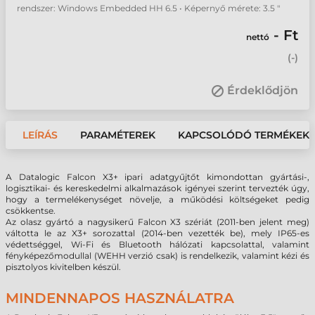
rendszer: Windows Embedded HH 6.5 • Képernyő mérete: 3.5 "
- Ft
nettó
(
-
)
Érdeklődjön
LEÍRÁS
PARAMÉTEREK
KAPCSOLÓDÓ TERMÉKEK
A Datalogic Falcon X3+ ipari adatgyűjtőt kimondottan gyártási-,
logisztikai- és kereskedelmi alkalmazások igényei szerint tervezték úgy,
hogy a termelékenységet növelje, a működési költségeket pedig
csökkentse.
Az olasz gyártó a nagysikerű Falcon X3 szériát (2011-ben jelent meg)
váltotta le az X3+ sorozattal (2014-ben vezették be), mely IP65-es
védettséggel, Wi-Fi és Bluetooth hálózati kapcsolattal, valamint
fényképezőmodullal (WEHH verzió csak) is rendelkezik, valamint kézi és
pisztolyos kivitelben készül.
MINDENNAPOS HASZNÁLATRA