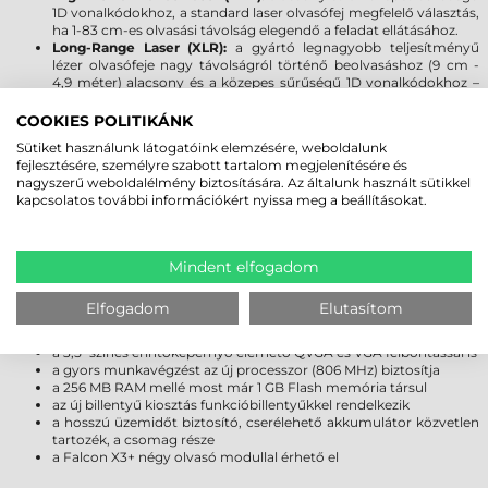
1D vonalkódokhoz, a standard laser olvasófej megfelelő választás,
ha 1-83 cm-es olvasási távolság elegendő a feladat ellátásához.
Long-Range Laser (XLR):
a gyártó legnagyobb teljesítményű
lézer olvasófeje nagy távolságról történő beolvasáshoz (9 cm -
4,9 méter) alacsony és a közepes sűrűségű 1D vonalkódokhoz –
többek között a sérült vagy a zsugorfóliás csomagolás alatt lévő
kódokhoz.
COOKIES POLITIKÁNK
Sütiket használunk látogatóink elemzésére, weboldalunk
fejlesztésére, személyre szabott tartalom megjelenítésére és
2D imagerek
nagyszerű weboldalélmény biztosítására. Az általunk használt sütikkel
Standard Imager:
alacsony/közepes sűrűségű 1D/2D kódok
kapcsolatos további információkért nyissa meg a beállításokat.
tetszőleges irányból való beolvasásához, 2-60 cm-es távolságból.
Extra Long Range Imager (XLR):
1D/2D kódok tetszőleges
irányból való beolvasásához, 17 cm-től egészen 9,52 méteres
távolságig.
Mindent elfogadom
DATALOGIC FALCON X3 VAGY X3+
Elfogadom
Elutasítom
a korábbi a/b/g helyett a/b/g/n adatátviteli protokollt is ismer
a 3,5" színes érintőképernyő elérhető QVGA és VGA felbontással is
a gyors munkavégzést az új processzor (806 MHz) biztosítja
a 256 MB RAM mellé most már 1 GB Flash memória társul
az új billentyű kiosztás funkcióbillentyűkkel rendelkezik
a hosszú üzemidőt biztosító, cserélehető akkumulátor közvetlen
tartozék, a csomag része
a Falcon X3+ négy olvasó modullal érhető el