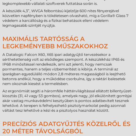
legkomplexebb vállalati szoftverek futtatása során is.
A készülék 4,3”, WVGA felbontású kijelzője 600 nites fényerejével
közvetlen napfényben is tökéletesen olvasható, míg a Gorilla® Glass 7
védelem a karcállóság és a fizikai behatások elleni védelem
legmagasabb szintjét nyújtja.
MAXIMÁLIS TARTÓSSÁG A
LEGKEMÉNYEBB MŰSZAKOKHOZ
A Datalogic Falcon X60, X65 ipari adatgyűjtő tervezésekor a
sérthetetlenség volt az elsődleges szempont. A készülékház IP65 és
IP68 minősítéssel rendelkezik, ami azt jelenti, hogy nemcsak
pormentes, hanem a teljes vízbemerítést is kibírja. A terminál az
iparágban egyedülálló módon 2,8 méteres magasságból is leejthető
betonra anélkül, hogy a működése csorbulna, így a raktári balesetek
nem okoznak kiesést a termelésben.
Az ergonómiát segíti a háromféle háttérvilágítással ellátott billentyűzet-
kiosztás (31, 41 vagy 53 gombos), amelyek nagy, jól elkülönített gombjai
akár vastag munkavédelmi kesztyűben is pontos adatbevitelt tesznek
lehetővé. A terepen is felhelyezhető pisztolymarkolat pedig azonnali
váltást tesz lehetővé a kézi és a pisztolyos használat között.
PRECÍZIÓS ADATGYŰJTÉS KÖZELRŐL ÉS
20 MÉTER TÁVOLSÁGBÓL