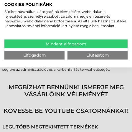
ZERO DOWNTIME ÉS INTELLIGENS
COOKIES POLITIKÁNK
FLOTTAKEZELÉS
Sütiket használunk látogatóink elemzésére, weboldalunk
fejlesztésére, személyre szabott tartalom megjelenítésére és
A Datalogic Falcon X60, X65 adatgyűjtő támogatja mind a vezetékes,
nagyszerű weboldalélmény biztosítására. Az általunk használt sütikkel
mind az érintésmentes (vezeték nélküli) töltést. Utóbbi megszünteti a
kapcsolatos további információkért nyissa meg a beállításokat.
töltőtüskék kopását és szennyeződését, ami az egyik leggyakoribb oka
az ipari eszközök meghibásodásának. A 7000 mAh kapacitású, üzem
közben cserélhető (Hot-Swap) akkumulátor pedig biztosítja a
folyamatos, 24/7-es rendelkezésre állást.
Mindent elfogadom
A készülék kompatibilis a Datalogic Skorpio X5 adatgyűjtő kiegészítőivel
Elfogadom
Elutasítom
és dokkolóival, így a flottacsere nem igényli a teljes infrastruktúra
lecserélését. A felhőalapú Datalogic Connect platform pedig távoli
elérést és mélyreható statisztikákat biztosít az eszközök állapotáról,
segítve az adminisztrációt és a karbantartás tervezhetőségét.
MEGBÍZHAT BENNÜNK! ISMERJE MEG
VÁSÁRLÓINK VÉLEMÉNYÉT
KÖVESSE BE YOUTUBE CSATORNÁNKAT!
LEGUTÓBB MEGTEKINTETT TERMÉKEK