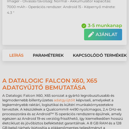
Imager • Olvasási távolság: Normál • Akkumulátor kapacitás:
7000 mAh • Operációs rendszer: Android 15 • Képernyő mérete:
4.3 "
3-5 munkanap
AJÁNLAT
LEÍRÁS
PARAMÉTEREK
KAPCSOLÓDÓ TERMÉKEK
A DATALOGIC FALCON X60, X65
ADATGYŰJTŐ BEMUTATÁSA
A Datalogic Falcon X60, X65 sorozat a gyártó legrobusztusabb és
legmodernebb billentyűzetes
adatgyűjtőit
képviseli, amelyeket a
legkeményebb raktári, logisztikai és kültéri munkakörnyezetekre
terveztek. A készülékek a Qualcomm® 4490 nyolcmagos, 2,4 GHz-es
processzorára és az Android™ 15 operációs rendszerre épülnek, amely
egészen az Android 19-es verzióig frissíthető, így kiemelkedően hosszú
életciklust és jövőbiztos befektetést garantálnak. A 8 GB RAM és a 128
GB belső tárhely biztosítja a zökkenőmentes teljesítményt a