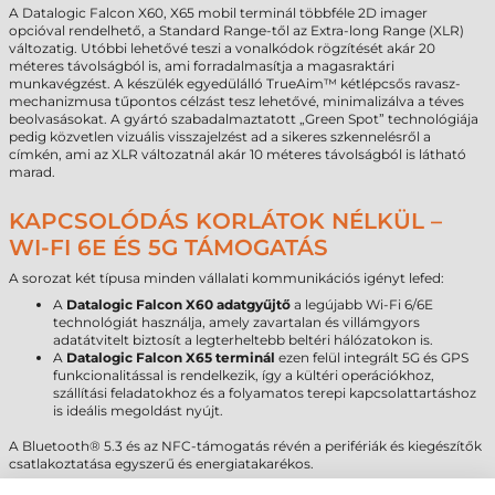
A Datalogic Falcon X60, X65 mobil terminál többféle 2D imager
opcióval rendelhető, a Standard Range-től az Extra-long Range (XLR)
változatig. Utóbbi lehetővé teszi a vonalkódok rögzítését akár 20
méteres távolságból is, ami forradalmasítja a magasraktári
munkavégzést. A készülék egyedülálló TrueAim™ kétlépcsős ravasz-
mechanizmusa tűpontos célzást tesz lehetővé, minimalizálva a téves
beolvasásokat. A gyártó szabadalmaztatott „Green Spot” technológiája
pedig közvetlen vizuális visszajelzést ad a sikeres szkennelésről a
címkén, ami az XLR változatnál akár 10 méteres távolságból is látható
marad.
KAPCSOLÓDÁS KORLÁTOK NÉLKÜL –
WI-FI 6E ÉS 5G TÁMOGATÁS
A sorozat két típusa minden vállalati kommunikációs igényt lefed:
A
Datalogic Falcon X60 adatgyűjtő
a legújabb Wi-Fi 6/6E
technológiát használja, amely zavartalan és villámgyors
adatátvitelt biztosít a legterheltebb beltéri hálózatokon is.
A
Datalogic Falcon X65 terminál
ezen felül integrált 5G és GPS
funkcionalitással is rendelkezik, így a kültéri operációkhoz,
szállítási feladatokhoz és a folyamatos terepi kapcsolattartáshoz
is ideális megoldást nyújt.
A Bluetooth® 5.3 és az NFC-támogatás révén a perifériák és kiegészítők
csatlakoztatása egyszerű és energiatakarékos.