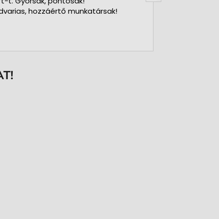
ft-t. Gyorsak, pontosak!
dvarias, hozzáértő munkatársak!
T!