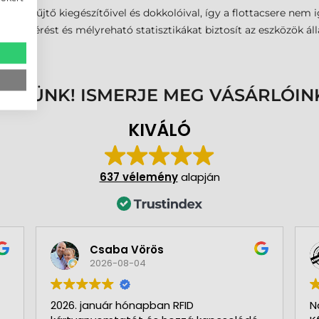
datgyűjtő kiegészítőivel és dokkolóival, így a flottacsere nem igé
oli elérést és mélyreható statisztikákat biztosít az eszközök áll
ENNÜNK! ISMERJE MEG VÁSÁRLÓIN
KIVÁLÓ
637 vélemény
alapján
Csaba Vörös
2026-08-04
2026. január hónapban RFID
N