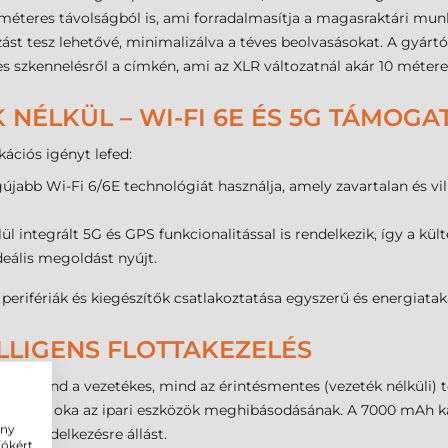
0 méteres távolságból is, ami forradalmasítja a magasraktári m
st tesz lehetővé, minimalizálva a téves beolvasásokat. A gyárt
eres szkennelésről a címkén, ami az XLR változatnál akár 10 méter
NÉLKÜL – WI-FI 6E ÉS 5G TÁMOGA
ációs igényt lefed:
újabb Wi-Fi 6/6E technológiát használja, amely zavartalan és vil
ül integrált 5G és GPS funkcionalitással is rendelkezik, így a kült
deális megoldást nyújt.
erifériák és kiegészítők csatlakoztatása egyszerű és energiatak
LLIGENS FLOTTAKEZELÉS
ja mind a vezetékes, mind az érintésmentes (vezeték nélküli) t
yakoribb oka az ipari eszközök meghibásodásának. A 7000 mAh k
ény
-es rendelkezésre állást.
iókért