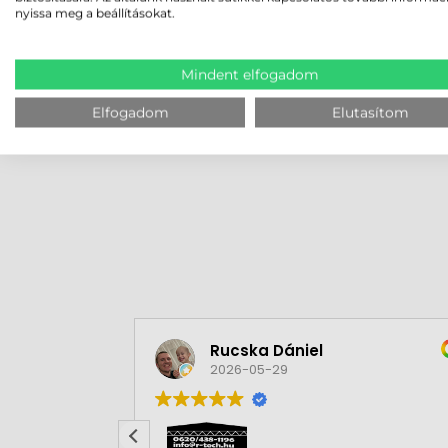
nyissa meg a beállításokat.
A készülék kompatibilis a Datalogic Skorpio X5 a
felhőalapú Datalogic Connect platform pedig táv
karbantartás tervezhetőségét.
Mindent elfogadom
Elfogadom
Elutasítom
MEGBÍZHAT B
Rucska Dániel
2026-05-29