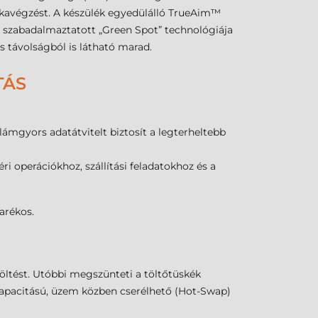
unkavégzést. A készülék egyedülálló TrueAim™
ó szabadalmaztatott „Green Spot” technológiája
es távolságból is látható marad.
TÁS
lámgyors adatátvitelt biztosít a legterheltebb
éri operációkhoz, szállítási feladatokhoz és a
arékos.
öltést. Utóbbi megszünteti a töltőtüskék
apacitású, üzem közben cserélhető (Hot-Swap)