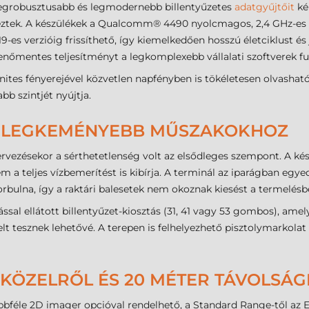
 legrobusztusabb és legmodernebb billentyűzetes
adatgyűjtőit
ké
veztek. A készülékek a Qualcomm® 4490 nyolcmagos, 2,4 GHz-es 
-es verzióig frissíthető, így kiemelkedően hosszú életciklust és
enőmentes teljesítményt a legkomplexebb vállalati szoftverek fut
nites fényerejével közvetlen napfényben is tökéletesen olvashat
bb szintjét nyújtja.
A LEGKEMÉNYEBB MŰSZAKOKHOZ
ervezésekor a sérthetetlenség volt az elsődleges szempont. A kés
 a teljes vízbemerítést is kibírja. A terminál az iparágban eg
rbulna, így a raktári balesetek nem okoznak kiesést a termelésb
ssal ellátott billentyűzet-kiosztás (31, 41 vagy 53 gombos), amel
tesznek lehetővé. A terepen is felhelyezhető pisztolymarkolat p
 KÖZELRŐL ÉS 20 MÉTER TÁVOLSÁ
bféle 2D imager opcióval rendelhető, a Standard Range-től az E