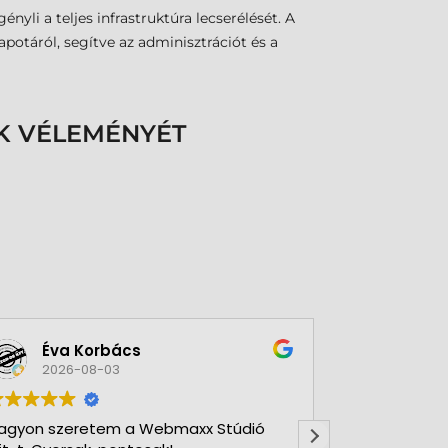
nyli a teljes infrastruktúra lecserélését. A
apotáról, segítve az adminisztrációt és a
K VÉLEMÉNYÉT
Éva Korbács
A bol
2026-08-03
2026-
agyon szeretem a Webmaxx Stúdió
Gyors precíz