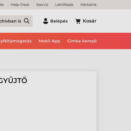
tés
Help-Desk
Szerviz
Letöltések
Márkáink
Kosár
chívban is
Belépés
yféltámogatás
Mobil App
Címke kereső
GYŰJTŐ