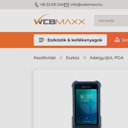
m_phone
m_email
+36 33 631 240
info@webmaxx.hu
Eszközök & kellékanyagok
Sz
Kezdőoldal
Eszköz
Adatgyűjtő, PDA