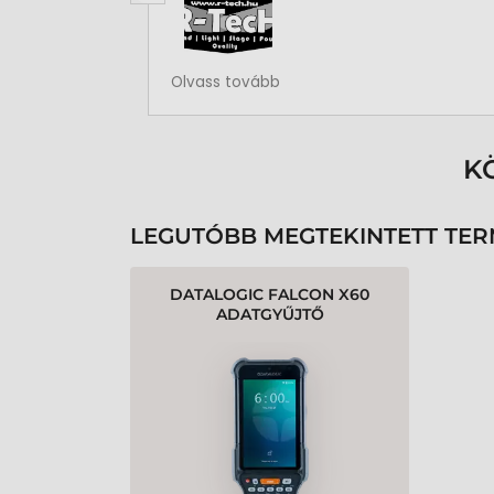
Rendben volt a rendelésem
Olvass tovább
K
LEGUTÓBB MEGTEKINTETT TE
DATALOGIC FALCON X60
ADATGYŰJTŐ