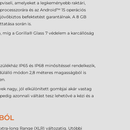
pviseli, amelyeket a legkeményebb raktári,
processzorára és az Android™ 15 operációs
 jövőbiztos befektetést garantálnak. A 8 GB
tatása során is.
ó, míg a Gorilla® Glass 7 védelem a karcállóság
zülékház IP65 és IP68 minősítéssel rendelkezik,
yedülálló módon 2,8 méteres magasságból is
en.
yek nagy, jól elkülönített gombjai akár vastag
edig azonnali váltást tesz lehetővé a kézi és a
GBÓL
xtra-long Range (XLR) változatig. Utóbbi