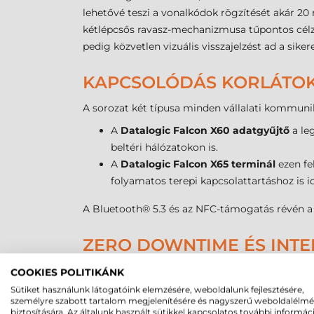
lehetővé teszi a vonalkódok rögzítését akár 2
kétlépcsős ravasz-mechanizmusa tűpontos célzá
pedig közvetlen vizuális visszajelzést ad a sik
KAPCSOLÓDÁS KORLÁTOK 
A sorozat két típusa minden vállalati kommunik
A
Datalogic Falcon X60 adatgyűjtő
a leg
beltéri hálózatokon is.
A
Datalogic Falcon X65 terminál
ezen fel
folyamatos terepi kapcsolattartáshoz is i
A Bluetooth® 5.3 és az NFC-támogatás révén a p
ZERO DOWNTIME ÉS INTE
A Datalogic Falcon X60, X65 adatgyűjtő támogat
COOKIES POLITIKÁNK
kopását és szennyeződését, ami az egyik legg
Sütiket használunk látogatóink elemzésére, weboldalunk fejlesztésére,
személyre szabott tartalom megjelenítésére és nagyszerű weboldalélm
akkumulátor pedig biztosítja a folyamatos, 24/7
biztosítására. Az általunk használt sütikkel kapcsolatos további informác