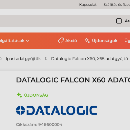
Kapcsolat
Szállítás és fize
Ar
olgáltatások
Akció
Újdonságok
Üg
Ipari adatgyűjtők
Datalogic Falcon X60, X65 adatgyűjtő
DATALOGIC FALCON X60 ADAT
ÚJDONSÁG
Cikkszám:
946600004