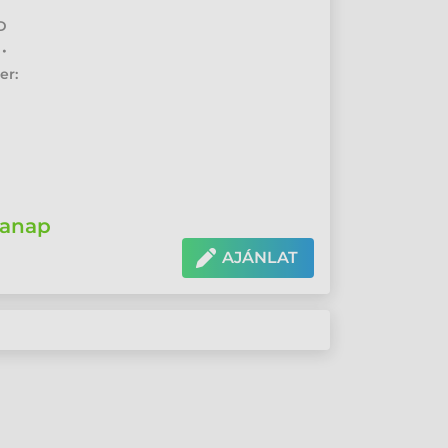
2D
 •
er:
anap
AJÁNLAT