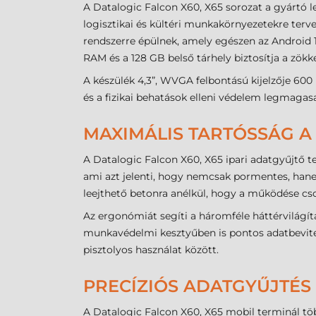
A Datalogic Falcon X60, X65 sorozat a gyártó
logisztikai és kültéri munkakörnyezetekre ter
rendszerre épülnek, amely egészen az Android 19
RAM és a 128 GB belső tárhely biztosítja a zökk
A készülék 4,3”, WVGA felbontású kijelzője 600 
és a fizikai behatások elleni védelem legmagasa
MAXIMÁLIS TARTÓSSÁG 
A Datalogic Falcon X60, X65 ipari adatgyűjtő t
ami azt jelenti, hogy nemcsak pormentes, hanem
leejthető betonra anélkül, hogy a működése cso
Az ergonómiát segíti a háromféle háttérvilágítá
munkavédelmi kesztyűben is pontos adatbevitelt 
pisztolyos használat között.
PRECÍZIÓS ADATGYŰJTÉS
A Datalogic Falcon X60, X65 mobil terminál töb