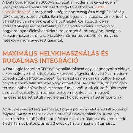
A Datalogic Magellan 3600VSi sorozat a modern kiskereskedelmi
környezetek igényeire tervezett, nagy teljesítményű
asztali
vonalkódolvasó
, amely a sebesség, a pontosság és a megbízhatóság
tökéletes ötvözetét kínálja. Ez a függőleges kialakítású szkenner ideális
választás olyan helyekre, ahol a pultfelület korlátozott, de az
áteresztőképesség maximalizálása alapvető elvárás. Legyen szó
hagyományos élelmiszerüzletekről, drogériákról vagy önkiszolgáló
kasszarendszerekről, a széria zökkenőmentes vásárlói élményt és
hatékony munkavégzést garantál.
MAXIMÁLIS HELYKIHASZNÁLÁS ÉS
RUGALMAS INTEGRÁCIÓ
A Datalogic Magellan 3600VSi vonalkódolvasó egyik legnagyobb előnye
a kompakt, vertikális felépítés. A tervezők figyelembe vették a modern
üzletek szűkös POS-területeit, így az eszköz nemcsak a pulton kaphat
helyet, hanem falra szerelve vagy közvetlenül kioszkokba, önkiszolgáló
terminálokba építve is tökéletesen funkcionál. A sík elülső felület révén
az olvasó esztétikusan és résmentesen illeszkedik a meglévő
rendszerekbe, letisztult megjelenést kölcsönözve a fizetési pontnak.
Az IP52-es védettség garantálja, hogy a por és a véletlenül kifröccsenő
folyadékok nem tesznek kárt a precíziós elektronikában. A mozgó
alkatrészek nélküli (solid-state) felépítés halk működést és kiemelkedő
élettartamot biztosít, amit a 3 éves gyári garancia is alátámaszt.