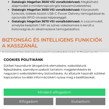
Datalogic Magellan 3600 VSi vonalkódolvasó:
Megbízható
alapmodell a mindennapi pörgős kasszaműveletekhez.
Datalogic Magellan 3650 VSi vonalkódolvasó:
Kiterjesztett
funkciók, többek között USB-C Power Delivery támogatással és
opcionális RFID-olvasási képességgel.
Datalogic Magellan 3670 VSi vonalkódolvasó:
A csúcsmodell,
amelybe beépített 1 MP-es színes videókamera is került a
biztonsági és AI-alkalmazások támogatásához.
BIZTONSÁG ÉS INTELLIGENS FUNKCIÓK
A KASSZÁNÁL
A sorozat túlmutat egy egyszerű vonalkódolvasón. A Premium és
Premium+ modellek olyan funkciókat kínálnak, amelyek radikálisan
COOKIES POLITIKÁNK
csökkentik a leltárhiányt és növelik az üzletbiztonságot. Az integrált
UHF RFID támogatás és az EAS (elektronikus áruvédelem)
Sütiket használunk látogatóink elemzésére, weboldalunk
kompatibilitás lehetővé teszi az árucímkék deaktiválását közvetlenül a
fejlesztésére, személyre szabott tartalom megjelenítésére és
szkenneléskor.
nagyszerű weboldalélmény biztosítására. Az általunk használt sütikkel
kapcsolatos további információkért nyissa meg a beállításokat.
A Datalogic Magellan 3670 VSI modell színes kamerája új távlatokat nyit:
alkalmas személyazonosító okmányok szkennelésére életkor-
ellenőrzéshez, dokumentumok archiválására vagy akár biztonsági
felvételek készítésére a fizetési folyamatról. Ez a multifunkcionalitás
Mindent elfogadom
csökkenti az egyéb perifériák szükségességét, így költséghatékonyabbá
teszi a POS-állomást.
Elfogadom
Elutasítom
DATALOGIC 3600VSI ASZTALI