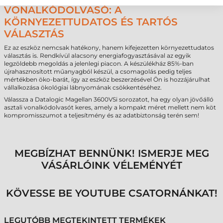
VONALKÓDOLVASÓ: A
KÖRNYEZETTUDATOS ÉS TARTÓS
VÁLASZTÁS
Ez az eszköz nemcsak hatékony, hanem kifejezetten környezettudatos
választás is. Rendkívül alacsony energiafogyasztásával az egyik
legzöldebb megoldás a jelenlegi piacon. A készülékház 85%-ban
újrahasznosított műanyagból készül, a csomagolás pedig teljes
mértékben öko-barát, így az eszköz beszerzésével Ön is hozzájárulhat
vállalkozása ökológiai lábnyomának csökkentéséhez.
Válassza a Datalogic Magellan 3600VSi sorozatot, ha egy olyan jövőálló
asztali vonalkódolvasót keres, amely a kompakt méret mellett nem köt
kompromisszumot a teljesítmény és az adatbiztonság terén sem!
MEGBÍZHAT BENNÜNK! ISMERJE MEG
VÁSÁRLÓINK VÉLEMÉNYÉT
KÖVESSE BE YOUTUBE CSATORNÁNKAT!
LEGUTÓBB MEGTEKINTETT TERMÉKEK