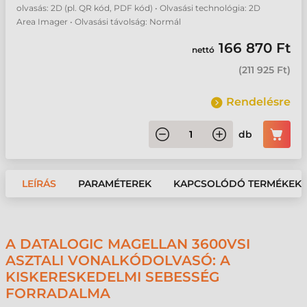
olvasás: 2D (pl. QR kód, PDF kód) • Olvasási technológia: 2D
Area Imager • Olvasási távolság: Normál
166 870 Ft
nettó
(
211 925 Ft
)
Rendelésre
db
LEÍRÁS
PARAMÉTEREK
KAPCSOLÓDÓ TERMÉKEK
A DATALOGIC MAGELLAN 3600VSI
ASZTALI VONALKÓDOLVASÓ: A
KISKERESKEDELMI SEBESSÉG
FORRADALMA