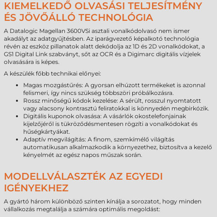
KIEMELKEDŐ OLVASÁSI TELJESÍTMÉNY
ÉS JÖVŐÁLLÓ TECHNOLÓGIA
A Datalogic Magellan 3600VSi asztali vonalkódolvasó nem ismer
akadályt az adatgyűjtésben. Az iparágvezető képalkotó technológia
révén az eszköz pillanatok alatt dekódolja az 1D és 2D vonalkódokat, a
GS1 Digital Link szabványt, sőt az OCR és a Digimarc digitális vízjelek
olvasására is képes.
A készülék főbb technikai előnyei:
Magas mozgástűrés: A gyorsan elhúzott termékeket is azonnal
felismeri, így nincs szükség többszöri próbálkozásra.
Rossz minőségű kódok kezelése: A sérült, rosszul nyomtatott
vagy alacsony kontrasztú feliratokkal is könnyedén megbirkózik.
Digitális kuponok olvasása: A vásárlók okostelefonjainak
kijelzőjéről is tükröződésmentesen rögzíti a vonalkódokat és
hűségkártyákat.
Adaptív megvilágítás: A finom, szemkímélő világítás
automatikusan alkalmazkodik a környezethez, biztosítva a kezelő
kényelmét az egész napos műszak során.
MODELLVÁLASZTÉK AZ EGYEDI
IGÉNYEKHEZ
A gyártó három különböző szinten kínálja a sorozatot, hogy minden
vállalkozás megtalálja a számára optimális megoldást: