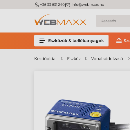
m_phone
m_email
+36 33 631 240
info@webmaxx.hu
Eszközök & kellékanyagok
Sz
Kezdőoldal
Eszköz
Vonalkódolvasó