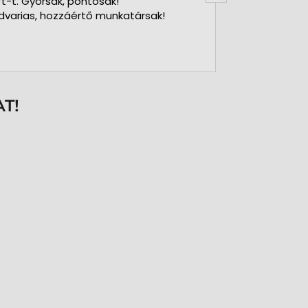
ft-t. Gyorsak, pontosak!
dvarias, hozzáértő munkatársak!
T!