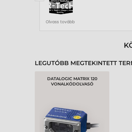
Rendben volt a rendelésem
Olvass tovább
K
LEGUTÓBB MEGTEKINTETT TE
DATALOGIC MATRIX 120
VONALKÓDOLVASÓ