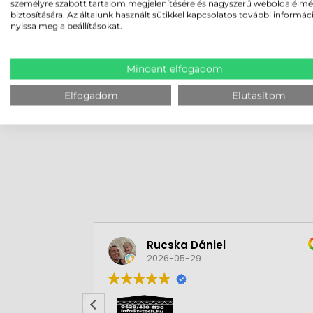
személyre szabott tartalom megjelenítésére és nagyszerű weboldalélm
történő integráláshoz.
biztosítására. Az általunk használt sütikkel kapcsolatos további informác
nyissa meg a beállításokat.
Ultra-kompakt mérete és ipari robusztussága ré
leolvasási teljesítménnyel kell párosulnia.
Mindent elfogadom
MEGBÍZHAT B
Elfogadom
Elutasítom
Rucska Dániel
2026-05-29