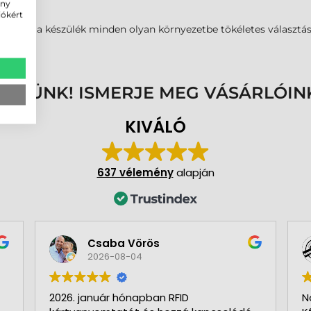
ény
iókért
vén ez a készülék minden olyan környezetbe tökéletes választás
ENNÜNK! ISMERJE MEG VÁSÁRLÓIN
KIVÁLÓ
637 vélemény
alapján
Csaba Vörös
2026-08-04
2026. január hónapban RFID
N