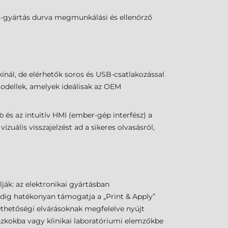
cs-gyártás durva megmunkálási és ellenőrző
ínál, de elérhetők soros és USB-csatlakozással
modellek, amelyek ideálisak az OEM
 és az intuitív HMI (ember-gép interfész) a
uális visszajelzést ad a sikeres olvasásról,
ák: az elektronikai gyártásban
edig hatékonyan támogatja a „Print & Apply”
ethetőségi elvárásoknak megfelelve nyújt
szkokba vagy klinikai laboratóriumi elemzőkbe