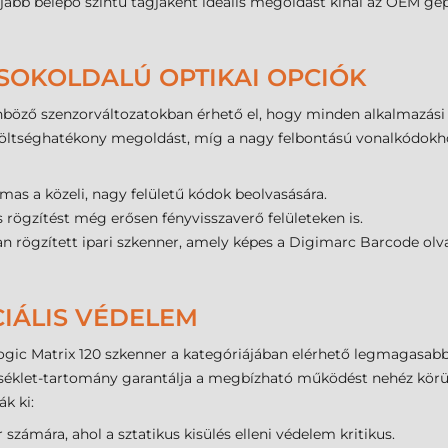
jabb belépő szintű tagjaként ideális megoldást kínál az OEM gépg
 SOKOLDALÚ OPTIKAI OPCIÓK
önböző szenzorváltozatokban érhető el, hogy minden alkalmazási 
ltséghatékony megoldást, míg a nagy felbontású vonalkódokhoz a
lmas a közeli, nagy felületű kódok beolvasására.
s rögzítést még erősen fényvisszaverő felületeken is.
yan rögzített ipari szkenner, amely képes a Digimarc Barcode olva
CIÁLIS VÉDELEM
ic Matrix 120 szkenner a kategóriájában elérhető legmagasabb i
rséklet-tartomány garantálja a megbízható működést nehéz körü
ák ki:
ar számára, ahol a sztatikus kisülés elleni védelem kritikus.