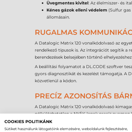
Üvegmentes kivitel
: Az élelmiszer- és it
Kénes gázok elleni védelem
(Sulfur gas
állomásain.
RUGALMAS KOMMUNIKÁCI
A Datalogic Matrix 120 vonalkódolvasó az egyet
rendelkező típusok is. Az integrációt segítik a
berendezések belsejében történő elhelyezéshez
A beállítási folyamatot a DL.CODE szoftver tes
gyors diagnosztikát és kezelést támogatja. A Da
közvetlenül a kódon.
PRECÍZ AZONOSÍTÁS BÁR
A Datalogic Matrix 120 vonalkódolvasó kimagas
nélkülözhetetlen a NYÁK-lapok precíz nyomon k
rendszerek automatizált címkeellenőrzési foly
COOKIES POLITIKÁNK
biztonságos megoldást, miközben az OEM szekto
Sütiket használunk látogatóink elemzésére, weboldalunk fejlesztésére,