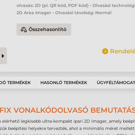
olvasás: 2D (pl. QR kód, PDF kód) • Olvasási technológ
2D Area Imager • Olvasási távolság: Normál
Összehasonlító
Rendelé
DÓ TERMÉKEK
HASONLÓ TERMÉKEK
ÜGYFÉLTÁMOGA
0 FIX VONALKÓDOLVASÓ BEMUTATÁ
 elérhető legkisebb ultra-kompakt ipari 2D imager, amely beépíte
zűk beépítési helyekre tervezték, ahol a minimális méret mellett