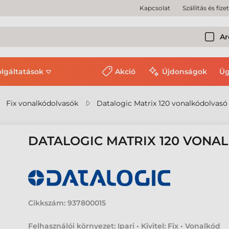
Kapcsolat
Szállítás és fize
Ar
olgáltatások
Akció
Újdonságok
Üg
Fix vonalkódolvasók
Datalogic Matrix 120 vonalkódolvasó
DATALOGIC MATRIX 120 VON
Cikkszám:
937800015
Felhasználói környezet: Ipari • Kivitel: Fix • Vonalkód