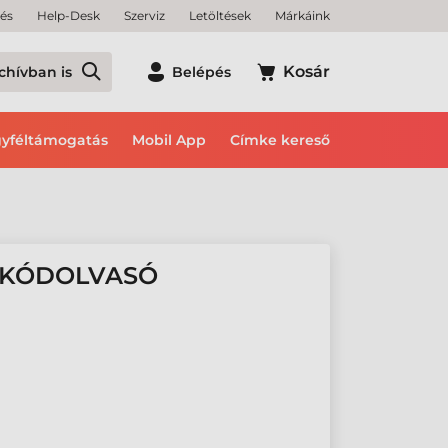
tés
Help-Desk
Szerviz
Letöltések
Márkáink
Kosár
chívban is
Belépés
yféltámogatás
Mobil App
Címke kereső
ALKÓDOLVASÓ