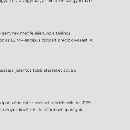
yártók, a vegyipar, az elektronikai gyártás és
igénynek megfeleljen. Az általános
z 1,2 MP-es típus biztosít precíz olvasást. A
sására, jelentős többletértéket adva a
pari védelmi szintekkel rendelkezik. Az IP65-
lmények között is. A különböző iparágak