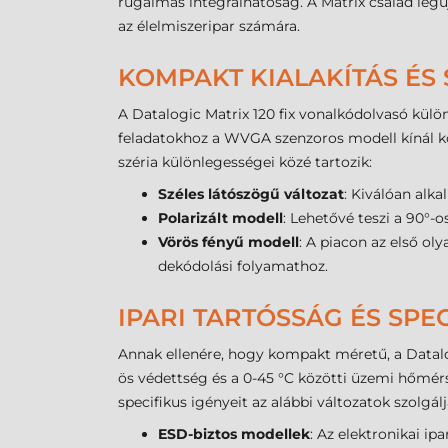
rugalmas integrálhatóság. A Matrix család legú
az élelmiszeripar számára.
KOMPAKT KIALAKÍTÁS ÉS
A Datalogic Matrix 120 fix vonalkódolvasó kül
feladatokhoz a WVGA szenzoros modell kínál kö
széria különlegességei közé tartozik:
Széles látószögű változat
: Kiválóan alka
Polarizált modell
: Lehetővé teszi a 90°-o
Vörös fényű modell
: A piacon az első ol
dekódolási folyamathoz.
IPARI TARTÓSSÁG ÉS SPE
Annak ellenére, hogy kompakt méretű, a Datalog
ös védettség és a 0-45 °C közötti üzemi hőmé
specifikus igényeit az alábbi változatok szolgálj
ESD-biztos modellek
: Az elektronikai ip