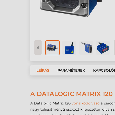
LEÍRÁS
PARAMÉTEREK
KAPCSOLÓ
A DATALOGIC MATRIX 12
A Datalogic Matrix 120
vonalkódolvasó
a piacon
nagy teljesítményű eszközt kifejezetten olyan s