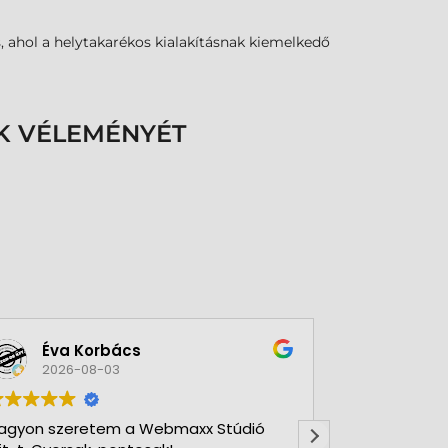
, ahol a helytakarékos kialakításnak kiemelkedő
K VÉLEMÉNYÉT
Éva Korbács
A bol
2026-08-03
2026-
agyon szeretem a Webmaxx Stúdió
Gyors precíz