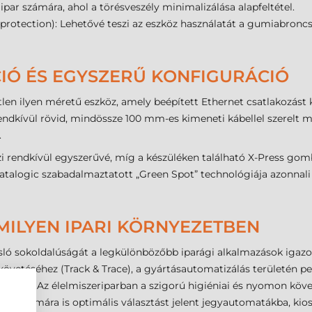
alipar számára, ahol a törésveszély minimalizálása alapfeltétel.
 protection): Lehetővé teszi az eszköz használatát a gumiabron
Ó ÉS EGYSZERŰ KONFIGURÁCIÓ
len ilyen méretű eszköz, amely beépített Ethernet csatlakozást k
 rendkívül rövid, mindössze 100 mm-es kimeneti kábellel szerelt 
.
zi rendkívül egyszerűvé, míg a készüléken található X-Press gomb
talogic szabadalmaztatott „Green Spot” technológiája azonnali viz
MILYEN IPARI KÖRNYEZETBEN
ló sokoldalúságát a legkülönbözőbb iparági alkalmazások igazolj
övetéséhez (Track & Trace), a gyártásautomatizálás területén p
amatait. Az élelmiszeriparban a szigorú higiéniai és nyomon köv
r számára is optimális választást jelent jegyautomatákba, kio