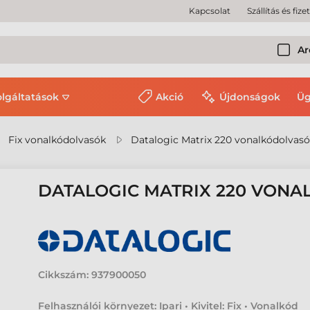
Kapcsolat
Szállítás és fize
Ar
olgáltatások
Akció
Újdonságok
Üg
Fix vonalkódolvasók
Datalogic Matrix 220 vonalkódolvasó
DATALOGIC MATRIX 220 VON
Cikkszám:
937900050
Felhasználói környezet: Ipari • Kivitel: Fix • Vonalkód