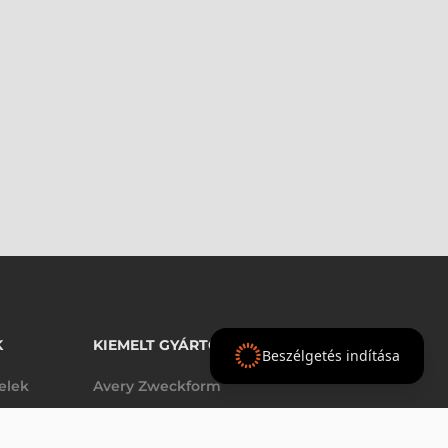
K
KIEMELT GYÁRTÓINK
Beszélgetés indítása
telek
Avery Zweckform
Datalogic