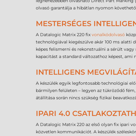
legnehezebben olvasható Direct Part Marking (D
olvasó garantálja a hibátlan nyomon követhető
MESTERSÉGES INTELLIGE
A Datalogic Matrix 220 fix
vonalkódolvasó
közp
technológiával kiegészülve akár 100 ms alatti d
képes felismerni és rekonstruálni a sérült va
kapacitást a standard változathoz képest, ami
INTELLIGENS MEGVILÁGÍ
A készülék egyik legfontosabb technológiai előn
bármilyen felületen – legyen az tükröződő fém, 
átállítása során nincs szükség fizikai beavatko
IPARI 4.0 CSATLAKOZTAT
A Datalogic Matrix 220 az első olyan fix ipari 
közvetlen kommunikációt. A készülék széleskör