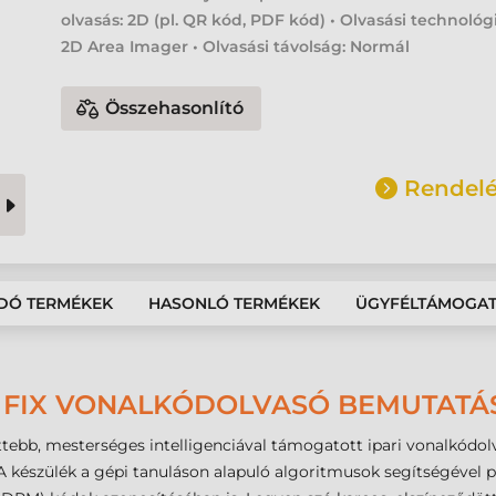
olvasás: 2D (pl. QR kód, PDF kód) • Olvasási technológ
2D Area Imager • Olvasási távolság: Normál
Összehasonlító
Rendelé
DÓ TERMÉKEK
HASONLÓ TERMÉKEK
ÜGYFÉLTÁMOGA
0 FIX VONALKÓDOLVASÓ BEMUTATÁ
ettebb, mesterséges intelligenciával támogatott ipari vonalkódo
 A készülék a gépi tanuláson alapuló algoritmusok segítségével 