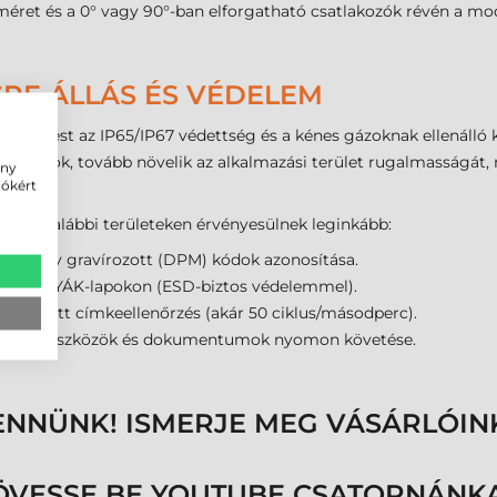
méret és a 0° vagy 90°-ban elforgatható csatlakozók révén a m
RE ÁLLÁS ÉS VÉDELEM
működést az IP65/IP67 védettség és a kénes gázoknak ellenálló k
urkolatok, tovább növelik az alkalmazási terület rugalmasságát, 
ény
iókért
gei az alábbi területeken érvényesülnek leginkább:
tött vagy gravírozott (DPM) kódok azonosítása.
vasása NYÁK-lapokon (ESD-biztos védelemmel).
mtatott címkeellenőrzés (akár 50 ciklus/másodperc).
chnikai eszközök és dokumentumok nyomon követése.
ENNÜNK! ISMERJE MEG VÁSÁRLÓIN
ÖVESSE BE YOUTUBE CSATORNÁNKA