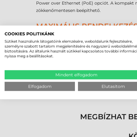
Power over Ethernet (PoE) opciót. A kompakt 
zökkenőmentesen beépíthető.
MAXIMÁLIS RENDELKEZÉS
COOKIES POLITIKÁNK
A szélsőséges ipari körülmények közötti stabil 
Sütiket használunk látogatóink elemzésére, weboldalunk fejlesztésére,
az ESD-biztos vagy Anti-YAG lézer elleni védőb
személyre szabott tartalom megjelenítésére és nagyszerű weboldalélm
biztosítására. Az általunk használt sütikkel kapcsolatos további informác
kezelést.
nyissa meg a beállításokat.
A Datalogic Matrix 220 vonalkódolvasó képessé
Autóipar: Közvetlenül az alkatrészekbe ü
Mindent elfogadom
Elektronikai ipar: Mikroméretű kódok ol
Csomagolástechnika: Nagy sebességű nyo
Elfogadom
Elutasítom
Egészségügy és gyógyszeripar: Orvoste
MEGBÍZHAT B
K