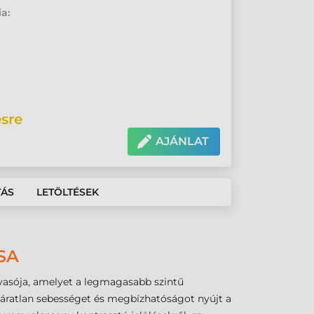
ia:
sre
AJÁNLAT
TÁS
LETÖLTÉSEK
SA
lvasója, amelyet a legmagasabb szintű
páratlan sebességet és megbízhatóságot nyújt a