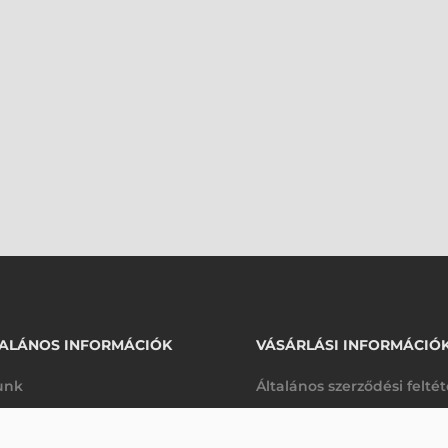
ALÁNOS INFORMÁCIÓK
VÁSÁRLÁSI INFORMÁCIÓ
unk
Általános szerződési felté
rhetőségek
Adatkezelési tájékoztató
LKÓDOLVASÓ