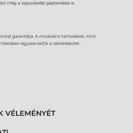
odul még a legszűkebb gépterekbe is
ivitel garantálja. A moduláris tartozékok, mint
miközben egyszerűsítik a raktárkészlet-
K VÉLEMÉNYÉT
T!