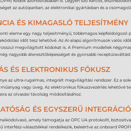
PM) kódok azonosításában is. Legyen szó karcos, elszíneződött 
séget az autóiparban, az elektronikai gyártásban és a csomagol
NCIA ÉS KIMAGASLÓ TELJESÍTMÉNY
onti eleme egy nagy teljesítményű, többmagos képfeldolgozó pl
ekódolási időt tesz lehetővé. Az AI-alapú algoritmusok valós idő
gy rosszul megvilágított kódokat is. A Premium modellek négym
 még nagyobb áteresztőképességet és gyorsabb receptúraváltást 
TÁS ÉS ELEKTRONIKUS FÓKUSZ
ye az ultra-rugalmas, integrált megvilágítási rendszer. Ez a sok
műanyag vagy üveg. Az elektronikus fókuszvezérlés lehetővé teszi 
zásra az olvasási távolság módosításához.
HATÓSÁG ÉS EGYSZERŰ INTEGRÁCIÓ
vonalkódolvasó, amely támogatja az OPC UA protokollt, biztosítv
ű interfész-választékkal rendelkezik, beleértve az onboard PROF