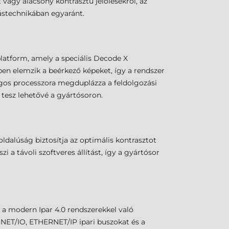
vagy alacsony kontrasztú jelölésekről, az
ástechnikában egyaránt.
atform, amely a speciális Decode X
ben elemzik a beérkező képeket, így a rendszer
agos processzora megduplázza a feldolgozási
tesz lehetővé a gyártósoron.
oldalúság biztosítja az optimális kontrasztot
a távoli szoftveres állítást, így a gyártósor
a a modern Ipar 4.0 rendszerekkel való
INET/IO, ETHERNET/IP ipari buszokat és a