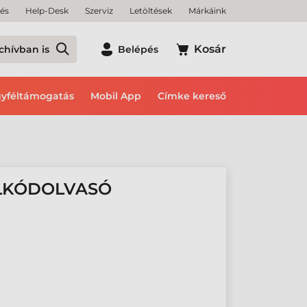
tés
Help-Desk
Szerviz
Letöltések
Márkáink
Kosár
chívban is
Belépés
yféltámogatás
Mobil App
Címke kereső
ALKÓDOLVASÓ