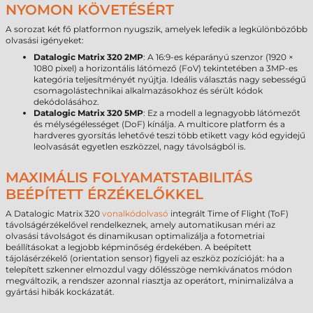
NYOMON KÖVETÉSÉRT
A sorozat két fő platformon nyugszik, amelyek lefedik a legkülönbözőbb
olvasási igényeket:
Datalogic Matrix 320 2MP
: A 16:9-es képarányú szenzor (1920 ×
1080 pixel) a horizontális látómező (FoV) tekintetében a 3MP-es
kategória teljesítményét nyújtja. Ideális választás nagy sebességű
csomagolástechnikai alkalmazásokhoz és sérült kódok
dekódolásához.
Datalogic Matrix 320 5MP
: Ez a modell a legnagyobb látómezőt
és mélységélességet (DoF) kínálja. A multicore platform és a
hardveres gyorsítás lehetővé teszi több etikett vagy kód egyidejű
leolvasását egyetlen eszközzel, nagy távolságból is.
MAXIMÁLIS FOLYAMATSTABILITÁS
BEÉPÍTETT ÉRZÉKELŐKKEL
A Datalogic Matrix 320
vonalkódolvasó
integrált Time of Flight (ToF)
távolságérzékelővel rendelkeznek, amely automatikusan méri az
olvasási távolságot és dinamikusan optimalizálja a fotometriai
beállításokat a legjobb képminőség érdekében. A beépített
tájolásérzékelő (orientation sensor) figyeli az eszköz pozícióját: ha a
telepített szkenner elmozdul vagy dőlésszöge nemkívánatos módon
megváltozik, a rendszer azonnal riasztja az operátort, minimalizálva a
gyártási hibák kockázatát.