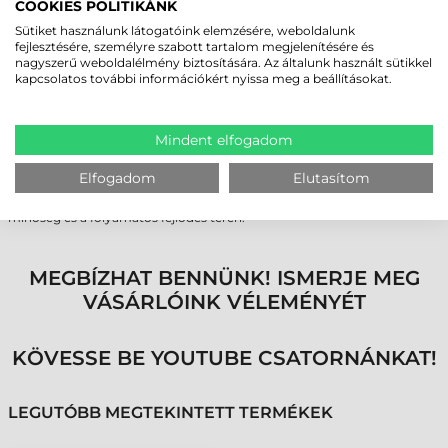
COOKIES POLITIKÁNK
INTERAKTÍV KEZELŐI FELÜLET ÉS
Sütiket használunk látogatóink elemzésére, weboldalunk
fejlesztésére, személyre szabott tartalom megjelenítésére és
ERGONOMIKUS MUNKAKÖRNYEZET
nagyszerű weboldalélmény biztosítására. Az általunk használt sütikkel
kapcsolatos további információkért nyissa meg a beállításokat.
A készülék 360 fokos, többszínű vizuális visszajelző gyűrűvel rendelkezik,
amely az állapotot (konfiguráció, sikeres vagy sikertelen olvasás)
minden irányból jól láthatóvá teszi. A villogásmentes (flicker-free)
megvilágítás védi a munkavállalók szemét, míg a „hands-free”
Mindent elfogadom
üzemmód lehetőséget ad a hagyományos kézi szkennerek kiváltására
az e-kereskedelmi és logisztikai munkaállomásokon.
Elfogadom
Elutasítom
A Datalogic Matrix 320 vonalkódolvasó tökéletes választás mindazon
vállalatok számára, amelyek nem ismernek kompromisszumot a
minőség és a folyamatos fejlődés terén.
MEGBÍZHAT BENNÜNK! ISMERJE MEG
VÁSÁRLÓINK VÉLEMÉNYÉT
KÖVESSE BE YOUTUBE CSATORNÁNKAT!
LEGUTÓBB MEGTEKINTETT TERMÉKEK