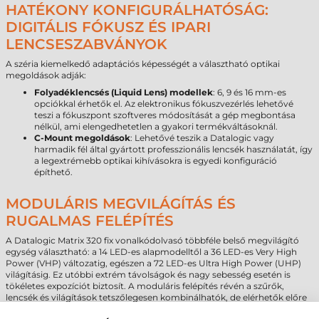
HATÉKONY KONFIGURÁLHATÓSÁG:
DIGITÁLIS FÓKUSZ ÉS IPARI
LENCSESZABVÁNYOK
A széria kiemelkedő adaptációs képességét a választható optikai
megoldások adják:
Folyadéklencsés (Liquid Lens) modellek
: 6, 9 és 16 mm-es
opciókkal érhetők el. Az elektronikus fókuszvezérlés lehetővé
teszi a fókuszpont szoftveres módosítását a gép megbontása
nélkül, ami elengedhetetlen a gyakori termékváltásoknál.
C-Mount megoldások
: Lehetővé teszik a Datalogic vagy
harmadik fél által gyártott professzionális lencsék használatát, így
a legextrémebb optikai kihívásokra is egyedi konfiguráció
építhető.
MODULÁRIS MEGVILÁGÍTÁS ÉS
RUGALMAS FELÉPÍTÉS
A Datalogic Matrix 320 fix vonalkódolvasó többféle belső megvilágító
egység választható: a 14 LED-es alapmodelltől a 36 LED-es Very High
Power (VHP) változatig, egészen a 72 LED-es Ultra High Power (UHP)
világításig. Ez utóbbi extrém távolságok és nagy sebesség esetén is
tökéletes expozíciót biztosít. A moduláris felépítés révén a szűrők,
lencsék és világítások tetszőlegesen kombinálhatók, de elérhetők előre
összeszerelt „Plug and Play” konfigurációk is.