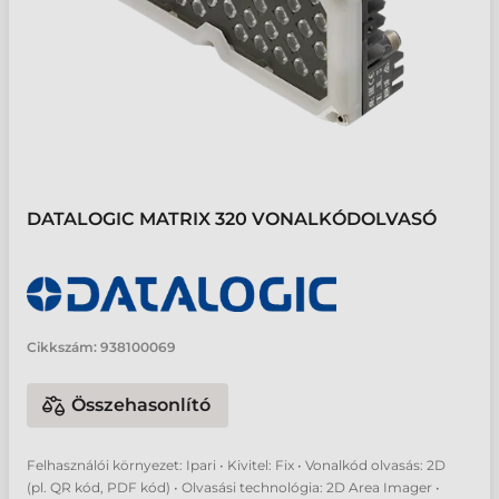
DATALOGIC MATRIX 320 VONALKÓDOLVASÓ
Cikkszám:
938100069
Összehasonlító
Felhasználói környezet: Ipari • Kivitel: Fix • Vonalkód olvasás: 2D
(pl. QR kód, PDF kód) • Olvasási technológia: 2D Area Imager •