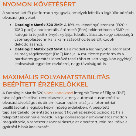
NYOMON KÖVETÉSÉRT
A sorozat két fő platformon nyugszik, amelyek lefedik a legkülönbözőbb
olvasási igényeket:
Datalogic Matrix 320 2MP
: A 16:9-es képarányú szenzor (1920 ×
1080 pixel) a horizontális látómező (FoV) tekintetében a 3MP-es
kategória teljesítményét nyújtja. Ideális választás nagy sebességű
csomagolástechnikai alkalmazásokhoz és sérült kódok
dekódolásához.
Datalogic Matrix 320 5MP
: Ez a modell a legnagyobb látómezőt
és mélységélességet (DoF) kínálja. A multicore platform és a
hardveres gyorsítás lehetővé teszi több etikett vagy kód egyidejű
leolvasását egyetlen eszközzel, nagy távolságból is.
MAXIMÁLIS FOLYAMATSTABILITÁS
BEÉPÍTETT ÉRZÉKELŐKKEL
A Datalogic Matrix 320
vonalkódolvasó
integrált Time of Flight (ToF)
távolságérzékelővel rendelkeznek, amely automatikusan méri az
olvasási távolságot és dinamikusan optimalizálja a fotometriai
beállításokat a legjobb képminőség érdekében. A beépített
tájolásérzékelő (orientation sensor) figyeli az eszköz pozícióját: ha a
telepített szkenner elmozdul vagy dőlésszöge nemkívánatos módon
megváltozik, a rendszer azonnal riasztja az operátort, minimalizálva a
gyártási hibák kockázatát.