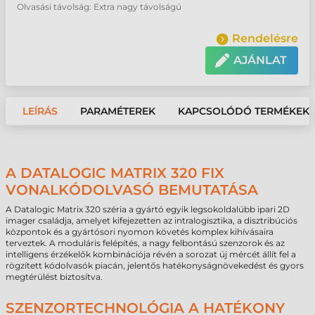
Olvasási távolság: Extra nagy távolságú
Rendelésre
AJÁNLAT
LEÍRÁS
PARAMÉTEREK
KAPCSOLÓDÓ TERMÉKEK
A DATALOGIC MATRIX 320 FIX
VONALKÓDOLVASÓ BEMUTATÁSA
A Datalogic Matrix 320 széria a gyártó egyik legsokoldalúbb ipari 2D
imager családja, amelyet kifejezetten az intralogisztika, a disztribúciós
központok és a gyártósori nyomon követés komplex kihívásaira
terveztek. A moduláris felépítés, a nagy felbontású szenzorok és az
intelligens érzékelők kombinációja révén a sorozat új mércét állít fel a
rögzített kódolvasók piacán, jelentős hatékonyságnövekedést és gyors
megtérülést biztosítva.
SZENZORTECHNOLÓGIA A HATÉKONY