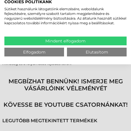
COOKIES POLITIKÁNK
INTERAKTÍV KEZELŐI FELÜLET ÉS
Sütiket használunk látogatóink elemzésére, weboldalunk
fejlesztésére, személyre szabott tartalom megjelenítésére és
ERGONOMIKUS MUNKAKÖRNYEZET
nagyszerű weboldalélmény biztosítására. Az általunk használt sütikkel
kapcsolatos további információkért nyissa meg a beállításokat.
A készülék 360 fokos, többszínű vizuális visszajelző gyűrűvel rendelkezik,
amely az állapotot (konfiguráció, sikeres vagy sikertelen olvasás)
minden irányból jól láthatóvá teszi. A villogásmentes (flicker-free)
megvilágítás védi a munkavállalók szemét, míg a „hands-free”
Mindent elfogadom
üzemmód lehetőséget ad a hagyományos kézi szkennerek kiváltására
az e-kereskedelmi és logisztikai munkaállomásokon.
Elfogadom
Elutasítom
A Datalogic Matrix 320 vonalkódolvasó tökéletes választás mindazon
vállalatok számára, amelyek nem ismernek kompromisszumot a
minőség és a folyamatos fejlődés terén.
MEGBÍZHAT BENNÜNK! ISMERJE MEG
VÁSÁRLÓINK VÉLEMÉNYÉT
KÖVESSE BE YOUTUBE CSATORNÁNKAT!
LEGUTÓBB MEGTEKINTETT TERMÉKEK