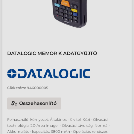
DATALOGIC MEMOR K ADATGYŰJTŐ
Cikkszám:
946000005
Összehasonlító
Felhasználói környezet: Általános • Kivitel: Kézi • Olvasási
technológia: 2D Area Imager • Olvasási távolság: Normál •
Akkumulátor kapacitás: 3800 mAh • Operációs rendszer: