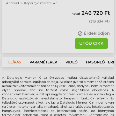
Android 9 • Képernyő mérete: 4 "
246 720 Ft
nettó
(
313 334 Ft
)
Érdeklődjön
UTÓD CIKK
LEÍRÁS
PARAMÉTEREK
VIDEÓ
HASONLÓ TER
A Datalogic Memor K az évtizedes múltra visszatekintő vállalati
adatgyűjtő sorozat legújabb darabja. Az olasz gyártó a Memor X3 erősen
aktualizált változataként tekint az új készülékre, melynek nem is maradt
olyan ismérve, ahol ne történt volna szignifikáns előrelépés. A
modernizált hardver, a hátlapi nagyfelbontású kamera és a kizárólag a
Datalogic eszközöknél megtalálható kényelmi funkciók effektív és
teljeskörű csomagot alkotnak, így a Datalogic Memor K minden olyan
területen hatékonyan alkalmazható, ahol az árukövetés, készletkezelés
hangsúlyos. Beérkeztetések és leltározások során, de könnyebb
termelőipari feladatok, mint a gyártási folyamatok kontrollálása és