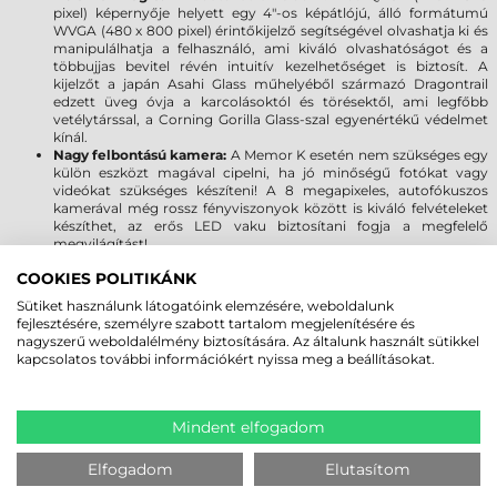
pixel) képernyője helyett egy 4"-os képátlójú, álló formátumú
WVGA (480 x 800 pixel) érintőkijelző segítségével olvashatja ki és
manipulálhatja a felhasználó, ami kiváló olvashatóságot és a
többujjas bevitel révén intuitív kezelhetőséget is biztosít. A
kijelzőt a japán Asahi Glass műhelyéből származó Dragontrail
edzett üveg óvja a karcolásoktól és törésektől, ami legfőbb
vetélytárssal, a Corning Gorilla Glass-szal egyenértékű védelmet
kínál.
Nagy felbontású kamera:
A Memor K esetén nem szükséges egy
külön eszközt magával cipelni, ha jó minőségű fotókat vagy
videókat szükséges készíteni! A 8 megapixeles, autofókuszos
kamerával még rossz fényviszonyok között is kiváló felvételeket
készíthet, az erős LED vaku biztosítani fogja a megfelelő
megvilágítást!
Állandó kapcsolatban:
A Datalogic legfrissebb adatgyűjtőjénél
COOKIES POLITIKÁNK
csak a legmodernebb vezeték nélküli technológiának férnek bele!
A 802.11 a/b/g/n/ac WLAN és a Bluetooth 5.0 szabványok szerint
Sütiket használunk látogatóink elemzésére, weboldalunk
létrehozott kapcsolatokkal mind az adatátviteli sebességben,
fejlesztésére, személyre szabott tartalom megjelenítésére és
mind energiafogyasztásban a lehető legjobbat kapja! A Memor K
nagyszerű weboldalélmény biztosítására. Az általunk használt sütikkel
NFC chippel is rendelkezik, így az érintésmentes technológiákat
kapcsolatos további információkért nyissa meg a beállításokat.
is támogatja, amivel a kompatibilis készülékek is pillanatok alatt
párosíthatóak, valamint RFID szabványokat (ISO14443-4,
ISO15693, Mifare, Felica) is támogat! Vezetékes összeköttetés és
USB Type C kábellel lehetséges.
Mindent elfogadom
Hosszabb üzemidő:
a 3800 mAh kapacitású lítiumion-
akkumulátorral a Datalogic Memor K mobil terminál ideális
Elfogadom
Elutasítom
esetben egy teljes műszakot le tud fedni! Az akku 12 órán
keresztül tudja árammal ellátni az eszközt, de felhasználó által is