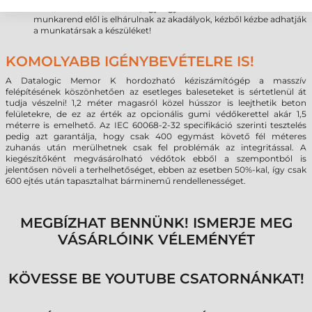
cserélhető az áramforrás, így egy tartalékkal a több műszakos
munkarend elől is elhárulnak az akadályok, kézből kézbe adhatják
a munkatársak a készüléket!
KOMOLYABB IGÉNYBEVÉTELRE IS!
A Datalogic Memor K hordozható kéziszámítógép a masszív
felépítésének köszönhetően az esetleges baleseteket is sértetlenül át
tudja vészelni! 1,2 méter magasról közel hússzor is leejthetik beton
felületekre, de ez az érték az opcionális gumi védőkerettel akár 1,5
méterre is emelhető. Az IEC 60068-2-32 specifikáció szerinti tesztelés
pedig azt garantálja, hogy csak 400 egymást követő fél méteres
zuhanás után merülhetnek csak fel problémák az integritással. A
kiegészítőként megvásárolható védőtok ebből a szempontból is
jelentősen növeli a terhelhetőséget, ebben az esetben 50%-kal, így csak
600 ejtés után tapasztalhat bárminemű rendellenességet.
MEGBÍZHAT BENNÜNK! ISMERJE MEG
VÁSÁRLÓINK VÉLEMÉNYÉT
KÖVESSE BE YOUTUBE CSATORNÁNKAT!