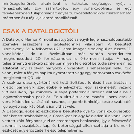
minőségellenőrzés alkalmával is hathatós segítséget nyújt a
felhasználónak. Egy számítógép, egy vonalkódolvasó és egy
fényképezőgép tulajdonságait egyesíti, okostelefonokkal összemérhető
méretben és a rájuk jellemző mobilitással!
CSAK A DATALOGICTÓL!
A Datalogic Memor K mobil adatgyűjtő az egyik legfelhasználóbarátabb
személyi asszisztens a jelöléstechnika világában! A beépített
ultravékony, VGA felbontású 2D area imager elboldogul az összes 1D
vonalkóddal, de a közelmúltban már szintén sztenderként
meghonosodott 2D formátumokat is értelmezni tudja. A nagy
teljesítményű érzékelő szinte bármilyen felületről be tudja szkennelni az
adatokat, így az olyan nagyobb kihívásokat is nehézségek nélkül tud
venni, mint a fényes papírra nyomtatott vagy egy hordozható eszközön
megjelenített QR-kód.
A csak az olasz gyártónál elérhető SoftSpot funkció használatával a
kijelző bármelyik szegletébe elhelyezhető egy szkennelést vezérlő
virtuális ikon, így mindenki a saját preferenciái szerint állíthatja be a
legkomfortosabb pozíciót. Ez a virtuális elem ráadásul nem csak a
vonalkódok leolvasásánál hasznos, a gomb funkciója testre szabható,
így egyéb applikációkat is irányíthat vele.
A Datalogic ebbe az eszközbe is beépítette gyártó vonalkódolvasóiból
már ismert szabadalmát, a GreenSpot is: egy közvetlenül a vonalkódra
vetített zöld fénypont jelzi az eredményes beolvasást, így a felhasználó
azonnali visszajelzést kap, és biztonsággal alkalmazhatja a Memor K
eszközét egy erős zajterhelésű telephelyen is.