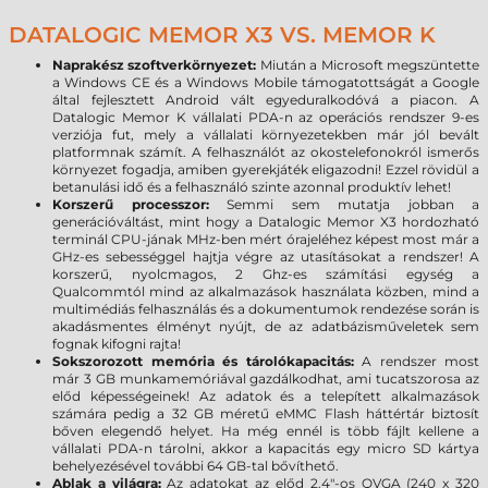
DATALOGIC MEMOR X3 VS. MEMOR K
Naprakész szoftverkörnyezet:
Miután a Microsoft megszüntette
a Windows CE és a Windows Mobile támogatottságát a Google
által fejlesztett Android vált egyeduralkodóvá a piacon. A
Datalogic Memor K vállalati PDA-n az operációs rendszer 9-es
verziója fut, mely a vállalati környezetekben már jól bevált
platformnak számít. A felhasználót az okostelefonokról ismerős
környezet fogadja, amiben gyerekjáték eligazodni! Ezzel rövidül a
betanulási idő és a felhasználó szinte azonnal produktív lehet!
Korszerű processzor:
Semmi sem mutatja jobban a
generációváltást, mint hogy a Datalogic Memor X3 hordozható
terminál CPU-jának MHz-ben mért órajeléhez képest most már a
GHz-es sebességgel hajtja végre az utasításokat a rendszer! A
korszerű, nyolcmagos, 2 Ghz-es számítási egység a
Qualcommtól mind az alkalmazások használata közben, mind a
multimédiás felhasználás és a dokumentumok rendezése során is
akadásmentes élményt nyújt, de az adatbázisműveletek sem
fognak kifogni rajta!
Sokszorozott memória és tárolókapacitás:
A rendszer most
már 3 GB munkamemóriával gazdálkodhat, ami tucatszorosa az
előd képességeinek! Az adatok és a telepített alkalmazások
számára pedig a 32 GB méretű eMMC Flash háttértár biztosít
bőven elegendő helyet. Ha még ennél is több fájlt kellene a
vállalati PDA-n tárolni, akkor a kapacitás egy micro SD kártya
behelyezésével további 64 GB-tal bővíthető.
Ablak a világra:
Az adatokat az előd 2.4"-os QVGA (240 x 320