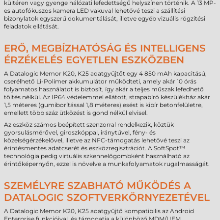
kültéren vagy gyenge hálózati lefedettségű helyszínen történik. A 13 MP-
es autofókuszos kamera LED vakuval lehetővé teszi a szállítási
bizonylatok egyszerű dokumentálását, illetve egyéb vizuális rögzítési
feladatok ellátását.
ERŐ, MEGBÍZHATÓSÁG ÉS INTELLIGENS
ÉRZÉKELÉS EGYETLEN ESZKÖZBEN
A Datalogic Memor K20, K25 adatgyűjtőt egy 4 850 mAh kapacitású,
cserélhető Li-Polimer akkumulátor működteti, amely akár 10 órás
folyamatos használatot is biztosít, így akár a teljes műszak lefedhető
töltés nélkül. Az IP64 védelemmel ellátott, strapabíró készülékház akár
1,5 méteres (gumiborítással 1,8 méteres) esést is kibír betonfelületre,
emellett több száz ütközést is gond nélkül elvisel.
Az eszköz számos beépített szenzorral rendelkezik, köztük
gyorsulásmérővel, giroszkóppal, iránytűvel, fény- és
közelségérzékelővel, illetve az NFC-támogatás lehetővé teszi az
érintésmentes adatcserét és eszközregisztrációt. A SoftSpot™
technológia pedig virtuális szkennelőgombként használható az
érintőképernyőn, ezzel is növelve a munkafolyamatok rugalmasságát.
SZEMÉLYRE SZABHATÓ MŰKÖDÉS A
DATALOGIC SZOFTVERKÖRNYEZETÉVEL
A Datalogic Memor K20, K25 adatgyűjtő kompatibilis az Android
Enterprise funkcióival, és támogatja a különböző MDM/UEM