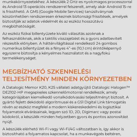
munkakörnyezetekhez. A készülék 2 GHz-es nyolcmagos processzorral
és Android 13 operációs rendszerrel felszerelt, amely akár Android 15-re
is frissíthető. A GMS (Google Mobile Services) tanúsítványnak
köszönhetően rendszeresen érkeznek biztonsági frissítések, amelyek
biztosítják az adatok védelmét és az eszköz hosszútávú
megbízhatóságát.
Az eszköz fizikai billentyűzete kiváló választás azoknak a
felhasználóknak, akik a taktilis visszajelzést és a gyors adatbevitelt
részesítik előnyben. A háttérvilágítással rendelkező 24 gombos
numerikus billentyűzet és a fényes 4”-es (10,1 cm) érintőképernyő
egyszerre biztosítja a kényelmes használatot és a nagyfokú
termelékenységet.
MEGBÍZHATÓ SZKENNELÉSI
TELJESÍTMÉNY MINDEN KÖRNYEZETBEN
A Datalogic Memor K20, K25 vállalati adatgyűjtő Datalogic Halogen™
DE2102-HP megapixeles szkennelőmotorral rendelkezik, amely
kategóriájában kiemelkedő vonalkódolvasási teljesítményt biztosít. A
gyártó fejlett dekódoló algoritmusai és a GS1 Digital Link támogatás
révén az eszköz megfelel a modern kiskereskedelmi és logisztikai
folyamatok elvárásainak, legyen szó 1D, 2D, Digimarc vagy postai
kódokról, a készülék minden helyzetben gyors és pontos azonosítást
nyújt.
A készülék elérhető Wi-Fi vagy Wi-Fi/4G változatban is, így akkor is
biztosítható a folyamatos kapcsolat, ha a munkavégzés beltéren,