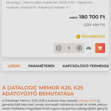
távolságú • Akkumulátor kapacitás: 5000 mAh • Operációs
rendszer: Android 13 • Képernyő mérete: 4 "
180 700 Ft
nettó
(
229 489 Ft
)
Rendelésre
db
LEÍRÁS
PARAMÉTEREK
KAPCSOLÓDÓ TERMÉKEK
A DATALOGIC MEMOR K20, K25
ADATGYŰJTŐ BEMUTATÁSA
A Datalogic Memor K20, K25 a kulcsos (key-based)
adatgyűjtők
új
generációját képviseli, amely kompakt mérete és kiváló ár-érték aránya
révén tökéletes megoldást kínál a gyors és pontos adatgyűjtést igénylő