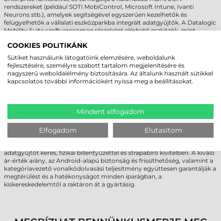
rendszereket (például SOTI MobiControl, Microsoft Intune, Ivanti
Neurons stb.), amelyek segítségével egyszerűen kezelhetők és
felügyelhetők a vállalati eszközparkba integrált adatgyűjtők. A Datalogic
Mobility Suite szoftvercsomag részeként elérhető eszközök, mint
például a Scan2Deploy (gyors eszközbeállítás és tömeges konfigurálás),
COOKIES POLITIKÁNK
az Enterprise Browser (biztonságos, szabályozott webes
alkalmazásfuttatás), vagy a SoftSpot™ (programozható érintésalapú
Sütiket használunk látogatóink elemzésére, weboldalunk
szkennelőgomb) lehetővé teszik a hatékony eszközbevezetést, a
fejlesztésére, személyre szabott tartalom megjelenítésére és
testreszabott felhasználói élményt és a hosszú távú fenntartható
nagyszerű weboldalélmény biztosítására. Az általunk használt sütikkel
üzemeltetést.
kapcsolatos további információkért nyissa meg a beállításokat.
DATALOGIC MEMOR K20, K25
ADATGYŰJTŐ - JÖVŐBIZTOS MEGOLDÁS
Mindent elfogadom
VÁLLALATI KÖRNYEZETHEZ
Elfogadom
Elutasítom
A Datalogic Memor K20, K25 vállalati adatgyűjtő ideális választás
minden olyan szervezet számára, amely kompakt, mégis erőteljes
adatgyűjtőt keres, fizikai billentyűzettel és strapabíró kivitelben. A kiváló
ár-érték arány, az Android-alapú biztonság és frissíthetőség, valamint a
kategóriavezető vonalkódolvasási teljesítmény együttesen garantálják a
megtérülést és a hatékonyságot minden iparágban, a
kiskereskedelemtől a raktáron át a gyártásig.