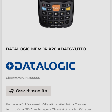
DATALOGIC MEMOR K20 ADATGYŰJTŐ
Cikkszám:
946200006
Összehasonlító
Felhasználói környezet: Vállalati • Kivitel: Kézi • Olvasási
technológia: 2D Area Imager • Olvasási távolság: Közepes