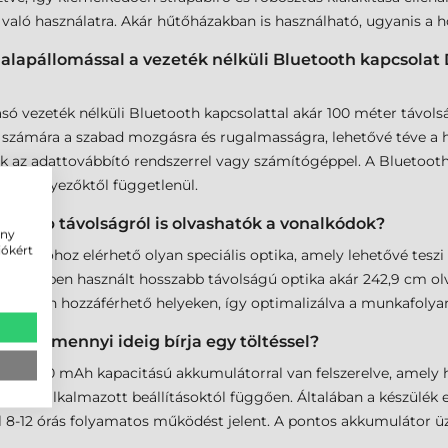
n való használatra. Akár hűtőházakban is használható, ugyanis a h
 alapállomással a vezeték nélküli Bluetooth kapcsol
vezeték nélküli Bluetooth kapcsolattal akár 100 méter távolsá
k számára a szabad mozgásra és rugalmasságra, lehetővé téve a 
 az adattovábbító rendszerrel vagy számítógéppel. A Bluetooth 
eti tényezőktől függetlenül.
nagyobb távolságról is olvashatók a vonalkódok?
ény
iókért
lvasóhoz elérhető olyan speciális optika, amely lehetővé teszi
leiben használt hosszabb távolságú optika akár 242,9 cm olvasá
 nehezen hozzáférhető helyeken, így optimalizálva a munkafoly
a és mennyi ideig bírja egy töltéssel?
 3350 mAh kapacitású akkumulátorral van felszerelve, amely ho
l és az alkalmazott beállításoktól függően. Általában a készülék
l 8-12 órás folyamatos működést jelent. A pontos akkumulátor 