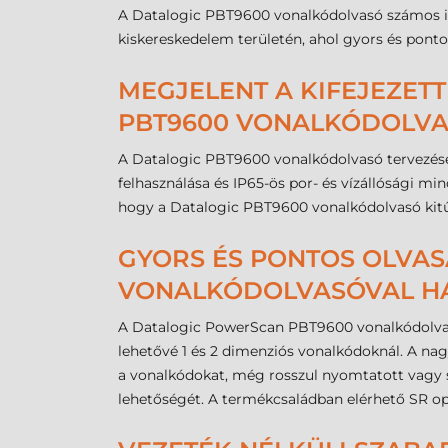
A Datalogic PBT9600 vonalkódolvasó számos ipará
kiskereskedelem területén, ahol gyors és pon
MEGJELENT A KIFEJEZET
PBT9600 VONALKÓDOLVA
A Datalogic PBT9600 vonalkódolvasó tervezése s
felhasználása és IP65-ös por- és vízállósági mi
hogy a Datalogic PBT9600 vonalkódolvasó kitűn
GYORS ÉS PONTOS OLVAS
VONALKÓDOLVASÓVAL H
A Datalogic PowerScan PBT9600 vonalkódolvasó 
lehetővé 1 és 2 dimenziós vonalkódoknál. A na
a vonalkódokat, még rosszul nyomtatott vagy s
lehetőségét. A termékcsaládban elérhető SR op