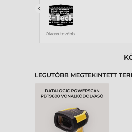
Rendben volt a rendelésem
Olvass tovább
K
LEGUTÓBB MEGTEKINTETT TE
DATALOGIC POWERSCAN
PBT9600 VONALKÓDOLVASÓ