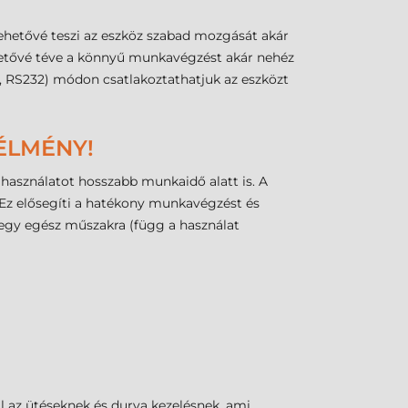
ehetővé teszi az eszköz szabad mozgását akár
ehetővé téve a könnyű munkavégzést akár nehéz
, RS232) módon csatlakoztathatjuk az eszközt
ÉLMÉNY!
használatot hosszabb munkaidő alatt is. A
t. Ez elősegíti a hatékony munkavégzést és
 egy egész műszakra (függ a használat
áll az ütéseknek és durva kezelésnek, ami