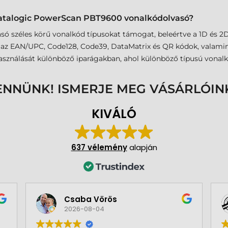
Datalogic PowerScan PBT9600 vonalkódolvasó?
széles körű vonalkód típusokat támogat, beleértve a 1D és 2D 
 az EAN/UPC, Code128, Code39, DataMatrix és QR kódok, valamin
sználását különböző iparágakban, ahol különböző típusú vonalkó
ENNÜNK! ISMERJE MEG VÁSÁRLÓIN
KIVÁLÓ
637 vélemény
alapján
Csaba Vörös
2026-08-04