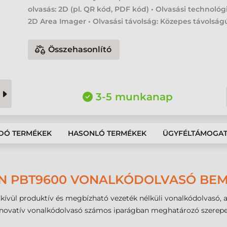
olvasás: 2D (pl. QR kód, PDF kód) • Olvasási technológ
2D Area Imager • Olvasási távolság: Közepes távolság
Összehasonlító
3-5 munkanap
DÓ TERMÉKEK
HASONLÓ TERMÉKEK
ÜGYFÉLTÁMOGA
N PBT9600 VONALKÓDOLVASÓ BE
vül produktív és megbízható vezeték nélküli vonalkódolvasó, a
nnovatív vonalkódolvasó számos iparágban meghatározó szerepet 