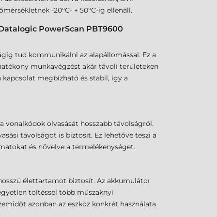
őmérsékletnek -20°C- + 50°C-ig ellenáll.
at Datalogic PowerScan PBT9600
gig tud kommunikálni az alapállomással. Ez a
hatékony munkavégzést akár távoli területeken
kapcsolat megbízható és stabil, így a
 a vonalkódok olvasását hosszabb távolságról.
si távolságot is biztosít. Ez lehetővé teszi a
amatokat és növelve a termelékenységet.
sszú élettartamot biztosít. Az akkumulátor
 egyetlen töltéssel több műszaknyi
üzemidőt azonban az eszköz konkrét használata