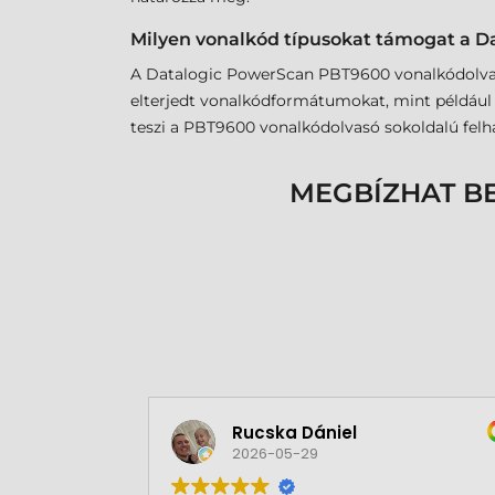
Milyen vonalkód típusokat támogat a 
A Datalogic PowerScan PBT9600 vonalkódolvasó 
elterjedt vonalkódformátumokat, mint például
teszi a PBT9600 vonalkódolvasó sokoldalú felha
MEGBÍZHAT B
Rucska Dániel
2026-05-29