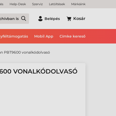
tés
Help-Desk
Szerviz
Letöltések
Márkáink
Kosár
chívban is
Belépés
yféltámogatás
Mobil App
Címke kereső
an PBT9600 vonalkódolvasó
9600 VONALKÓDOLVASÓ