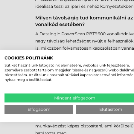
ideálissá teszi az ipari és nehéz környezetekbe
Milyen távolságig tud kommunikálni az
vonalkód esetében?
A Datalogic PowerScan PBT9600 vonalkódolvasó 
nagy távolság lehetőséget nyújt a felhasználó
is, miközben folyamatosan kapcsolatban vannak
vonalkódolvasó zavartalanul működik a környez
COOKIES POLITIKÁNK
Sütiket használunk látogatóink elemzésére, weboldalunk fejlesztésére,
Van-e olyan speciális optika, amellyel 
személyre szabott tartalom megjelenítésére és nagyszerű weboldalélm
biztosítására. Az általunk használt sütikkel kapcsolatos további informác
Igen, a Datalogic PowerScan PBT9600 vonalkódo
nyissa meg a beállításokat.
A PBT9600 termékcsalád HD (High-Density) model
vonalkódok hatékony és pontos olvasását akár
Mindent elfogadom
Milyen hosszú az akkumulátor élettartam
Elfogadom
Elutasítom
A Datalogic PowerScan PBT9600 vonalkódolvasó
élettartama változhat a használat intenzitásátó
munkavégzést képes biztosítani, ami körülbelü
határozza meg.