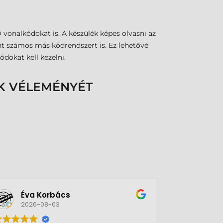
vonalkódokat is. A készülék képes olvasni az
t számos más kódrendszert is. Ez lehetővé
dokat kell kezelni.
K VÉLEMÉNYÉT
Éva Korbács
A bol
2026-08-03
2026-