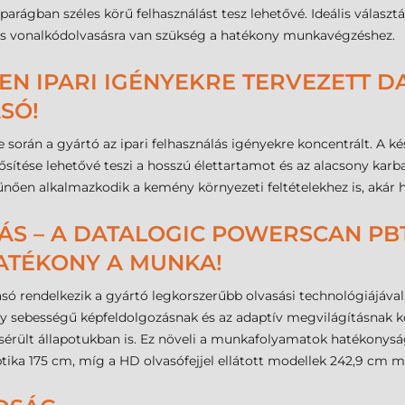
gban széles körű felhasználást tesz lehetővé. Ideális választás a
tos vonalkódolvasásra van szükség a hatékony munkavégzéshez.
TEN IPARI IGÉNYEKRE TERVEZETT 
SÓ!
orán a gyártó az ipari felhasználás igényekre koncentrált. A kés
nősítése lehetővé teszi a hosszú élettartamot és az alacsony karba
ően alkalmazkodik a kemény környezeti feltételekhez is, akár 
ÁS – A DATALOGIC POWERSCAN PB
ATÉKONY A MUNKA!
rendelkezik a gyártó legkorszerűbb olvasási technológiájával,
gy sebességű képfeldolgozásnak és az adaptív megvilágításnak 
érült állapotukban is. Ez növeli a munkafolyamatok hatékonyságá
tika 175 cm, míg a HD olvasófejjel ellátott modellek 242,9 cm 