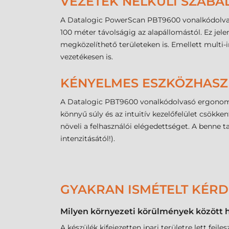
VEZETÉK NÉLKÜLI SZAB
A Datalogic PowerScan PBT9600 vonalkódolvasó 
100 méter távolságig az alapállomástól. Ez je
megközelíthető területeken is. Emellett multi
vezetékesen is.
KÉNYELMES ESZKÖZHASZN
A Datalogic PBT9600 vonalkódolvasó ergonomiku
könnyű súly és az intuitív kezelőfelület csökken
növeli a felhasználói elégedettséget. A benne
intenzitásától!).
GYAKRAN ISMÉTELT KÉR
Milyen környezeti körülmények között 
A készülék kifejezetten ipari területre lett fej