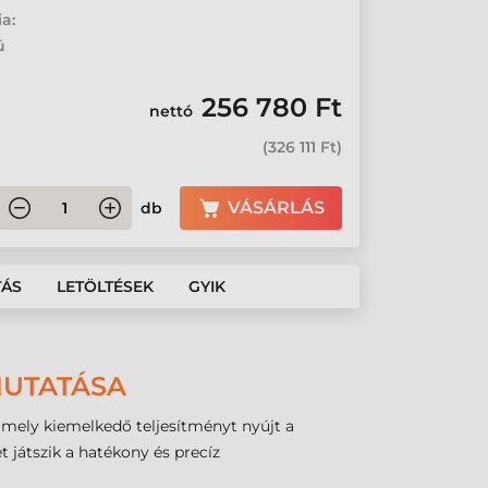
ia:
ú
256 780 Ft
nettó
(
326 111 Ft
)
VÁSÁRLÁS
db
TÁS
LETÖLTÉSEK
GYIK
MUTATÁSA
mely kiemelkedő teljesítményt nyújt a
játszik a hatékony és precíz