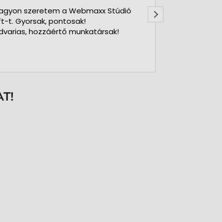
agyon szeretem a Webmaxx Stúdió
Gyors precíz
ft-t. Gyorsak, pontosak!
dvarias, hozzáértő munkatársak!
T!