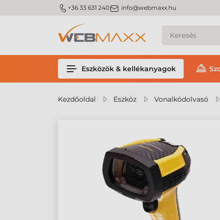
m_phone
m_email
+36 33 631 240
info@webmaxx.hu
Eszközök & kellékanyagok
Sz
Kezdőoldal
Eszköz
Vonalkódolvasó