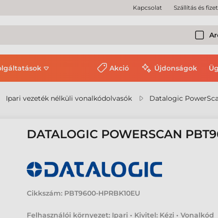
Kapcsolat
Szállítás és fize
Ar
olgáltatások
Akció
Újdonságok
Üg
Ipari vezeték nélküli vonalkódolvasók
Datalogic PowerSc
DATALOGIC POWERSCAN PBT
Cikkszám:
PBT9600-HPRBK10EU
Felhasználói környezet: Ipari • Kivitel: Kézi • Vonalkód