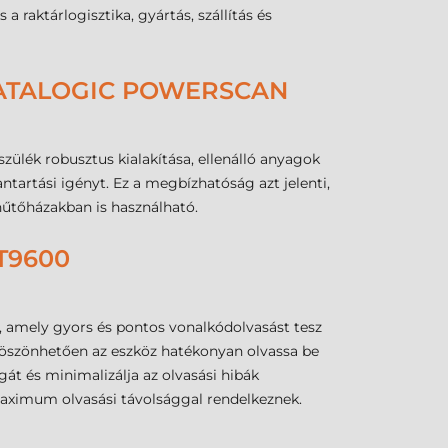
 raktárlogisztika, gyártás, szállítás és
DATALOGIC POWERSCAN
zülék robusztus kialakítása, ellenálló anyagok
ntartási igényt. Ez a megbízhatóság azt jelenti,
hűtőházakban is használható.
T9600
 amely gyors és pontos vonalkódolvasást tesz
köszönhetően az eszköz hatékonyan olvassa be
t és minimalizálja az olvasási hibák
maximum olvasási távolsággal rendelkeznek.