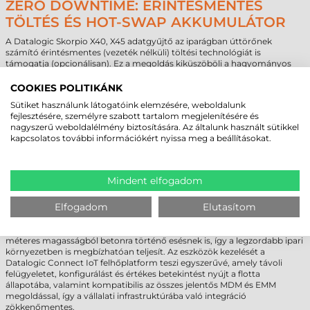
ZERO DOWNTIME: ÉRINTÉSMENTES
TÖLTÉS ÉS HOT-SWAP AKKUMULÁTOR
A Datalogic Skorpio X40, X45 adatgyűjtő az iparágban úttörőnek
számító érintésmentes (vezeték nélküli) töltési technológiát is
támogatja (opcionálisan). Ez a megoldás kiküszöböli a hagyományos
töltőérintkezők kopását, szennyeződését és az ebből adódó
meghibásodásokat, jelentősen növelve az eszköz élettartamát. A 7000
COOKIES POLITIKÁNK
mAh kapacitású akkumulátor a Hot-Swap funkciónak köszönhetően a
Sütiket használunk látogatóink elemzésére, weboldalunk
készülék kikapcsolása vagy az adatok elvesztése nélkül cserélhető, így a
fejlesztésére, személyre szabott tartalom megjelenítésére és
terminál a nap 24 órájában folyamatosan üzemben tartható.
nagyszerű weboldalélmény biztosítására. Az általunk használt sütikkel
kapcsolatos további információkért nyissa meg a beállításokat.
DATALOGIC SKORPIO X40, X45
ADATGYŰJTŐ - KATONAI SZINTŰ
TARTÓSSÁG ÉS FELHŐALAPÚ
Mindent elfogadom
MENEDZSMENT
Elfogadom
Elutasítom
A készülékház IP65 és IP67 minősítéssel rendelkezik, ami teljes védelmet
nyújt a por és a víz behatolása ellen. A készülék ellenáll az akár 2,4
méteres magasságból betonra történő esésnek is, így a legzordabb ipari
környezetben is megbízhatóan teljesít. Az eszközök kezelését a
Datalogic Connect IoT felhőplatform teszi egyszerűvé, amely távoli
felügyeletet, konfigurálást és értékes betekintést nyújt a flotta
állapotába, valamint kompatibilis az összes jelentős MDM és EMM
megoldással, így a vállalati infrastruktúrába való integráció
zökkenőmentes.