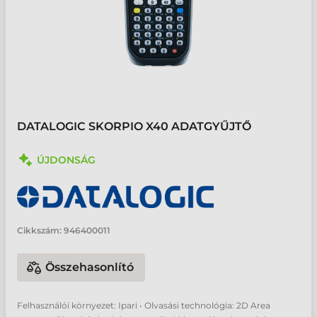
DATALOGIC SKORPIO X40 ADATGYŰJTŐ
ÚJDONSÁG
Cikkszám:
946400011
Összehasonlító
Felhasználói környezet: Ipari • Olvasási technológia: 2D Area