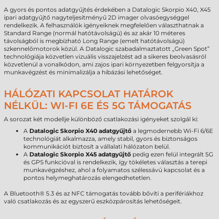
A gyors és pontos adatgyűjtés érdekében a Datalogic Skorpio X40, X45
ipari adatgyűjtő nagyteljesítményű 2D imager olvasóegységgel
rendelkezik. A felhasználók igényeiknek megfelelően választhatnak a
Standard Range (normál hatótávolságú) és az akár 10 méteres
távolságból is megbízható Long Range (emelt hatótávolságú)
szkennelőmotorok közül. A Datalogic szabadalmaztatott „Green Spot”
technológiája közvetlen vizuális visszajelzést ad a sikeres beolvasásról
közvetlenül a vonalkódon, ami zajos ipari környezetben felgyorsítja a
munkavégzést és minimalizálja a hibázási lehetőséget.
HÁLÓZATI KAPCSOLAT HATÁROK
NÉLKÜL: WI-FI 6E ÉS 5G TÁMOGATÁS
A sorozat két modellje különböző csatlakozási igényeket szolgál ki:
A
Datalogic Skorpio X40 adatgyűjtő
a legmodernebb Wi-Fi 6/6E
technológiát alkalmazza, amely stabil, gyors és biztonságos
kommunikációt biztosít a vállalati hálózaton belül.
A
Datalogic Skorpio X45 adatgyűjtő
pedig ezen felül integrált 5G
és GPS funkcióval is rendelkezik, így tökéletes választás a terepi
munkavégzéshez, ahol a folyamatos szélessávú kapcsolat és a
pontos helymeghatározás elengedhetetlen.
A Bluetooth® 5.3 és az NFC támogatás tovább bővíti a perifériákhoz
való csatlakozás és az egyszerű eszközpárosítás lehetőségeit.