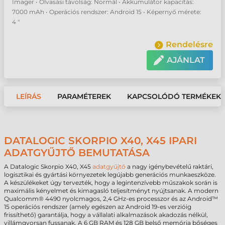
Imager • Olvasási távolság: Normál • Akkumulátor kapacitás:
7000 mAh • Operációs rendszer: Android 15 • Képernyő mérete:
4 "
Rendelésre
AJÁNLAT
LEÍRÁS
PARAMÉTEREK
KAPCSOLÓDÓ TERMÉKEK
DATALOGIC SKORPIO X40, X45 IPARI
ADATGYŰJTŐ BEMUTATÁSA
A Datalogic Skorpio X40, X45
adatgyűjtő
a nagy igénybevételű raktári,
logisztikai és gyártási környezetek legújabb generációs munkaeszköze.
A készülékeket úgy tervezték, hogy a legintenzívebb műszakok során is
maximális kényelmet és kimagasló teljesítményt nyújtsanak. A modern
Qualcomm® 4490 nyolcmagos, 2,4 GHz-es processzor és az Android™
15 operációs rendszer (amely egészen az Android 19-es verzióig
frissíthető) garantálja, hogy a vállalati alkalmazások akadozás nélkül,
villámgyorsan fussanak. A 6 GB RAM és 128 GB belső memória bőséges