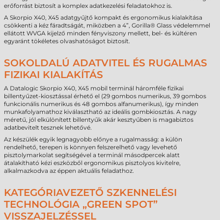
erőforrást biztosít a komplex adatkezelési feladatokhoz is.
A Skorpio X40, X45 adatgyűjtő kompakt és ergonomikus kialakítása
csökkenti a kéz fáradtságát, miközben a 4”, Gorilla® Glass védelemmel
ellátott WVGA kijelző minden fényviszony mellett, bel- és kültéren
egyaránt tökéletes olvashatóságot biztosít.
SOKOLDALÚ ADATVITEL ÉS RUGALMAS
FIZIKAI KIALAKÍTÁS
A Datalogic Skorpio X40, X45 mobil terminál háromféle fizikai
billentyűzet-kiosztással érhető el (29 gombos numerikus, 39 gombos
funkcionális numerikus és 48 gombos alfanumerikus), így minden
munkafolyamathoz kiválasztható az ideális gombkiosztás. A nagy
méretű, jól elkülönített billentyűk akár kesztyűben is magabiztos
adatbevitelt tesznek lehetővé.
Az készülék egyik legnagyobb előnye a rugalmasság: a külön
rendelhető, terepen is könnyen felszerelhető vagy levehető
pisztolymarkolat segítségével a terminál másodpercek alatt
átalakítható kézi eszközből ergonomikus pisztolyos kivitelre,
alkalmazkodva az éppen aktuális feladathoz.
KATEGÓRIAVEZETŐ SZKENNELÉSI
TECHNOLÓGIA „GREEN SPOT”
VISSZAJELZÉSSEL