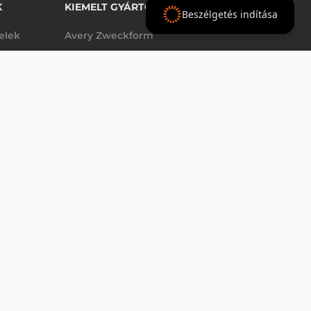
K
KIEMELT GYÁRTÓINK
Beszélgetés indítása
telek
Avery Zweckform
Datalogic
- Ft
nettó
elek
Epson
(
-
)
Godex
Tezeko
g
TSC
Zebra