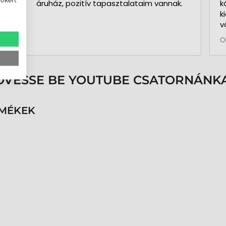
áruház, pozitív tapasztalataim vannak.
k
k
v
b
O
a
k
p
s
ÖVESSE BE YOUTUBE CSATORNÁNKA
é
h
n
RMÉKEK
v
k
k
p
K