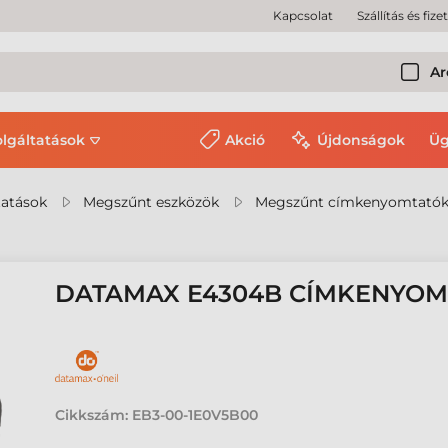
Kapcsolat
Szállítás és fize
Ar
olgáltatások
Akció
Újdonságok
Üg
tatások
Megszűnt eszközök
Megszűnt címkenyomtató
DATAMAX E4304B CÍMKENYOM
Cikkszám:
EB3-00-1E0V5B00