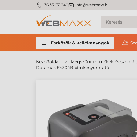
m_phone
m_email
+36 33 631 240
info@webmaxx.hu
Eszközök & kellékanyagok
Sz
Kezdőoldal
Megszűnt termékek és szolgál
Datamax E4304B címkenyomtató