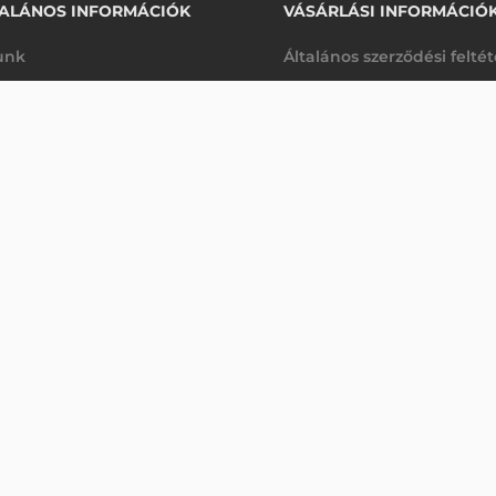
ALÁNOS INFORMÁCIÓK
VÁSÁRLÁSI INFORMÁCIÓ
unk
Általános szerződési felté
rhetőségek
Adatkezelési tájékoztató
TATÓ
arancia
Szállítási és fizetési feltét
Érdeklődjön
K
Jogi nyilatkozat
káink
Elállás a szerződéstől
k végleges törlése
Utalásos fizetési lehetősé
p-Desk
Legyen viszonteladónk