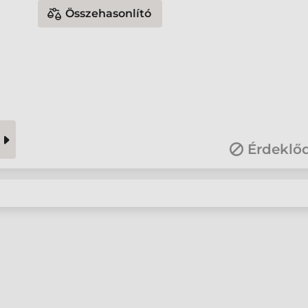
Összehasonlító
Érdeklő