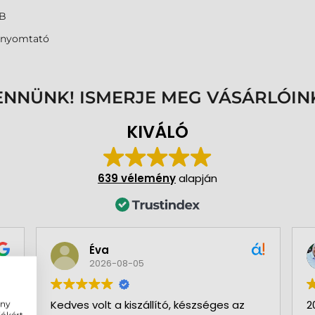
B
nyomtató
ENNÜNK! ISMERJE MEG VÁSÁRLÓIN
KIVÁLÓ
639 vélemény
alapján
Éva
2026-08-05
Kedves volt a kiszállító, készséges az
2
ény
iókért