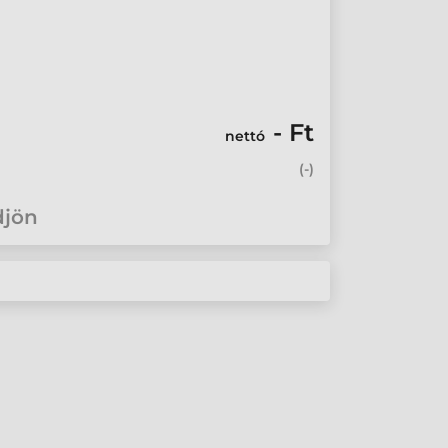
- Ft
nettó
(
-
)
djön