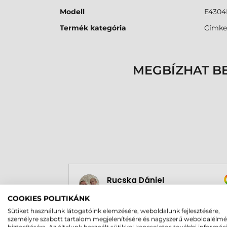
Modell
E4304
Termék kategória
Címke
MEGBÍZHAT B
Rucska Dániel
2026-05-29
COOKIES POLITIKÁNK
Sütiket használunk látogatóink elemzésére, weboldalunk fejlesztésére,
személyre szabott tartalom megjelenítésére és nagyszerű weboldalélm
biztosítására. Az általunk használt sütikkel kapcsolatos további informác