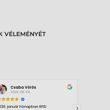
K VÉLEMÉNYÉT
Csaba Vörös
Éva 
2026-08-04
2026-
026. január hónapban RFID
Nagyon szer