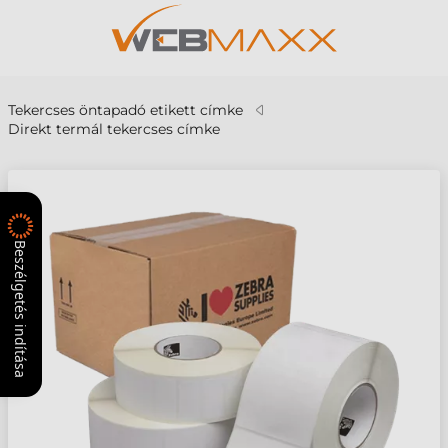
Tekercses öntapadó etikett címke
Direkt termál tekercses címke
Beszélgetés indítása