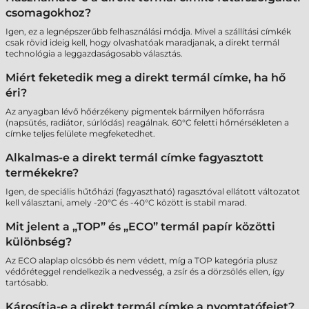
csomagokhoz?
Igen, ez a legnépszerűbb felhasználási módja. Mivel a szállítási címkék
csak rövid ideig kell, hogy olvashatóak maradjanak, a direkt termál
technológia a leggazdaságosabb választás.
Miért feketedik meg a direkt termál címke, ha hő
éri?
Az anyagban lévő hőérzékeny pigmentek bármilyen hőforrásra
(napsütés, radiátor, súrlódás) reagálnak. 60°C feletti hőmérsékleten a
címke teljes felülete megfeketedhet.
Alkalmas-e a direkt termál címke fagyasztott
termékekre?
Igen, de speciális hűtőházi (fagyasztható) ragasztóval ellátott változatot
kell választani, amely -20°C és -40°C között is stabil marad.
Mit jelent a „TOP” és „ECO” termál papír közötti
különbség?
Az ECO alaplap olcsóbb és nem védett, míg a TOP kategória plusz
védőréteggel rendelkezik a nedvesség, a zsír és a dörzsölés ellen, így
tartósabb.
Károsítja-e a direkt termál címke a nyomtatófejet?