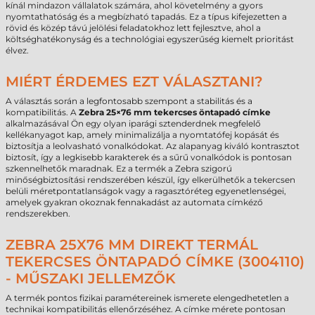
kínál mindazon vállalatok számára, ahol követelmény a gyors
nyomtathatóság és a megbízható tapadás. Ez a típus kifejezetten a
rövid és közép távú jelölési feladatokhoz lett fejlesztve, ahol a
költséghatékonyság és a technológiai egyszerűség kiemelt prioritást
élvez.
MIÉRT ÉRDEMES EZT VÁLASZTANI?
A választás során a legfontosabb szempont a stabilitás és a
kompatibilitás. A
Zebra 25×76 mm tekercses öntapadó címke
alkalmazásával Ön egy olyan iparági sztenderdnek megfelelő
kellékanyagot kap, amely minimalizálja a nyomtatófej kopását és
biztosítja a leolvasható vonalkódokat. Az alapanyag kiváló kontrasztot
biztosít, így a legkisebb karakterek és a sűrű vonalkódok is pontosan
szkennelhetők maradnak. Ez a termék a Zebra szigorú
minőségbiztosítási rendszerében készül, így elkerülhetők a tekercsen
belüli méretpontatlanságok vagy a ragasztóréteg egyenetlenségei,
amelyek gyakran okoznak fennakadást az automata címkéző
rendszerekben.
ZEBRA 25X76 MM DIREKT TERMÁL
TEKERCSES ÖNTAPADÓ CÍMKE (3004110)
- MŰSZAKI JELLEMZŐK
A termék pontos fizikai paramétereinek ismerete elengedhetetlen a
technikai kompatibilitás ellenőrzéséhez. A címke mérete pontosan