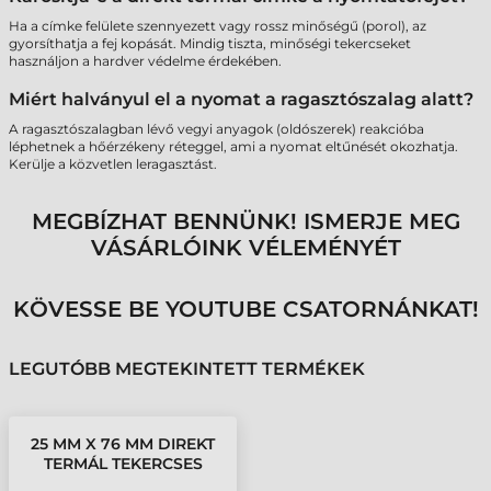
Ha a címke felülete szennyezett vagy rossz minőségű (porol), az
gyorsíthatja a fej kopását. Mindig tiszta, minőségi tekercseket
használjon a hardver védelme érdekében.
Miért halványul el a nyomat a ragasztószalag alatt?
A ragasztószalagban lévő vegyi anyagok (oldószerek) reakcióba
léphetnek a hőérzékeny réteggel, ami a nyomat eltűnését okozhatja.
Kerülje a közvetlen leragasztást.
MEGBÍZHAT BENNÜNK! ISMERJE MEG
VÁSÁRLÓINK VÉLEMÉNYÉT
KÖVESSE BE YOUTUBE CSATORNÁNKAT!
LEGUTÓBB MEGTEKINTETT TERMÉKEK
25 MM X 76 MM DIREKT
TERMÁL TEKERCSES
ETIKETT CÍMKE FEHÉR (