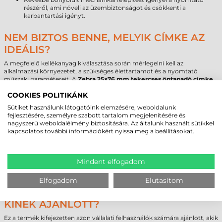
részéről, ami növeli az üzembiztonságot és csökkenti a
karbantartási igényt.
NEM BIZTOS BENNE, MELYIK CÍMKE AZ
IDEÁLIS?
A megfelelő kellékanyag kiválasztása során mérlegelni kell az
alkalmazási környezetet, a szükséges élettartamot és a nyomtató
műszaki paramétereit. A
Zebra 25×76 mm tekercses öntapadó címke
ideális választás, ha a cél a gyors, költséghatékony és beltéri azonosítás,
COOKIES POLITIKÁNK
de speciális környezeti terhelés esetén más technológia lehet
célravezető. A kompatibilitási kérdések elkerülése érdekében mindig
Sütiket használunk látogatóink elemzésére, weboldalunk
ellenőrizze a nyomtatója maximális tekercskapacitását és
fejlesztésére, személyre szabott tartalom megjelenítésére és
magátmérőjét.
nagyszerű weboldalélmény biztosítására. Az általunk használt sütikkel
Szakértő csapatunk készséggel segíti Önt a döntésben, hogy a
kapcsolatos további információkért nyissa meg a beállításokat.
technológiai követelmények és az üzleti célok összhangba kerüljenek.
Egyedi igények, speciális környezeti elvárások vagy nagy volumenű
felhasználás esetén kérjen személyre szabott ajánlatot kollégáinktól.
Mindent elfogadom
B2B partnerként segítünk optimalizálni a jelölési költségeit a
legmegfelelőbb alapanyagok kiválasztásával.
Elfogadom
Elutasítom
ZEBRA TEKERCSES ÖNTAPADÓ CÍMKE -
KINEK AJÁNLOTT?
Ez a termék kifejezetten azon vállalati felhasználók számára ajánlott, akik