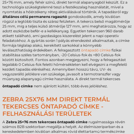
25×76 mm, amely fehér színű, direkt termál alapanyagból készült. Ez a
technológia szükségtelenné teszi a festékszalag használatát, mivel a
nyomtatás a hőérzékeny réteg aktiválásával történik. A tapadásról egy
általános célú permanens ragasztó
gondoskodik, amely kiválóan
rögzül a legtöbb tiszta és száraz felületen. A tekercs belső magátmérője
25 mm, míg a teljes külső átmérője 127 mm, ami meghatározza, hogy az
adott eszközbe befér-e a kellékanyag. Egyetlen tekercsen 960 darab
etikett található, ami gazdaságos kiszerelést jelent a napi operatív
feladatokhoz. A gyártás során 1 pályás elrendezést alkalmaztak, a címke
formája téglalap alakú, kerekített sarkokkal a könnyebb
leválaszthatóság érdekében. A felragasztott
öntapadó címke
fizikai
stabilitása széles tartományban, -20 Celsius-fok és +80 Celsius-fok
között biztosított. Fontos azonban megjegyezni, hogy a felragasztást
legalább 0 Celsius-fok feletti hőmérsékleten kell elvégezni a megfelelő
kezdeti tapadás eléréséhez. Amennyiben hosszú távú, UV- és
vegyszerálló jelölésre van szüksége, javasolt a termotranszfer vagy
műanyag alapanyagú címke használata. A direkt termál tekercses
öntapadó címke
nem ajánlott kültéri, több éves jelöléshez.
ZEBRA 25X76 MM DIREKT TERMÁL
TEKERCSES ÖNTAPADÓ CÍMKE -
FELHASZNÁLÁSI TERÜLETEK
A
Zebra 25×76 mm tekercses öntapadó címke
rugalmassága révén
számos B2B szektorban megállja a helyét. Az élelmiszeriparban és a
kereskedelemben kiválóan alkalmas rövid élettartamú termékcímke