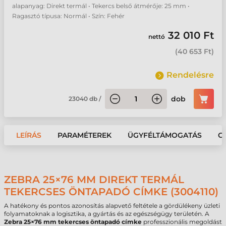
alapanyag: Direkt termál • Tekercs belső átmérője: 25 mm •
Ragasztó típusa: Normál • Szín: Fehér
32 010 Ft
nettó
(
40 653 Ft
)
Rendelésre
dob
23040
db
/
LEÍRÁS
PARAMÉTEREK
ÜGYFÉLTÁMOGATÁS
G
ZEBRA 25×76 MM DIREKT TERMÁL
TEKERCSES ÖNTAPADÓ CÍMKE (3004110)
A hatékony és pontos azonosítás alapvető feltétele a gördülékeny üzleti
folyamatoknak a logisztika, a gyártás és az egészségügy területén. A
Zebra 25×76 mm tekercses öntapadó címke
professzionális megoldást