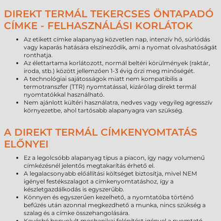
DIREKT TERMÁL TEKERCSES ÖNTAPADÓ
CÍMKE - FELHASZNÁLÁSI KORLÁTOK
Az etikett címke alapanyag közvetlen nap, intenzív hő, súrlódás
vagy kaparás hatására elszíneződik, ami a nyomat olvashatóságát
ronthatja.
Az élettartama korlátozott, normál beltéri körülmények (raktár,
iroda, stb.) között jellemzően 1-3 évig őrzi meg minőségét.
A technológiai sajátosságok miatt nem kompatibilis a
termotranszfer (TTR) nyomtatással, kizárólag direkt termál
nyomtatókkal használható.
Nem ajánlott kültéri használatra, nedves vagy vegyileg agresszív
környezetbe, ahol tartósabb alapanyagra van szükség.
A DIREKT TERMÁL CÍMKENYOMTATÁS
ELŐNYEI
Ez a legolcsóbb alapanyag típus a piacon, így nagy volumenű
címkézésnél jelentős megtakarítás érhető el.
A legalacsonyabb előállítási költséget biztosítja, mivel NEM
igényel festékszalagot a címkenyomtatáshoz, így a
készletgazdálkodás is egyszerűbb.
Könnyen és egyszerűen kezelhető, a nyomtatóba történő
befűzés után azonnal megkezdhető a munka, nincs szükség a
szalag és a címke összehangolására.
Kevésbé bonyolult mechanikai felépítést igényel a nyomtató