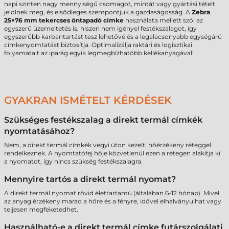
napi szinten nagy mennyiségű csomagot, mintát vagy gyártási tételt
jelölnek meg, és elsődleges szempontjuk a gazdaságosság. A
Zebra
25×76 mm tekercses öntapadó címke
használata mellett szól az
egyszerű üzemeltetés is, hiszen nem igényel festékszalagot, így
egyszerűbb karbantartást tesz lehetővé és a legalacsonyabb egységárú
címkenyomtatást biztosítja. Optimalizálja raktári és logisztikai
folyamatait az iparág egyik legmegbízhatóbb kellékanyagával!
GYAKRAN ISMÉTELT KÉRDÉSEK
Szükséges festékszalag a direkt termál címkék
nyomtatásához?
Nem, a direkt termál címkék vegyi úton kezelt, hőérzékeny réteggel
rendelkeznek. A nyomtatófej hője közvetlenül ezen a rétegen alakítja ki
a nyomatot, így nincs szükség festékszalagra.
Mennyire tartós a direkt termál nyomat?
A direkt termál nyomat rövid élettartamú (általában 6-12 hónap). Mivel
az anyag érzékeny marad a hőre és a fényre, idővel elhalványulhat vagy
teljesen megfeketedhet.
Használható-e a direkt termál címke futárszolgálati