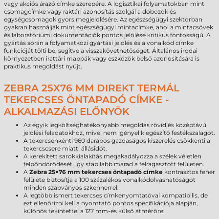
vagy akciós árazó címke szerepére. A logisztikai folyamatokban mint
csomagcímke vagy raktári azonosítás szolgál a dobozok és
egységcsomagok gyors megjelölésére. Az egészségügyi szektorban
gyakran használják mint egészségügyi mintacímke, ahol a mintacsövek
és laboratóriumi dokumentációk pontos jelölése kritikus fontosságú. A
gyártás során a folyamatközi gyártási jelölés és a vonalkód címke
funkcióját tölti be, segítve a visszakövethetőséget. Általános irodai
környezetben irattári mappák vagy eszközök belső azonosítására is
praktikus megoldást nyújt.
ZEBRA 25X76 MM DIREKT TERMÁL
TEKERCSES ÖNTAPADÓ CÍMKE -
ALKALMAZÁSI ELŐNYÖK
Az egyik legköltséghatékonyabb megoldás rövid és középtávú
jelölési feladatokhoz, mivel nem igényel kiegészítő festékszalagot.
A tekercsenkénti 960 darabos gazdaságos kiszerelés csökkenti a
tekercscsere miatti állásidőt.
A kerekített sarokkialakítás megakadályozza a szélek véletlen
felpöndörödését, így stabilabb marad a felragasztott felületen.
A
Zebra 25×76 mm tekercses öntapadó címke
kontrasztos fehér
felülete biztosítja a 100 százalékos vonalkódolvashatóságot
minden szabványos szkennerrel.
A legtöbb ismert tekercses címkenyomtatóval kompatibilis, de
ezt ellenőrizni kell a nyomtató pontos specifikációja alapján,
különös tekintettel a 127 mm-es külső átmérőre.