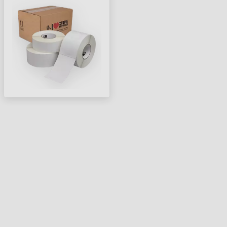
960 CÍMKE/TEKERCS )