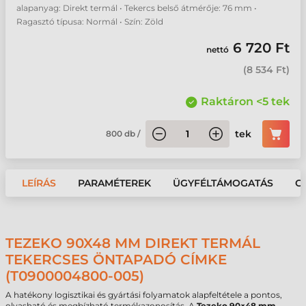
alapanyag: Direkt termál • Tekercs belső átmérője: 76 mm •
Ragasztó típusa: Normál • Szín: Zöld
6 720 Ft
nettó
(
8 534 Ft
)
Raktáron <5 tek
tek
800
db
/
LEÍRÁS
PARAMÉTEREK
ÜGYFÉLTÁMOGATÁS
G
TEZEKO 90X48 MM DIREKT TERMÁL
TEKERCSES ÖNTAPADÓ CÍMKE
(T0900004800-005)
A hatékony logisztikai és gyártási folyamatok alapfeltétele a pontos,
olvasható és megbízható termékazonosítás. A
Tezeko 90×48 mm