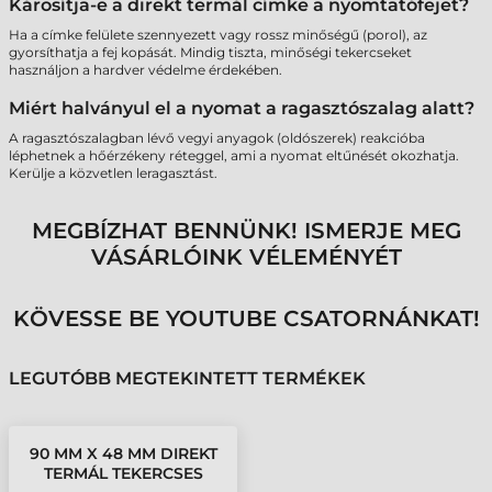
Károsítja-e a direkt termál címke a nyomtatófejet?
Ha a címke felülete szennyezett vagy rossz minőségű (porol), az
gyorsíthatja a fej kopását. Mindig tiszta, minőségi tekercseket
használjon a hardver védelme érdekében.
Miért halványul el a nyomat a ragasztószalag alatt?
A ragasztószalagban lévő vegyi anyagok (oldószerek) reakcióba
léphetnek a hőérzékeny réteggel, ami a nyomat eltűnését okozhatja.
Kerülje a közvetlen leragasztást.
MEGBÍZHAT BENNÜNK! ISMERJE MEG
VÁSÁRLÓINK VÉLEMÉNYÉT
KÖVESSE BE YOUTUBE CSATORNÁNKAT!
LEGUTÓBB MEGTEKINTETT TERMÉKEK
90 MM X 48 MM DIREKT
TERMÁL TEKERCSES