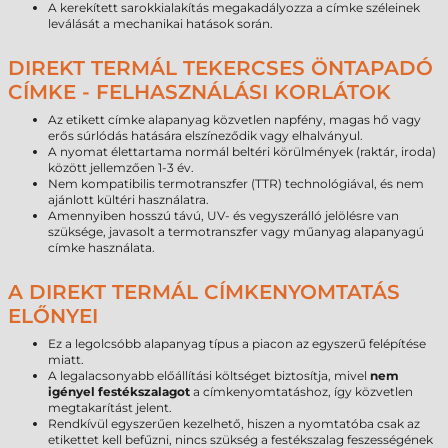
A kerekített sarokkialakítás megakadályozza a címke széleinek
leválását a mechanikai hatások során.
DIREKT TERMÁL TEKERCSES ÖNTAPADÓ
CÍMKE - FELHASZNÁLÁSI KORLÁTOK
Az etikett címke alapanyag közvetlen napfény, magas hő vagy
erős súrlódás hatására elszíneződik vagy elhalványul.
A nyomat élettartama normál beltéri körülmények (raktár, iroda)
között jellemzően 1-3 év.
Nem kompatibilis termotranszfer (TTR) technológiával, és nem
ajánlott kültéri használatra.
Amennyiben hosszú távú, UV- és vegyszerálló jelölésre van
szüksége, javasolt a termotranszfer vagy műanyag alapanyagú
címke használata.
A DIREKT TERMÁL CÍMKENYOMTATÁS
ELŐNYEI
Ez a legolcsóbb alapanyag típus a piacon az egyszerű felépítése
miatt.
A legalacsonyabb előállítási költséget biztosítja, mivel
nem
igényel festékszalagot
a címkenyomtatáshoz, így közvetlen
megtakarítást jelent.
Rendkívül egyszerűen kezelhető, hiszen a nyomtatóba csak az
etikettet kell befűzni, nincs szükség a festékszalag feszességének