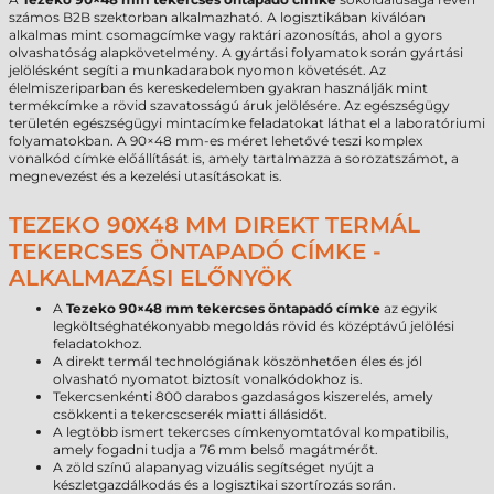
számos B2B szektorban alkalmazható. A logisztikában kiválóan
alkalmas mint csomagcímke vagy raktári azonosítás, ahol a gyors
olvashatóság alapkövetelmény. A gyártási folyamatok során gyártási
jelölésként segíti a munkadarabok nyomon követését. Az
élelmiszeriparban és kereskedelemben gyakran használják mint
termékcímke a rövid szavatosságú áruk jelölésére. Az egészségügy
területén egészségügyi mintacímke feladatokat láthat el a laboratóriumi
folyamatokban. A 90×48 mm-es méret lehetővé teszi komplex
vonalkód címke előállítását is, amely tartalmazza a sorozatszámot, a
megnevezést és a kezelési utasításokat is.
TEZEKO 90X48 MM DIREKT TERMÁL
TEKERCSES ÖNTAPADÓ CÍMKE -
ALKALMAZÁSI ELŐNYÖK
A
Tezeko 90×48 mm tekercses öntapadó címke
az egyik
legköltséghatékonyabb megoldás rövid és középtávú jelölési
feladatokhoz.
A direkt termál technológiának köszönhetően éles és jól
olvasható nyomatot biztosít vonalkódokhoz is.
Tekercsenkénti 800 darabos gazdaságos kiszerelés, amely
csökkenti a tekercscserék miatti állásidőt.
A legtöbb ismert tekercses címkenyomtatóval kompatibilis,
amely fogadni tudja a 76 mm belső magátmérőt.
A zöld színű alapanyag vizuális segítséget nyújt a
készletgazdálkodás és a logisztikai szortírozás során.