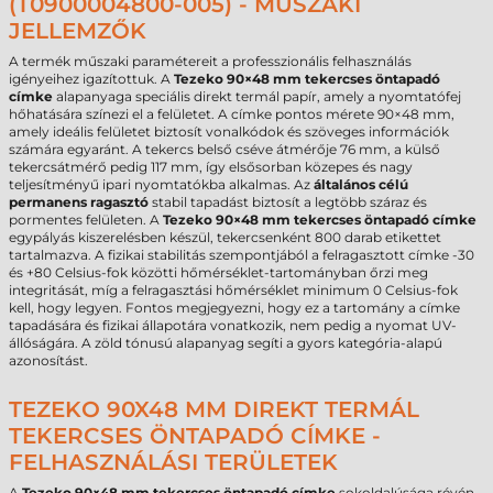
(T0900004800-005) - MŰSZAKI
JELLEMZŐK
A termék műszaki paramétereit a professzionális felhasználás
igényeihez igazítottuk. A
Tezeko 90×48 mm tekercses öntapadó
címke
alapanyaga speciális direkt termál papír, amely a nyomtatófej
hőhatására színezi el a felületet. A címke pontos mérete 90×48 mm,
amely ideális felületet biztosít vonalkódok és szöveges információk
számára egyaránt. A tekercs belső cséve átmérője 76 mm, a külső
tekercsátmérő pedig 117 mm, így elsősorban közepes és nagy
teljesítményű ipari nyomtatókba alkalmas. Az
általános célú
permanens ragasztó
stabil tapadást biztosít a legtöbb száraz és
pormentes felületen. A
Tezeko 90×48 mm tekercses öntapadó címke
egypályás kiszerelésben készül, tekercsenként 800 darab etikettet
tartalmazva. A fizikai stabilitás szempontjából a felragasztott címke -30
és +80 Celsius-fok közötti hőmérséklet-tartományban őrzi meg
integritását, míg a felragasztási hőmérséklet minimum 0 Celsius-fok
kell, hogy legyen. Fontos megjegyezni, hogy ez a tartomány a címke
tapadására és fizikai állapotára vonatkozik, nem pedig a nyomat UV-
állóságára. A zöld tónusú alapanyag segíti a gyors kategória-alapú
azonosítást.
TEZEKO 90X48 MM DIREKT TERMÁL
TEKERCSES ÖNTAPADÓ CÍMKE -
FELHASZNÁLÁSI TERÜLETEK
A
Tezeko 90×48 mm tekercses öntapadó címke
sokoldalúsága révén