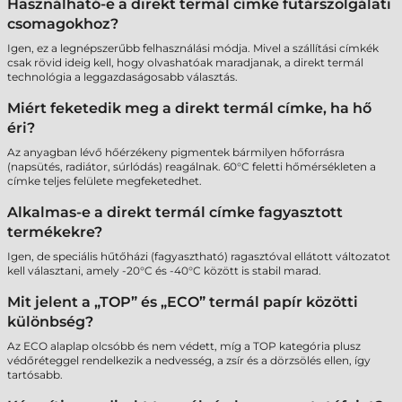
Használható-e a direkt termál címke futárszolgálati
csomagokhoz?
Igen, ez a legnépszerűbb felhasználási módja. Mivel a szállítási címkék
csak rövid ideig kell, hogy olvashatóak maradjanak, a direkt termál
technológia a leggazdaságosabb választás.
Miért feketedik meg a direkt termál címke, ha hő
éri?
Az anyagban lévő hőérzékeny pigmentek bármilyen hőforrásra
(napsütés, radiátor, súrlódás) reagálnak. 60°C feletti hőmérsékleten a
címke teljes felülete megfeketedhet.
Alkalmas-e a direkt termál címke fagyasztott
termékekre?
Igen, de speciális hűtőházi (fagyasztható) ragasztóval ellátott változatot
kell választani, amely -20°C és -40°C között is stabil marad.
Mit jelent a „TOP” és „ECO” termál papír közötti
különbség?
Az ECO alaplap olcsóbb és nem védett, míg a TOP kategória plusz
védőréteggel rendelkezik a nedvesség, a zsír és a dörzsölés ellen, így
tartósabb.