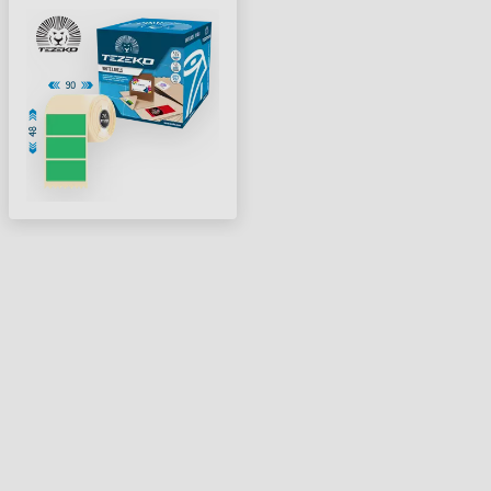
ETIKETT CÍMKE ZÖLD (
800 CÍMKE/TEKERCS )