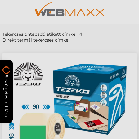
Tekercses öntapadó etikett címke
Direkt termál tekercses címke
Beszélgetés indítása