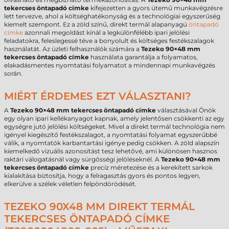
tekercses öntapadó címke
kifejezetten a gyors ütemű munkavégzésre
lett tervezve, ahol a költséghatékonyság és a technológiai egyszerűség
kiemelt szempont. Ez a zöld színű, direkt termál alapanyagú
öntapadó
címke
azonnali megoldást kínál a legkülönfélébb ipari jelölési
feladatokra, feleslegessé téve a bonyolult és költséges festékszalagok
használatát. Az üzleti felhasználók számára a
Tezeko 90×48 mm
tekercses öntapadó címke
használata garantálja a folyamatos,
elakadásmentes nyomtatási folyamatot a mindennapi munkavégzés
során.
MIÉRT ÉRDEMES EZT VÁLASZTANI?
A
Tezeko 90×48 mm tekercses öntapadó címke
választásával Önök
egy olyan ipari kellékanyagot kapnak, amely jelentősen csökkenti az egy
egységre jutó jelölési költségeket. Mivel a direkt termál technológia nem
igényel kiegészítő festékszalagot, a nyomtatási folyamat egyszerűbbé
válik, a nyomtatók karbantartási igénye pedig csökken. A zöld alapszín
kiemelkedő vizuális azonosítást tesz lehetővé, ami különösen hasznos
raktári válogatásnál vagy sürgősségi jelöléseknél. A
Tezeko 90×48 mm
tekercses öntapadó címke
precíz méretezése és a kerekített sarkok
kialakítása biztosítja, hogy a felragasztás gyors és pontos legyen,
elkerülve a szélek véletlen felpöndörödését.
TEZEKO 90X48 MM DIREKT TERMÁL
TEKERCSES ÖNTAPADÓ CÍMKE