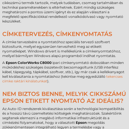
cikkszámú termék tartozik, melyek tudásban, csomag tartalmában és
technikai paraméterekben is eltérhetnek. Ezért mindig szükséges
meghatározni a pontos üzemi igényt és ez alapján választani a
megfelelő specifikációkkal rendelkező vonalkódolvasó vagy nyomtató
készüléket.
CÍMKETERVEZÉS, CÍMKENYOMTATÁS
A címke tervezésére a nyomtatóhoz speciális tervező szoftvert
biztosítunk, mellyel egyszerűen tervezhető meg az etikett
nyomatképet. Windows drivert is mellékelünk a címkenyomtatóhoz,
mellyel bármilyen Windows alapú programból indíhat nyomtatás.
A
Epson ColorWorks C8000
ipari címkenyomtató dobozában minden
működéshez szükséges összetevőt becsomagoltunk (USB interfész
kábel, tápegység, tápkábel, szoftver, stb.), így már csak a kellékanyagot
kell kiválasztania a nyomtatáshoz (tekintse meg egyedülálló
tekercses
címke raktári kínálatunkat
).
NEM BIZTOS BENNE, MELYIK CIKKSZÁMÚ
EPSON ETIKETT NYOMTATÓ AZ IDEÁLIS?
Az Auto-ID rendszerek kiválasztása során a technológiai kompatibilitás
és a hosszú távú üzemeltetési költségek meghatározóak. Szakértőink
segítenek elemezni a meglévő informatikai infrastruktúrát és a
címkézési folyamatokat, hogy a választott
Epson
megoldás
zökkenőmentesen integrálható legyen a termelésbe vagy a