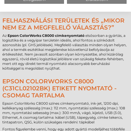
Interfész
USB
(3.0),
Ethernet
Garancia
12 hónap
FELHASZNÁLÁSI TERÜLETEK ÉS „MIKOR
NEM EZ A MEGFELELŐ VÁLASZTÁS?”
Az
Epson ColorWorks C8000 címkenyomtató
elsősorban a gyártás, a
logisztika és a vegyipar területén ideális, ahol fontos a színkódolt
azonosítás (pl. GHS jelölések). Megfelelő választás minden olyan helyen,
ahol a termék esztétikai megjelenése közvetlenül befolyásolja az
értékesítést. Nem javasolt azonban olyan környezetbe, ahol kizárólag
egyszerű, rövid életű logisztikai jelölésre van szükség fekete-fehérben,
mert ott egy direkt termál nyomtató alacsonyabb beruházási
költséggel is megoldást nyújthat.
EPSON COLORWORKS C8000
(C31CL02102BK) ETIKETT NYOMTATÓ -
CSOMAG TARTALMA
Epson ColorWorks C8000 színes címkenyomtató, ink-jet, 1200 dpi,
kellékanyag szélesség (max.): 112 mm, nyomtatási szélesség (max.): 108
mm, nyomtatási sebesség (max.): 300 mm/s, vágó, kijelző, USB (3.0),
Ethernet, A csomag tartalma: kábel (USB), tápegység, címke tekercs,
tintapatron, QSG, külön szükséges rendelni: tápkábel
Fontos figyelembe venni, hogy egy adott gyártó modelljéhez többféle