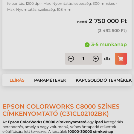
felbontás: 1200 dpi • Max. Nyomtatási sebesség: 300 mm/sec •
Max. Nyomtatási szélesség: 108 mm
2 750 000 Ft
nettó
(
3 492 500 Ft
)
3-5 munkanap
db
LEÍRÁS
PARAMÉTEREK
KAPCSOLÓDÓ TERMÉKEK
EPSON COLORWORKS C8000 SZÍNES
CÍMKENYOMTATÓ (C31CL02102BK)
Az
Epson ColorWorks C8000 címkenyomtató
egy
ipari
kategóriás
berendezés, amely a nagy volumenű, színes öntapadó etikettek
előállítására lett tervezve. A készülék
10000-30000 címke/nap