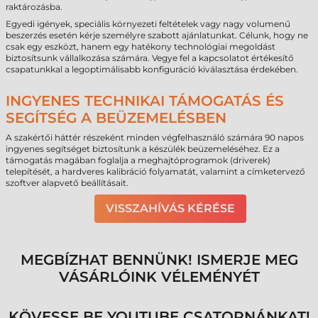
raktározásba.
Egyedi igények, speciális környezeti feltételek vagy nagy volumenű
beszerzés esetén kérje személyre szabott ajánlatunkat. Célunk, hogy ne
csak egy eszközt, hanem egy hatékony technológiai megoldást
biztosítsunk vállalkozása számára. Vegye fel a kapcsolatot értékesítő
csapatunkkal a legoptimálisabb konfiguráció kiválasztása érdekében.
INGYENES TECHNIKAI TÁMOGATÁS ÉS
SEGÍTSÉG A BEÜZEMELÉSBEN
A szakértői háttér részeként minden végfelhasználó számára 90 napos
ingyenes segítséget biztosítunk a készülék beüzemeléséhez. Ez a
támogatás magában foglalja a meghajtóprogramok (driverek)
telepítését, a hardveres kalibráció folyamatát, valamint a címketervező
szoftver alapvető beállításait.
VISSZAHÍVÁS KÉRÉSE
MEGBÍZHAT BENNÜNK! ISMERJE MEG
VÁSÁRLÓINK VÉLEMÉNYÉT
KÖVESSE BE YOUTUBE CSATORNÁNKAT!