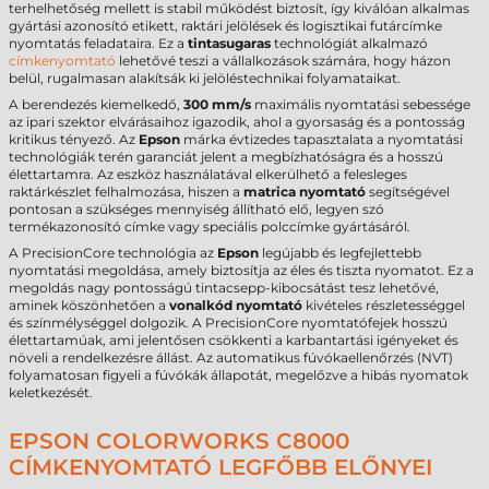
terhelhetőség mellett is stabil működést biztosít, így kiválóan alkalmas
gyártási azonosító etikett, raktári jelölések és logisztikai futárcímke
nyomtatás feladataira. Ez a
tintasugaras
technológiát alkalmazó
címkenyomtató
lehetővé teszi a vállalkozások számára, hogy házon
belül, rugalmasan alakítsák ki jelöléstechnikai folyamataikat.
A berendezés kiemelkedő,
300 mm/s
maximális nyomtatási sebessége
az ipari szektor elvárásaihoz igazodik, ahol a gyorsaság és a pontosság
kritikus tényező. Az
Epson
márka évtizedes tapasztalata a nyomtatási
technológiák terén garanciát jelent a megbízhatóságra és a hosszú
élettartamra. Az eszköz használatával elkerülhető a felesleges
raktárkészlet felhalmozása, hiszen a
matrica nyomtató
segítségével
pontosan a szükséges mennyiség állítható elő, legyen szó
termékazonosító címke vagy speciális polccímke gyártásáról.
A PrecisionCore technológia az
Epson
legújabb és legfejlettebb
nyomtatási megoldása, amely biztosítja az éles és tiszta nyomatot. Ez a
megoldás nagy pontosságú tintacsepp-kibocsátást tesz lehetővé,
aminek köszönhetően a
vonalkód nyomtató
kivételes részletességgel
és színmélységgel dolgozik. A PrecisionCore nyomtatófejek hosszú
élettartamúak, ami jelentősen csökkenti a karbantartási igényeket és
növeli a rendelkezésre állást. Az automatikus fúvókaellenőrzés (NVT)
folyamatosan figyeli a fúvókák állapotát, megelőzve a hibás nyomatok
keletkezését.
EPSON COLORWORKS C8000
CÍMKENYOMTATÓ LEGFŐBB ELŐNYEI