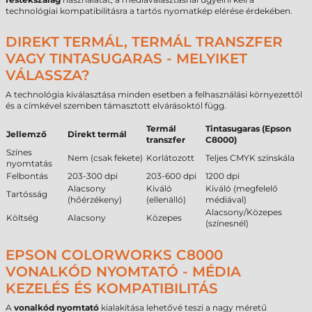
technológiai kompatibilitásra a tartós nyomatkép elérése érdekében.
DIREKT TERMÁL, TERMÁL TRANSZFER
VAGY TINTASUGARAS - MELYIKET
VÁLASSZA?
A technológia kiválasztása minden esetben a felhasználási környezettől
és a címkével szemben támasztott elvárásoktól függ.
Termál
Tintasugaras (Epson
Jellemző
Direkt termál
transzfer
C8000)
Színes
Nem (csak fekete)
Korlátozott
Teljes CMYK színskála
nyomtatás
Felbontás
203-300 dpi
203-600 dpi
1200 dpi
Alacsony
Kiváló
Kiváló (megfelelő
Tartósság
(hőérzékeny)
(ellenálló)
médiával)
Alacsony/Közepes
Költség
Alacsony
Közepes
(színesnél)
EPSON COLORWORKS C8000
VONALKÓD NYOMTATÓ - MÉDIA
KEZELÉS ÉS KOMPATIBILITÁS
A
vonalkód nyomtató
kialakítása lehetővé teszi a nagy méretű