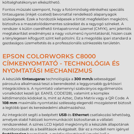
költséghatékonyan elkészíthető.
Fontos műszaki szempont, hogy a fotóminőség eléréséhez speciális
tintasugaras (inkjet-coated) bevonattal rendelkező alapanyagok
szükségesek. Ezek a hordozók képesek a tintát megfelelően megkötni,
biztosítva a maszatolódásmentes száradást és a ragyogó színeket. A
rendszer 4 külön cserélhető tintapatronnal üzemel (CMYK), ami jelentős
megtakarítást eredményez a nagy volumenű nyomtatásnál, hiszen csak
a ténylegesen kifogyott színt kell pótolni. Ez a megoldás ipari standard a
gazdaságos üzemeltetés és a professzionális színkezelés területén.
EPSON COLORWORKS C8000
CÍMKENYOMTATÓ - TECHNOLÓGIA ÉS
NYOMTATÁSI MECHANIZMUS
A készülék
tintasugaras
technológiája a
300 mm/s
sebességgel
párosulva alkalmassá teszi a berendezést a leggyorsabb gyártósori
integrációkra is. A nyomtató valamennyi szabványos egydimenziós
vonalkódot kezeli (pl. EAN13, CODE128), valamint a komplex
kétdimenziós kódokat is, mint az Aztec, Data Matrix vagy a QR Code. A
108 mm
maximális nyomtatási szélesség elegendő mozgásteret biztosít
a legtöbb ipari és kereskedelmi alkalmazáshoz.
Az integrációt segíti a beépített
USB
és
Ethernet
csatlakozási lehetőség,
amelyek stabil hálózati kommunikációt biztosítanak a vállalati
rendszerekkel. A színes LCD kijelző megkönnyíti a készülék állapotának
monitorozását és a beállítások elvégzését. Bár ez a modell nem igényel
festékszalag
használatát, a médiaválasztásnál ügyelni kell a