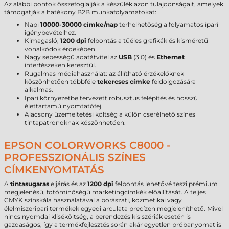
Az alábbi pontok összefoglalják a készülék azon tulajdonságait, amelyek
támogatják a hatékony B2B munkafolyamatokat:
Napi
10000-30000 címke/nap
terhelhetőség a folyamatos ipari
igénybevételhez.
Kimagasló,
1200 dpi
felbontás a tűéles grafikák és kisméretű
vonalkódok érdekében.
Nagy sebességű adatátvitel az
USB
(3.0) és
Ethernet
interfészeken keresztül.
Rugalmas médiahasználat: az állítható érzékelőknek
köszönhetően többféle
tekercses címke
feldolgozására
alkalmas.
Ipari környezetbe tervezett robusztus felépítés és hosszú
élettartamú nyomtatófej.
Alacsony üzemeltetési költség a külön cserélhető színes
tintapatronoknak köszönhetően.
EPSON COLORWORKS C8000 -
PROFESSZIONÁLIS SZÍNES
CÍMKENYOMTATÁS
A
tintasugaras
eljárás és az
1200 dpi
felbontás lehetővé teszi prémium
megjelenésű, fotóminőségű marketingcímkék előállítását. A teljes
CMYK színskála használatával a borászati, kozmetikai vagy
élelmiszeripari termékek egyedi arculata precízen megjeleníthető. Mivel
nincs nyomdai kliséköltség, a berendezés kis szériák esetén is
gazdaságos, így a termékfejlesztés során akár egyetlen próbanyomat is