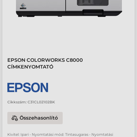
EPSON COLORWORKS C8000
CÍMKENYOMTATÓ
Cikkszám:
C31CL02102BK
Összehasonlító
Kivitel: Ipari • Nyomtatási mód: Tintasugaras • Nyomtatási