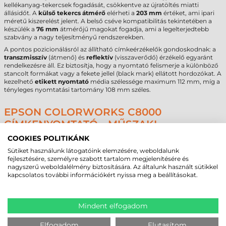
kellékanyag-tekercsek fogadását, csökkentve az újratöltés miatti
állásidőt. A
külső tekercs átmérő
elérheti a
203 mm
értéket, ami ipari
méretű kiszerelést jelent. A belső cséve kompatibilitás tekintetében a
készülék a
76 mm
átmérőjű magokat fogadja, ami a legelterjedtebb
szabvány a nagy teljesítményű rendszerekben.
A pontos pozicionálásról az állítható címkeérzékelők gondoskodnak: a
transzmisszív
(átmenő) és
reflektív
(visszaverődő) érzékelő egyaránt
rendelkezésre áll. Ez biztosítja, hogy a nyomtató felismerje a különböző
stancolt formákat vagy a fekete jellel (black mark) ellátott hordozókat. A
kezelhető
etikett nyomtató
média szélessége maximum 112 mm, míg a
tényleges nyomtatási tartomány 108 mm széles.
EPSON COLORWORKS C8000
CÍMKENYOMTATÓ - MŰSZAKI
PARAMÉTEREK
COOKIES POLITIKÁNK
Az alábbi táblázat tartalmazza a döntéshozatalhoz szükséges
Sütiket használunk látogatóink elemzésére, weboldalunk
legfontosabb technikai adatokat:
fejlesztésére, személyre szabott tartalom megjelenítésére és
nagyszerű weboldalélmény biztosítására. Az általunk használt sütikkel
kapcsolatos további információkért nyissa meg a beállításokat.
Márka
Epson
Modell
ColorWorks C8000
Technológia
tintasugaras
Felbontás
1200 dpi
Mindent elfogadom
Max. tekercsátmérő
203 mm
Cséveméret
76 mm
Elfogadom
Elutasítom