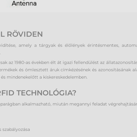
L RÖVIDEN
idítése, amely a tárgyak és élőlények érintésmentes, automat
.
 az 1980-as években élt át igazi fellendülést az állatazonosítá
ermékek és ömlesztett áruk címkézésének és azonosításának a
an és mindenekelőtt a kiskereskedelemben.
FID TECHNOLÓGIA?
iparágban alkalmazható, miután megannyi feladat végrehajtásár
s szabályozása