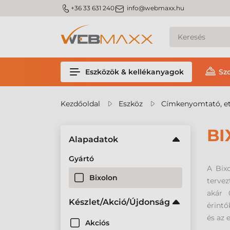
m_phone
m_email
+36 33 631 240
info@webmaxx.hu
Eszközök & kellékanyagok
Sz
Kezdőoldal
Eszköz
Címkenyomtató, et
BI
Alapadatok
Gyártó
A Bix
Bixolon
tervez
akár 
Készlet/Akció/Újdonság
érintő
és az 
Akciós