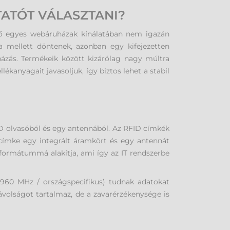
ATÓT VÁLASZTANI?
ető egyes webáruházak kínálatában nem igazán
ta mellett döntenek, azonban egy kifejezetten
zás. Termékeik között kizárólag nagy múltra
kanyagait javasoljuk, így biztos lehet a stabil
D olvasóból és egy antennából. Az RFID címkék
mke egy integrált áramkört és egy antennát
tformátummá alakítja, ami így az IT rendszerbe
960 MHz / országspecifikus) tudnak adatokat
ávolságot tartalmaz, de a zavarérzékenysége is