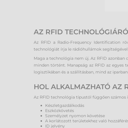
AZ RFID TECHNOLÓGIÁRÓ
Az RFID a Radio-Frequency Identification röv
technológiát írja le rádióhullámok segítségével
Maga a technológia nem új. Az RFID azonban csak
minden történt. Manapság az RFID az egyes t
logisztikában és a szállításban, mind az iparb
HOL ALKALMAZHATÓ AZ R
Az RFID technológia típustól függően számos 
Készletgazdálkodás
Eszközkövetés
Személyzet nyomon követése
A korlátozott területekhez való hozzáféré
ID jelvény