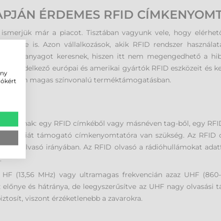
APJÁN ÉRDEMES RFID CÍMKENYOMT
l ismerjük már a piacot. Tisztában vagyunk vele, hogy elérh
 terméke is. Azon vállalkozások, akik RFID rendszer használa
 kellékanyagot keresnek, hiszen itt nem megengedhető a hibá
 rendelkező európai és amerikai gyártók RFID eszközeit és kellé
ény
kimondottan magas színvonalú terméktámogatásban.
iókért
SE
zből állnak: egy RFID címkéből vagy másnéven tag-ből, egy RFI
hnológiát támogató címkenyomtatóra van szükség. Az RFID cí
z RFID olvasó irányában. Az RFID olvasó a rádióhullámokat ada
.
HF (13,56 MHz) vagy ultramagas frekvencián azaz UHF (860-
előnye és hátránya, de leegyszerűsítve az UHF nagy olvasási t
ztosít, viszont érzéketlenebb a zavarokra.