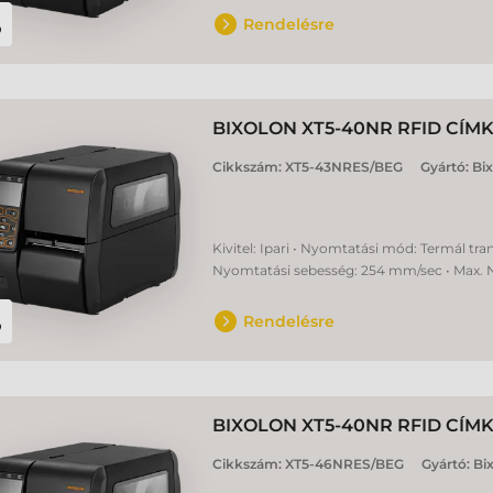
Rendelésre
BIXOLON XT5-40NR RFID CÍ
Cikkszám:
XT5-43NRES/BEG
Gyártó:
Bi
Kivitel: Ipari • Nyomtatási mód: Termál tra
Nyomtatási sebesség: 254 mm/sec • Max. 
Rendelésre
BIXOLON XT5-40NR RFID CÍ
Cikkszám:
XT5-46NRES/BEG
Gyártó:
Bi