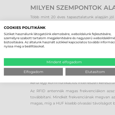
MILYEN SZEMPONTOK AL
Több mint 20 éves tapasztalatunk alapján jó
kiforrott és támogatott távol-keleti gyártók
COOKIES POLITIKÁNK
megbízható RFID címkenyomtatót, olvasót és
Sütiket használunk látogatóink elemzésére, weboldalunk fejlesztésére,
visszatekintő és megbízható terméktámogatással
személyre szabott tartalom megjelenítésére és nagyszerű weboldalélm
gyártói és szerviz háttérben is, valamint a 
biztosítására. Az általunk használt sütikkel kapcsolatos további informác
nyissa meg a beállításokat.
RFID RENDSZER MŰKÖDÉ
Mindent elfogadom
Leegyszerűsítve az RFID rendszerek három rés
nyomtatásához és programozásához RFID tec
Elfogadom
Elutasítom
tartalmaz, amelyek adatátvitelre szolgálnak a
kerül egy kommunikációs interfészen keresztül
Az RFID antennák magas frekvenciákon azaz 
továbbítani. Mindkét frekvenciának megvan az 
magas, míg a HUF kisebb olvasási távolságot bi