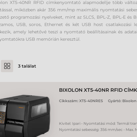
olon XT5-40NR RFID címkenyomtató alapmodellje több változa
tással, miközben akár 356 mm/mp maximális nyomtatási sebess
zető programozási nyelveket, mint az SLCS, BPL-Z, BPL-E és 
zamos, USB, soros, Ethernet és két USB host csatlakozási le
kezik, amely lehetővé teszi a nyomtató beállításainak és adata
yomtatókra USB memórián keresztül.
3
találat
BIXOLON XT5-40NR RFID CÍ
Cikkszám:
XT5-40NRES
Gyártó:
Bixolon
Kivitel: Ipari • Nyomtatási mód: Termál tra
Nyomtatási sebesség: 356 mm/sec • Max. 