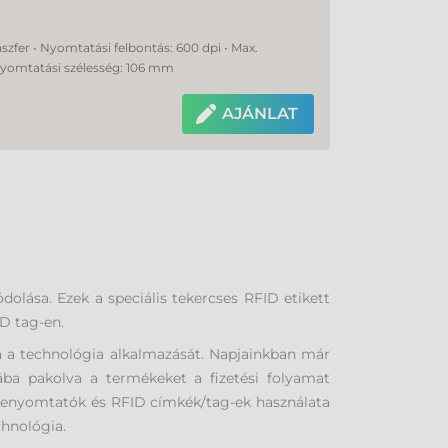
nszfer • Nyomtatási felbontás: 600 dpi • Max.
Nyomtatási szélesség: 106 mm
AJÁNLAT
ása. Ezek a speciális tekercses RFID etikett
D tag-en.
a a technológia alkalmazását. Napjainkban már
ba pakolva a termékeket a fizetési folyamat
kenyomtatók és RFID címkék/tag-ek használata
chnológia.