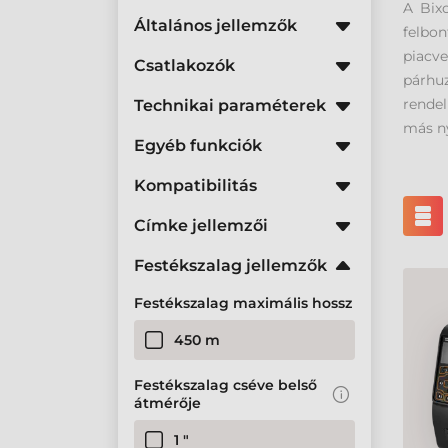
A Bix
Általános jellemzők
felbon
piacve
Csatlakozók
párhu
rendel
Technikai paraméterek
más n
Egyéb funkciók
Kompatibilitás
Címke jellemzői
Festékszalag jellemzők
Festékszalag maximális hossz
450 m
Festékszalag cséve belső
átmérője
1 "