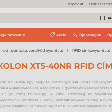
Kapcsolat
Szállítás és fize
Ar
olgáltatások
Akció
Újdonságok
Üg
ikett nyomtató, vonalkód nyomtató
RFID címkenyomtató
XOLON XT5-40NR RFID C
olon XT5-40NR egy nagy teljesítményű ipari RFID címkenyom
tek a kiskereskedelem, a logisztika, a gyártás és a raktározás te
0,6" (16 mm) távolságig. A jobb láthatóság és teljesítmé
képernyővel rendelkezik, amely átláthatóan jeleníti meg a nyom
egyszerű kalibrációs funkció segít az RFID-címkék helyének feli