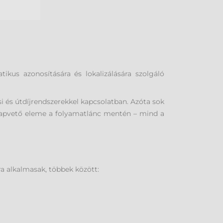
ikus azonosítására és lokalizálására szolgáló
si és útdíjrendszerekkel kapcsolatban. Azóta sok
lapvető eleme a folyamatlánc mentén – mind a
a alkalmasak, többek között: