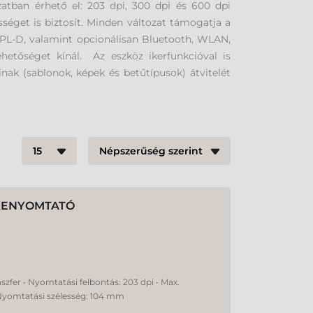
tban érhető el: 203 dpi, 300 dpi és 600 dpi
éget is biztosít. Minden változat támogatja a
BPL-D, valamint opcionálisan Bluetooth, WLAN,
hetőséget kínál. Az eszköz ikerfunkcióval is
inak (sablonok, képek és betűtípusok) átvitelét
MKENYOMTATÓ
nszfer • Nyomtatási felbontás: 203 dpi • Max.
Nyomtatási szélesség: 104 mm