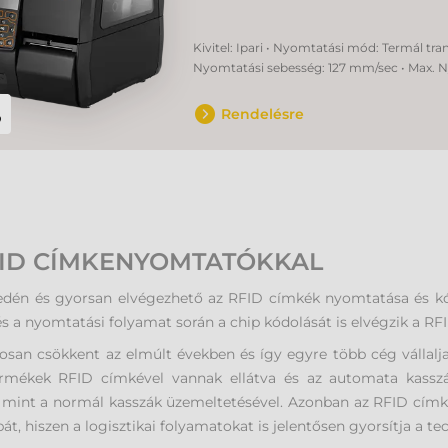
Kivitel: Ipari • Nyomtatási mód: Termál tra
Nyomtatási sebesség: 127 mm/sec • Max. 
Rendelésre
FID CÍMKENYOMTATÓKKAL
én és gyorsan elvégezhető az RFID címkék nyomtatása és kódol
 a nyomtatási folyamat során a chip kódolását is elvégzik a RFI
san csökkent az elmúlt években és így egyre több cég vállalj
termékek RFID címkével vannak ellátva és az automata kasszá
, mint a normál kasszák üzemeltetésével. Azonban az RFID cím
, hiszen a logisztikai folyamatokat is jelentősen gyorsítja a te