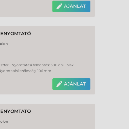
AJÁNLAT
MKENYOMTATÓ
xolon
nszfer • Nyomtatási felbontás: 300 dpi • Max.
Nyomtatási szélesség: 106 mm
AJÁNLAT
MKENYOMTATÓ
xolon