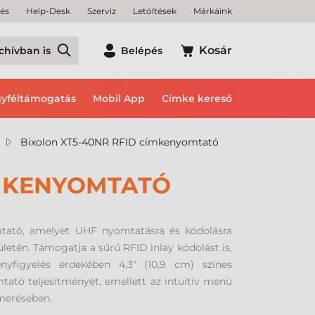
tés
Help-Desk
Szerviz
Letöltések
Márkáink
Kosár
chívban is
Belépés
yféltámogatás
Mobil App
Címke kereső
Bixolon XT5-40NR RFID címkenyomtató
ÍMKENYOMTATÓ
tató, amelyet UHF nyomtatásra és kódolásra
rületén. Támogatja a sűrű RFID inlay kódolást is,
nyfigyelés érdekében 4,3" (10,9 cm) színes
tató teljesítményét, emellett az intuitív menü
smerésében.