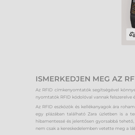
ISMERKEDJEN MEG AZ R
Az RFID címkenyomtatók segítségével könnyed
nyomtatók RFID kódolóval vannak felszerelve és
Az RFID eszközök és kellékanyagok ára rohamo
egy plázában található Zara üzletben is a 
hibamentessé és jelentősen gyorsabbá tehető
nem csak a kereskedelemben vetette meg a lábát