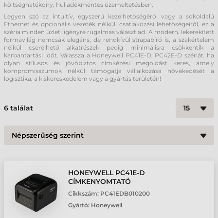
költséghatékony, hulladékmentes üzemeltetésben.
Legyen szó az intuitív, egyszerű kezelhetőségéről vagy a sokoldalú
Ethernet és opcionális vezeték nélküli csatlakozási lehetőségeiről, ez a
széria minden üzleti igényre rugalmas választ ad. A modern, lekerekített
formavilág nemcsak elegáns, de rendkívül strapabíró is, a szakértelem
nélkül cserélhető alkatrészek pedig minimálisra csökkentik a
karbantartási időt. Válassza a Honeywell PC41E-D, PC42E-D szériát, ha
olyan stílusos és jövőbiztos címkézési megoldást keres, amely
kompromisszumok nélkül támogatja vállalkozása növekedését a
logisztika, a kiskereskedelem vagy a gyártás területén!
6
találat
HONEYWELL PC41E-D
CÍMKENYOMTATÓ
Cikkszám:
PC41EDB010200
Gyártó:
Honeywell