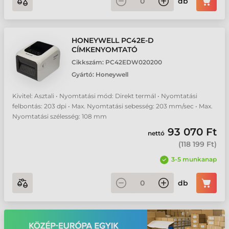
db
HONEYWELL PC42E-D
CÍMKENYOMTATÓ
Cikkszám:
PC42EDW020200
Gyártó:
Honeywell
Kivitel: Asztali • Nyomtatási mód: Direkt termál • Nyomtatási
felbontás: 203 dpi • Max. Nyomtatási sebesség: 203 mm/sec • Max.
Nyomtatási szélesség: 108 mm
93 070 Ft
nettó
(
118 199 Ft
)
3-5 munkanap
db