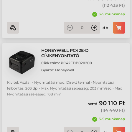
(
112 433 Ft
)
3-5 munkanap
db
HONEYWELL PC42E-D
CÍMKENYOMTATÓ
Cikkszám:
PC42EDB020200
Gyártó:
Honeywell
Kivitel: Asztali • Nyomtatási mód: Direkt termál • Nyomtatási
felbontás: 203 dpi • Max. Nyomtatási sebesség: 203 mm/sec • Max.
Nyomtatási szélesség: 108 mm
90 110 Ft
nettó
(
114 440 Ft
)
3-5 munkanap