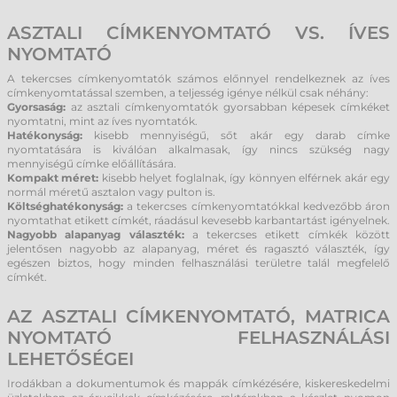
ASZTALI CÍMKENYOMTATÓ VS. ÍVES
NYOMTATÓ
A tekercses címkenyomtatók számos előnnyel rendelkeznek az íves
címkenyomtatással szemben, a teljesség igénye nélkül csak néhány:
Gyorsaság:
az asztali címkenyomtatók gyorsabban képesek címkéket
nyomtatni, mint az íves nyomtatók.
Hatékonyság:
kisebb mennyiségű, sőt akár egy darab címke
nyomtatására is kiválóan alkalmasak, így nincs szükség nagy
mennyiségű címke előállítására.
Kompakt méret:
kisebb helyet foglalnak, így könnyen elférnek akár egy
normál méretű asztalon vagy pulton is.
Költséghatékonyság:
a tekercses címkenyomtatókkal kedvezőbb áron
nyomtathat etikett címkét, ráadásul kevesebb karbantartást igényelnek.
Nagyobb alapanyag választék:
a tekercses etikett címkék között
jelentősen nagyobb az alapanyag, méret és ragasztó választék, így
egészen biztos, hogy minden felhasználási területre talál megfelelő
címkét.
AZ ASZTALI CÍMKENYOMTATÓ, MATRICA
NYOMTATÓ FELHASZNÁLÁSI
LEHETŐSÉGEI
Irodákban a dokumentumok és mappák címkézésére, kiskereskedelmi