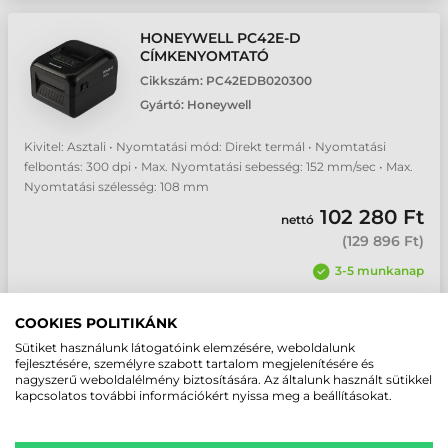
HONEYWELL PC42E-D
CÍMKENYOMTATÓ
Cikkszám:
PC42EDB020300
Gyártó:
Honeywell
Kivitel: Asztali • Nyomtatási mód: Direkt termál • Nyomtatási
felbontás: 300 dpi • Max. Nyomtatási sebesség: 152 mm/sec • Max.
Nyomtatási szélesség: 108 mm
102 280 Ft
nettó
(
129 896 Ft
)
3-5 munkanap
db
COOKIES POLITIKÁNK
Sütiket használunk látogatóink elemzésére, weboldalunk
fejlesztésére, személyre szabott tartalom megjelenítésére és
nagyszerű weboldalélmény biztosítására. Az általunk használt sütikkel
kapcsolatos további információkért nyissa meg a beállításokat.
LEGJOBB, LEGNÉPSZERŰBB
CÍMKENYOMTATÓ - GYORS, KÉNYELMES