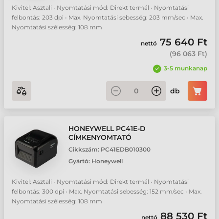
Kivitel: Asztali • Nyomtatási mód: Direkt termál • Nyomtatási
felbontás: 203 dpi • Max. Nyomtatási sebesség: 203 mm/sec • Max.
Nyomtatási szélesség: 108 mm
75 640 Ft
nettó
(
96 063 Ft
)
3-5 munkanap
db
HONEYWELL PC41E-D
CÍMKENYOMTATÓ
Cikkszám:
PC41EDB010300
Gyártó:
Honeywell
Kivitel: Asztali • Nyomtatási mód: Direkt termál • Nyomtatási
felbontás: 300 dpi • Max. Nyomtatási sebesség: 152 mm/sec • Max.
Nyomtatási szélesség: 108 mm
88 530 Ft
nettó