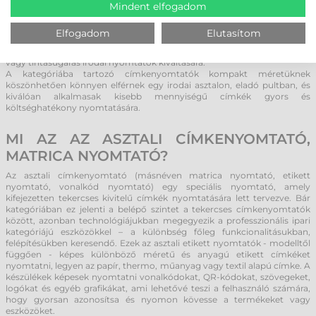
ÉS EGYSZERŰ
Mindent elfogadom
Az asztali kategóriába tartozó tekercses
címkenyomtatók
olyan
Elfogadom
Elutasítom
eszközök, amelyek kifejezetten kis mennyiségű etikett címkék
nyomtatására lettek kifejlesztve, így kiváló alternatívát nyújtva a lézeres
vagy tintasugaras irodai nyomtatók kiváltására.
A kategóriába tartozó címkenyomtatók kompakt méretüknek
köszönhetően könnyen elférnek egy irodai asztalon, eladó pultban, és
kiválóan alkalmasak kisebb mennyiségű címkék gyors és
költséghatékony nyomtatására.
MI AZ AZ ASZTALI CÍMKENYOMTATÓ,
MATRICA NYOMTATÓ?
Az asztali címkenyomtató (másnéven matrica nyomtató, etikett
nyomtató, vonalkód nyomtató) egy speciális nyomtató, amely
kifejezetten tekercses kivitelű címkék nyomtatására lett tervezve. Bár
kategóriában ez jelenti a belépő szintet a tekercses címkenyomtatók
között, azonban technológiájukban megegyezik a professzionális ipari
kategóriájú eszközökkel – a különbség főleg funkcionalitásukban,
felépítésükben keresendő. Ezek az asztali etikett nyomtatók - modelltől
függően - képes különböző méretű és anyagú etikett címkéket
nyomtatni, legyen az papír, thermo, műanyag vagy textil alapú címke. A
készülékek képesek nyomtatni vonalkódokat, QR-kódokat, szövegeket,
logókat és egyéb grafikákat, ami lehetővé teszi a felhasználó számára,
hogy gyorsan azonosítsa és nyomon kövesse a termékeket vagy
eszközöket.