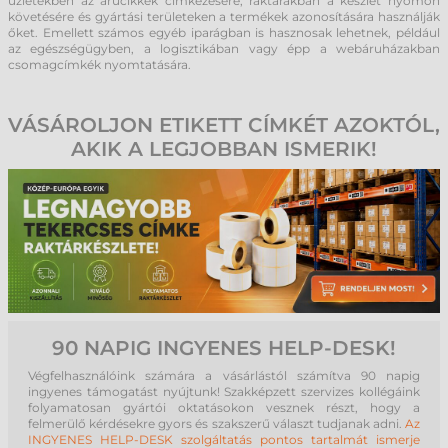
üzletekben az árucikkek címkézésére, raktárakban a készlet nyomon
követésére és gyártási területeken a termékek azonosítására használják
őket. Emellett számos egyéb iparágban is hasznosak lehetnek, például
az egészségügyben, a logisztikában vagy épp a webáruházakban
csomagcímkék nyomtatására.
VÁSÁROLJON ETIKETT CÍMKÉT AZOKTÓL,
AKIK A LEGJOBBAN ISMERIK!
90 NAPIG INGYENES HELP-DESK!
Végfelhasználóink számára a vásárlástól számítva 90 napig
ingyenes támogatást nyújtunk! Szakképzett szervizes kollégáink
folyamatosan gyártói oktatásokon vesznek részt, hogy a
felmerülő kérdésekre gyors és szakszerű választ tudjanak adni.
Az
INGYENES HELP-DESK szolgáltatás pontos tartalmát ismerje