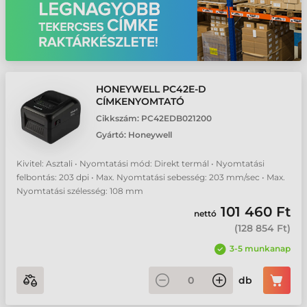
HONEYWELL PC42E-D
CÍMKENYOMTATÓ
Cikkszám:
PC42EDB021200
Gyártó:
Honeywell
Kivitel: Asztali • Nyomtatási mód: Direkt termál • Nyomtatási
felbontás: 203 dpi • Max. Nyomtatási sebesség: 203 mm/sec • Max.
Nyomtatási szélesség: 108 mm
101 460 Ft
nettó
(
128 854 Ft
)
3-5 munkanap
db