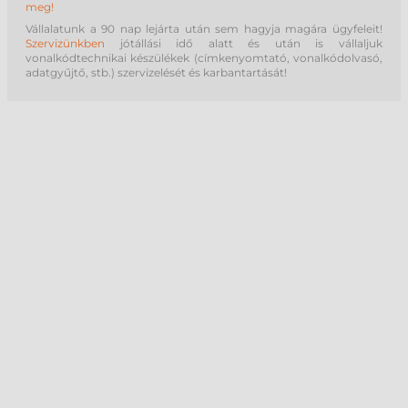
meg!
Vállalatunk a 90 nap lejárta után sem hagyja magára ügyfeleit!
Szervizünkben
jótállási idő alatt és után is vállaljuk
vonalkódtechnikai készülékek (címkenyomtató, vonalkódolvasó,
adatgyűjtő, stb.) szervizelését és karbantartását!