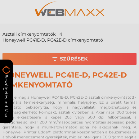
Asztali címkenyomtatók
Honeywell PC41E-D, PC42E-D címkenyomtató
SZŰRÉSEK
HONEYWELL PC41E-D, PC42E-D
Beszélgetés indítása
CÍMKENYOMTATÓ
Ismerje meg a Honeywell PC41E-D, PC42E-D asztali címkenyomtatót! -
maximális termelékenység, minimális helyigény. Ez a direkt termál
nyomtató bebizonyítja, hogy a nagyvállalati megbízhatóság és
biztonság elérhető kompakt, asztali kivitelben is. Akár napi 1000 tűéles
címke elkészítésére is képes 203 vagy 300 dpi felbontással, a
kategóriaelső, akár 200 mm/másodperces nyomtatási sebesség pedig
garantálja, hogy a munkafolyamatok soha ne akadjanak meg. A
Honeywell Printer Edge™ platformnak köszönhetően a beüzemelés és
a távoli menedzsment gyerekjáték, míg az intelligens ECO gomb segít a