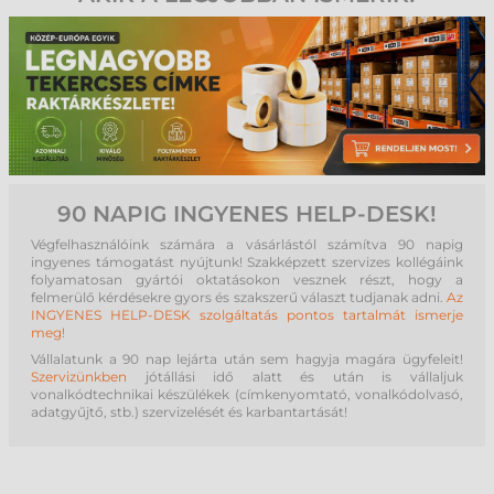
90 NAPIG INGYENES HELP-DESK!
Végfelhasználóink számára a vásárlástól számítva 90 napig
ingyenes támogatást nyújtunk! Szakképzett szervizes kollégáink
folyamatosan gyártói oktatásokon vesznek részt, hogy a
felmerülő kérdésekre gyors és szakszerű választ tudjanak adni.
Az
INGYENES HELP-DESK szolgáltatás pontos tartalmát ismerje
meg!
Vállalatunk a 90 nap lejárta után sem hagyja magára ügyfeleit!
Szervizünkben
jótállási idő alatt és után is vállaljuk
vonalkódtechnikai készülékek (címkenyomtató, vonalkódolvasó,
adatgyűjtő, stb.) szervizelését és karbantartását!