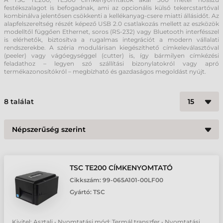
festékszalagot is befogadnak, ami az opcionális külső tekercstartóval
kombinálva jelentősen csökkenti a kellékanyag-csere miatti állásidőt. Az
alapfelszereltség részét képező USB 2.0 csatlakozás mellett az eszközök
modelltől függően Ethernet, soros (RS-232) vagy Bluetooth interfésszel
is elérhetők, biztosítva a rugalmas integrációt a modern vállalati
rendszerekbe. A széria modulárisan kiegészíthető címkeleválasztóval
(peeler) vagy vágóegységgel (cutter) is, így bármilyen címkézési
feladathoz – legyen szó szállítási bizonylatokról vagy apró
termékazonosítókról – megbízható és gazdaságos megoldást nyújt.
8
találat
TSC TE200 CÍMKENYOMTATÓ
Cikkszám:
99-065A101-00LF00
Gyártó:
TSC
Kivitel: Asztali • Nyomtatási mód: Termál transzfer • Nyomtatási