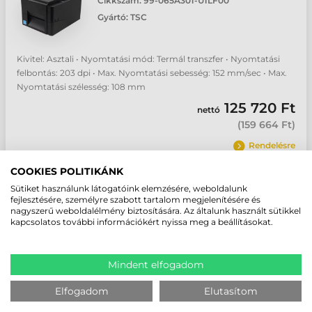
Cikkszám:
99-065A301-U1LF00
Gyártó:
TSC
Kivitel: Asztali • Nyomtatási mód: Termál transzfer • Nyomtatási
felbontás: 203 dpi • Max. Nyomtatási sebesség: 152 mm/sec • Max.
Nyomtatási szélesség: 108 mm
125 720 Ft
nettó
(
159 664 Ft
)
Rendelésre
COOKIES POLITIKÁNK
db
Sütiket használunk látogatóink elemzésére, weboldalunk
fejlesztésére, személyre szabott tartalom megjelenítésére és
nagyszerű weboldalélmény biztosítására. Az általunk használt sütikkel
kapcsolatos további információkért nyissa meg a beállításokat.
TSC TE300 CÍMKENYOMTATÓ
Cikkszám:
99-065A701-U1LF00
Mindent elfogadom
Gyártó:
TSC
Elfogadom
Elutasítom
Kivitel: Asztali • Nyomtatási mód: Termál transzfer • Nyomtatási