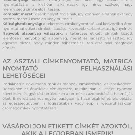
nyomtatására is kiválóan alkalmasak, így nincs szükség nagy
mennyiségű címke előállítására.
Kompakt méret:
kisebb helyet foglalnak, így könnyen elférnek akár egy
normál méretű asztalon vagy pulton is.
Költséghatékonyság:
a tekercses címkenyomtatókkal kedvezőbb áron
nyomtathat etikett címkét, ráadásul kevesebb karbantartást igényelnek.
Nagyobb alapanyag választék:
a tekercses etikett címkék között
jelentősen nagyobb az alapanyag, méret és ragasztó választék, így
egészen biztos, hogy minden felhasználási területre talál megfelelő
címkét.
AZ ASZTALI CÍMKENYOMTATÓ, MATRICA
NYOMTATÓ FELHASZNÁLÁSI
LEHETŐSÉGEI
Irodákban a dokumentumok és mappák címkézésére, kiskereskedelmi
üzletekben az árucikkek címkézésére, raktárakban a készlet nyomon
követésére és gyártási területeken a termékek azonosítására használják
őket. Emellett számos egyéb iparágban is hasznosak lehetnek, például
az egészségügyben, a logisztikában vagy épp a webáruházakban
csomagcímkék nyomtatására.
VÁSÁROLJON ETIKETT CÍMKÉT AZOKTÓL,
AKIK A LEGJOBBAN ISMERIK!