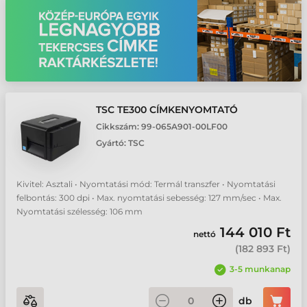
TSC TE300 CÍMKENYOMTATÓ
Cikkszám:
99-065A901-00LF00
Gyártó:
TSC
Kivitel: Asztali • Nyomtatási mód: Termál transzfer • Nyomtatási
felbontás: 300 dpi • Max. nyomtatási sebesség: 127 mm/sec • Max.
Nyomtatási szélesség: 106 mm
144 010 Ft
nettó
(
182 893 Ft
)
3-5 munkanap
db