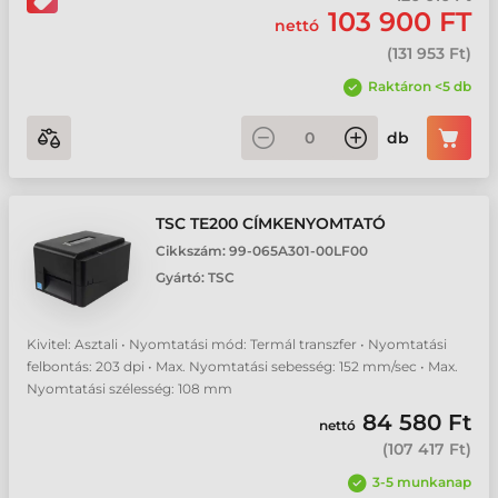
103 900 FT
nettó
(
131 953 Ft
)
Raktáron <5 db
db
TSC TE200 CÍMKENYOMTATÓ
Cikkszám:
99-065A301-00LF00
Gyártó:
TSC
Kivitel: Asztali • Nyomtatási mód: Termál transzfer • Nyomtatási
felbontás: 203 dpi • Max. Nyomtatási sebesség: 152 mm/sec • Max.
Nyomtatási szélesség: 108 mm
84 580 Ft
nettó
(
107 417 Ft
)
3-5 munkanap