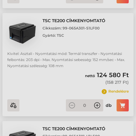
TSC TE200 CÍMKENYOMTATÓ
Cikkszám:
99-065A301-S1LF00
Gyártó:
TSC
Kivitel: Asztali • Nyomtatási mód: Termál transzfer • Nyomtatási
felbontás: 203 dpi • Max. Nyomtatási sebesség: 152 mm/sec • Max.
Nyomtatási szélesség: 108 mm
124 580 Ft
nettó
(
158 217 Ft
)
Rendelésre
db
TSC TE200 CÍMKENYOMTATÓ