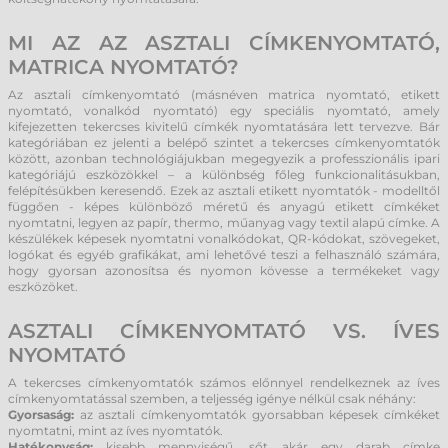
MI AZ AZ ASZTALI CÍMKENYOMTATÓ,
MATRICA NYOMTATÓ?
Az asztali címkenyomtató (másnéven matrica nyomtató, etikett
nyomtató, vonalkód nyomtató) egy speciális nyomtató, amely
kifejezetten tekercses kivitelű címkék nyomtatására lett tervezve. Bár
kategóriában ez jelenti a belépő szintet a tekercses címkenyomtatók
között, azonban technológiájukban megegyezik a professzionális ipari
kategóriájú eszközökkel – a különbség főleg funkcionalitásukban,
felépítésükben keresendő. Ezek az asztali etikett nyomtatók - modelltől
függően - képes különböző méretű és anyagú etikett címkéket
nyomtatni, legyen az papír, thermo, műanyag vagy textil alapú címke. A
készülékek képesek nyomtatni vonalkódokat, QR-kódokat, szövegeket,
logókat és egyéb grafikákat, ami lehetővé teszi a felhasználó számára,
hogy gyorsan azonosítsa és nyomon kövesse a termékeket vagy
eszközöket.
ASZTALI CÍMKENYOMTATÓ VS. ÍVES
NYOMTATÓ
A tekercses címkenyomtatók számos előnnyel rendelkeznek az íves
címkenyomtatással szemben, a teljesség igénye nélkül csak néhány:
Gyorsaság:
az asztali címkenyomtatók gyorsabban képesek címkéket
nyomtatni, mint az íves nyomtatók.
Hatékonyság:
kisebb mennyiségű, sőt akár egy darab címke