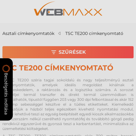
Asztali címkenyomtatók
TSC TE200 címkenyomtató
SZŰRÉSEK
TSC TE200 CÍMKENYOMTATÓ
Beszélgetés indítása
A TSC TE200 széria tagjai sokoldalú és nagy teljesítményű asztali
címkenyomtatók, amelyek ideális megoldást kínálnak a
kiskereskedelem, a raktározás és a logisztika számára. A sorozat
modelljei termál transzfer és direkt termál üzemmódban is
használhatók, típustól függően 203 vagy 300 dpi felbontással és akár 152
mm/mp sebességgel készítve el a tűéles etiketteket. Kiemelkedő
jellemzőjük a házból teljes egészében kivehető nyomtatási modul,
amely lehetővé teszi az egység beépítését egyedi kioszk alkalmazásokba
is. A szerszám nélkül cserélhető nyomtatófej és továbbító görgő pedig
rendkívül egyszerűvé és gyorssá teszi a karbantartást, minimalizálva az
üzemeltetési költségeket.
A TSC TE200, TE300 címkenyomtatók akár 300 méter hosszú