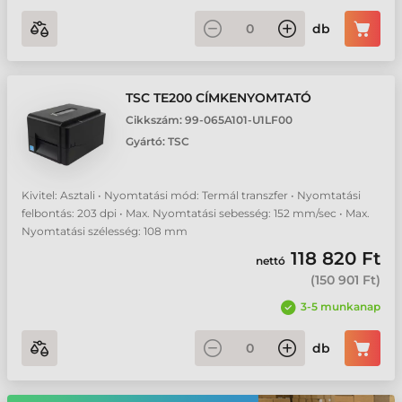
db
TSC TE200 CÍMKENYOMTATÓ
Cikkszám:
99-065A101-U1LF00
Gyártó:
TSC
Kivitel: Asztali • Nyomtatási mód: Termál transzfer • Nyomtatási
felbontás: 203 dpi • Max. Nyomtatási sebesség: 152 mm/sec • Max.
Nyomtatási szélesség: 108 mm
118 820 Ft
nettó
(
150 901 Ft
)
3-5 munkanap
db