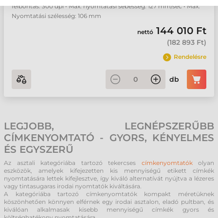
felbontás: 300 dpi • Max. nyomtatási sebesség: 127 mm/sec • Max.
Nyomtatási szélesség: 106 mm
144 010 Ft
nettó
(
182 893 Ft
)
Rendelésre
db
LEGJOBB, LEGNÉPSZERŰBB
CÍMKENYOMTATÓ - GYORS, KÉNYELMES
ÉS EGYSZERŰ
Az asztali kategóriába tartozó tekercses
címkenyomtatók
olyan
eszközök, amelyek kifejezetten kis mennyiségű etikett címkék
nyomtatására lettek kifejlesztve, így kiváló alternatívát nyújtva a lézeres
vagy tintasugaras irodai nyomtatók kiváltására.
A kategóriába tartozó címkenyomtatók kompakt méretüknek
köszönhetően könnyen elférnek egy irodai asztalon, eladó pultban, és
kiválóan alkalmasak kisebb mennyiségű címkék gyors és
költséghatékony nyomtatására.