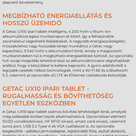
alapvető követelmény.
MEGBÍZHATÓ ENERGIAELLÁTÁS ÉS
HOSSZÚ ÜZEMIDŐ
A Getac UX10 ipari tablet intelligens, 4 200 mAh-s lítium-ion
akkumulátora egész munkanapon át kitart, így a felhasználók
zavartalanul végezhetik feladataikat. A nagyobb energiaszükségletű
műszakokhoz vagy hosszabb terepi munkához a Getac nagy
kapacitású, 9 240 mAh-s akkumulátort kínál, amely a megszokott
munkarendeken túl is megbízható energiaellátást biztosít. Az opcionális
hot-swap megoldás lehetővé teszi az akkumulátorcsere végrehajtását
anélkül, hogy a készüléket ki kellene kapcsolni. A gyors adatátvitelt a
legújabb vezeték nélküli technológiák, mint a Wi-Fi 6E és a Bluetooth
5.3, valamint az opcionális 4G LTE és Ethernet csatlakozás biztosítják.
GETAC UX10 IPARI TABLET -
RUGALMASSÁG ÉS BŐVÍTHETŐSÉG
EGYETLEN ESZKÖZBEN
A Getac UX10 ipari tablet számos bővítési lehetőséget kínál, amelyek
még szélesebb körben teszik alkalmazhatóvá. Opcionálisan elérhető
1D/2D vonalkódolvasó, HF RFID olvasó, smart card olvasó, valamint
soros port, USB 3.2 Type-A és VGA csatlakozó is. Az opcionális
kiegészítők – például járműadapter, kijelzővédő fólia, asztali dokkoló,
digitális stylus vagy hordtáska – lehetővé teszik, hogy a tablet minden