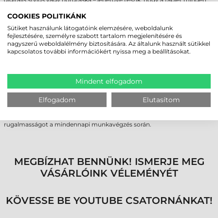
munkafolyamatban tökéletesen illeszkedjen a felhasználói igényekhez.
COOKIES POLITIKÁNK
SPECIÁLIS MODELLEK KÜLÖNLEGES
Sütiket használunk látogatóink elemzésére, weboldalunk
fejlesztésére, személyre szabott tartalom megjelenítésére és
IGÉNYEKHEZ
nagyszerű weboldalélmény biztosítására. Az általunk használt sütikkel
kapcsolatos további információkért nyissa meg a beállításokat.
A Getac UX10 ipari tablet több változatban is elérhető a különböző
iparági követelményekhez igazodva. A Getac UX10-EX modellt
kifejezetten a robbanásveszélyes környezetekben való használatra
tervezték, amely megfelel az ATEX és az IECEx szabványoknak is. Az
Mindent elfogadom
egészségügyi szektor számára pedig az UX10-IP változat kínál
megoldást, amely zárt billentyűzetével elősegíti a fertőzések
Elfogadom
Elutasítom
megelőzését és egyszerű tisztíthatóságot biztosít. Ez a modell
továbbfejlesztett biztonsági funkciókkal védi a bizalmas adatokat és
opcionális multifunkciós kemény fogantyúval növeli a mobilitást és a
rugalmasságot a mindennapi munkavégzés során.
MEGBÍZHAT BENNÜNK! ISMERJE MEG
VÁSÁRLÓINK VÉLEMÉNYÉT
KÖVESSE BE YOUTUBE CSATORNÁNKAT!