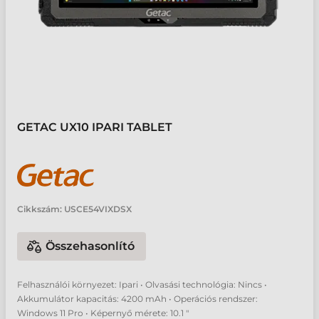
GETAC UX10 IPARI TABLET
Cikkszám:
USCE54VIXDSX
Összehasonlító
Felhasználói környezet: Ipari • Olvasási technológia: Nincs •
Akkumulátor kapacitás: 4200 mAh • Operációs rendszer:
Windows 11 Pro • Képernyő mérete: 10.1 "