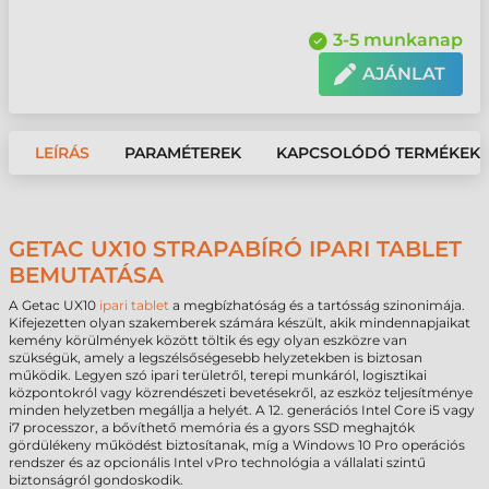
3-5 munkanap
AJÁNLAT
LEÍRÁS
PARAMÉTEREK
KAPCSOLÓDÓ TERMÉKEK
GETAC UX10 STRAPABÍRÓ IPARI TABLET
BEMUTATÁSA
A Getac UX10
ipari tablet
a megbízhatóság és a tartósság szinonimája.
Kifejezetten olyan szakemberek számára készült, akik mindennapjaikat
kemény körülmények között töltik és egy olyan eszközre van
szükségük, amely a legszélsőségesebb helyzetekben is biztosan
működik. Legyen szó ipari területről, terepi munkáról, logisztikai
központokról vagy közrendészeti bevetésekről, az eszköz teljesítménye
minden helyzetben megállja a helyét. A 12. generációs Intel Core i5 vagy
i7 processzor, a bővíthető memória és a gyors SSD meghajtók
gördülékeny működést biztosítanak, míg a Windows 10 Pro operációs
rendszer és az opcionális Intel vPro technológia a vállalati szintű
biztonságról gondoskodik.