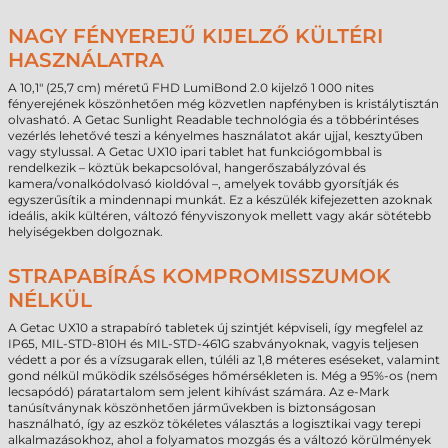
NAGY FÉNYEREJŰ KIJELZŐ KÜLTÉRI
HASZNÁLATRA
A 10,1" (25,7 cm) méretű FHD LumiBond 2.0 kijelző 1 000 nites
fényerejének köszönhetően még közvetlen napfényben is kristálytisztán
olvasható. A Getac Sunlight Readable technológia és a többérintéses
vezérlés lehetővé teszi a kényelmes használatot akár ujjal, kesztyűben
vagy stylussal. A Getac UX10 ipari tablet hat funkciógombbal is
rendelkezik – köztük bekapcsolóval, hangerőszabályzóval és
kamera/vonalkódolvasó kioldóval –, amelyek tovább gyorsítják és
egyszerűsítik a mindennapi munkát. Ez a készülék kifejezetten azoknak
ideális, akik kültéren, változó fényviszonyok mellett vagy akár sötétebb
helyiségekben dolgoznak.
STRAPABÍRÁS KOMPROMISSZUMOK
NÉLKÜL
A Getac UX10 a strapabíró tabletek új szintjét képviseli, így megfelel az
IP65, MIL-STD-810H és MIL-STD-461G szabványoknak, vagyis teljesen
védett a por és a vízsugarak ellen, túléli az 1,8 méteres eséseket, valamint
gond nélkül működik szélsőséges hőmérsékleten is. Még a 95%-os (nem
lecsapódó) páratartalom sem jelent kihívást számára. Az e-Mark
tanúsítványnak köszönhetően járművekben is biztonságosan
használható, így az eszköz tökéletes választás a logisztikai vagy terepi
alkalmazásokhoz, ahol a folyamatos mozgás és a változó körülmények