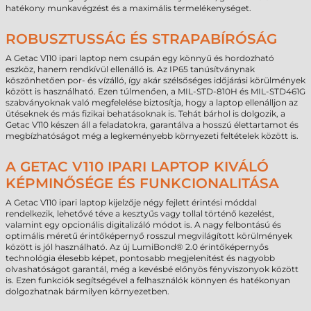
hatékony munkavégzést és a maximális termelékenységet.
ROBUSZTUSSÁG ÉS STRAPABÍRÓSÁG
A Getac V110 ipari laptop nem csupán egy könnyű és hordozható
eszköz, hanem rendkívül ellenálló is. Az IP65 tanúsítványnak
köszönhetően por- és vízálló, így akár szélsőséges időjárási körülmények
között is használható. Ezen túlmenően, a MIL-STD-810H és MIL-STD461G
szabványoknak való megfelelése biztosítja, hogy a laptop ellenálljon az
ütéseknek és más fizikai behatásoknak is. Tehát bárhol is dolgozik, a
Getac V110 készen áll a feladatokra, garantálva a hosszú élettartamot és
megbízhatóságot még a legkeményebb környezeti feltételek között is.
A GETAC V110 IPARI LAPTOP KIVÁLÓ
KÉPMINŐSÉGE ÉS FUNKCIONALITÁSA
A Getac V110 ipari laptop kijelzője négy fejlett érintési móddal
rendelkezik, lehetővé téve a kesztyűs vagy tollal történő kezelést,
valamint egy opcionális digitalizáló módot is. A nagy felbontású és
optimális méretű érintőképernyő rosszul megvilágított körülmények
között is jól használható. Az új LumiBond® 2.0 érintőképernyős
technológia élesebb képet, pontosabb megjelenítést és nagyobb
olvashatóságot garantál, még a kevésbé előnyös fényviszonyok között
is. Ezen funkciók segítségével a felhasználók könnyen és hatékonyan
dolgozhatnak bármilyen környezetben.