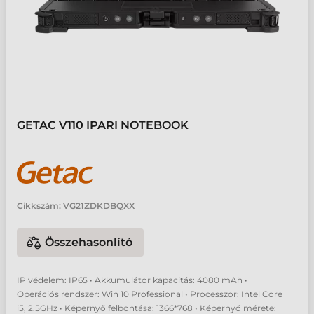
GETAC V110 IPARI NOTEBOOK
Cikkszám:
VG21ZDKDBQXX
Összehasonlító
IP védelem: IP65 • Akkumulátor kapacitás: 4080 mAh •
Operációs rendszer: Win 10 Professional • Processzor: Intel Core
i5, 2.5GHz • Képernyő felbontása: 1366*768 • Képernyő mérete: