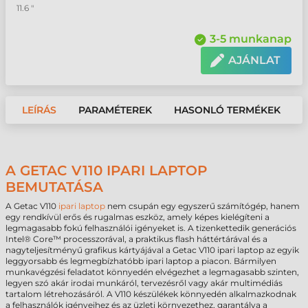
11.6 "
3-5 munkanap
AJÁNLAT
LEÍRÁS
PARAMÉTEREK
HASONLÓ TERMÉKEK
A GETAC V110 IPARI LAPTOP
BEMUTATÁSA
A Getac V110
ipari laptop
nem csupán egy egyszerű számítógép, hanem
egy rendkívül erős és rugalmas eszköz, amely képes kielégíteni a
legmagasabb fokú felhasználói igényeket is. A tizenkettedik generációs
Intel® Core™ processzorával, a praktikus flash háttértárával és a
nagyteljesítményű grafikus kártyájával a Getac V110 ipari laptop az egyik
leggyorsabb és legmegbízhatóbb ipari laptop a piacon. Bármilyen
munkavégzési feladatot könnyedén elvégezhet a legmagasabb szinten,
legyen szó akár irodai munkáról, tervezésről vagy akár multimédiás
tartalom létrehozásáról. A V110 készülékek könnyedén alkalmazkodnak
a felhasználók igényeihez és az üzleti környezethez, garantálva a