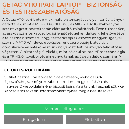
GETAC V110 IPARI LAPTOP - BIZTONSÁG
ÉS TESTRESZABHATÓSÁG
A Getac V110 ipari laptop maximális biztonságát az olyan tanúsítványok
garantálják, mint a MIL-STD-810H, IP65 és MIL-STD461G szabványok
szerint végzett tesztek során elért pozitív minősítések. Ezen túlmenően,
az eszköz számos kapcsolódási lehetőséggel rendelkezik, lehetővé téve
a felhasználó számára, hogy testre szabja az eszközt az egyéni igényei
szerint. A V110 Windows operációs rendszere pedig biztosítja a
gördülékeny és hatékony munkafolyamatokat, bármilyen feladatot is
végezzen. A biztonsági funkciók, mint például az Intel vPro technológia
és a TPM 2.0, további védelmet nyújtanak az üzleti adatok számára. A
V110 tehát nem csupán egy laptop, hanem egy teljes körű megoldás a
legkülönbözőbb kihívásokra a vállalati követelményeknek megfelelően.
COOKIES POLITIKÁNK
Sütiket használunk látogatóink elemzésére, weboldalunk
fejlesztésére, személyre szabott tartalom megjelenítésére és
nagyszerű weboldalélmény biztosítására. Az általunk használt sütikkel
MEGBÍZHAT BENNÜNK! ISMERJE MEG
kapcsolatos további információkért nyissa meg a beállításokat.
VÁSÁRLÓINK VÉLEMÉNYÉT
Mindent elfogadom
KÖVESSE BE YOUTUBE CSATORNÁNKAT!
Elfogadom
Elutasítom
LEGUTÓBB MEGTEKINTETT TERMÉKEK