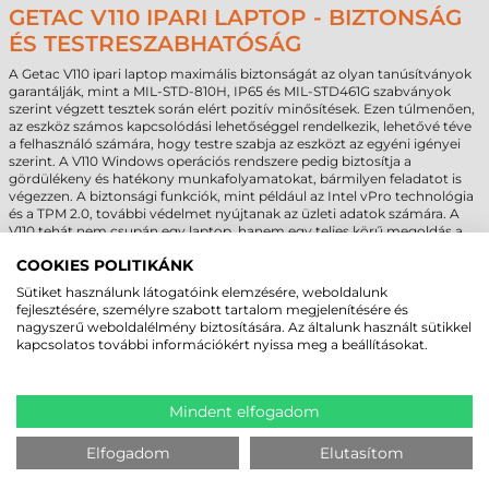
GETAC V110 IPARI LAPTOP - BIZTONSÁG
ÉS TESTRESZABHATÓSÁG
A Getac V110 ipari laptop maximális biztonságát az olyan tanúsítványok
garantálják, mint a MIL-STD-810H, IP65 és MIL-STD461G szabványok
szerint végzett tesztek során elért pozitív minősítések. Ezen túlmenően,
az eszköz számos kapcsolódási lehetőséggel rendelkezik, lehetővé téve
a felhasználó számára, hogy testre szabja az eszközt az egyéni igényei
szerint. A V110 Windows operációs rendszere pedig biztosítja a
gördülékeny és hatékony munkafolyamatokat, bármilyen feladatot is
végezzen. A biztonsági funkciók, mint például az Intel vPro technológia
és a TPM 2.0, további védelmet nyújtanak az üzleti adatok számára. A
V110 tehát nem csupán egy laptop, hanem egy teljes körű megoldás a
legkülönbözőbb kihívásokra a vállalati követelményeknek megfelelően.
COOKIES POLITIKÁNK
Sütiket használunk látogatóink elemzésére, weboldalunk
fejlesztésére, személyre szabott tartalom megjelenítésére és
nagyszerű weboldalélmény biztosítására. Az általunk használt sütikkel
MEGBÍZHAT BENNÜNK! ISMERJE MEG
kapcsolatos további információkért nyissa meg a beállításokat.
VÁSÁRLÓINK VÉLEMÉNYÉT
Mindent elfogadom
KÖVESSE BE YOUTUBE CSATORNÁNKAT!
Elfogadom
Elutasítom
LEGUTÓBB MEGTEKINTETT TERMÉKEK