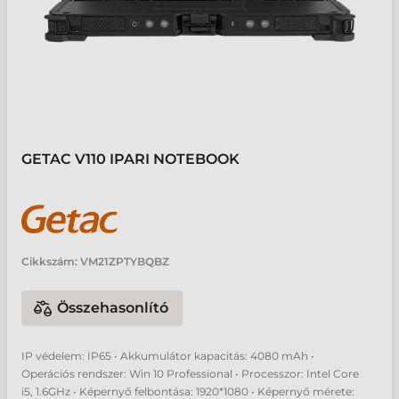
GETAC V110 IPARI NOTEBOOK
Cikkszám:
VM21ZPTYBQBZ
Összehasonlító
IP védelem: IP65 • Akkumulátor kapacitás: 4080 mAh •
Operációs rendszer: Win 10 Professional • Processzor: Intel Core
i5, 1.6GHz • Képernyő felbontása: 1920*1080 • Képernyő mérete: