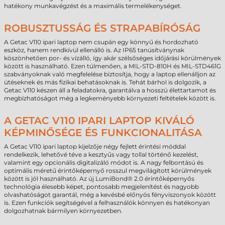
hatékony munkavégzést és a maximális termelékenységet.
ROBUSZTUSSÁG ÉS STRAPABÍRÓSÁG
A Getac V110 ipari laptop nem csupán egy könnyű és hordozható
eszköz, hanem rendkívül ellenálló is. Az IP65 tanúsítványnak
köszönhetően por- és vízálló, így akár szélsőséges időjárási körülmények
között is használható. Ezen túlmenően, a MIL-STD-810H és MIL-STD461G
szabványoknak való megfelelése biztosítja, hogy a laptop ellenálljon az
ütéseknek és más fizikai behatásoknak is. Tehát bárhol is dolgozik, a
Getac V110 készen áll a feladatokra, garantálva a hosszú élettartamot és
megbízhatóságot még a legkeményebb környezeti feltételek között is.
A GETAC V110 IPARI LAPTOP KIVÁLÓ
KÉPMINŐSÉGE ÉS FUNKCIONALITÁSA
A Getac V110 ipari laptop kijelzője négy fejlett érintési móddal
rendelkezik, lehetővé téve a kesztyűs vagy tollal történő kezelést,
valamint egy opcionális digitalizáló módot is. A nagy felbontású és
optimális méretű érintőképernyő rosszul megvilágított körülmények
között is jól használható. Az új LumiBond® 2.0 érintőképernyős
technológia élesebb képet, pontosabb megjelenítést és nagyobb
olvashatóságot garantál, még a kevésbé előnyös fényviszonyok között
is. Ezen funkciók segítségével a felhasználók könnyen és hatékonyan
dolgozhatnak bármilyen környezetben.