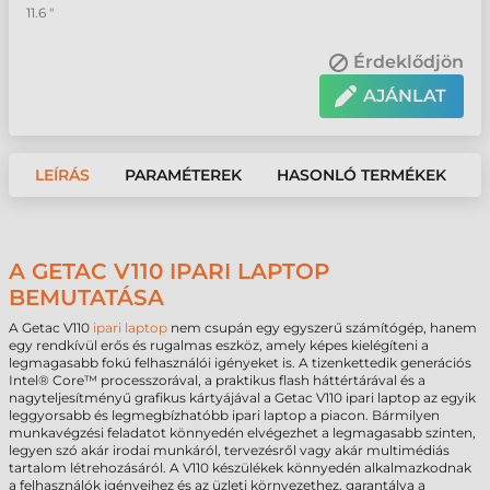
11.6 "
Érdeklődjön
AJÁNLAT
LEÍRÁS
PARAMÉTEREK
HASONLÓ TERMÉKEK
A GETAC V110 IPARI LAPTOP
BEMUTATÁSA
A Getac V110
ipari laptop
nem csupán egy egyszerű számítógép, hanem
egy rendkívül erős és rugalmas eszköz, amely képes kielégíteni a
legmagasabb fokú felhasználói igényeket is. A tizenkettedik generációs
Intel® Core™ processzorával, a praktikus flash háttértárával és a
nagyteljesítményű grafikus kártyájával a Getac V110 ipari laptop az egyik
leggyorsabb és legmegbízhatóbb ipari laptop a piacon. Bármilyen
munkavégzési feladatot könnyedén elvégezhet a legmagasabb szinten,
legyen szó akár irodai munkáról, tervezésről vagy akár multimédiás
tartalom létrehozásáról. A V110 készülékek könnyedén alkalmazkodnak
a felhasználók igényeihez és az üzleti környezethez, garantálva a