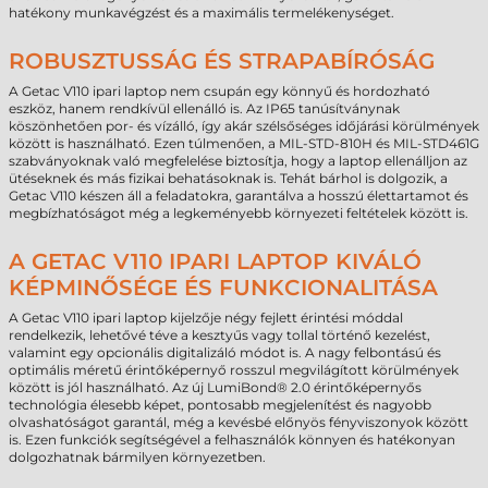
hatékony munkavégzést és a maximális termelékenységet.
ROBUSZTUSSÁG ÉS STRAPABÍRÓSÁG
A Getac V110 ipari laptop nem csupán egy könnyű és hordozható
eszköz, hanem rendkívül ellenálló is. Az IP65 tanúsítványnak
köszönhetően por- és vízálló, így akár szélsőséges időjárási körülmények
között is használható. Ezen túlmenően, a MIL-STD-810H és MIL-STD461G
szabványoknak való megfelelése biztosítja, hogy a laptop ellenálljon az
ütéseknek és más fizikai behatásoknak is. Tehát bárhol is dolgozik, a
Getac V110 készen áll a feladatokra, garantálva a hosszú élettartamot és
megbízhatóságot még a legkeményebb környezeti feltételek között is.
A GETAC V110 IPARI LAPTOP KIVÁLÓ
KÉPMINŐSÉGE ÉS FUNKCIONALITÁSA
A Getac V110 ipari laptop kijelzője négy fejlett érintési móddal
rendelkezik, lehetővé téve a kesztyűs vagy tollal történő kezelést,
valamint egy opcionális digitalizáló módot is. A nagy felbontású és
optimális méretű érintőképernyő rosszul megvilágított körülmények
között is jól használható. Az új LumiBond® 2.0 érintőképernyős
technológia élesebb képet, pontosabb megjelenítést és nagyobb
olvashatóságot garantál, még a kevésbé előnyös fényviszonyok között
is. Ezen funkciók segítségével a felhasználók könnyen és hatékonyan
dolgozhatnak bármilyen környezetben.