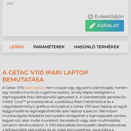
11.6 "
Érdeklődjön
AJÁNLAT
LEÍRÁS
PARAMÉTEREK
HASONLÓ TERMÉKEK
A GETAC V110 IPARI LAPTOP
BEMUTATÁSA
A Getac V110
ipari laptop
nem csupán egy egyszerű számítógép, hanem
egy rendkívül erős és rugalmas eszköz, amely képes kielégíteni a
legmagasabb fokú felhasználói igényeket is. A tizenkettedik generációs
Intel® Core™ processzorával, a praktikus flash háttértárával és a
nagyteljesítményű grafikus kártyájával a Getac V110 ipari laptop az egyik
leggyorsabb és legmegbízhatóbb ipari laptop a piacon. Bármilyen
munkavégzési feladatot könnyedén elvégezhet a legmagasabb szinten,
legyen szó akár irodai munkáról, tervezésről vagy akár multimédiás
tartalom létrehozásáról. A V110 készülékek könnyedén alkalmazkodnak
a felhasználók igényeihez és az üzleti környezethez, garantálva a