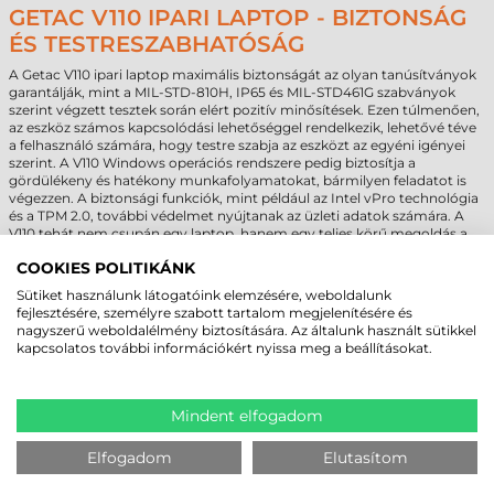
GETAC V110 IPARI LAPTOP - BIZTONSÁG
ÉS TESTRESZABHATÓSÁG
A Getac V110 ipari laptop maximális biztonságát az olyan tanúsítványok
garantálják, mint a MIL-STD-810H, IP65 és MIL-STD461G szabványok
szerint végzett tesztek során elért pozitív minősítések. Ezen túlmenően,
az eszköz számos kapcsolódási lehetőséggel rendelkezik, lehetővé téve
a felhasználó számára, hogy testre szabja az eszközt az egyéni igényei
szerint. A V110 Windows operációs rendszere pedig biztosítja a
gördülékeny és hatékony munkafolyamatokat, bármilyen feladatot is
végezzen. A biztonsági funkciók, mint például az Intel vPro technológia
és a TPM 2.0, további védelmet nyújtanak az üzleti adatok számára. A
V110 tehát nem csupán egy laptop, hanem egy teljes körű megoldás a
legkülönbözőbb kihívásokra a vállalati követelményeknek megfelelően.
COOKIES POLITIKÁNK
Sütiket használunk látogatóink elemzésére, weboldalunk
fejlesztésére, személyre szabott tartalom megjelenítésére és
nagyszerű weboldalélmény biztosítására. Az általunk használt sütikkel
MEGBÍZHAT BENNÜNK! ISMERJE MEG
kapcsolatos további információkért nyissa meg a beállításokat.
VÁSÁRLÓINK VÉLEMÉNYÉT
Mindent elfogadom
KÖVESSE BE YOUTUBE CSATORNÁNKAT!
Elfogadom
Elutasítom
LEGUTÓBB MEGTEKINTETT TERMÉKEK