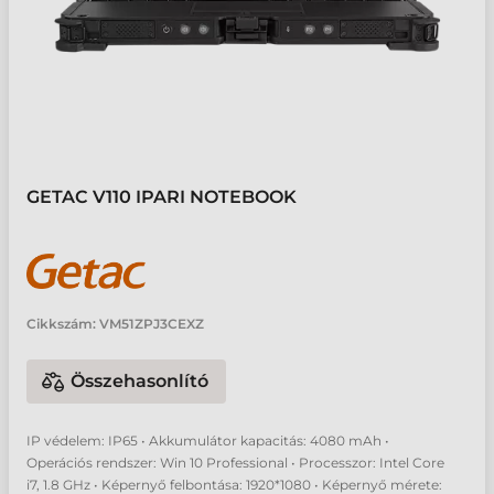
GETAC V110 IPARI NOTEBOOK
Cikkszám:
VM51ZPJ3CEXZ
Összehasonlító
IP védelem: IP65 • Akkumulátor kapacitás: 4080 mAh •
Operációs rendszer: Win 10 Professional • Processzor: Intel Core
i7, 1.8 GHz • Képernyő felbontása: 1920*1080 • Képernyő mérete: