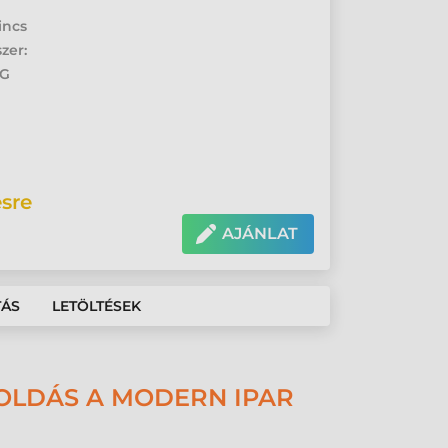
incs
zer:
4G
sre
AJÁNLAT
TÁS
LETÖLTÉSEK
OLDÁS A MODERN IPAR