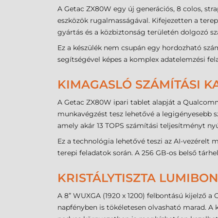
A Getac ZX80W egy új generációs, 8 colos, str
eszközök rugalmasságával. Kifejezetten a terepi
gyártás és a közbiztonság területén dolgozó 
Ez a készülék nem csupán egy hordozható számí
segítségével képes a komplex adatelemzési fel
KIMAGASLÓ SZÁMÍTÁSI K
A Getac ZX80W ipari tablet alapját a Qualc
munkavégzést tesz lehetővé a legigényesebb s
amely akár 13 TOPS számítási teljesítményt nyú
Ez a technológia lehetővé teszi az AI-vezérelt 
terepi feladatok során. A 256 GB-os belső tárhe
KRISTÁLYTISZTA LUMIBO
A 8” WUXGA (1920 x 1200) felbontású kijelző a G
napfényben is tökéletesen olvasható marad. A 