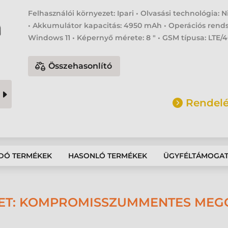
Felhasználói környezet: Ipari • Olvasási technológia: N
• Akkumulátor kapacitás: 4950 mAh • Operációs rends
Windows 11 • Képernyő mérete: 8 " • GSM típusa: LTE/
Összehasonlító
Rendelé
DÓ TERMÉKEK
HASONLÓ TERMÉKEK
ÜGYFÉLTÁMOGA
BLET: KOMPROMISSZUMMENTES MEG