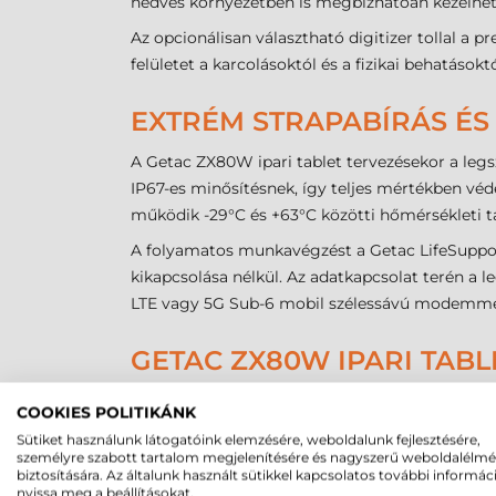
nedves környezetben is megbízhatóan kezelhet
Az opcionálisan választható digitizer tollal a p
felületet a karcolásoktól és a fizikai behatásoktó
EXTRÉM STRAPABÍRÁS ÉS
A Getac ZX80W ipari tablet tervezésekor a leg
IP67-es minősítésnek, így teljes mértékben véde
működik -29°C és +63°C közötti hőmérsékleti
A folyamatos munkavégzést a Getac LifeSupport
kikapcsolása nélkül. Az adatkapcsolat terén a 
LTE vagy 5G Sub-6 mobil szélessávú modemmel,
GETAC ZX80W IPARI TAB
A készülék sokoldalúságát a számos opcionális b
COOKIES POLITIKÁNK
kártyafoglalattal vagy Hybrid SIM tálcával is. A
Sütiket használunk látogatóink elemzésére, weboldalunk fejlesztésére,
többhelyes akkumulátortöltők – teszi lehetővé
személyre szabott tartalom megjelenítésére és nagyszerű weboldalélm
biztosítására. Az általunk használt sütikkel kapcsolatos további informác
A Getac ZX80W ipari tablet a jövőálló technoló
nyissa meg a beállításokat.