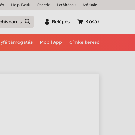
tés
Help-Desk
Szerviz
Letöltések
Márkáink
Kosár
chívban is
Belépés
yféltámogatás
Mobil App
Címke kereső