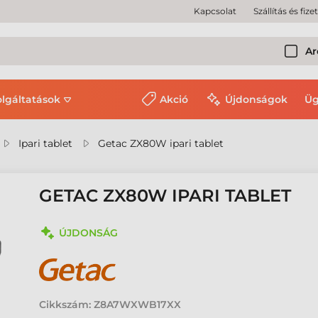
Kapcsolat
Szállítás és fize
Ar
olgáltatások
Akció
Újdonságok
Üg
Ipari tablet
Getac ZX80W ipari tablet
GETAC ZX80W IPARI TABLET
ÚJDONSÁG
Cikkszám:
Z8A7WXWB17XX