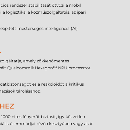
ciós rendszer stabilitását ötvözi a mobil
a logisztika, a közműszolgáltatás, az ipari
épített mesterséges intelligencia (AI)
A
olgáltatja, amely zökkenőmentes
dedikált Qualcomm® Hexagon™ NPU processzor,
datbiztonságot és a reakcióidőt a kritikus
mazások tárolásához.
SHEZ
1000 nites fényerőt biztosít, így közvetlen
eciális üzemmódjai révén kesztyűben vagy akár