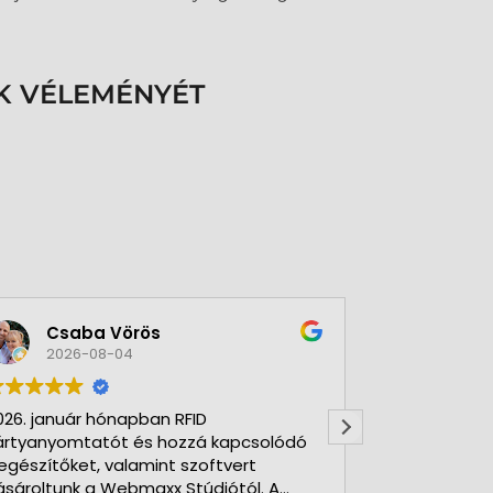
K VÉLEMÉNYÉT
Csaba Vörös
Éva 
2026-08-04
2026-
026. január hónapban RFID
Nagyon szer
ártyanyomtatót és hozzá kapcsolódó
Kft-t. Gyorsa
iegészítőket, valamint szoftvert
Udvarias, ho
ásároltunk a Webmaxx Stúdiótól. A