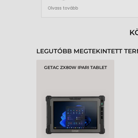
Rendben volt a rendelésem
Olvass tovább
K
LEGUTÓBB MEGTEKINTETT TE
GETAC ZX80W IPARI TABLET