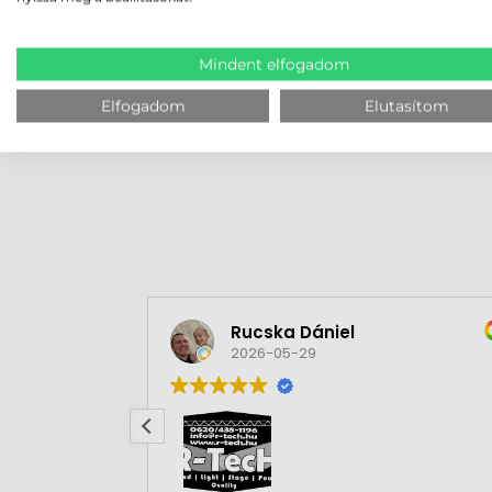
terepmunka legnehezebb pillanataiban is.
Mindent elfogadom
MEGBÍZHAT B
Elfogadom
Elutasítom
Rucska Dániel
2026-05-29