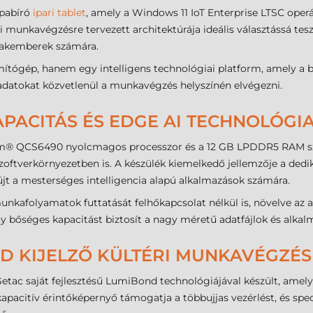
apabíró
ipari tablet
, amely a Windows 11 IoT Enterprise LTSC operá
 munkavégzésre tervezett architektúrája ideális választássá teszi 
szakemberek számára.
tógép, hanem egy intelligens technológiai platform, amely a be
adatokat közvetlenül a munkavégzés helyszínén elvégezni.
APACITÁS ÉS EDGE AI TECHNOLÓGI
omm® QCS6490 nyolcmagos processzor és a 12 GB LPDDR5 RAM sz
zoftverkörnyezetben is. A készülék kiemelkedő jellemzője a 
jt a mesterséges intelligencia alapú alkalmazások számára.
munkafolyamatok futtatását felhőkapcsolat nélkül is, növelve az a
ly bőséges kapacitást biztosít a nagy méretű adatfájlok és alkal
ND KIJELZŐ KÜLTÉRI MUNKAVÉGZÉ
etac saját fejlesztésű LumiBond technológiájával készült, amely 
kapacitív érintőképernyő támogatja a többujjas vezérlést, és sp