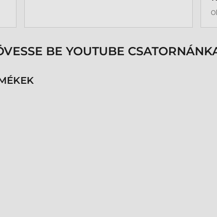
b
O
a
k
p
s
ÖVESSE BE YOUTUBE CSATORNÁNKA
é
h
n
RMÉKEK
v
k
k
p
K