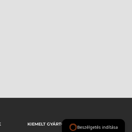
K
KIEMELT GYÁRTÓINK
Beszélgetés indítása