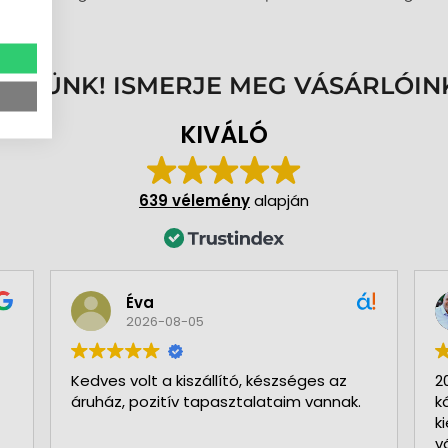
ENNÜNK! ISMERJE MEG VÁSÁRLÓIN
KIVÁLÓ
639 vélemény
alapján
Éva
2026-08-05
Kedves volt a kiszállító, készséges az
2
áruház, pozitív tapasztalataim vannak.
k
k
v