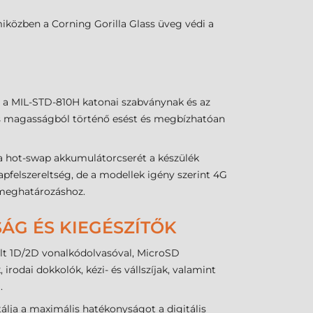
, miközben a Corning Gorilla Glass üveg védi a
l a MIL-STD-810H katonai szabványnak és az
eres magasságból történő esést és megbízhatóan
a hot-swap akkumulátorcserét a készülék
pfelszereltség, de a modellek igény szerint 4G
ymeghatározáshoz.
ÁG ÉS KIEGÉSZÍTŐK
rált 1D/2D vonalkódolvasóval, MicroSD
irodai dokkolók, kézi- és vállszíjak, valamint
.
álja a maximális hatékonyságot a digitális