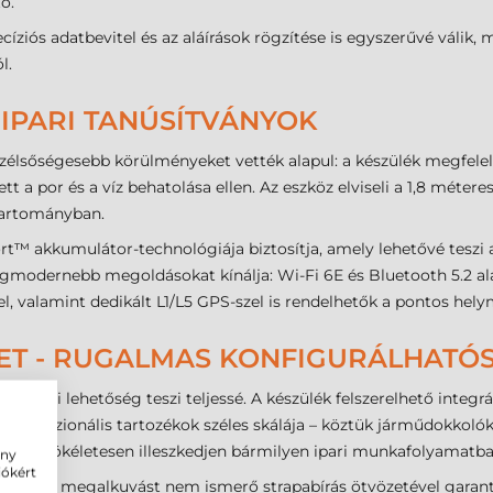
ő.
recíziós adatbevitel és az aláírások rögzítése is egyszerűvé válik
l.
 IPARI TANÚSÍTVÁNYOK
szélsőségesebb körülményeket vették alapul: a készülék megfele
tt a por és a víz behatolása ellen. Az eszköz elviseli a 1,8 mét
 tartományban.
™ akkumulátor-technológiája biztosítja, amely lehetővé teszi 
legmodernebb megoldásokat kínálja: Wi-Fi 6E és Bluetooth 5.2 ala
 valamint dedikált L1/L5 GPS-szel is rendelhetők a pontos hel
LET - RUGALMAS KONFIGURÁLHATÓS
ővítési lehetőség teszi teljessé. A készülék felszerelhető integ
 professzionális tartozékok széles skálája – köztük járműdokkolók, 
, hogy tökéletesen illeszkedjen bármilyen ipari munkafolyamatba
ény
iókért
gia és a megalkuvást nem ismerő strapabírás ötvözetével garant