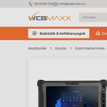
m_phone
m_email
+36 33 631 240
info@webmaxx.hu
Eszközök & kellékanyagok
Sz
Kezdőoldal
Eszköz
Számítástechnika