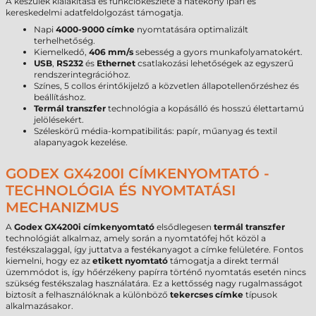
A készülék kialakítása és funkciókészlete a hatékony ipari és
kereskedelmi adatfeldolgozást támogatja.
Napi
4000-9000 címke
nyomtatására optimalizált
terhelhetőség.
Kiemelkedő,
406 mm/s
sebesség a gyors munkafolyamatokért.
USB
,
RS232
és
Ethernet
csatlakozási lehetőségek az egyszerű
rendszerintegrációhoz.
Színes, 5 collos érintőkijelző a közvetlen állapotellenőrzéshez és
beállításhoz.
Termál transzfer
technológia a kopásálló és hosszú élettartamú
jelölésekért.
Széleskörű média-kompatibilitás: papír, műanyag és textil
alapanyagok kezelése.
GODEX GX4200I CÍMKENYOMTATÓ -
TECHNOLÓGIA ÉS NYOMTATÁSI
MECHANIZMUS
A
Godex GX4200i címkenyomtató
elsődlegesen
termál transzfer
technológiát alkalmaz, amely során a nyomtatófej hőt közöl a
festékszalaggal, így juttatva a festékanyagot a címke felületére. Fontos
kiemelni, hogy ez az
etikett nyomtató
támogatja a direkt termál
üzemmódot is, így hőérzékeny papírra történő nyomtatás esetén nincs
szükség festékszalag használatára. Ez a kettősség nagy rugalmasságot
biztosít a felhasználóknak a különböző
tekercses címke
típusok
alkalmazásakor.