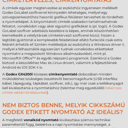
CÍMKETERVEZÉS, CÍMKENYOMTATÁS
A címkék egyszer megtervezése az eszközhöz ingyenesen mellékelt
Godex GoLabel szoftverrel könnyedén lehetséges, mellyel egy
szövegszerkesztőhöz hasonló grafikus felületen tervezheti és tördelheti
a nyomatképet. A kinyomtatott címkék szabadon tartalmazhatnak
feliratot, vonalkódot vagy akár egyszínű grafikákat is (pl. logó). A Godex
GoLabel szoftver adatbázis kezelésre is képes, aminek köszönhetően
kiemelkedik a vetélytársak címketervező szoftverei közül, hiszen a
legtöbb gyártónál a komplexebb feladatokat ellátó funkciók csak extra
felárért érhetők el! Szintén mellékeljük az eszközhöz a Windows driver-t,
mellyel a felhasználók egyszerűen tudnak vonalkódos etiketteket
nyomtatni a megszokott Windows alkalmazásokból, mint pl.
Microsoft® Office™ és egyéb népszerű programok. Ezenkívül a Godex
biztosít a készülékhez Mac és Linux drivert, valamint a fejlesztőknek
Android és iOS SDK-t is.
A
Godex GX4200i
közepes
címkenyomtató
dobozában minden
működéshez szükséges összetevőt becsomagoltunk (USB interfész
kábel, tápegység, tápkábel, szoftver, stb.), így már csak a kellékanyagot
kell kiválasztania a nyomtatáshoz (tekintse meg egyedülálló
tekercses
címke raktári kínálatunkat
).
NEM BIZTOS BENNE, MELYIK CIKKSZÁMÚ
GODEX ETIKETT NYOMTATÓ AZ IDEÁLIS?
A megfelelő
vonalkód nyomtató
kiválasztása számos technikai
paramétertől függ, beleértve a napi nyomtatási mennyiséget, a