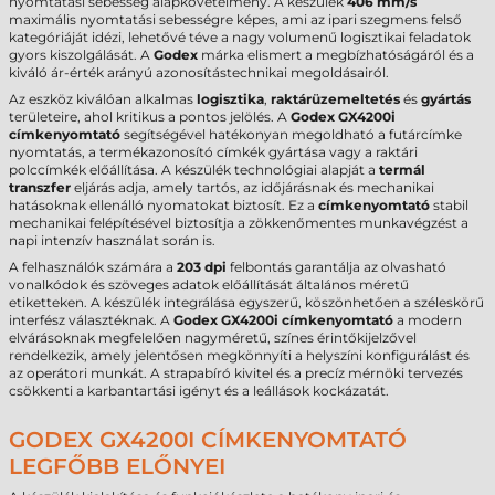
nyomtatási sebesség alapkövetelmény. A készülék
406 mm/s
maximális nyomtatási sebességre képes, ami az ipari szegmens felső
kategóriáját idézi, lehetővé téve a nagy volumenű logisztikai feladatok
gyors kiszolgálását. A
Godex
márka elismert a megbízhatóságáról és a
kiváló ár-érték arányú azonosítástechnikai megoldásairól.
Az eszköz kiválóan alkalmas
logisztika
,
raktárüzemeltetés
és
gyártás
területeire, ahol kritikus a pontos jelölés. A
Godex GX4200i
címkenyomtató
segítségével hatékonyan megoldható a futárcímke
nyomtatás, a termékazonosító címkék gyártása vagy a raktári
polccímkék előállítása. A készülék technológiai alapját a
termál
transzfer
eljárás adja, amely tartós, az időjárásnak és mechanikai
hatásoknak ellenálló nyomatokat biztosít. Ez a
címkenyomtató
stabil
mechanikai felépítésével biztosítja a zökkenőmentes munkavégzést a
napi intenzív használat során is.
A felhasználók számára a
203 dpi
felbontás garantálja az olvasható
vonalkódok és szöveges adatok előállítását általános méretű
etiketteken. A készülék integrálása egyszerű, köszönhetően a széleskörű
interfész választéknak. A
Godex GX4200i címkenyomtató
a modern
elvárásoknak megfelelően nagyméretű, színes érintőkijelzővel
rendelkezik, amely jelentősen megkönnyíti a helyszíni konfigurálást és
az operátori munkát. A strapabíró kivitel és a precíz mérnöki tervezés
csökkenti a karbantartási igényt és a leállások kockázatát.
GODEX GX4200I CÍMKENYOMTATÓ
LEGFŐBB ELŐNYEI