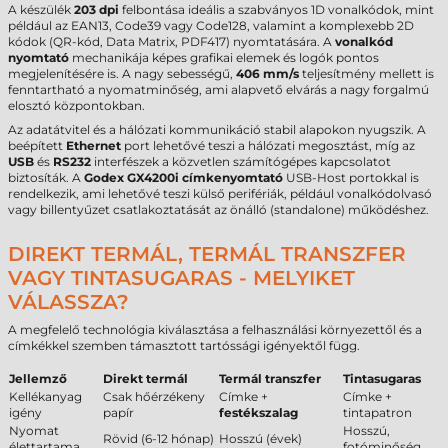
A készülék
203 dpi
felbontása ideális a szabványos 1D vonalkódok, mint
például az EAN13, Code39 vagy Code128, valamint a komplexebb 2D
kódok (QR-kód, Data Matrix, PDF417) nyomtatására. A
vonalkód
nyomtató
mechanikája képes grafikai elemek és logók pontos
megjelenítésére is. A nagy sebességű,
406 mm/s
teljesítmény mellett is
fenntartható a nyomatminőség, ami alapvető elvárás a nagy forgalmú
elosztó központokban.
Az adatátvitel és a hálózati kommunikáció stabil alapokon nyugszik. A
beépített
Ethernet
port lehetővé teszi a hálózati megosztást, míg az
USB
és
RS232
interfészek a közvetlen számítógépes kapcsolatot
biztosíták. A
Godex GX4200i címkenyomtató
USB-Host portokkal is
rendelkezik, ami lehetővé teszi külső perifériák, például vonalkódolvasó
vagy billentyűzet csatlakoztatását az önálló (standalone) működéshez.
DIREKT TERMÁL, TERMÁL TRANSZFER
VAGY TINTASUGARAS - MELYIKET
VÁLASSZA?
A megfelelő technológia kiválasztása a felhasználási környezettől és a
címkékkel szemben támasztott tartóssági igényektől függ.
Jellemző
Direkt termál
Termál transzfer
Tintasugaras
Kellékanyag
Csak hőérzékeny
Címke +
Címke +
igény
papír
festékszalag
tintapatron
Nyomat
Hosszú,
Rövid (6-12 hónap)
Hosszú (évek)
élettartama
fotóminőség