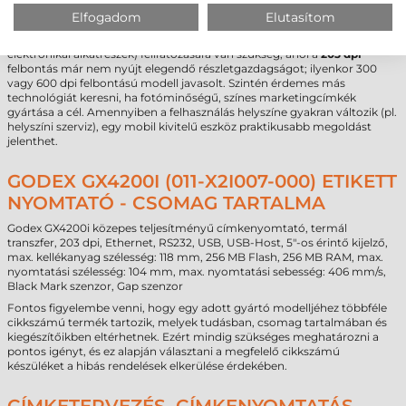
A
közepes
kategória és a
406 mm/s
sebesség alkalmassá teszi intenzív,
Elfogadom
Elutasítom
akár több műszakos munkavégzésre is.
Nem ez a
címkenyomtató
a megfelelő választás, ha extrém kicsi (pl.
elektronikai alkatrészek) feliratozására van szükség, ahol a
203 dpi
felbontás már nem nyújt elegendő részletgazdagságot; ilyenkor 300
vagy 600 dpi felbontású modell javasolt. Szintén érdemes más
technológiát keresni, ha fotóminőségű, színes marketingcímkék
gyártása a cél. Amennyiben a felhasználás helyszíne gyakran változik (pl.
helyszíni szerviz), egy mobil kivitelű eszköz praktikusabb megoldást
jelenthet.
GODEX GX4200I (011-X2I007-000) ETIKETT
NYOMTATÓ - CSOMAG TARTALMA
Godex GX4200i közepes teljesítményű címkenyomtató, termál
transzfer, 203 dpi, Ethernet, RS232, USB, USB-Host, 5"-os érintő kijelző,
max. kellékanyag szélesség: 118 mm, 256 MB Flash, 256 MB RAM, max.
nyomtatási szélesség: 104 mm, max. nyomtatási sebesség: 406 mm/s,
Black Mark szenzor, Gap szenzor
Fontos figyelembe venni, hogy egy adott gyártó modelljéhez többféle
cikkszámú termék tartozik, melyek tudásban, csomag tartalmában és
kiegészítőikben eltérhetnek. Ezért mindig szükséges meghatározni a
pontos igényt, és ez alapján választani a megfelelő cikkszámú
készüléket a hibás rendelések elkerülése érdekében.