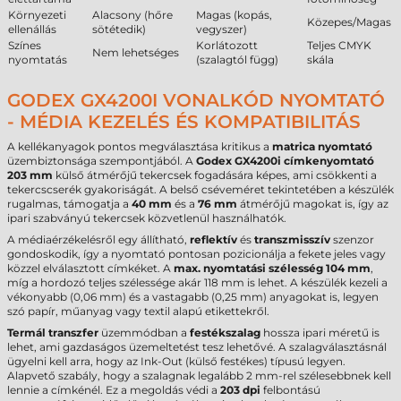
Környezeti
Alacsony (hőre
Magas (kopás,
Közepes/Magas
ellenállás
sötétedik)
vegyszer)
Színes
Korlátozott
Teljes CMYK
Nem lehetséges
nyomtatás
(szalagtól függ)
skála
GODEX GX4200I VONALKÓD NYOMTATÓ
- MÉDIA KEZELÉS ÉS KOMPATIBILITÁS
A kellékanyagok pontos megválasztása kritikus a
matrica nyomtató
üzembiztonsága szempontjából. A
Godex GX4200i címkenyomtató
203 mm
külső átmérőjű tekercsek fogadására képes, ami csökkenti a
tekercscserék gyakoriságát. A belső cséveméret tekintetében a készülék
rugalmas, támogatja a
40 mm
és a
76 mm
átmérőjű magokat is, így az
ipari szabványú tekercsek közvetlenül használhatók.
A médiaérzékelésről egy állítható,
reflektív
és
transzmisszív
szenzor
gondoskodik, így a nyomtató pontosan pozicionálja a fekete jeles vagy
közzel elválasztott címkéket. A
max. nyomtatási szélesség
104 mm
,
míg a hordozó teljes szélessége akár 118 mm is lehet. A készülék kezeli a
vékonyabb (0,06 mm) és a vastagabb (0,25 mm) anyagokat is, legyen
szó papír, műanyag vagy textil alapú etikettekről.
Termál transzfer
üzemmódban a
festékszalag
hossza ipari méretű is
lehet, ami gazdaságos üzemeltetést tesz lehetővé. A szalagválasztásnál
ügyelni kell arra, hogy az Ink-Out (külső festékes) típusú legyen.
Alapvető szabály, hogy a szalagnak legalább 2 mm-rel szélesebbnek kell
lennie a címkénél. Ez a megoldás védi a
203 dpi
felbontású