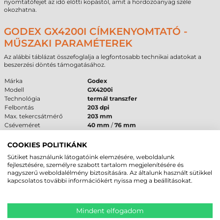
nyomtatófejet az idő előtti kopástól, amit a hordozóanyag széle
okozhatna.
GODEX GX4200I CÍMKENYOMTATÓ -
MŰSZAKI PARAMÉTEREK
Az alábbi táblázat összefoglalja a legfontosabb technikai adatokat a
beszerzési döntés támogatásához.
Márka
Godex
Modell
GX4200i
Technológia
termál transzfer
Felbontás
203 dpi
Max. tekercsátmérő
203 mm
Cséveméret
40 mm
/
76 mm
Interfész
USB
,
RS232
,
Ethernet
Garancia
12 hónap
készülék /
6 hónap
fej
COOKIES POLITIKÁNK
Sütiket használunk látogatóink elemzésére, weboldalunk
FELHASZNÁLÁSI TERÜLETEK ÉS „MIKOR
fejlesztésére, személyre szabott tartalom megjelenítésére és
nagyszerű weboldalélmény biztosítására. Az általunk használt sütikkel
NEM EZ A MEGFELELŐ VÁLASZTÁS?”
kapcsolatos további információkért nyissa meg a beállításokat.
A
Godex GX4200i címkenyomtató
kiemelkedő teljesítményt nyújt a
logisztikai raktározásban, a gyártósori végellenőrzésnél és a
kereskedelmi elosztó központokban. Alkalmas nagy mennyiségű
Mindent elfogadom
szállítási etikett, leltári matrica és termékjelölő címke gyors előállítására.