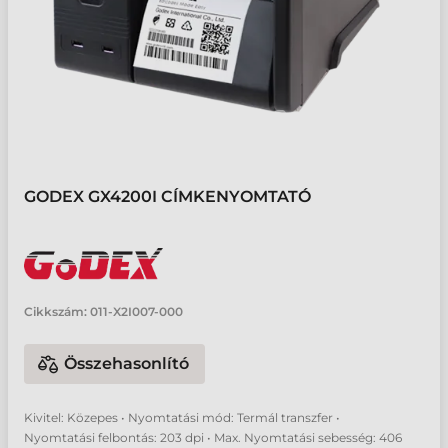
GODEX GX4200I CÍMKENYOMTATÓ
Cikkszám:
011-X2I007-000
Összehasonlító
Kivitel: Közepes • Nyomtatási mód: Termál transzfer •
Nyomtatási felbontás: 203 dpi • Max. Nyomtatási sebesség: 406