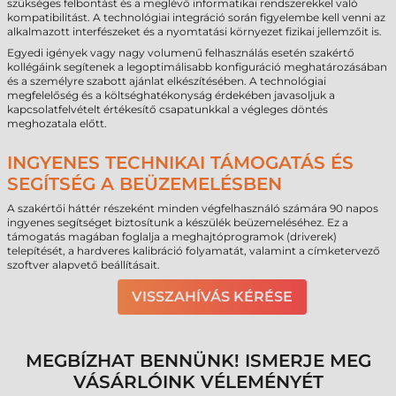
szükséges felbontást és a meglévő informatikai rendszerekkel való
kompatibilitást. A technológiai integráció során figyelembe kell venni az
alkalmazott interfészeket és a nyomtatási környezet fizikai jellemzőit is.
Egyedi igények vagy nagy volumenű felhasználás esetén szakértő
kollégáink segítenek a legoptimálisabb konfiguráció meghatározásában
és a személyre szabott ajánlat elkészítésében. A technológiai
megfelelőség és a költséghatékonyság érdekében javasoljuk a
kapcsolatfelvételt értékesítő csapatunkkal a végleges döntés
meghozatala előtt.
INGYENES TECHNIKAI TÁMOGATÁS ÉS
SEGÍTSÉG A BEÜZEMELÉSBEN
A szakértői háttér részeként minden végfelhasználó számára 90 napos
ingyenes segítséget biztosítunk a készülék beüzemeléséhez. Ez a
támogatás magában foglalja a meghajtóprogramok (driverek)
telepítését, a hardveres kalibráció folyamatát, valamint a címketervező
szoftver alapvető beállításait.
VISSZAHÍVÁS KÉRÉSE
MEGBÍZHAT BENNÜNK! ISMERJE MEG
VÁSÁRLÓINK VÉLEMÉNYÉT