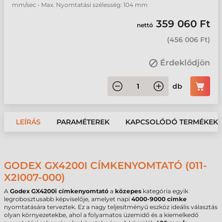
mm/sec • Max. Nyomtatási szélesség: 104 mm
359 060 Ft
nettó
(
456 006 Ft
)
Érdeklődjön
db
LEÍRÁS
PARAMÉTEREK
KAPCSOLÓDÓ TERMÉKEK
GODEX GX4200I CÍMKENYOMTATÓ (011-
X2I007-000)
A
Godex GX4200i címkenyomtató
a
közepes
kategória egyik
legrobosztusabb képviselője, amelyet napi
4000-9000 címke
nyomtatására terveztek. Ez a nagy teljesítményű eszköz ideális választás
olyan környezetekbe, ahol a folyamatos üzemidő és a kiemelkedő