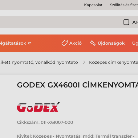
Kapcsolat
Szállítás és fize
Ar
olgáltatások
Akció
Újdonságok
Üg
ikett nyomtató, vonalkód nyomtató
Közepes címkenyomta
GODEX GX4600I CÍMKENYOMT
Cikkszám:
011-X6I007-000
Kivitel: Közepes • Nyomtatási mód: Termál transzfer •