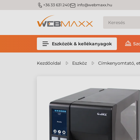
m_phone
m_email
+36 33 631 240
info@webmaxx.hu
Eszközök & kellékanyagok
Sz
Kezdőoldal
Eszköz
Címkenyomtató, et