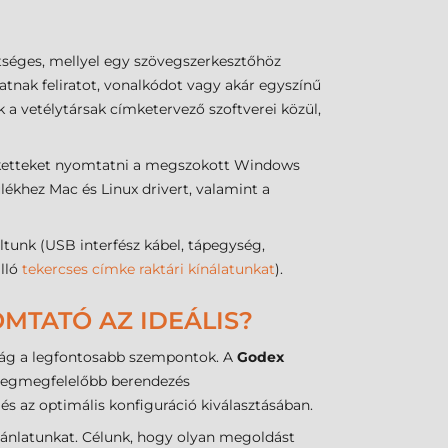
séges, mellyel egy szövegszerkesztőhöz
tnak feliratot, vonalkódot vagy akár egyszínű
k a vetélytársak címketervező szoftverei közül,
tiketteket nyomtatni a megszokott Windows
ékhez Mac és Linux drivert, valamint a
nk (USB interfész kábel, tápegység,
álló
tekercses címke raktári kínálatunkat
).
MTATÓ AZ IDEÁLIS?
nság a legfontosabb szempontok. A
Godex
 legmegfelelőbb berendezés
s az optimális konfiguráció kiválasztásában.
jánlatunkat. Célunk, hogy olyan megoldást