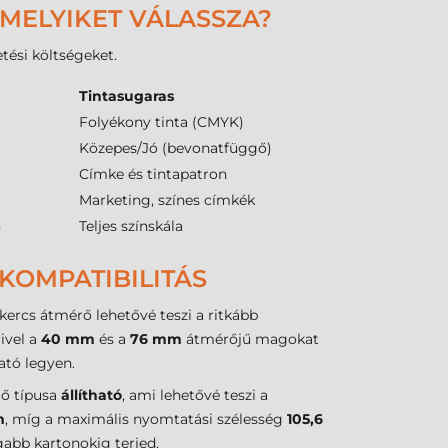
 MELYIKET VÁLASSZA?
tési költségeket.
Tintasugaras
Folyékony tinta (CMYK)
Közepes/Jó (bevonatfüggő)
Címke és tintapatron
Marketing, színes címkék
)
Teljes színskála
KOMPATIBILITÁS
kercs átmérő lehetővé teszi a ritkább
ivel a
40 mm
és a
76 mm
átmérőjű magokat
tó legyen.
lő típusa
állítható
, ami lehetővé teszi a
m
, míg a maximális nyomtatási szélesség
105,6
gabb kartonokig terjed.