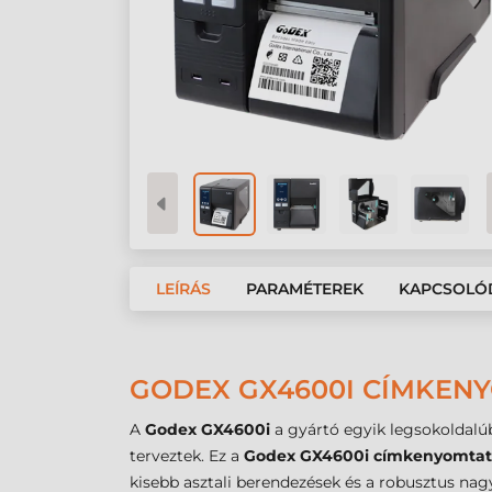
LEÍRÁS
PARAMÉTEREK
KAPCSOLÓ
GODEX GX4600I CÍMKENYO
A
Godex GX4600i
a gyártó egyik legsokoldalú
terveztek. Ez a
Godex GX4600i címkenyomta
kisebb asztali berendezések és a robusztus nagy