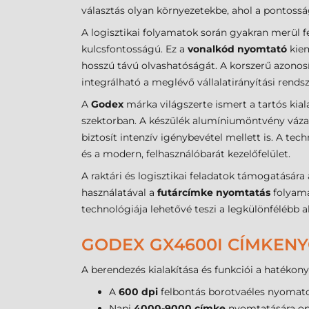
választás olyan környezetekbe, ahol a pontos
A logisztikai folyamatok során gyakran merül f
kulcsfontosságú. Ez a
vonalkód nyomtató
kiem
hosszú távú olvashatóságát. A korszerű azonos
integrálható a meglévő vállalatirányítási rends
A
Godex
márka világszerte ismert a tartós kia
szektorban. A készülék alumíniumöntvény váza 
biztosít intenzív igénybevétel mellett is. A tec
és a modern, felhasználóbarát kezelőfelület.
A raktári és logisztikai feladatok támogatására
használatával a
futárcímke nyomtatás
folyama
technológiája lehetővé teszi a legkülönfélébb a
GODEX GX4600I CÍMKEN
A berendezés kialakítása és funkciói a hatékony
A
600 dpi
felbontás borotvaéles nyomato
Napi
4000-9000 címke
nyomtatására op