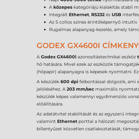
A
közepes
kategóriájú kialakítás stabil m
Integrált
Ethernet
,
RS232
és
USB
interfés
Az 5 collos színes érintőképernyő intuitív
Rugalmas alapanyag-kezelés, amely támog
GODEX GX4600I CÍMKENY
A
Godex GX4600i
azonosítástechnikai eszköz
hő hatására. Mivel ezek az eszközök támogatjá
(hőpapír) alapanyagra is képesek nyomtatni. Ez
A készülék
600 dpi
felbontással dolgozik, ami
jelöléséhez. A
203 mm/sec
maximális nyomtatá
készülék képes valamennyi egydimenziós vonal
előállítására.
Az adatátvitel stabilitását és az egyszerű integ
valamint
Ethernet
porttal a hálózati megosztá
billentyűzet közvetlen csatlakoztatását, támo