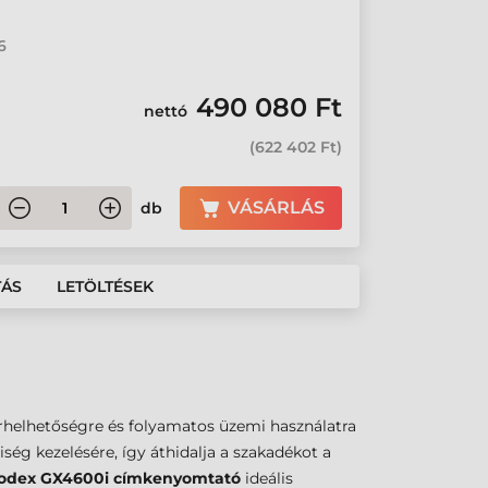
6
490 080 Ft
nettó
(
622 402 Ft
)
VÁSÁRLÁS
db
TÁS
LETÖLTÉSEK
terhelhetőségre és folyamatos üzemi használatra
ég kezelésére, így áthidalja a szakadékot a
odex GX4600i címkenyomtató
ideális