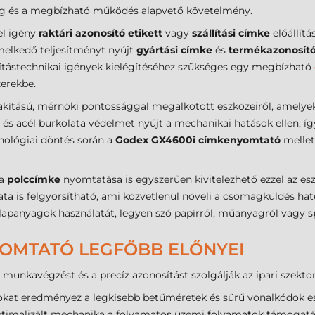
ság és a megbízható működés alapvető követelmény.
el igény
raktári azonosító etikett
vagy
szállítási címke
előállítá
elkedő teljesítményt nyújt
gyártási címke
és
termékazonosít
ítástechnikai igények kielégítéséhez szükséges egy megbízható
zerekbe.
lakítású, mérnöki pontossággal megalkotott eszközeiről, amelyek
és acél burkolata védelmet nyújt a mechanikai hatások ellen, íg
hnológiai döntés során a
Godex GX4600i címkenyomtató
mellet
 a
polccímke
nyomtatása is egyszerűen kivitelezhető ezzel az es
ta is felgyorsítható, ami közvetlenül növeli a csomagküldés ha
lapanyagok használatát, legyen szó papírról, műanyagról vagy spe
YOMTATÓ LEGFŐBB ELŐNYEI
 munkavégzést és a precíz azonosítást szolgálják az ipari szekto
kat eredményez a legkisebb betűméretek és sűrű vonalkódok es
timalizált mechanika a folyamatos üzemi folyamatok támogatá