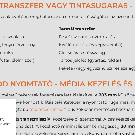
TRANSZFER VAGY TINTASUGARAS -
sa alapvetően meghatározza a címke tartósságát és az üzemelte
Termál transzfer
 használata
Festékszalagos nyomtatás
, fényre érzékeny)
Kiváló (kopás- és vegyszerálló)
 címke
Címke és festékszalag
futár, élelmiszer)
Tartós jelölés (gyártás, raktár)
Fekete (vagy egyszínű színes szalag
D NYOMTATÓ - MÉDIA KEZELÉS ÉS 
 méretű tekercsek fogadására lett kialakítva. A
203 mm
külső te
 belső cséve kompatibilitás tekintetében a nyomtató rugalmas, m
lérhető legtöbb
tekercses címke
típus zökkenőmentesen használha
ete jel) és
transzmisszív
(közérzékelő) szenzorral. A címkeérzéke
ény
iókért
os pozicionálását. A kezelhető minimális címke magasság
20 m
stagságú média kezelésére képes, ami a vékony papírtól a vasta