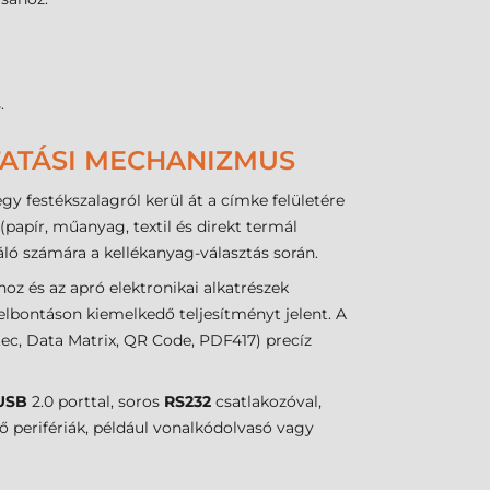
.
TATÁSI MECHANIZMUS
y festékszalagról kerül át a címke felületére
apír, műanyag, textil és direkt termál
ló számára a kellékanyag-választás során.
oz és az apró elektronikai alkatrészek
felbontáson kiemelkedő teljesítményt jelent. A
c, Data Matrix, QR Code, PDF417) precíz
USB
2.0 porttal, soros
RS232
csatlakozóval,
ő perifériák, például vonalkódolvasó vagy