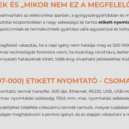
EK ÉS „MIKOR NEM EZ A MEGFELEL
kalmazható az elektronikai iparban, a gyógyszergyártásban és mi
gisztikai központokban a nagy sebességű és tartós
etikett nyomt
polccímkék és termékcímkék gyártása válik egyszerűvé és köl
egfelelő választás, ha a napi igény nem haladja meg az 500-1000
s technológiát fontolóra venni, ha kizárólag rövid távú, beltéri
rnyezeti hatásoknak kitett, több évig olvasható jelölésekhez kiz
007-000) ETIKETT NYOMTATÓ - CSO
ató, termál transzfer, 600 dpi, Ethernet, RS232, USB, USB-Host
 max. nyomtatási szélesség: 105,6 mm, max. nyomtatási sebessé
delljéhez többféle cikkszámú termék tartozik, melyek tudásban
séges meghatározni a pontos igényt, és ez alapján választani a 