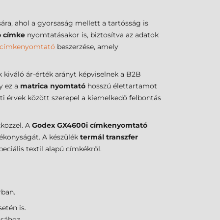
sára, ahol a gyorsaság mellett a tartósság is
ó címke
nyomtatásakor is, biztosítva az adatok
címkenyomtató
beszerzése, amely
 kiváló ár-érték arányt képviselnek a B2B
y ez a
matrica nyomtató
hosszú élettartamot
ti érvek között szerepel a kiemelkedő felbontás
zközzel. A
Godex GX4600i címkenyomtató
tékonyságát. A készülék
termál transzfer
ciális textil alapú címkékről.
rban.
etén is.
sához.