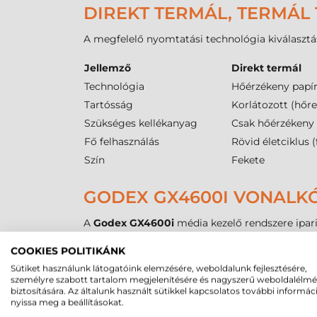
DIREKT TERMÁL, TERMÁL 
A megfelelő nyomtatási technológia kiválasztá
Jellemző
Direkt termál
Technológia
Hőérzékeny papír
Tartósság
Korlátozott (hőre
Szükséges kellékanyag
Csak hőérzékeny
Fő felhasználás
Rövid életciklus (
Szín
Fekete
GODEX GX4600I VONALKÓ
A
Godex GX4600i
média kezelő rendszere ipari
kellékanyag-cserét, ami növeli az üzemidőt. A
COOKIES POLITIKÁNK
egyaránt kezeli. Ez biztosítja, hogy a piacon e
Sütiket használunk látogatóink elemzésére, weboldalunk fejlesztésére,
A nyomtató egyaránt rendelkezik
reflektív
(fek
személyre szabott tartalom megjelenítésére és nagyszerű weboldalélm
biztosítására. Az általunk használt sütikkel kapcsolatos további informác
szabálytalan alakú vagy perforált címkék pont
nyissa meg a beállításokat.
mm
. A készülék
0,06 mil
és
0,25 mil
közötti va