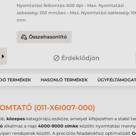
Nyomtatási felbontás: 600 dpi • Max. Nyomtatási
sebesség: 203 mm/sec • Max. Nyomtatási szélesség: 10
mm
Összehasonlító
Érdeklődjön
DÓ TERMÉKEK
HASONLÓ TERMÉKEK
ÜGYFÉLTÁMOGA
MTATÓ (011-X6I007-000)
bb,
közepes
kategóriájú eszköze, amelyet kifejezetten a stabil 
tó
alkalmas a napi
4000-9000 címke
közötti nyomtatási mennyis
ipari rendszerek között. A precíziós feladatokhoz optimalizált
G