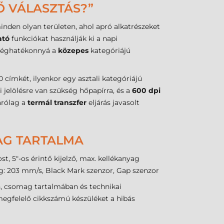
Ő VÁLASZTÁS?”
nden olyan területen, ahol apró alkatrészeket
ató
funkciókat használják ki a napi
tséghatékonnyá a
közepes
kategóriájú
 címkét, ilyenkor egy asztali kategóriájú
 jelölésre van szükség hőpapírra, és a
600 dpi
árólag a
termál transzfer
eljárás javasolt
MAG TARTALMA
, 5"-os érintő kijelző, max. kellékanyag
g: 203 mm/s, Black Mark szenzor, Gap szenzor
, csomag tartalmában és technikai
megfelelő cikkszámú készüléket a hibás