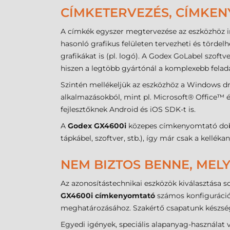
CÍMKETERVEZÉS, CÍMKE
A címkék egyszer megtervezése az eszközhöz i
hasonló grafikus felületen tervezheti és törde
grafikákat is (pl. logó). A Godex GoLabel szoft
hiszen a legtöbb gyártónál a komplexebb feladat
Szintén mellékeljük az eszközhöz a Windows dr
alkalmazásokból, mint pl. Microsoft® Office™ é
fejlesztőknek Android és iOS SDK-t is.
A
Godex GX4600i
közepes címkenyomtató dobo
tápkábel, szoftver, stb.), így már csak a kellé
NEM BIZTOS BENNE, MELY
Az azonosítástechnikai eszközök kiválasztása 
GX4600i címkenyomtató
számos konfiguráció
meghatározásához. Szakértő csapatunk készségg
Egyedi igények, speciális alapanyag-használat