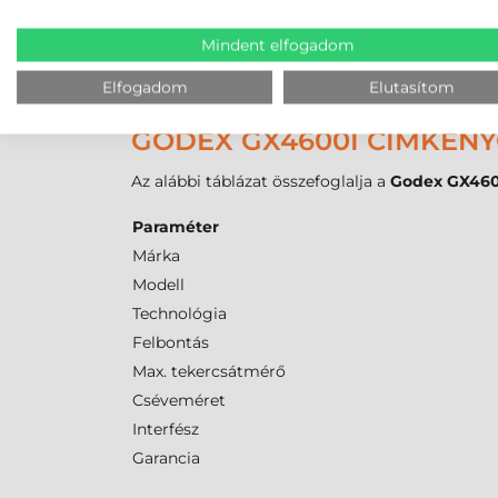
Mivel a
termál transzfer
eljárás során a fej véd
Mindent elfogadom
Az
ink-out
(külső festékes) tekercselésű szalag
akár
450 m
is lehet, ami csökkenti a karbantart
Elfogadom
Elutasítom
GODEX GX4600I CÍMKEN
Az alábbi táblázat összefoglalja a
Godex GX460
Paraméter
Márka
Modell
Technológia
Felbontás
Max. tekercsátmérő
Cséveméret
Interfész
Garancia