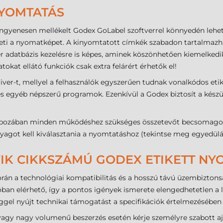
NYOMTATÁS
ngyenesen mellékelt Godex GoLabel szoftverrel könnyedén lehet
lheti a nyomatképet. A kinyomtatott címkék szabadon tartalmazha
ver adatbázis kezelésre is képes, aminek köszönhetően kiemelkedi
okat ellátó funkciók csak extra felárért érhetők el!
iver-t, mellyel a felhasználók egyszerűen tudnak vonalkódos e
s egyéb népszerű programok. Ezenkívül a Godex biztosít a készül
zában minden működéshez szükséges összetevőt becsomagoltu
kanyagot kell kiválasztania a nyomtatáshoz (tekintse meg egyedül
IK CIKKSZÁMÚ GODEX ETIKETT NYO
során a technológiai kompatibilitás és a hosszú távú üzembizto
ban elérhető, így a pontos igények ismerete elengedhetetlen a
el nyújt technikai támogatást a specifikációk értelmezésében é
 vagy nagy volumenű beszerzés esetén kérje személyre szabott a