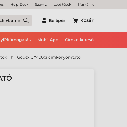
tés
Help-Desk
Szerviz
Letöltések
Márkáink
Kosár
chívban is
Belépés
yféltámogatás
Mobil App
Címke kereső
tók
Godex GX4000i címkenyomtató
ATÓ