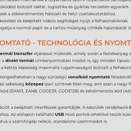
űködést biztosít raktár, logisztika és gyártás területén egyaránt.
zek a zökkenőmentes hálózati és helyi csatlakoztatáshoz.
 kezelést és beépített videós segítséget nyújt a felhasználóknak.
atja a normál papír és a tartós műanyag címkék használatát is
OMTATÓ - TECHNOLÓGIA ÉS NYOM
termál transzfer
eljárással működik, amely során a festékanyag eg
k a
direkt termál
címkenyomtatási módot is, így minden típusú (p
 a kettős képesség maximális rugalmasságot biztosít a felhaszná
 elengedhetetlen a nagy sűrűségű
vonalkód nyomtató
feladatokh
si sebesség
közepes
ipari szintnek felel meg, ami ezen a nagy 
kód (EAN13, EAN8, CODE39, CODE128) és kétdimenziós kód (Azte
rációt a beépített interfészek garantálják. A készülék rendelkezik
shoz. Az előlapon található
USB
Host portok lehetővé teszik küls
gatva a számítógép nélküli, standalone üzemmódot is.