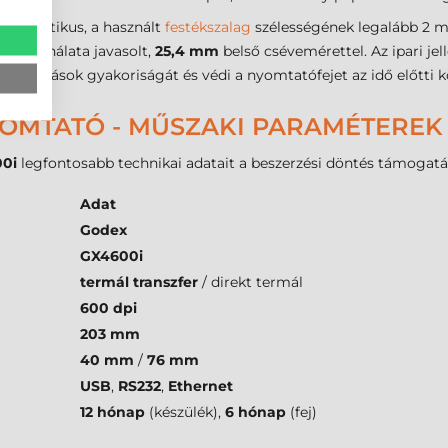
elme kritikus, a használt
festékszalag
szélességének legalább 2 mm
ok használata javasolt,
25,4 mm
belső csévemérettel. Az ipari j
ási leállások gyakoriságát és védi a nyomtatófejet az idő előtti k
YOMTATÓ - MŰSZAKI PARAMÉTEREK
0i
legfontosabb technikai adatait a beszerzési döntés támogatá
Adat
Godex
GX4600i
termál transzfer
/ direkt termál
600 dpi
203 mm
40 mm
/
76 mm
USB
,
RS232
,
Ethernet
12 hónap
(készülék),
6 hónap
(fej)