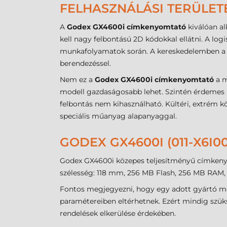
FELHASZNÁLÁSI TERÜLET
A
Godex GX4600i címkenyomtató
kiválóan al
kell nagy felbontású 2D kódokkal ellátni. A lo
munkafolyamatok során. A kereskedelemben a 
berendezéssel.
Nem ez a
Godex GX4600i címkenyomtató
a m
modell gazdaságosabb lehet. Szintén érdemes má
felbontás nem kihasználható. Kültéri, extrém kö
speciális műanyag alapanyaggal.
GODEX GX4600I (011-X6I
Godex GX4600i közepes teljesítményű címkenyomt
szélesség: 118 mm, 256 MB Flash, 256 MB RAM,
Fontos megjegyezni, hogy egy adott gyártó mo
paramétereiben eltérhetnek. Ezért mindig szük
rendelések elkerülése érdekében.