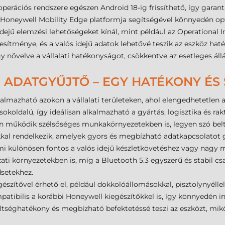
erációs rendszere egészen Android 18-ig frissíthető, így garant
 a Honeywell Mobility Edge platformja segítségével könnyedén opt
 idejű elemzési lehetőségeket kínál, mint például az Operational I
sítménye, és a valós idejű adatok lehetővé teszik az eszköz hat
 növelve a vállalati hatékonyságot, csökkentve az esetleges állá
I ADATGYŰJTŐ – EGY HATÉKONY É
almazható azokon a vállalati területeken, ahol elengedhetetlen 
okoldalú, így ideálisan alkalmazható a gyártás, logisztika és ra
működik szélsőséges munkakörnyezetekben is, legyen szó belté
kal rendelkezik, amelyek gyors és megbízható adatkapcsolatot 
 ami különösen fontos a valós idejű készletkövetéshez vagy nagy
ati környezetekben is, míg a Bluetooth 5.3 egyszerű és stabil cs
setekhez.
szítővel érhető el, például dokkolóállomásokkal, pisztolynyélle
atibilis a korábbi Honeywell kiegészítőkkel is, így könnyedén i
séghatékony és megbízható befektetéssé teszi az eszközt, miköz