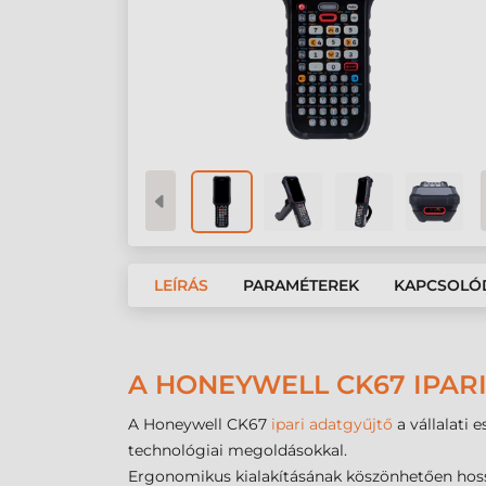
LEÍRÁS
PARAMÉTEREK
KAPCSOLÓ
A HONEYWELL CK67 IPAR
A Honeywell CK67
ipari adatgyűjtő
a vállalati 
technológiai megoldásokkal.
Ergonomikus kialakításának köszönhetően hossz