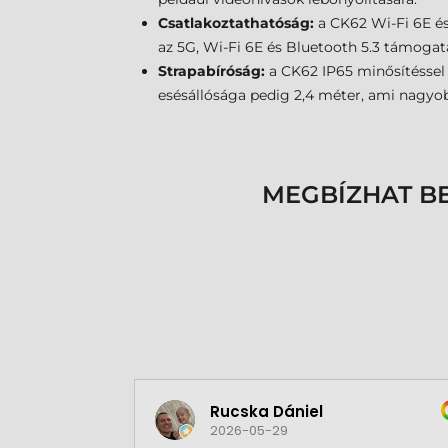
Csatlakoztathatóság:
a CK62 Wi-Fi 6E és 
az 5G, Wi-Fi 6E és Bluetooth 5.3 támogat
Strapabíróság:
a CK62 IP65 minősítéssel 
esésállósága pedig 2,4 méter, ami nagyo
MEGBÍZHAT B
Rucska Dániel
2026-05-29