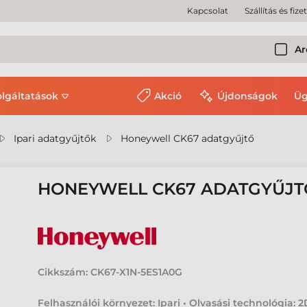
Kapcsolat
Szállítás és fize
Ar
olgáltatások
Akció
Újdonságok
Üg
Ipari adatgyűjtők
Honeywell CK67 adatgyűjtő
HONEYWELL CK67 ADATGYŰJT
Cikkszám:
CK67-X1N-5ES1A0G
Felhasználói környezet: Ipari • Olvasási technológia: 