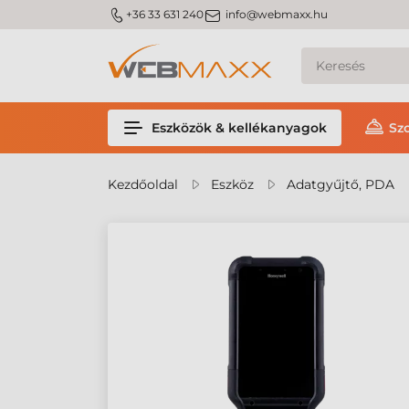
m_phone
m_email
+36 33 631 240
info@webmaxx.hu
Eszközök & kellékanyagok
Sz
Kezdőoldal
Eszköz
Adatgyűjtő, PDA