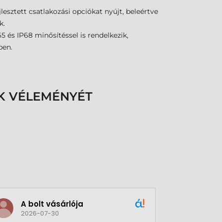
esztett csatlakozási opciókat nyújt, beleértve
k.
 és IP68 minősítéssel is rendelkezik,
ben.
K VÉLEMÉNYÉT
A bolt vásárlója
Green
2026-07-30
2026-