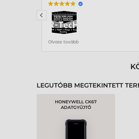
Rendben volt a rendelésem
Olvass tovább
K
LEGUTÓBB MEGTEKINTETT TE
HONEYWELL CK67
ADATGYŰJTŐ