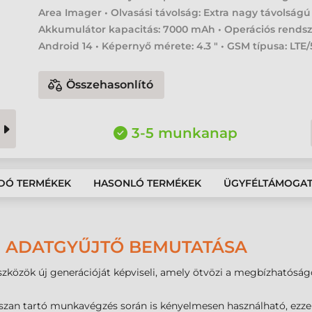
Area Imager • Olvasási távolság: Extra nagy távolságú
Akkumulátor kapacitás: 7000 mAh • Operációs rendsz
Android 14 • Képernyő mérete: 4.3 " • GSM típusa: LTE
Összehasonlító
3-5 munkanap
DÓ TERMÉKEK
HASONLÓ TERMÉKEK
ÜGYFÉLTÁMOGA
I ADATGYŰJTŐ BEMUTATÁSA
eszközök új generációját képviseli, amely ötvözi a megbízhatós
an tartó munkavégzés során is kényelmesen használható, ezzel 