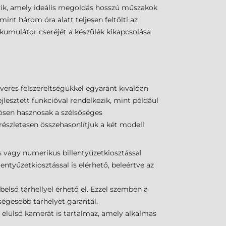
ik, amely ideális megoldás hosszú műszakok
nt három óra alatt teljesen feltölti az
kkumulátor cseréjét a készülék kikapcsolása
veres felszereltségükkel egyaránt kiválóan
lesztett funkcióval rendelkezik, mint például
nösen hasznosak a szélsőséges
szletesen összehasonlítjuk a két modell
us vagy numerikus billentyűzetkiosztással
entyűzetkiosztással is elérhető, beleértve az
ső tárhellyel érhető el. Ezzel szemben a
égesebb tárhelyet garantál.
elülső kamerát is tartalmaz, amely alkalmas