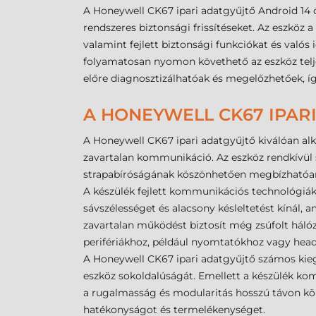
A Honeywell CK67 ipari adatgyűjtő Android 14 op
rendszeres biztonsági frissítéseket. Az eszköz
valamint fejlett biztonsági funkciókat és valós
folyamatosan nyomon követhető az eszköz telje
előre diagnosztizálhatóak és megelőzhetőek, így
A HONEYWELL CK67 IPAR
A Honeywell CK67 ipari adatgyűjtő kiválóan alk
zavartalan kommunikáció. Az eszköz rendkívül s
strapabíróságának köszönhetően megbízhatóan 
A készülék fejlett kommunikációs technológiák
sávszélességet és alacsony késleltetést kínál,
zavartalan működést biztosít még zsúfolt hálóz
perifériákhoz, például nyomtatókhoz vagy head
A Honeywell CK67 ipari adatgyűjtő számos kiegé
eszköz sokoldalúságát. Emellett a készülék komp
a rugalmasság és modularitás hosszú távon költ
hatékonyságot és termelékenységet.