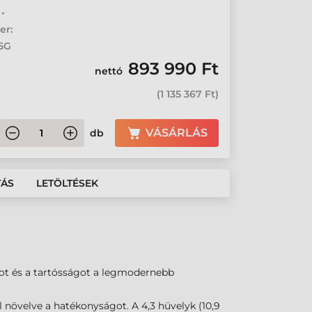
 •
er:
/5G
893 990 Ft
nettó
(
1 135 367 Ft
)
VÁSÁRLÁS
db
TÁS
LETÖLTÉSEK
ágot és a tartósságot a legmodernebb
növelve a hatékonyságot. A 4,3 hüvelyk (10,9