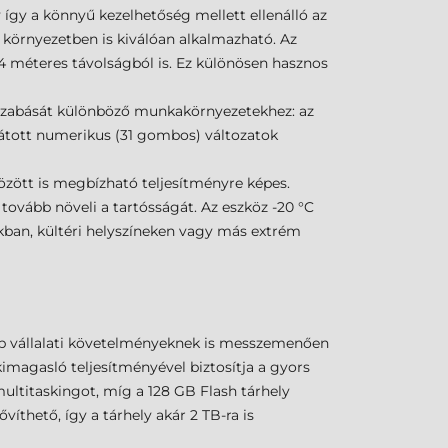
 így a könnyű kezelhetőség mellett ellenálló az
ri környezetben is kiválóan alkalmazható. Az
24 méteres távolságból is. Ez különösen hasznos
reszabását különböző munkakörnyezetekhez: az
átott numerikus (31 gombos) változatok
között is megbízható teljesítményre képes.
tovább növeli a tartósságát. Az eszköz -20 °C
kban, kültéri helyszíneken vagy más extrém
bb vállalati követelményeknek is messzemenően
agasló teljesítményével biztosítja a gyors
ultitaskingot, míg a 128 GB Flash tárhely
íthető, így a tárhely akár 2 TB-ra is