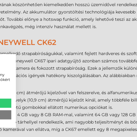
rának köszönhetően kiemelkedően hosszú üzemidővel rendelkez
telmény. Az akkumulátor gyorstöltési technológiája kevesebb mi
dőt. További előnye a hotswap funkció, amely lehetővé teszi az a
unkavégzés, még intenzív használat mellett is.
NEYWELL CK62
melkedő strapabíróságukkal, valamint fejlett hardveres és szoft
hoz. A Honeywell CK67 ipari adatgyűjtő azonban számos továbbfej
, elülső kamera és fokozott strapabíróság. Ezek a jellemzők külö
ény
nikációs igények hatékony kiszolgálásában. Az alábbiakban ré
iókért
k (10,16 cm) átmérőjű kijelzővel van felszerelve, és alfanumerik
,3 hüvelyk (10,9 cm) átmérőjű kijelzőt kínál, amely többféle bill
gy méretű gombokkal ellátott numerikus opciókat is.
thatóan 4 GB vagy 8 GB RAM-mal, valamint 64 GB vagy 128 GB bel
belső tárhellyel rendelkezik, ami nagyobb teljesítményt és bős
 kamerával van ellátva, míg a CK67 emellett egy 8 megapixeles 