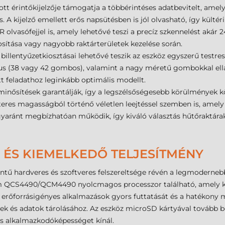
tt érintőkijelzője támogatja a többérintéses adatbevitelt, amely
. A kijelző emellett erős napsütésben is jól olvasható, így külté
olvasófejjel is, amely lehetővé teszi a precíz szkennelést akár 
sítása vagy nagyobb raktárterületek kezelése során.
 billentyűzetkiosztásai lehetővé teszik az eszköz egyszerű test
us (38 vagy 42 gombos), valamint a nagy méretű gombokkal ell
t feladathoz leginkább optimális modellt.
8 minősítések garantálják, így a legszélsőségesebb körülmények 
teres magasságból történő véletlen leejtéssel szemben is, amely 
yaránt megbízhatóan működik, így kiváló választás hűtőraktára
 ÉS KIEMELKEDŐ TELJESÍTMÉNY
ntű hardveres és szoftveres felszereltsége révén a legmoderne
m QCS4490/QCM4490 nyolcmagos processzor található, amely kim
 erőforrásigényes alkalmazások gyors futtatását és a hatékony m
k és adatok tárolásához. Az eszköz microSD kártyával tovább bőv
 alkalmazkodóképességet kínál.