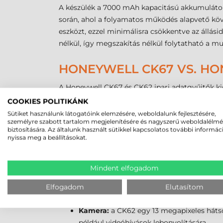
A készülék a 7000 mAh kapacitású akkumuláto
során, ahol a folyamatos működés alapvető köve
eszközt, ezzel minimálisra csökkentve az állási
nélkül, így megszakítás nélkül folytatható a m
HONEYWELL CK67 VS. HO
A Honeywell CK67 és CK62 ipari adatgyűjtők kie
alkalmasak raktári és logisztikai alkalmazások
COOKIES POLITIKÁNK
fejlettebb csatlakozási opciók, nagyobb kijelző
Sütiket használunk látogatóink elemzésére, weboldalunk fejlesztésére,
személyre szabott tartalom megjelenítésére és nagyszerű weboldalélm
munkakörnyezetekben, valamint a modern kommu
biztosítására. Az általunk használt sütikkel kapcsolatos további informác
legfontosabb jellemzőit:
nyissa meg a beállításokat.
Kijelző és billentyűzet:
a CK62 4,0 hüvely
érhető el. Ezzel szemben a CK67 nagyobb, 4
Mindent elfogadom
alfanumerikus, numerikus, valamint a na
Teljesítmény és memória:
a CK62 válasz
Elfogadom
Elutasítom
CK67 egységesen 8 GB RAM-mal és 128 GB 
Kamera:
a CK62 egy 13 megapixeles hátsó
például videóhívások lebonyolítására.