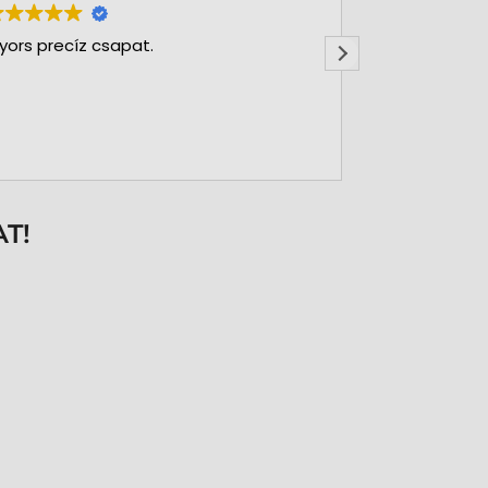
yors precíz csapat.
Nagy Gergőve
Rendkívül ny
felsőfokon b
T!