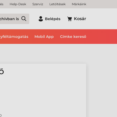
tés
Help-Desk
Szerviz
Letöltések
Márkáink
Kosár
chívban is
Belépés
yféltámogatás
Mobil App
Címke kereső
Ő
2D