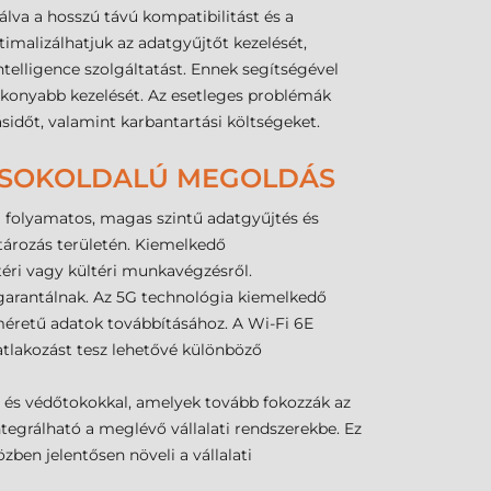
álva a hosszú távú kompatibilitást és a
imalizálhatjuk az adatgyűjtőt kezelését,
ntelligence szolgáltatást. Ennek segítségével
ékonyabb kezelését. Az esetleges problémák
sidőt, valamint karbantartási költségeket.
S SOKOLDALÚ MEGOLDÁS
a folyamatos, magas szintű adatgyűjtés és
ktározás területén. Kiemelkedő
ri vagy kültéri munkavégzésről.
garantálnak. Az 5G technológia kiemelkedő
 méretű adatok továbbításához. A Wi-Fi 6E
atlakozást tesz lehetővé különböző
l és védőtokokkal, amelyek tovább fokozzák az
ntegrálható a meglévő vállalati rendszerekbe. Ez
ben jelentősen növeli a vállalati