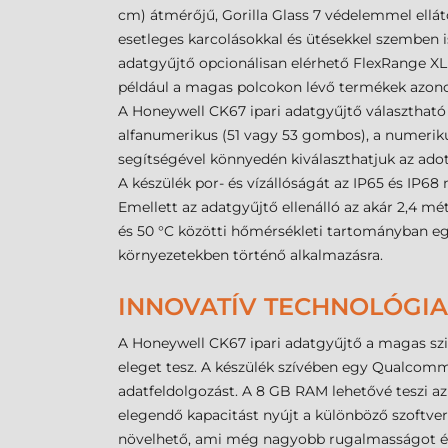
cm) átmérőjű, Gorilla Glass 7 védelemmel elláto
esetleges karcolásokkal és ütésekkel szemben is
adatgyűjtő opcionálisan elérhető FlexRange XLR 
például a magas polcokon lévő termékek azono
A Honeywell CK67 ipari adatgyűjtő választható
alfanumerikus (51 vagy 53 gombos), a numerik
segítségével könnyedén kiválaszthatjuk az adot
A készülék por- és vízállóságát az IP65 és IP6
Emellett az adatgyűjtő ellenálló az akár 2,4 mé
és 50 °C közötti hőmérsékleti tartományban eg
környezetekben történő alkalmazásra.
INNOVATÍV TECHNOLÓGIA
A Honeywell CK67 ipari adatgyűjtő a magas szi
eleget tesz. A készülék szívében egy Qualcom
adatfeldolgozást. A 8 GB RAM lehetővé teszi az
elegendő kapacitást nyújt a különböző szoftvere
növelhető, ami még nagyobb rugalmasságot és