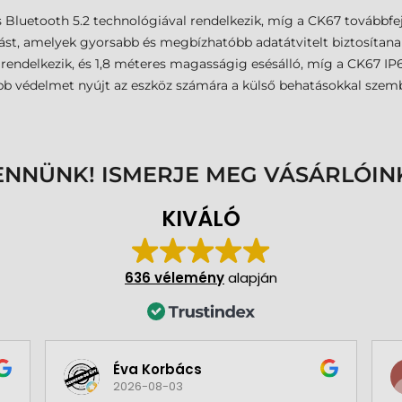
Bluetooth 5.2 technológiával rendelkezik, míg a CK67 továbbfejl
ást, amelyek gyorsabb és megbízhatóbb adatátvitelt biztosítana
rendelkezik, és 1,8 méteres magasságig esésálló, míg a CK67 IP65
bb védelmet nyújt az eszköz számára a külső behatásokkal szem
ENNÜNK! ISMERJE MEG VÁSÁRLÓIN
KIVÁLÓ
636 vélemény
alapján
Éva Korbács
2026-08-03