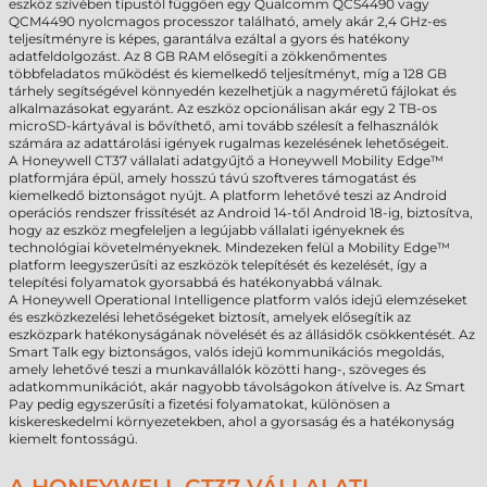
eszköz szívében típustól függően egy Qualcomm QCS4490 vagy
QCM4490 nyolcmagos processzor található, amely akár 2,4 GHz-es
teljesítményre is képes, garantálva ezáltal a gyors és hatékony
adatfeldolgozást. Az 8 GB RAM elősegíti a zökkenőmentes
többfeladatos működést és kiemelkedő teljesítményt, míg a 128 GB
tárhely segítségével könnyedén kezelhetjük a nagyméretű fájlokat és
alkalmazásokat egyaránt. Az eszköz opcionálisan akár egy 2 TB-os
microSD-kártyával is bővíthető, ami tovább szélesít a felhasználók
számára az adattárolási igények rugalmas kezelésének lehetőségeit.
A Honeywell CT37 vállalati adatgyűjtő a Honeywell Mobility Edge™
platformjára épül, amely hosszú távú szoftveres támogatást és
kiemelkedő biztonságot nyújt. A platform lehetővé teszi az Android
operációs rendszer frissítését az Android 14-től Android 18-ig, biztosítva,
hogy az eszköz megfeleljen a legújabb vállalati igényeknek és
technológiai követelményeknek. Mindezeken felül a Mobility Edge™
platform leegyszerűsíti az eszközök telepítését és kezelését, így a
telepítési folyamatok gyorsabbá és hatékonyabbá válnak.
A Honeywell Operational Intelligence platform valós idejű elemzéseket
és eszközkezelési lehetőségeket biztosít, amelyek elősegítik az
eszközpark hatékonyságának növelését és az állásidők csökkentését. Az
Smart Talk egy biztonságos, valós idejű kommunikációs megoldás,
amely lehetővé teszi a munkavállalók közötti hang-, szöveges és
adatkommunikációt, akár nagyobb távolságokon átívelve is. Az Smart
Pay pedig egyszerűsíti a fizetési folyamatokat, különösen a
kiskereskedelmi környezetekben, ahol a gyorsaság és a hatékonyság
kiemelt fontosságú.