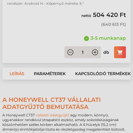
rendszer: Android 14 • Képernyő mérete: 6 "
504 420 Ft
nettó
(
640 613 Ft
)
3-5 munkanap
db
LEÍRÁS
PARAMÉTEREK
KAPCSOLÓDÓ TERMÉKEK
A HONEYWELL CT37 VÁLLALATI
ADATGYŰJTŐ BEMUTATÁSA
A Honeywell CT37
vállalati adatgyűjtő
egy modern, könnyű,
ugyanakkor rendkívül strapabíró eszköz, amely sokoldalúságának
köszönhetően széles körben alkalmazható. A 6 hüvelyk (15,2 cm)
átmérőjű érintőkijelzője tiszta és részletgazdag megjelenítést biztosít,