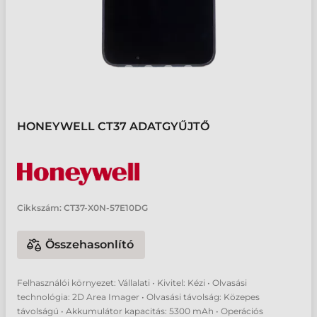
HONEYWELL CT37 ADATGYŰJTŐ
Cikkszám:
CT37-X0N-57E10DG
Összehasonlító
Felhasználói környezet: Vállalati • Kivitel: Kézi • Olvasási
technológia: 2D Area Imager • Olvasási távolság: Közepes
távolságú • Akkumulátor kapacitás: 5300 mAh • Operációs