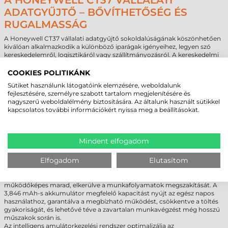
A HONEYWELL CT37 VÁLLALATI
ADATGYŰJTŐ – BŐVÍTHETŐSÉG ÉS
RUGALMASSÁG
A Honeywell CT37 vállalati adatgyűjtő sokoldalúságának köszönhetően
kiválóan alkalmazkodik a különböző iparágak igényeihez, legyen szó
kereskedelemről, logisztikáról vagy szállítmányozásról. A kereskedelmi
szektorban hatékony eszköz az árukezelés és a készletnyilvántartás
optimalizálására, míg a logisztikában segíti a szállítási folyamatok
COOKIES POLITIKÁNK
nyomon követését és a raktári műveletek pontosítását. A
Sütiket használunk látogatóink elemzésére, weboldalunk
szállítmányozásban pedig az eszköz tartóssága és gyors kapcsolódási
fejlesztésére, személyre szabott tartalom megjelenítésére és
lehetőségei garantálják, hogy a munkafolyamatok még a legnagyobb
nagyszerű weboldalélmény biztosítására. Az általunk használt sütikkel
kihívást jelentő környezetekben is zavartalanul működjenek.
kapcsolatos további információkért nyissa meg a beállításokat.
A Honeywell CT37 vállalati adatgyűjtő az 5G és Wi-Fi 6E támogatásának
köszönhetően gyors és megbízható hálózati kapcsolatot nyújt szinte
bármilyen munkakörnyezetben. Az 5G hálózattal való kompatibilitás
nagy sebességű adatátvitelt tesz lehetővé. A Wi-Fi 6E technológia
Mindent elfogadom
tovább fokozza a teljesítményt, stabil és zökkenőmentes kapcsolatot
biztosítva még zsúfolt környezetekben, például raktárakban vagy irodai
Elfogadom
Elutasítom
helyszíneken is.
A „hot-swap” technológiával ellátott akkumulátor tovább növeli az
eszköz rugalmasságát, hiszen cseréje közben az eszköz folyamatosan
működőképes marad, elkerülve a munkafolyamatok megszakítását. A
3,846 mAh-s akkumulátor megfelelő kapacitást nyújt az egész napos
használathoz, garantálva a megbízható működést, csökkentve a töltés
gyakoriságát, és lehetővé téve a zavartalan munkavégzést még hosszú
műszakok során is.
Az intelligens amulátorkezelési rendszer optimalizálja az