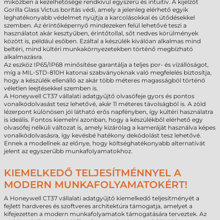
miközben a kezelhetősége rendkívül egyszerű és intuitív. A kijelzőt
Gorilla Glass Victus borítás védi, amely a jelenleg elérhető egyik
leghatékonyabb védelmet nyújtja a karcolásokkal és ütődésekkel
szemben. Az érintőképernyő mindezeken felül lehetővé teszi a
használatot akár kesztyűben, érintőtollal, sőt nedves körülmények
között is, például esőben. Ezáltal a készülék kiválóan alkalmas mind
beltéri, mind kültéri munkakörnyezetekben történő megbízható
alkalmazásra.
Az eszköz IP65/IP68 minősítése garantálja a teljes por- és vízállóságot,
míg a MIL-STD-810H katonai szabványoknak való megfelelés biztosítja,
hogy a készülék ellenálló az akár több méteres magasságból történő
véletlen leejtésekkel szemben is.
A Honeywell CT37 vállalati adatgyűjtő olvasófeje gyors és pontos
vonalkódolvasást tesz lehetővé, akár 11 méteres távolságból is. A zöld
lézerpont különösen jól látható erős napfényben, így kültéri használatra
is ideális. Fontos kiemelni azonban, hogy a készülékből elérhető egy
olvasófej nélküli változat is, amely kizárólag a kameráját használva képes
vonalkódolvasásra, így kevésbé hatékony dekódolást tesz lehetővé.
Ennek a modellnek az előnye, hogy költséghatékonyabb alternatívát
jelent az egyszerűbb munkafolyamatokhoz.
KIEMELKEDŐ TELJESÍTMÉNNYEL A
MODERN MUNKAFOLYAMATOKÉRT!
A Honeywell CT37 vállalati adatgyűjtő kiemelkedő teljesítményét a
fejlett hardveres és szoftveres architektúra támogatja, amelyet a
kifejezetten a modern munkafolyamatok támogatására terveztek. Az