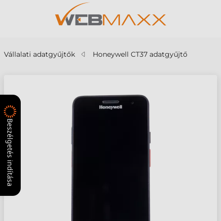
Vállalati adatgyűjtők
Honeywell CT37 adatgyűjtő
Beszélgetés indítása