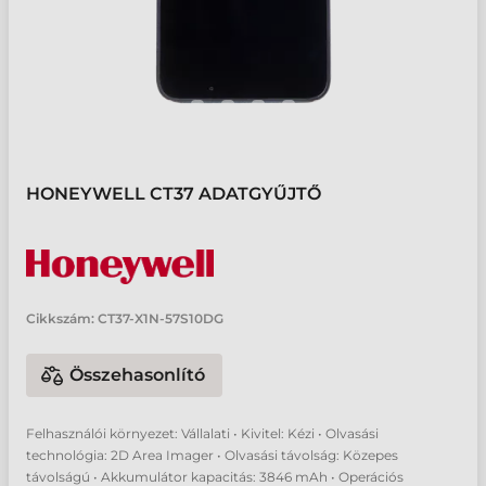
HONEYWELL CT37 ADATGYŰJTŐ
Cikkszám:
CT37-X1N-57S10DG
Összehasonlító
Felhasználói környezet: Vállalati • Kivitel: Kézi • Olvasási
technológia: 2D Area Imager • Olvasási távolság: Közepes
távolságú • Akkumulátor kapacitás: 3846 mAh • Operációs