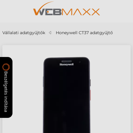
Vállalati adatgyűjtők
Honeywell CT37 adatgyűjtő
Beszélgetés indítása