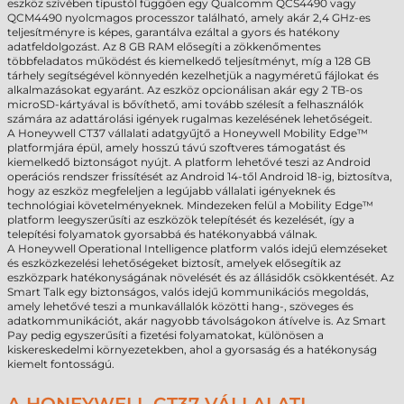
eszköz szívében típustól függően egy Qualcomm QCS4490 vagy
QCM4490 nyolcmagos processzor található, amely akár 2,4 GHz-es
teljesítményre is képes, garantálva ezáltal a gyors és hatékony
adatfeldolgozást. Az 8 GB RAM elősegíti a zökkenőmentes
többfeladatos működést és kiemelkedő teljesítményt, míg a 128 GB
tárhely segítségével könnyedén kezelhetjük a nagyméretű fájlokat és
alkalmazásokat egyaránt. Az eszköz opcionálisan akár egy 2 TB-os
microSD-kártyával is bővíthető, ami tovább szélesít a felhasználók
számára az adattárolási igények rugalmas kezelésének lehetőségeit.
A Honeywell CT37 vállalati adatgyűjtő a Honeywell Mobility Edge™
platformjára épül, amely hosszú távú szoftveres támogatást és
kiemelkedő biztonságot nyújt. A platform lehetővé teszi az Android
operációs rendszer frissítését az Android 14-től Android 18-ig, biztosítva,
hogy az eszköz megfeleljen a legújabb vállalati igényeknek és
technológiai követelményeknek. Mindezeken felül a Mobility Edge™
platform leegyszerűsíti az eszközök telepítését és kezelését, így a
telepítési folyamatok gyorsabbá és hatékonyabbá válnak.
A Honeywell Operational Intelligence platform valós idejű elemzéseket
és eszközkezelési lehetőségeket biztosít, amelyek elősegítik az
eszközpark hatékonyságának növelését és az állásidők csökkentését. Az
Smart Talk egy biztonságos, valós idejű kommunikációs megoldás,
amely lehetővé teszi a munkavállalók közötti hang-, szöveges és
adatkommunikációt, akár nagyobb távolságokon átívelve is. Az Smart
Pay pedig egyszerűsíti a fizetési folyamatokat, különösen a
kiskereskedelmi környezetekben, ahol a gyorsaság és a hatékonyság
kiemelt fontosságú.