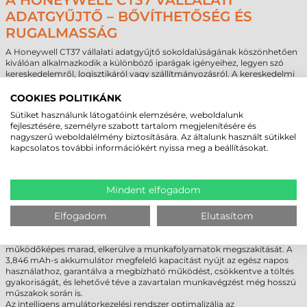
A HONEYWELL CT37 VÁLLALATI
ADATGYŰJTŐ – BŐVÍTHETŐSÉG ÉS
RUGALMASSÁG
A Honeywell CT37 vállalati adatgyűjtő sokoldalúságának köszönhetően
kiválóan alkalmazkodik a különböző iparágak igényeihez, legyen szó
kereskedelemről, logisztikáról vagy szállítmányozásról. A kereskedelmi
szektorban hatékony eszköz az árukezelés és a készletnyilvántartás
optimalizálására, míg a logisztikában segíti a szállítási folyamatok
COOKIES POLITIKÁNK
nyomon követését és a raktári műveletek pontosítását. A
Sütiket használunk látogatóink elemzésére, weboldalunk
szállítmányozásban pedig az eszköz tartóssága és gyors kapcsolódási
fejlesztésére, személyre szabott tartalom megjelenítésére és
lehetőségei garantálják, hogy a munkafolyamatok még a legnagyobb
nagyszerű weboldalélmény biztosítására. Az általunk használt sütikkel
kihívást jelentő környezetekben is zavartalanul működjenek.
kapcsolatos további információkért nyissa meg a beállításokat.
A Honeywell CT37 vállalati adatgyűjtő az 5G és Wi-Fi 6E támogatásának
köszönhetően gyors és megbízható hálózati kapcsolatot nyújt szinte
bármilyen munkakörnyezetben. Az 5G hálózattal való kompatibilitás
nagy sebességű adatátvitelt tesz lehetővé. A Wi-Fi 6E technológia
Mindent elfogadom
tovább fokozza a teljesítményt, stabil és zökkenőmentes kapcsolatot
biztosítva még zsúfolt környezetekben, például raktárakban vagy irodai
Elfogadom
Elutasítom
helyszíneken is.
A „hot-swap” technológiával ellátott akkumulátor tovább növeli az
eszköz rugalmasságát, hiszen cseréje közben az eszköz folyamatosan
működőképes marad, elkerülve a munkafolyamatok megszakítását. A
3,846 mAh-s akkumulátor megfelelő kapacitást nyújt az egész napos
használathoz, garantálva a megbízható működést, csökkentve a töltés
gyakoriságát, és lehetővé téve a zavartalan munkavégzést még hosszú
műszakok során is.
Az intelligens amulátorkezelési rendszer optimalizálja az