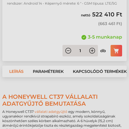
rendszer: Android 14 • Képernyő mérete: 6 " • GSM típusa: LTE/5G
522 410 Ft
nettó
(
663 461 Ft
)
3-5 munkanap
db
LEÍRÁS
PARAMÉTEREK
KAPCSOLÓDÓ TERMÉKEK
A HONEYWELL CT37 VÁLLALATI
ADATGYŰJTŐ BEMUTATÁSA
A Honeywell CT37
vállalati adatgyűjtő
egy modern, könnyű,
ugyanakkor rendkívül strapabíró eszköz, amely sokoldalúságának
köszönhetően széles körben alkalmazható. A 6 hüvelyk (15,2 cm)
átmérőjű érintőkijelzője tiszta és részletgazdag megjelenítést biztosít,