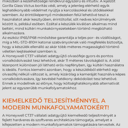
miközben a kezelhetősége rendkívül egyszerű és intuitív. A kijelzőt
Gorilla Glass Victus borítás védi, amely a jelenleg elérhető egyik
leghatékonyabb védelmet nyújtja a karcolásokkal és ütődésekkel
szemben. Az érintőképernyő mindezeken felül lehetővé teszi a
használatot akár kesztyűben, érintőtollal, sőt nedves körülmények
között is, például esőben. Ezáltal a készülék kiválóan alkalmas mind
beltéri, mind kültéri munkakörnyezetekben történő megbízható
alkalmazásra.
Az eszköz IP65/IP68 minősítése garantálja a teljes por- és vízállóságot,
míg a MIL-STD-810H katonai szabványoknak való megfelelés biztosítja,
hogy a készülék ellenálló az akár több méteres magasságból történő
véletlen leejtésekkel szemben is.
A Honeywell CT37 vállalati adatgyűjtő olvasófeje gyors és pontos
vonalkódolvasást tesz lehetővé, akár 11 méteres távolságból is. A zöld
lézerpont különösen jól látható erős napfényben, így kültéri használatra
is ideális. Fontos kiemelni azonban, hogy a készülékből elérhető egy
olvasófej nélküli változat is, amely kizárólag a kameráját használva képes
vonalkódolvasásra, így kevésbé hatékony dekódolást tesz lehetővé.
Ennek a modellnek az előnye, hogy költséghatékonyabb alternatívát
jelent az egyszerűbb munkafolyamatokhoz.
KIEMELKEDŐ TELJESÍTMÉNNYEL A
MODERN MUNKAFOLYAMATOKÉRT!
A Honeywell CT37 vállalati adatgyűjtő kiemelkedő teljesítményét a
fejlett hardveres és szoftveres architektúra támogatja, amelyet a
kifejezetten a modern munkafolyamatok támogatására terveztek. Az