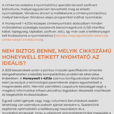
A címke tervezésére a nyomtatóhoz speciális tervező szoftvert
biztosítunk, mellyel egyszerűen tervezhető meg az etikett
nyomatképet. Windows drivert is mellékelünk a címkenyomtatóhoz,
mellyel bármilyen Windows alapú programból indíhat nyomtatás.
A Honeywell I-4212e közepes címkenyomtató dobozában minden
működéshez szükséges összetevőt becsomagoltunk (USB interfész
kábel, tápegység, tápkábel, szoftver, stb.), így már csak a kellékanyagot
kell kiválasztania a nyomtatáshoz (
tekintse meg egyedülálló tekercses
címke raktári kínálatunkat
).
NEM BIZTOS BENNE, MELYIK CIKKSZÁMÚ
HONEYWELL ETIKETT NYOMTATÓ AZ
IDEÁLIS?
A B2B beszerzések során a pontos műszaki specifikációk ismerete
elengedhetetlen a későbbi kompatibilitási problémák elkerülése
érdekében. A
Honeywell I-4212e
számos konfigurációban létezhet,
ezért javasoljuk a technológiai paraméterek alapos egyeztetését a
megrendelés előtt. Mérnöki szemléletű csapatunk készséggel segít a
meglévő informatikai infrastruktúrához legjobban illeszkedő interfészek
és kiegészítők kiválasztásában.
Egyedi üzleti igények vagy nagy volumenű beruházások esetén
lehetőség van személyre szabott ajánlat kérésére is. Szakértőink
segítenek optimalizálni a kellékanyag-használatot és a
munkafolyamatokat, hogy a választott azonosítástechnikai megoldás a