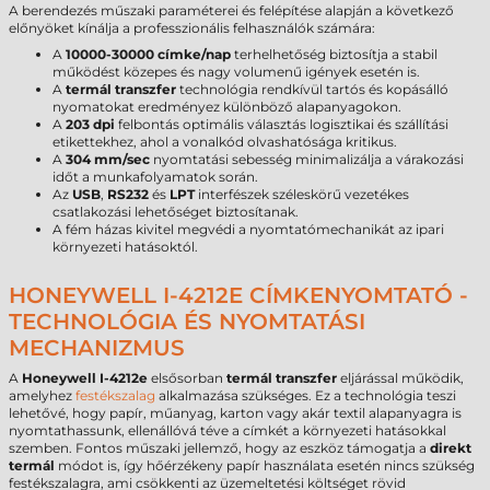
A berendezés műszaki paraméterei és felépítése alapján a következő
előnyöket kínálja a professzionális felhasználók számára:
A
10000-30000 címke/nap
terhelhetőség biztosítja a stabil
működést közepes és nagy volumenű igények esetén is.
A
termál transzfer
technológia rendkívül tartós és kopásálló
nyomatokat eredményez különböző alapanyagokon.
A
203 dpi
felbontás optimális választás logisztikai és szállítási
etikettekhez, ahol a vonalkód olvashatósága kritikus.
A
304 mm/sec
nyomtatási sebesség minimalizálja a várakozási
időt a munkafolyamatok során.
Az
USB
,
RS232
és
LPT
interfészek széleskörű vezetékes
csatlakozási lehetőséget biztosítanak.
A fém házas kivitel megvédi a nyomtatómechanikát az ipari
környezeti hatásoktól.
HONEYWELL I-4212E CÍMKENYOMTATÓ -
TECHNOLÓGIA ÉS NYOMTATÁSI
MECHANIZMUS
A
Honeywell I-4212e
elsősorban
termál transzfer
eljárással működik,
amelyhez
festékszalag
alkalmazása szükséges. Ez a technológia teszi
lehetővé, hogy papír, műanyag, karton vagy akár textil alapanyagra is
nyomtathassunk, ellenállóvá téve a címkét a környezeti hatásokkal
szemben. Fontos műszaki jellemző, hogy az eszköz támogatja a
direkt
termál
módot is, így hőérzékeny papír használata esetén nincs szükség
festékszalagra, ami csökkenti az üzemeltetési költséget rövid