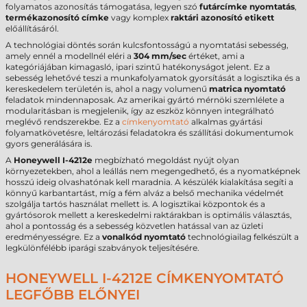
folyamatos azonosítás támogatása, legyen szó
futárcímke nyomtatás
,
termékazonosító címke
vagy komplex
raktári azonosító etikett
előállításáról.
A technológiai döntés során kulcsfontosságú a nyomtatási sebesség,
amely ennél a modellnél eléri a
304 mm/sec
értéket, ami a
kategóriájában kimagasló, ipari szintű hatékonyságot jelent. Ez a
sebesség lehetővé teszi a munkafolyamatok gyorsítását a logisztika és a
kereskedelem területén is, ahol a nagy volumenű
matrica nyomtató
feladatok mindennaposak. Az amerikai gyártó mérnöki szemlélete a
modularitásban is megjelenik, így az eszköz könnyen integrálható
meglévő rendszerekbe. Ez a
címkenyomtató
alkalmas gyártási
folyamatkövetésre, leltározási feladatokra és szállítási dokumentumok
gyors generálására is.
A
Honeywell I-4212e
megbízható megoldást nyújt olyan
környezetekben, ahol a leállás nem megengedhető, és a nyomatképnek
hosszú ideig olvashatónak kell maradnia. A készülék kialakítása segíti a
könnyű karbantartást, míg a fém alváz a belső mechanika védelmét
szolgálja tartós használat mellett is. A logisztikai központok és a
gyártósorok mellett a kereskedelmi raktárakban is optimális választás,
ahol a pontosság és a sebesség közvetlen hatással van az üzleti
eredményességre. Ez a
vonalkód nyomtató
technológiailag felkészült a
legkülönfélébb iparági szabványok teljesítésére.
HONEYWELL I-4212E CÍMKENYOMTATÓ
LEGFŐBB ELŐNYEI