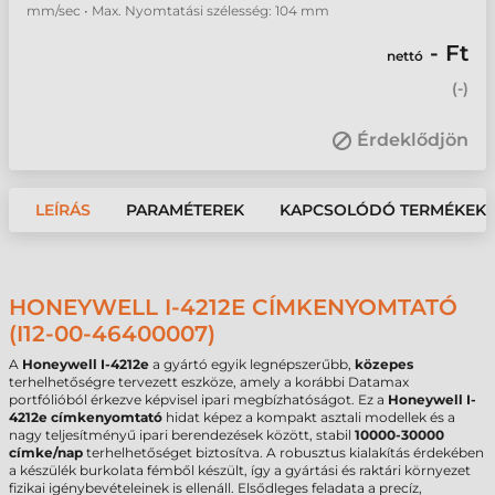
mm/sec • Max. Nyomtatási szélesség: 104 mm
- Ft
nettó
(
-
)
Érdeklődjön
LEÍRÁS
PARAMÉTEREK
KAPCSOLÓDÓ TERMÉKEK
HONEYWELL I-4212E CÍMKENYOMTATÓ
(I12-00-46400007)
A
Honeywell I-4212e
a gyártó egyik legnépszerűbb,
közepes
terhelhetőségre tervezett eszköze, amely a korábbi Datamax
portfólióból érkezve képvisel ipari megbízhatóságot. Ez a
Honeywell I-
4212e címkenyomtató
hidat képez a kompakt asztali modellek és a
nagy teljesítményű ipari berendezések között, stabil
10000-30000
címke/nap
terhelhetőséget biztosítva. A robusztus kialakítás érdekében
a készülék burkolata fémből készült, így a gyártási és raktári környezet
fizikai igénybevételeinek is ellenáll. Elsődleges feladata a precíz,