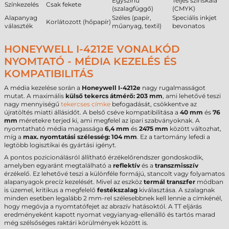
Egyszínű
Teljes színskála
Színkezelés
Csak fekete
(szalagfüggő)
(CMYK)
Alapanyag
Széles (papír,
Speciális inkjet
Korlátozott (hőpapír)
választék
műanyag, textil)
bevonatos
HONEYWELL I-4212E VONALKÓD
NYOMTATÓ - MÉDIA KEZELÉS ÉS
KOMPATIBILITÁS
A média kezelése során a
Honeywell I-4212e
nagy rugalmasságot
mutat. A maximális
külső tekercs átmérő: 203 mm
, ami lehetővé teszi
nagy mennyiségű
tekercses címke
befogadását, csökkentve az
újratöltés miatti állásidőt. A belső cséve kompatibilitása a
40 mm
és
76
mm
méretekre terjed ki, ami megfelel az ipari szabványoknak. A
nyomtatható média magassága
6,4 mm
és
2475 mm
között változhat,
míg a
max. nyomtatási szélesség: 104 mm
. Ez a tartomány lefedi a
legtöbb logisztikai és gyártási igényt.
A pontos pozicionálásról állítható érzékelőrendszer gondoskodik,
amelyben egyaránt megtalálható a
reflektív
és a
transzmisszív
érzékelő. Ez lehetővé teszi a különféle formájú, stancolt vagy folyamatos
alapanyagok precíz kezelését. Mivel az eszköz
termál transzfer
módban
is üzemel, kritikus a megfelelő
festékszalag
kiválasztása. A szalagnak
minden esetben legalább 2 mm-rel szélesebbnek kell lennie a címkénél,
hogy megóvja a nyomtatófejet az abrazív hatásoktól. A TT eljárás
eredményeként kapott nyomat vegyianyag-ellenálló és tartós marad
még szélsőséges raktári körülmények között is.