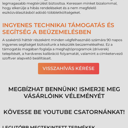
legmagasabb megtérülést biztosítsa. Keressen minket bizalommal,
hogy elkerülje a hibás rendeléseket és a nem megfelelő
eszközválasztásból adódó többletköltségeket.
INGYENES TECHNIKAI TÁMOGATÁS ÉS
SEGÍTSÉG A BEÜZEMELÉSBEN
A szakértői háttér részeként minden végfelhasználó számára 90 napos
ingyenes segítséget biztosítunk a készülék beüzemeléséhez. Ez a
támogatás magában foglalja a meghajtóprogramok (driverek)
telepítését, a hardveres kalibráció folyamatát, valamint a címketervező
szoftver alapvető beállításait.
VISSZAHÍVÁS KÉRÉSE
MEGBÍZHAT BENNÜNK! ISMERJE MEG
VÁSÁRLÓINK VÉLEMÉNYÉT
KÖVESSE BE YOUTUBE CSATORNÁNKAT!
LEGUTÓBB MEGTEKINTETT TERMÉKEK