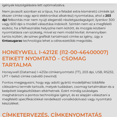
környezetben is. Ez az
etikett nyomtató
kifejezetten a stabil, közép-ipari
igények kiszolgálására lett optimalizálva.
Nem javasolt azonban ez a típus, ha a feladat extra kisméretű címkék (pl.
ékszer címke vagy apró elektronikai alkatrész) nyomtatása, ahol a
203
dpi
felbontás már nem nyújt elegendő részletgazdagságot; ilyenkor 300
vagy 600 dpi-s modell választása indokolt. Szintén nem ez a megfelelő
eszköz, ha a felhasználás helyszíne nem kötött, és mozgás közbeni
nyomtatásra van szükség, mivel ez nem mobil kivitel. Amennyiben
tartós kültéri, de színes grafikát tartalmazó címke az igény, úgy a
tintasugaras
technológia lehet a célravezetőbb megoldás.
HONEYWELL I-4212E (I12-00-46400007)
ETIKETT NYOMTATÓ - CSOMAG
TARTALMA
Honeywell (Datamax) I-4212e címkenyomtató (TT), 203 dpi, USB, RS232,
LPT + belső címke csévélő (rewind)
Fontos megjegyezni, hogy egy adott gyártó modelljéhez többféle
cikkszámú termék tartozik, melyek tudásban, csomag tartalmában és a
beépített kiegészítőkben eltérhetnek. Ezért mindig szükséges
meghatározni a pontos technológiai igényt, és ez alapján választani a
megfelelő specifikációkkal rendelkező vonalkódolvasó vagy nyomtató
készüléket.
CÍMKETERVEZÉS, CÍMKENYOMTATÁS