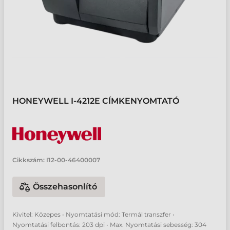
HONEYWELL I-4212E CÍMKENYOMTATÓ
Cikkszám:
I12-00-46400007
Összehasonlító
Kivitel: Közepes • Nyomtatási mód: Termál transzfer •
Nyomtatási felbontás: 203 dpi • Max. Nyomtatási sebesség: 304