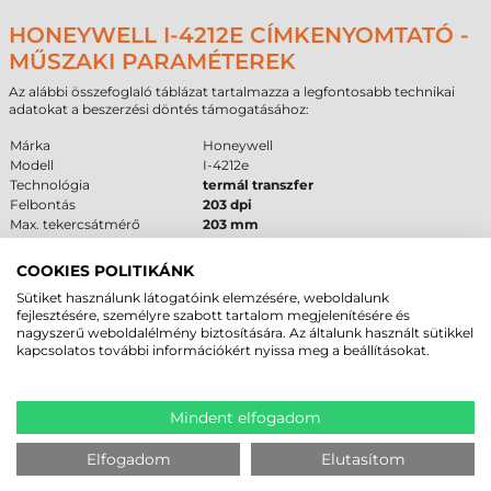
HONEYWELL I-4212E CÍMKENYOMTATÓ -
MŰSZAKI PARAMÉTEREK
Az alábbi összefoglaló táblázat tartalmazza a legfontosabb technikai
adatokat a beszerzési döntés támogatásához:
Márka
Honeywell
Modell
I-4212e
Technológia
termál transzfer
Felbontás
203 dpi
Max. tekercsátmérő
203 mm
Cséveméret
40 mm
/
76 mm
Interfész
USB
,
RS232
,
LPT
COOKIES POLITIKÁNK
Garancia
12 hónap
(készülékre és fejre)
Sütiket használunk látogatóink elemzésére, weboldalunk
fejlesztésére, személyre szabott tartalom megjelenítésére és
FELHASZNÁLÁSI TERÜLETEK ÉS „MIKOR
nagyszerű weboldalélmény biztosítására. Az általunk használt sütikkel
kapcsolatos további információkért nyissa meg a beállításokat.
NEM EZ A MEGFELELŐ VÁLASZTÁS?”
A
Honeywell I-4212e
kiválóan alkalmazható a logisztika, a
raktárüzemeltetés és a gyártás területén. Megállja a helyét ott, ahol
Mindent elfogadom
naponta több ezer etikettet kell előállítani megbízható minőségben.
Ideális választás raktári polccímkékhez, gyártásközi azonosítókhoz és
Elfogadom
Elutasítom
nagy tömegű postai küldemények címkézéséhez. A fém ház és az ipari
mechanika biztosítja a hosszú élettartamot még porosabb