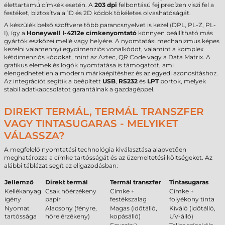
élettartamú címkék esetén. A
203 dpi
felbontású fej precízen viszi fel a
festéket, biztosítva a 1D és 2D kódok tökéletes olvashatóságát.
A készülék belső szoftvere több parancsnyelvet is kezel (DPL, PL-Z, PL-
I), így a
Honeywell I-4212e címkenyomtató
könnyen beállítható más
gyártók eszközei mellé vagy helyére. A nyomtatási mechanizmus képes
kezelni valamennyi egydimenziós vonalkódot, valamint a komplex
kétdimenziós kódokat, mint az Aztec, QR Code vagy a Data Matrix. A
grafikus elemek és logók nyomtatása is támogatott, ami
elengedhetetlen a modern márkaépítéshez és az egyedi azonosításhoz.
Az integrációt segítik a beépített
USB
,
RS232
és
LPT
portok, melyek
stabil adatkapcsolatot garantálnak a gazdagéppel.
DIREKT TERMÁL, TERMÁL TRANSZFER
VAGY TINTASUGARAS - MELYIKET
VÁLASSZA?
A megfelelő nyomtatási technológia kiválasztása alapvetően
meghatározza a címke tartósságát és az üzemeltetési költségeket. Az
alábbi táblázat segít az eligazodásban:
Jellemző
Direkt termál
Termál transzfer
Tintasugaras
Kellékanyag
Csak hőérzékeny
Címke +
Címke +
igény
papír
festékszalag
folyékony tinta
Nyomat
Alacsony (fényre,
Magas (időtálló,
Kiváló (időtálló,
tartóssága
hőre érzékeny)
kopásálló)
UV-álló)