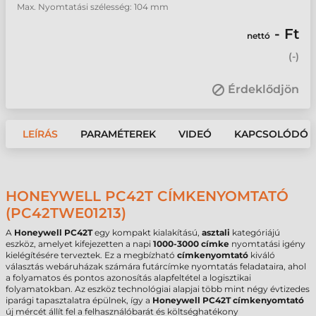
Max. Nyomtatási szélesség: 104 mm
- Ft
nettó
(
-
)
Érdeklődjön
LEÍRÁS
PARAMÉTEREK
VIDEÓ
KAPCSOLÓDÓ 
HONEYWELL PC42T CÍMKENYOMTATÓ
(PC42TWE01213)
A
Honeywell PC42T
egy kompakt kialakítású,
asztali
kategóriájú
eszköz, amelyet kifejezetten a napi
1000-3000 címke
nyomtatási igény
kielégítésére terveztek. Ez a megbízható
címkenyomtató
kiváló
választás webáruházak számára futárcímke nyomtatás feladataira, ahol
a folyamatos és pontos azonosítás alapfeltétel a logisztikai
folyamatokban. Az eszköz technológiai alapjai több mint négy évtizedes
iparági tapasztalatra épülnek, így a
Honeywell PC42T címkenyomtató
új mércét állít fel a felhasználóbarát és költséghatékony