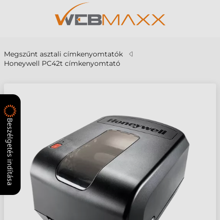
Megszűnt asztali címkenyomtatók
Honeywell PC42t címkenyomtató
Beszélgetés indítása