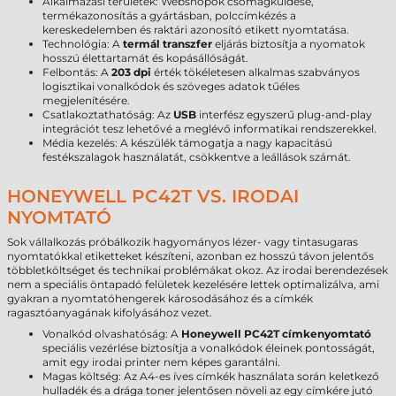
Alkalmazási területek: Webshopok csomagküldése,
termékazonosítás a gyártásban, polccímkézés a
kereskedelemben és raktári azonosító etikett nyomtatása.
Technológia: A
termál transzfer
eljárás biztosítja a nyomatok
hosszú élettartamát és kopásállóságát.
Felbontás: A
203 dpi
érték tökéletesen alkalmas szabványos
logisztikai vonalkódok és szöveges adatok tűéles
megjelenítésére.
Csatlakoztathatóság: Az
USB
interfész egyszerű plug-and-play
integrációt tesz lehetővé a meglévő informatikai rendszerekkel.
Média kezelés: A készülék támogatja a nagy kapacitású
festékszalagok használatát, csökkentve a leállások számát.
HONEYWELL PC42T VS. IRODAI
NYOMTATÓ
Sok vállalkozás próbálkozik hagyományos lézer- vagy tintasugaras
nyomtatókkal etiketteket készíteni, azonban ez hosszú távon jelentős
többletköltséget és technikai problémákat okoz. Az irodai berendezések
nem a speciális öntapadó felületek kezelésére lettek optimalizálva, ami
gyakran a nyomtatóhengerek károsodásához és a címkék
ragasztóanyagának kifolyásához vezet.
Vonalkód olvashatóság: A
Honeywell PC42T címkenyomtató
speciális vezérlése biztosítja a vonalkódok éleinek pontosságát,
amit egy irodai printer nem képes garantálni.
Magas költség: Az A4-es íves címkék használata során keletkező
hulladék és a drága toner jelentősen növeli az egy címkére jutó