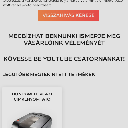
telepítését, a hardveres kalibráció folyamatát, valamint a címketervező
szoftver alapvető beállításait.
VISSZAHÍVÁS KÉRÉSE
MEGBÍZHAT BENNÜNK! ISMERJE MEG
VÁSÁRLÓINK VÉLEMÉNYÉT
KÖVESSE BE YOUTUBE CSATORNÁNKAT!
LEGUTÓBB MEGTEKINTETT TERMÉKEK
HONEYWELL PC42T
CÍMKENYOMTATÓ