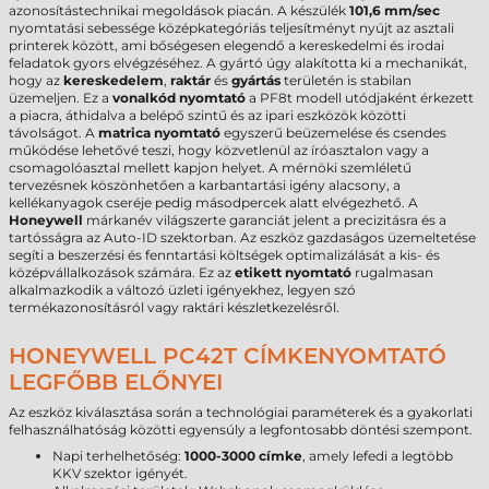
azonosítástechnikai megoldások piacán. A készülék
101,6 mm/sec
nyomtatási sebessége középkategóriás teljesítményt nyújt az asztali
printerek között, ami bőségesen elegendő a kereskedelmi és irodai
feladatok gyors elvégzéséhez. A gyártó úgy alakította ki a mechanikát,
hogy az
kereskedelem
,
raktár
és
gyártás
területén is stabilan
üzemeljen. Ez a
vonalkód nyomtató
a PF8t modell utódjaként érkezett
a piacra, áthidalva a belépő szintű és az ipari eszközök közötti
távolságot. A
matrica nyomtató
egyszerű beüzemelése és csendes
működése lehetővé teszi, hogy közvetlenül az íróasztalon vagy a
csomagolóasztal mellett kapjon helyet. A mérnöki szemléletű
tervezésnek köszönhetően a karbantartási igény alacsony, a
kellékanyagok cseréje pedig másodpercek alatt elvégezhető. A
Honeywell
márkanév világszerte garanciát jelent a precizitásra és a
tartósságra az Auto-ID szektorban. Az eszköz gazdaságos üzemeltetése
segíti a beszerzési és fenntartási költségek optimalizálását a kis- és
középvállalkozások számára. Ez az
etikett nyomtató
rugalmasan
alkalmazkodik a változó üzleti igényekhez, legyen szó
termékazonosításról vagy raktári készletkezelésről.
HONEYWELL PC42T CÍMKENYOMTATÓ
LEGFŐBB ELŐNYEI
Az eszköz kiválasztása során a technológiai paraméterek és a gyakorlati
felhasználhatóság közötti egyensúly a legfontosabb döntési szempont.
Napi terhelhetőség:
1000-3000 címke
, amely lefedi a legtöbb
KKV szektor igényét.