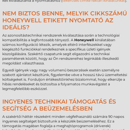
kell kiválasztania a nyomtatáshoz (
tekercses címke raktári kínálatunkat
).
NEM BIZTOS BENNE, MELYIK CIKKSZÁMÚ
HONEYWELL ETIKETT NYOMTATÓ AZ
IDEÁLIS?
Az azonosítástechnikai rendszerek kiválasztása során a technológiai
kompatibilitás a legfontosabb tényező. A
Honeywell
kínálatában
számos konfiguráció létezik, amelyek eltérő interfészekkel vagy
kiegészítő funkciókkal rendelkeznek a specifikus üzleti igények
kiszolgálására. Szakértő csapatunk segít eligazodni a technikai
paraméterek között, hogy az Ön rendszereihez leginkább illeszkedő
megoldást választhassa.
Egyedi igények vagy nagy volumenű beszerzések esetén személyre
szabott ajánlatot készítünk, figyelembe véve a hosszú távú üzemeltetési
költségeket is. Forduljon értékesítőinkhez bizalommal, hogy elkerülje a
hibás rendeléseket és biztosítsa a folyamatos munkavégzést a
legmegfelelőbb eszközzel.
INGYENES TECHNIKAI TÁMOGATÁS ÉS
SEGÍTSÉG A BEÜZEMELÉSBEN
A szakértői háttér részeként minden végfelhasználó számára 90 napos
ingyenes segítséget biztosítunk a készülék beüzemeléséhez. Ez a
támogatás magában foglalja a meghajtóprogramok (driverek)