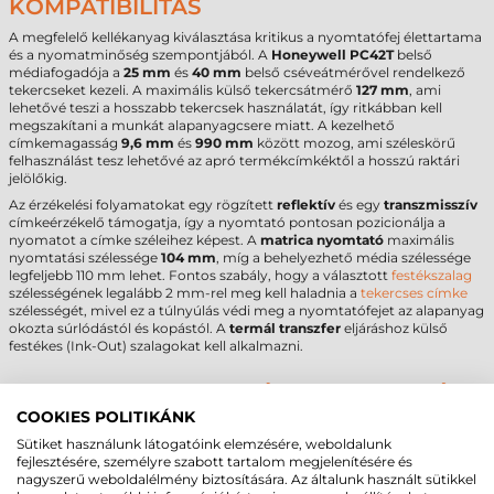
KOMPATIBILITÁS
A megfelelő kellékanyag kiválasztása kritikus a nyomtatófej élettartama
és a nyomatminőség szempontjából. A
Honeywell PC42T
belső
médiafogadója a
25 mm
és
40 mm
belső cséveátmérővel rendelkező
tekercseket kezeli. A maximális külső tekercsátmérő
127 mm
, ami
lehetővé teszi a hosszabb tekercsek használatát, így ritkábban kell
megszakítani a munkát alapanyagcsere miatt. A kezelhető
címkemagasság
9,6 mm
és
990 mm
között mozog, ami széleskörű
felhasználást tesz lehetővé az apró termékcímkéktől a hosszú raktári
jelölőkig.
Az érzékelési folyamatokat egy rögzített
reflektív
és egy
transzmisszív
címkeérzékelő támogatja, így a nyomtató pontosan pozicionálja a
nyomatot a címke széleihez képest. A
matrica nyomtató
maximális
nyomtatási szélessége
104 mm
, míg a behelyezhető média szélessége
legfeljebb 110 mm lehet. Fontos szabály, hogy a választott
festékszalag
szélességének legalább 2 mm-rel meg kell haladnia a
tekercses címke
szélességét, mivel ez a túlnyúlás védi meg a nyomtatófejet az alapanyag
okozta súrlódástól és kopástól. A
termál transzfer
eljáráshoz külső
festékes (Ink-Out) szalagokat kell alkalmazni.
HONEYWELL PC42T CÍMKENYOMTATÓ -
COOKIES POLITIKÁNK
MŰSZAKI PARAMÉTEREK
Sütiket használunk látogatóink elemzésére, weboldalunk
Az alábbi táblázat összefoglalja a legfontosabb technikai adatokat a
fejlesztésére, személyre szabott tartalom megjelenítésére és
beszerzési döntés támogatásához.
nagyszerű weboldalélmény biztosítására. Az általunk használt sütikkel