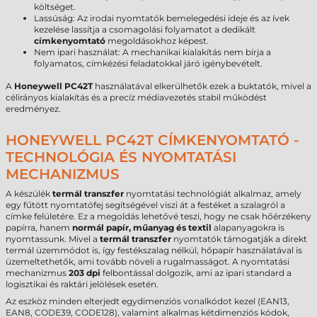
költséget.
Lassúság: Az irodai nyomtatók bemelegedési ideje és az ívek
kezelése lassítja a csomagolási folyamatot a dedikált
címkenyomtató
megoldásokhoz képest.
Nem ipari használat: A mechanikai kialakítás nem bírja a
folyamatos, címkézési feladatokkal járó igénybevételt.
A
Honeywell PC42T
használatával elkerülhetők ezek a buktatók, mivel a
célirányos kialakítás és a precíz médiavezetés stabil működést
eredményez.
HONEYWELL PC42T CÍMKENYOMTATÓ -
TECHNOLÓGIA ÉS NYOMTATÁSI
MECHANIZMUS
A készülék
termál transzfer
nyomtatási technológiát alkalmaz, amely
egy fűtött nyomtatófej segítségével viszi át a festéket a szalagról a
címke felületére. Ez a megoldás lehetővé teszi, hogy ne csak hőérzékeny
papírra, hanem
normál papír, műanyag és textil
alapanyagokra is
nyomtassunk. Mivel a
termál transzfer
nyomtatók támogatják a direkt
termál üzemmódot is, így festékszalag nélkül, hőpapír használatával is
üzemeltethetők, ami tovább növeli a rugalmasságot. A nyomtatási
mechanizmus
203 dpi
felbontással dolgozik, ami az ipari standard a
logisztikai és raktári jelölések esetén.
Az eszköz minden elterjedt egydimenziós vonalkódot kezel (EAN13,
EAN8, CODE39, CODE128), valamint alkalmas kétdimenziós kódok,