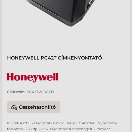
HONEYWELL PC42T CÍMKENYOMTATÓ
Cikkszám:
PC42TWE01213
Összehasonlító
Kivitel: Asztali • Nyomtatási mód: Termál transzfer • Nyomtatási
felbontás: 203 dpi • Max. Nyomtatási sebesség: 102 mm/sec •