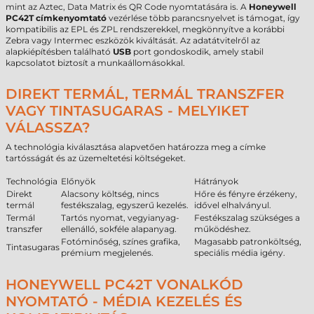
mint az Aztec, Data Matrix és QR Code nyomtatására is. A
Honeywell
PC42T címkenyomtató
vezérlése több parancsnyelvet is támogat, így
kompatibilis az EPL és ZPL rendszerekkel, megkönnyítve a korábbi
Zebra vagy Intermec eszközök kiváltását. Az adatátvitelről az
alapkiépítésben található
USB
port gondoskodik, amely stabil
kapcsolatot biztosít a munkaállomásokkal.
DIREKT TERMÁL, TERMÁL TRANSZFER
VAGY TINTASUGARAS - MELYIKET
VÁLASSZA?
A technológia kiválasztása alapvetően határozza meg a címke
tartósságát és az üzemeltetési költségeket.
Technológia
Előnyök
Hátrányok
Direkt
Alacsony költség, nincs
Hőre és fényre érzékeny,
termál
festékszalag, egyszerű kezelés.
idővel elhalványul.
Termál
Tartós nyomat, vegyianyag-
Festékszalag szükséges a
transzfer
ellenálló, sokféle alapanyag.
működéshez.
Fotóminőség, színes grafika,
Magasabb patronköltség,
Tintasugaras
prémium megjelenés.
speciális média igény.
HONEYWELL PC42T VONALKÓD
NYOMTATÓ - MÉDIA KEZELÉS ÉS