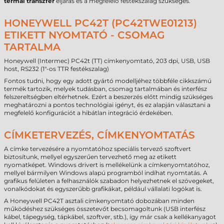
termál transzfer
eljárás és a megfelelő festékszalag szükséges.
HONEYWELL PC42T (PC42TWE01213)
ETIKETT NYOMTATÓ - CSOMAG
TARTALMA
Honeywell (Intermec) PC42t (TT) címkenyomtató, 203 dpi, USB, USB
host, RS232 (1"-os TTR festékszalag)
Fontos tudni, hogy egy adott gyártó modelljéhez többféle cikkszámú
termék tartozik, melyek tudásban, csomag tartalmában és interfész
felszereltségben eltérhetnek. Ezért a beszerzés előtt mindig szükséges
meghatározni a pontos technológiai igényt, és ez alapján választani a
megfelelő konfigurációt a hibátlan integráció érdekében.
CÍMKETERVEZÉS, CÍMKENYOMTATÁS
A címke tervezésére a nyomtatóhoz speciális tervező szoftvert
biztosítunk, mellyel egyszerűen tervezhető meg az etikett
nyomatképet. Windows drivert is mellékelünk a címkenyomtatóhoz,
mellyel bármilyen Windows alapú programból indíhat nyomtatás. A
grafikus felületen a felhasználók szabadon helyezhetnek el szövegeket,
vonalkódokat és egyszerűbb grafikákat, például vállalati logókat is.
A Honeywell PC42T asztali címkenyomtató dobozában minden
működéshez szükséges összetevőt becsomagoltunk (USB interfész
kábel, tápegység, tápkábel, szoftver, stb.), így már csak a kellékanyagot