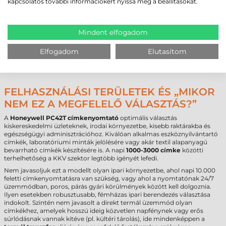
kapcsolatos további információkért nyissa meg a beállításokat.
Márka
Honeywell
Modell
PC42T
Technológia
termál transzfer
Mindent elfogadom
Felbontás
203 dpi
Max. tekercsátmérő
127 mm
Cséveméret
25 mm / 40 mm
Elfogadom
Elutasítom
Interfész
USB
Garancia
12 hónap
(fejre
6 hónap
)
FELHASZNÁLÁSI TERÜLETEK ÉS „MIKOR
NEM EZ A MEGFELELŐ VÁLASZTÁS?”
A
Honeywell PC42T címkenyomtató
optimális választás
kiskereskedelmi üzleteknek, irodai környezetbe, kisebb raktárakba és
egészségügyi adminisztrációhoz. Kiválóan alkalmas eszköznyilvántartó
címkék, laboratóriumi minták jelölésére vagy akár textil alapanyagú
bevarrható címkék készítésére is. A napi
1000-3000 címke
közötti
terhelhetőség a KKV szektor legtöbb igényét lefedi.
Nem javasoljuk ezt a modellt olyan ipari környezetbe, ahol napi 10.000
feletti címkenyomtatásra van szükség, vagy ahol a nyomtatónak 24/7
üzemmódban, poros, párás gyári körülmények között kell dolgoznia.
Ilyen esetekben robusztusabb, fémházas ipari berendezés választása
indokolt. Szintén nem javasolt a direkt termál üzemmód olyan
címkékhez, amelyek hosszú ideig közvetlen napfénynek vagy erős
súrlódásnak vannak kitéve (pl. kültéri tárolás), ide mindenképpen a