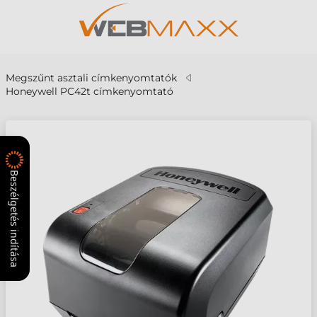
Megszűnt asztali címkenyomtatók
Honeywell PC42t címkenyomtató
Beszélgetés indítása