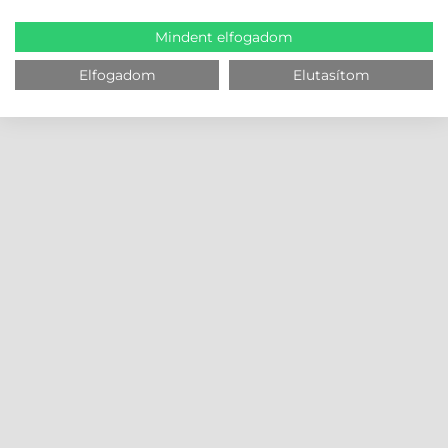
Mindent elfogadom
Elfogadom
Elutasítom