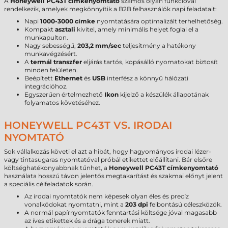
A
Honeywell PC43T címkenyomtató
számos olyan funkcióval
rendelkezik, amelyek megkönnyítik a B2B felhasználók napi feladatait:
Napi
1000-3000 címke
nyomtatására optimalizált terhelhetőség.
Kompakt
asztali
kivitel, amely minimális helyet foglal el a
munkapulton.
Nagy sebességű,
203,2 mm/sec
teljesítmény a hatékony
munkavégzésért.
A
termál transzfer
eljárás tartós, kopásálló nyomatokat biztosít
minden felületen.
Beépített
Ethernet
és
USB
interfész a könnyű hálózati
integrációhoz.
Egyszerűen értelmezhető
Ikon
kijelző a készülék állapotának
folyamatos követéséhez.
HONEYWELL PC43T VS. IRODAI
NYOMTATÓ
Sok vállalkozás követi el azt a hibát, hogy hagyományos irodai lézer-
vagy tintasugaras nyomtatóval próbál etikettet előállítani. Bár elsőre
költséghatékonyabbnak tűnhet, a
Honeywell PC43T címkenyomtató
használata hosszú távon jelentős megtakarítást és szakmai előnyt jelent
a speciális célfeladatok során.
Az irodai nyomtatók nem képesek olyan éles és precíz
vonalkódokat nyomtatni, mint a
203 dpi
felbontású céleszközök.
A normál papírnyomtatók fenntartási költsége jóval magasabb
az íves etikettek és a drága tonerek miatt.