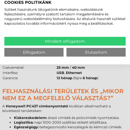
nyomtatófej széleit az idő előtti kopástól. A
Honeywell PC43T
COOKIES POLITIKÁNK
címkenyomtató
külső festékes (Ink-Out) szalagokkal kompatibilis.
Sütiket használunk látogatóink elemzésére, weboldalunk
fejlesztésére, személyre szabott tartalom megjelenítésére és
HONEYWELL PC43T CÍMKENYOMTATÓ -
nagyszerű weboldalélmény biztosítására. Az általunk használt sütikkel
kapcsolatos további információkért nyissa meg a beállításokat.
MŰSZAKI PARAMÉTEREK
Paraméter
Érték
Mindent elfogadom
Márka
Honeywell
Modell
PC43T
(PC43TA00100202)
Technológia
Termál transzfer
Elfogadom
Elutasítom
Felbontás
203 dpi
Max. tekercsátmérő
127 mm
Cséveméret
25 mm
/
40 mm
Interfész
USB
,
Ethernet
Garancia
12 hónap
(fejre
6 hónap
)
FELHASZNÁLÁSI TERÜLETEK ÉS „MIKOR
NEM EZ A MEGFELELŐ VÁLASZTÁS?”
A
Honeywell PC43T címkenyomtató
kiválóan alkalmazható a
következő területeken:
Kiskereskedelem:
árazó címkék és polccímkék nyomtatása.
Logisztika:
napi 1000-2000 szállítási etikett előállítása.
Egészségügy:
betegazonosító karszalagok és kémcső címkék.