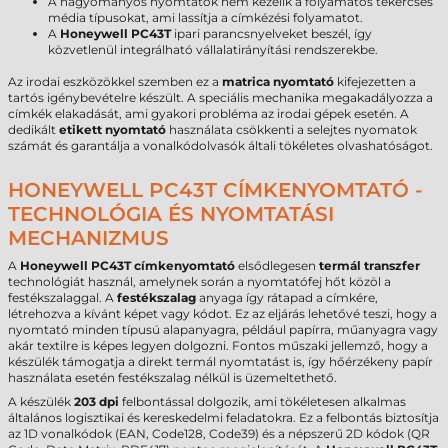
A hagyományos nyomtatók nem kezelik a folyamatos tekercses
média típusokat, ami lassítja a címkézési folyamatot.
A
Honeywell PC43T
ipari parancsnyelveket beszél, így
közvetlenül integrálható vállalatirányítási rendszerekbe.
Az irodai eszközökkel szemben ez a
matrica nyomtató
kifejezetten a
tartós igénybevételre készült. A speciális mechanika megakadályozza a
címkék elakadását, ami gyakori probléma az irodai gépek esetén. A
dedikált
etikett nyomtató
használata csökkenti a selejtes nyomatok
számát és garantálja a vonalkódolvasók általi tökéletes olvashatóságot.
HONEYWELL PC43T CÍMKENYOMTATÓ -
TECHNOLÓGIA ÉS NYOMTATÁSI
MECHANIZMUS
A
Honeywell PC43T címkenyomtató
elsődlegesen
termál transzfer
technológiát használ, amelynek során a nyomtatófej hőt közöl a
festékszalaggal. A
festékszalag
anyaga így rátapad a címkére,
létrehozva a kívánt képet vagy kódot. Ez az eljárás lehetővé teszi, hogy a
nyomtató minden típusú alapanyagra, például papírra, műanyagra vagy
akár textilre is képes legyen dolgozni. Fontos műszaki jellemző, hogy a
készülék támogatja a direkt termál nyomtatást is, így hőérzékeny papír
használata esetén festékszalag nélkül is üzemeltethető.
A készülék
203 dpi
felbontással dolgozik, ami tökéletesen alkalmas
általános logisztikai és kereskedelmi feladatokra. Ez a felbontás biztosítja
az 1D vonalkódok (EAN, Code128, Code39) és a népszerű 2D kódok (QR