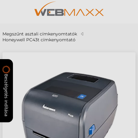
Megszűnt asztali címkenyomtatók
Honeywell PC43t címkenyomtató
Beszélgetés indítása