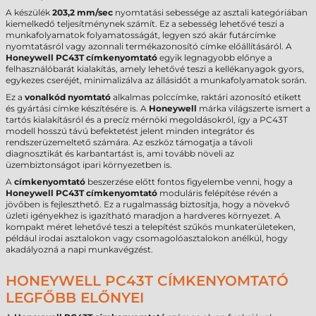
A készülék
203,2 mm/sec
nyomtatási sebessége az asztali kategóriában
kiemelkedő teljesítménynek számít. Ez a sebesség lehetővé teszi a
munkafolyamatok folyamatosságát, legyen szó akár futárcímke
nyomtatásról vagy azonnali termékazonosító címke előállításáról. A
Honeywell PC43T címkenyomtató
egyik legnagyobb előnye a
felhasználóbarát kialakítás, amely lehetővé teszi a kellékanyagok gyors,
egykezes cseréjét, minimalizálva az állásidőt a munkafolyamatok során.
Ez a
vonalkód nyomtató
alkalmas polccímke, raktári azonosító etikett
és gyártási címke készítésére is. A
Honeywell
márka világszerte ismert a
tartós kialakításról és a precíz mérnöki megoldásokról, így a PC43T
modell hosszú távú befektetést jelent minden integrátor és
rendszerüzemeltető számára. Az eszköz támogatja a távoli
diagnosztikát és karbantartást is, ami tovább növeli az
üzembiztonságot ipari környezetben is.
A
címkenyomtató
beszerzése előtt fontos figyelembe venni, hogy a
Honeywell PC43T címkenyomtató
moduláris felépítése révén a
jövőben is fejleszthető. Ez a rugalmasság biztosítja, hogy a növekvő
üzleti igényekhez is igazítható maradjon a hardveres környezet. A
kompakt méret lehetővé teszi a telepítést szűkös munkaterületeken,
például irodai asztalokon vagy csomagolóasztalokon anélkül, hogy
akadályozná a napi munkavégzést.
HONEYWELL PC43T CÍMKENYOMTATÓ
LEGFŐBB ELŐNYEI