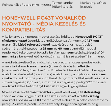
Termékcímke,
Marketing, színes
Felhasználás
Futárcímke, nyugta
kültéri tárolás
jelzések
HONEYWELL PC43T VONALKÓD
NYOMTATÓ - MÉDIA KEZELÉS ÉS
KOMPATIBILITÁS
A kellékanyagok pontos megválasztása kritikus a
Honeywell PC43T
címkenyomtató
üzembiztos működéséhez. A nyomtató
127 mm
maximális
külső tekercsátmérő
kezelésére alkalmas. A belső
cséveméret tekintetében a
25 mm
és
40 mm
átmérőjű maggal
rendelkező tekercseket fogadja be. A
max. nyomtatási szélesség
104
mm
, míg a behelyezhető hordozó maximális szélessége 118 mm lehet.
A médiaérzékelésről egy rögzített, de precíz rendszer gondoskodik,
amely tartalmaz
transzmisszív
(átmenő fényű) és
reflektív
(visszaverődő fényű) érzékelőt is. Ez lehetővé teszi a közközti hézaggal
ellátott, a fekete jellel (black mark) ellátott, vagy a folytonos
tekercses
címke
típusok pontos pozicionálását. A nyomtató által kezelt minimális
címkemagasság 6,35 mm, a maximális magasság pedig 1727 mm, ami
rendkívül széles tartományt biztosít az egyedi igényekhez.
Mivel a készülék
termál transzfer
eljárást alkalmaz, a
festékszalag
specifikációira is figyelni kell. Az asztali kivitel miatt a
festékszalag
maximális hossza 74 és 110 méter között alakulhat, a belső cséveátmérő
pedig 12,7 mm (0,5 col). Fontos szabály, hogy a szalagnak mindig
legalább 2 mm-rel szélesebbnek kell lennie a címkénél, hogy megóvja a