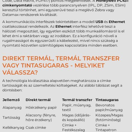
Code, Data Matrix, PDF417) pontos megjelenítését. A
Honeywell PC43T
címkenyomtató
vezérlése több parancsnyelven (IPL, DP, ZSim, ESim)
keresztül történhet, ami egyszerűvé teszi a meglévő Zebra vagy
Datamax rendszerek kiváltását.
A kommunikációs interfészek tekintetében a modell
USB
és
Ethernet
csatlakozással rendelkezik. Az
Ethernet
interfész lehetővé teszi a
hálózati megosztást, így egyetlen eszközt több munkaállomásról is el
lehet érni a raktárban vagy az irodában. Ez a konfiguráció növeli a
rugalmasságot és egyszerűsíti a kábelezést, mivel nincs szükség a
nyomtató közvetlen számítógépes kapcsolatára minden esetben.
DIREKT TERMÁL, TERMÁL TRANSZFER
VAGY TINTASUGARAS - MELYIKET
VÁLASSZA?
A technológia kiválasztása alapvetően meghatározza a címke
tartósságát és az üzemeltetési költségeket. Az alábbi táblázat segít a
döntésben:
Jellemző
Direkt termál
Termál transzfer
Tintasugaras
Papír, műanyag,
Bevonatos
Alapanyag
Hőérzékeny papír
textil
papír/műanyag
Alacsony (fényre,
Magas (időjárás-
Közepes/Magas
Tartósság
hőre érzékeny)
és kopásálló)
(fotóminőség)
Címke +
Címke +
Kellékanyag
Csak címke
Festékszalag
Tintapatron