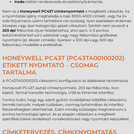
Iroda:
irattári rendszerezés és eszköznyilvántartás.
Nem ez a
Honeywell PC43T címkenyomtató
a megfelelő választás, ha
a nyomtatási igény meghaladja a napi 3000-4000 címkét, vagy ha 24
órás folyamatos üzemi terhelésre van szükség. Ilyen esetekben érdemes
közepes vagy ipari kategóriájú gépet választani. Szintén nem javasolt a
203 dpi
felbontás olyan feladatokhoz, ahol apró, 4-5 pontos
betűmérettel kell sűrű adatokat vagy nagy felbontású grafikákat
nyomtatni (pl. ékszer címkék). Ilyenkor a 300 dpi vagy 600 dpi
felbontású modellek a preferáltak.
HONEYWELL PC43T (PC43TA00100202)
ETIKETT NYOMTATÓ - CSOMAG
TARTALMA
A PC43TA00100202 cikkszámú konfiguráció az alábbiakat tartalmazza:
Honeywell PC43T asztali címkenyomtató, 203 dpi felbontás, Ikon
kijelző, Termál transzfer technológia, USB és Ethernet interfész.
Fontos tudni, hogy egy adott gyártó modelljéhez többféle cikkszámú
termék tartozik, melyek tudásban, csomag tartalmában és interfész
felszereltségben eltérhetnek. Ezért mindig szükséges meghatározni a
pontos technológiai igényt, és ez alapján választani a megfelelő
specifikációkkal rendelkező vonalkódolvasó vagy nyomtató készüléket.
CÍMKETERVEZÉS, CÍMKENYOMTATÁS