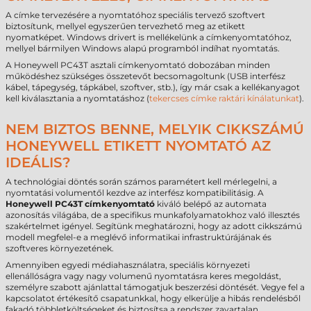
A címke tervezésére a nyomtatóhoz speciális tervező szoftvert
biztosítunk, mellyel egyszerűen tervezhető meg az etikett
nyomatképet. Windows drivert is mellékelünk a címkenyomtatóhoz,
mellyel bármilyen Windows alapú programból indíhat nyomtatás.
A Honeywell PC43T asztali címkenyomtató dobozában minden
működéshez szükséges összetevőt becsomagoltunk (USB interfész
kábel, tápegység, tápkábel, szoftver, stb.), így már csak a kellékanyagot
kell kiválasztania a nyomtatáshoz (
tekercses címke raktári kínálatunkat
).
NEM BIZTOS BENNE, MELYIK CIKKSZÁMÚ
HONEYWELL ETIKETT NYOMTATÓ AZ
IDEÁLIS?
A technológiai döntés során számos paramétert kell mérlegelni, a
nyomtatási volumentől kezdve az interfész kompatibilitásig. A
Honeywell PC43T címkenyomtató
kiváló belépő az automata
azonosítás világába, de a specifikus munkafolyamatokhoz való illesztés
szakértelmet igényel. Segítünk meghatározni, hogy az adott cikkszámú
modell megfelel-e a meglévő informatikai infrastruktúrájának és
szoftveres környezetének.
Amennyiben egyedi médiahasználatra, speciális környezeti
ellenállóságra vagy nagy volumenű nyomtatásra keres megoldást,
személyre szabott ajánlattal támogatjuk beszerzési döntését. Vegye fel a
kapcsolatot értékesítő csapatunkkal, hogy elkerülje a hibás rendelésből
fakadó többletköltségeket és biztosítsa a rendszer zavartalan