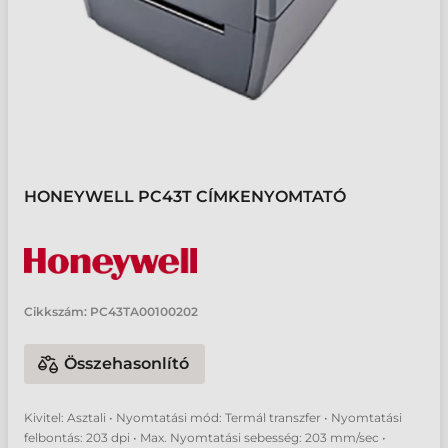
HONEYWELL PC43T CÍMKENYOMTATÓ
Cikkszám:
PC43TA00100202
Összehasonlító
Kivitel: Asztali • Nyomtatási mód: Termál transzfer • Nyomtatási
felbontás: 203 dpi • Max. Nyomtatási sebesség: 203 mm/sec •