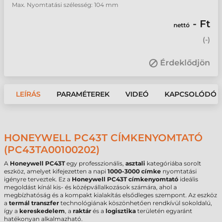
Max. Nyomtatási szélesség: 104 mm
- Ft
nettó
(
-
)
Érdeklődjön
LEÍRÁS
PARAMÉTEREK
VIDEÓ
KAPCSOLÓDÓ 
HONEYWELL PC43T CÍMKENYOMTATÓ
(PC43TA00100202)
A
Honeywell PC43T
egy professzionális,
asztali
kategóriába sorolt
eszköz, amelyet kifejezetten a napi
1000-3000 címke
nyomtatási
igényre terveztek. Ez a
Honeywell PC43T címkenyomtató
ideális
megoldást kínál kis- és középvállalkozások számára, ahol a
megbízhatóság és a kompakt kialakítás elsődleges szempont. Az eszköz
a
termál transzfer
technológiának köszönhetően rendkívül sokoldalú,
így a
kereskedelem
, a
raktár
és a
logisztika
területén egyaránt
hatékonyan alkalmazható.