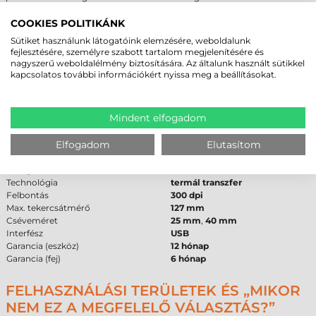
legalább 2 mm-rel szélesebbnek kell lennie, mint a
tekercses címke
szélessége, mivel ez a túlnyúlás védi a nyomtatófejet a csiszoló hatástól.
COOKIES POLITIKÁNK
A
Honeywell PC43T
asztali kivitel lévén jellemzően 74-110 méter hosszú
Sütiket használunk látogatóink elemzésére, weboldalunk
festékszalagokkal üzemel, Ink-Out (külső festékes) tekercseléssel.
fejlesztésére, személyre szabott tartalom megjelenítésére és
nagyszerű weboldalélmény biztosítására. Az általunk használt sütikkel
HONEYWELL PC43T CÍMKENYOMTATÓ -
kapcsolatos további információkért nyissa meg a beállításokat.
MŰSZAKI PARAMÉTEREK
A beszerzési döntés támogatása érdekében az alábbi táblázatban
Mindent elfogadom
rögzítettük a legfontosabb műszaki adatokat:
Elfogadom
Elutasítom
Márka
Honeywell
Modell
PC43T
Kategória
asztali
Technológia
termál transzfer
Felbontás
300 dpi
Max. tekercsátmérő
127 mm
Cséveméret
25 mm
,
40 mm
Interfész
USB
Garancia (eszköz)
12 hónap
Garancia (fej)
6 hónap
FELHASZNÁLÁSI TERÜLETEK ÉS „MIKOR
NEM EZ A MEGFELELŐ VÁLASZTÁS?”