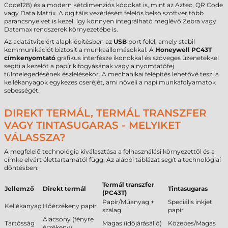
Code128) és a modern kétdimenziós kódokat is, mint az Aztec, QR Code
vagy Data Matrix. A digitális vezérlésért felelős belső szoftver több
parancsnyelvet is kezel, így könnyen integrálható meglévő Zebra vagy
Datamax rendszerek környezetébe is.
Az adatátvitelért alapkiépítésben az
USB
port felel, amely stabil
kommunikációt biztosít a munkaállomásokkal. A
Honeywell PC43T
címkenyomtató
grafikus interfésze ikonokkal és szöveges üzenetekkel
segíti a kezelőt a papír kifogyásának vagy a nyomtatófej
túlmelegedésének észlelésekor. A mechanikai felépítés lehetővé teszi a
kellékanyagok egykezes cseréjét, ami növeli a napi munkafolyamatok
sebességét.
DIREKT TERMÁL, TERMÁL TRANSZFER
VAGY TINTASUGARAS - MELYIKET
VÁLASSZA?
A megfelelő technológia kiválasztása a felhasználási környezettől és a
címke elvárt élettartamától függ. Az alábbi táblázat segít a technológiai
döntésben:
Termál transzfer
Jellemző
Direkt termál
Tintasugaras
(PC43T)
Papír/Műanyag +
Speciális inkjet
Kellékanyag
Hőérzékeny papír
szalag
papír
Alacsony (fényre
Tartósság
Magas (időjárásálló)
Közepes/Magas
érzékeny)