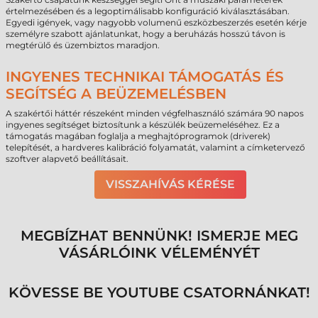
értelmezésében és a legoptimálisabb konfiguráció kiválasztásában.
Egyedi igények, vagy nagyobb volumenű eszközbeszerzés esetén kérje
személyre szabott ajánlatunkat, hogy a beruházás hosszú távon is
megtérülő és üzembiztos maradjon.
INGYENES TECHNIKAI TÁMOGATÁS ÉS
SEGÍTSÉG A BEÜZEMELÉSBEN
A szakértői háttér részeként minden végfelhasználó számára 90 napos
ingyenes segítséget biztosítunk a készülék beüzemeléséhez. Ez a
támogatás magában foglalja a meghajtóprogramok (driverek)
telepítését, a hardveres kalibráció folyamatát, valamint a címketervező
szoftver alapvető beállításait.
VISSZAHÍVÁS KÉRÉSE
MEGBÍZHAT BENNÜNK! ISMERJE MEG
VÁSÁRLÓINK VÉLEMÉNYÉT
KÖVESSE BE YOUTUBE CSATORNÁNKAT!