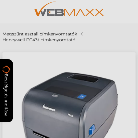
Megszűnt asztali címkenyomtatók
Honeywell PC43t címkenyomtató
Beszélgetés indítása