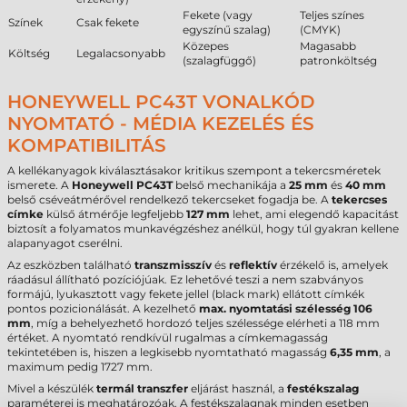
Fekete (vagy
Teljes színes
Színek
Csak fekete
egyszínű szalag)
(CMYK)
Közepes
Magasabb
Költség
Legalacsonyabb
(szalagfüggő)
patronköltség
HONEYWELL PC43T VONALKÓD
NYOMTATÓ - MÉDIA KEZELÉS ÉS
KOMPATIBILITÁS
A kellékanyagok kiválasztásakor kritikus szempont a tekercsméretek
ismerete. A
Honeywell PC43T
belső mechanikája a
25 mm
és
40 mm
belső cséveátmérővel rendelkező tekercseket fogadja be. A
tekercses
címke
külső átmérője legfeljebb
127 mm
lehet, ami elegendő kapacitást
biztosít a folyamatos munkavégzéshez anélkül, hogy túl gyakran kellene
alapanyagot cserélni.
Az eszközben található
transzmisszív
és
reflektív
érzékelő is, amelyek
ráadásul állítható pozíciójúak. Ez lehetővé teszi a nem szabványos
formájú, lyukasztott vagy fekete jellel (black mark) ellátott címkék
pontos pozicionálását. A kezelhető
max. nyomtatási szélesség
106
mm
, míg a behelyezhető hordozó teljes szélessége elérheti a 118 mm
értéket. A nyomtató rendkívül rugalmas a címkemagasság
tekintetében is, hiszen a legkisebb nyomtatható magasság
6,35 mm
, a
maximum pedig 1727 mm.
Mivel a készülék
termál transzfer
eljárást használ, a
festékszalag
paraméterei is meghatározóak. A festékszalagnak minden esetben