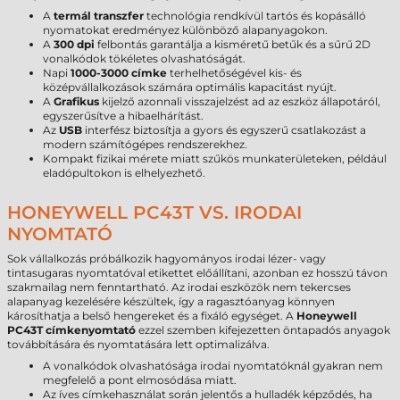
A
termál transzfer
technológia rendkívül tartós és kopásálló
nyomatokat eredményez különböző alapanyagokon.
A
300 dpi
felbontás garantálja a kisméretű betűk és a sűrű 2D
vonalkódok tökéletes olvashatóságát.
Napi
1000-3000 címke
terhelhetőségével kis- és
középvállalkozások számára optimális kapacitást nyújt.
A
Grafikus
kijelző azonnali visszajelzést ad az eszköz állapotáról,
egyszerűsítve a hibaelhárítást.
Az
USB
interfész biztosítja a gyors és egyszerű csatlakozást a
modern számítógépes rendszerekhez.
Kompakt fizikai mérete miatt szűkös munkaterületeken, például
eladópultokon is elhelyezhető.
HONEYWELL PC43T VS. IRODAI
NYOMTATÓ
Sok vállalkozás próbálkozik hagyományos irodai lézer- vagy
tintasugaras nyomtatóval etikettet előállítani, azonban ez hosszú távon
szakmailag nem fenntartható. Az irodai eszközök nem tekercses
alapanyag kezelésére készültek, így a ragasztóanyag könnyen
károsíthatja a belső hengereket és a fixáló egységet. A
Honeywell
PC43T címkenyomtató
ezzel szemben kifejezetten öntapadós anyagok
továbbítására és nyomtatására lett optimalizálva.
A vonalkódok olvashatósága irodai nyomtatóknál gyakran nem
megfelelő a pont elmosódása miatt.
Az íves címkehasználat során jelentős a hulladék képződés, ha