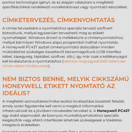
pontos technológiai igényt, és ez alapján választani a megfelelő
specifikációkkal rendelkező vonalkódolvasó vagy nyomtató készüléket.
CÍMKETERVEZÉS, CÍMKENYOMTATÁS
A címke tervezésére a nyomtatóhoz speciális tervező szoftvert
biztosítunk, mellyel egyszerűen tervezhető meg az etikett
nyomatképet. Windows drivert is mellékelünk a címkenyomtatóhoz,
mellyel bármilyen Windows alapú programból indíhat nyomtatás.
A Honeywell PC43T asztali címkenyomtató dobozában minden
működéshez szükséges összetevőt becsomagoltunk (USB interfész
kábel, tápegység, tápkábel, szoftver, stb.), így már csak a kellékanyagot
kell kiválasztania a nyomtatáshoz (
tekintse meg egyedülálló tekercses
címke raktári kínálatunkat
).
NEM BIZTOS BENNE, MELYIK CIKKSZÁMÚ
HONEYWELL ETIKETT NYOMTATÓ AZ
IDEÁLIS?
A megfelelő azonosítástechnikai eszköz kiválasztása összetett feladat,
amely során figyelembe kell venni a meglévő informatikai
infrastruktúrát és a jövőbeni növekedési terveket is. A
Honeywell PC43T
egy stabil alapmodell, de bizonyos munkafolyamatokhoz speciális
kiegészítők vagy eltérő interfészek lehetnek szükségesek a tökéletes
integráció érdekében.
Szakértő csapatunk készséggel segíti Önt a műszaki paraméterek