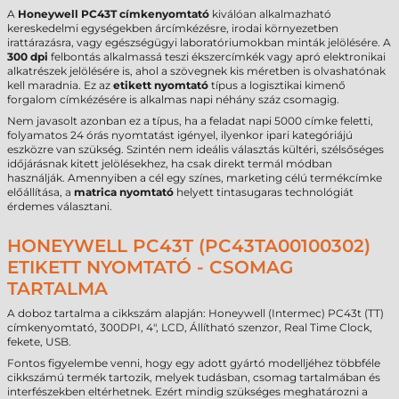
A
Honeywell PC43T címkenyomtató
kiválóan alkalmazható
kereskedelmi egységekben árcímkézésre, irodai környezetben
irattárazásra, vagy egészségügyi laboratóriumokban minták jelölésére. A
300 dpi
felbontás alkalmassá teszi ékszercímkék vagy apró elektronikai
alkatrészek jelölésére is, ahol a szövegnek kis méretben is olvashatónak
kell maradnia. Ez az
etikett nyomtató
típus a logisztikai kimenő
forgalom címkézésére is alkalmas napi néhány száz csomagig.
Nem javasolt azonban ez a típus, ha a feladat napi 5000 címke feletti,
folyamatos 24 órás nyomtatást igényel, ilyenkor ipari kategóriájú
eszközre van szükség. Szintén nem ideális választás kültéri, szélsőséges
időjárásnak kitett jelölésekhez, ha csak direkt termál módban
használják. Amennyiben a cél egy színes, marketing célú termékcímke
előállítása, a
matrica nyomtató
helyett tintasugaras technológiát
érdemes választani.
HONEYWELL PC43T (PC43TA00100302)
ETIKETT NYOMTATÓ - CSOMAG
TARTALMA
A doboz tartalma a cikkszám alapján: Honeywell (Intermec) PC43t (TT)
címkenyomtató, 300DPI, 4", LCD, Állítható szenzor, Real Time Clock,
fekete, USB.
Fontos figyelembe venni, hogy egy adott gyártó modelljéhez többféle
cikkszámú termék tartozik, melyek tudásban, csomag tartalmában és
interfészekben eltérhetnek. Ezért mindig szükséges meghatározni a