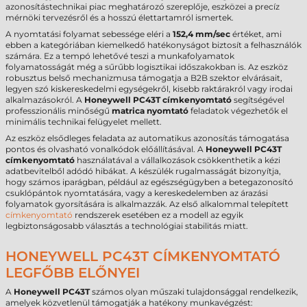
azonosítástechnikai piac meghatározó szereplője, eszközei a precíz
mérnöki tervezésről és a hosszú élettartamról ismertek.
A nyomtatási folyamat sebessége eléri a
152,4 mm/sec
értéket, ami
ebben a kategóriában kiemelkedő hatékonyságot biztosít a felhasználók
számára. Ez a tempó lehetővé teszi a munkafolyamatok
folyamatosságát még a sűrűbb logisztikai időszakokban is. Az eszköz
robusztus belső mechanizmusa támogatja a B2B szektor elvárásait,
legyen szó kiskereskedelmi egységekről, kisebb raktárakról vagy irodai
alkalmazásokról. A
Honeywell PC43T címkenyomtató
segítségével
professzionális minőségű
matrica nyomtató
feladatok végezhetők el
minimális technikai felügyelet mellett.
Az eszköz elsődleges feladata az automatikus azonosítás támogatása
pontos és olvasható vonalkódok előállításával. A
Honeywell PC43T
címkenyomtató
használatával a vállalkozások csökkenthetik a kézi
adatbevitelből adódó hibákat. A készülék rugalmasságát bizonyítja,
hogy számos iparágban, például az egészségügyben a betegazonosító
csuklópántok nyomtatására, vagy a kereskedelemben az árazási
folyamatok gyorsítására is alkalmazzák. Az első alkalommal telepített
címkenyomtató
rendszerek esetében ez a modell az egyik
legbiztonságosabb választás a technológiai stabilitás miatt.
HONEYWELL PC43T CÍMKENYOMTATÓ
LEGFŐBB ELŐNYEI
A
Honeywell PC43T
számos olyan műszaki tulajdonsággal rendelkezik,
amelyek közvetlenül támogatják a hatékony munkavégzést: