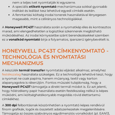
nem a teljes ívet nyomtatják ki egyszerre.
A speciális
etikett nyomtató
mechanizmusa sokkal gyorsabb
indítást és leállást tesz lehetővé egyedi címkék esetén.
A fenntartási költség irodai tonerek használatával lényegesen
magasabb, mint a célirányos technológiákkal.
A
Honeywell PC43T
használata során a nyomatkép éles és kontrasztos
marad, ami elengedhetetlen a logisztikai szkennerek megbízható
működéséhez. Az irodai környezetbe szánt berendezésekkel szemben
ez a
vonalkód nyomtató
bírja a folyamatos, iparszerű igénybevételt is.
HONEYWELL PC43T CÍMKENYOMTATÓ -
TECHNOLÓGIA ÉS NYOMTATÁSI
MECHANIZMUS
A készülék
termál transzfer
nyomtatási eljárást alkalmaz, amelyhez
festékszalag
használata szükséges. Ez a technológia lehetővé teszi, hogy
a nyomat ne csak papírra, hanem műanyag, textil vagy karton
alapanyagokra is rákerüljön. Fontos műszaki tulajdonság, hogy a
Honeywell PC43T
támogatja a direkt termál módot is. Ez azt jelenti,
hogy hőérzékeny papír használata esetén festékszalag nélkül is képes
működni, ami költséghatékonyabb megoldás rövid élettartamú
címkékhez.
A
300 dpi
felbontásnak köszönhetően a nyomtató képes rendkívül
finom grafikák, logók és összetett adatszerkezetek megjelenítésére.
Támogatja az összes szabványos egydimenziós vonalkódot (pl. EAN13,