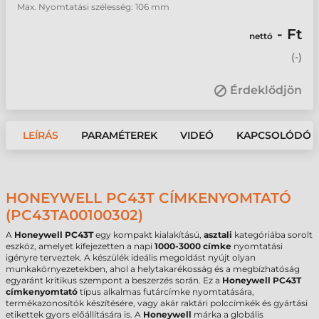
Max. Nyomtatási szélesség: 106 mm
- Ft
nettó
(
-
)
Érdeklődjön
LEÍRÁS
PARAMÉTEREK
VIDEÓ
KAPCSOLÓDÓ 
HONEYWELL PC43T CÍMKENYOMTATÓ
(PC43TA00100302)
A
Honeywell PC43T
egy kompakt kialakítású,
asztali
kategóriába sorolt
eszköz, amelyet kifejezetten a napi
1000-3000 címke
nyomtatási
igényre terveztek. A készülék ideális megoldást nyújt olyan
munkakörnyezetekben, ahol a helytakarékosság és a megbízhatóság
egyaránt kritikus szempont a beszerzés során. Ez a
Honeywell PC43T
címkenyomtató
típus alkalmas futárcímke nyomtatására,
termékazonosítók készítésére, vagy akár raktári polccímkék és gyártási
etikettek gyors előállítására is. A
Honeywell
márka a globális