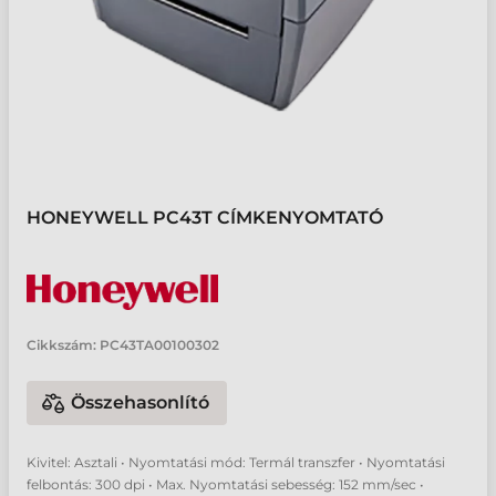
HONEYWELL PC43T CÍMKENYOMTATÓ
Cikkszám:
PC43TA00100302
Összehasonlító
Kivitel: Asztali • Nyomtatási mód: Termál transzfer • Nyomtatási
felbontás: 300 dpi • Max. Nyomtatási sebesség: 152 mm/sec •