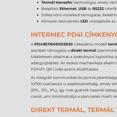
Termál transzfer
technológia, amely tart
Beépített
Ethernet
,
USB
és
RS232
interfé
Széles körű vonalkód támogatás, beleértv
Könnyen leolvasható
LED
visszajelzők az 
INTERMEC PD41 CÍMKENY
A
PD41BJ1000002020
cikkszámú modell
term
azonban támogatja a
direkt termál
üzemmódot 
tökéletesen alkalmas a szabványos logisztikai 
adatgyűjtéshez. Az eszköz mechanikája alkalmas
PDF417, QR Code) precíz előállítására.
Az integrált kommunikációs portok jelentősége 
10/100 csatlakozó is alapfelszereltség, amely 
(EPL, ZPL, IPL), így más gyártók hasonló kategó
cserét, ami minimalizálja a szervizelés miatti ki
DIREKT TERMÁL, TERMÁL 