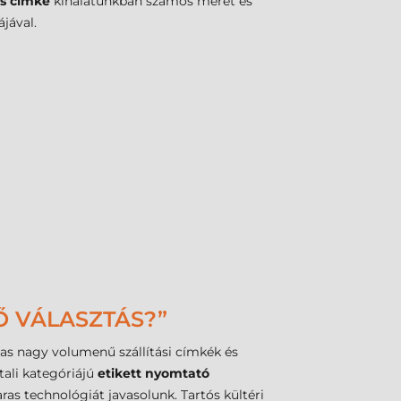
es címke
kínálatunkban számos méret és
jával.
Ő VÁLASZTÁS?”
mas nagy volumenű szállítási címkék és
tali kategóriájú
etikett nyomtató
s technológiát javasolunk. Tartós kültéri