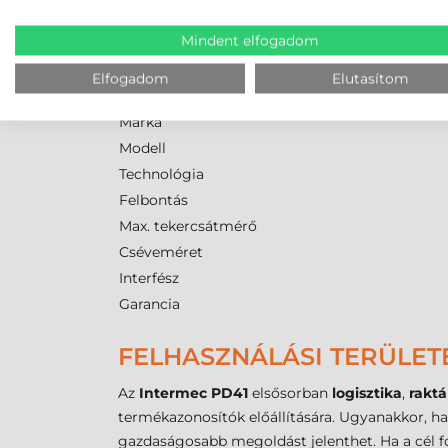
eljárás biztosítja, hogy a nyomtatott adatok el
anyagvariáció érhető el, amelyek maradéktalan
Mindent elfogadom
INTERMEC PD41 CÍMKENY
Elfogadom
Elutasítom
Márka
Modell
Technológia
Felbontás
Max. tekercsátmérő
Cséveméret
Interfész
Garancia
FELHASZNÁLÁSI TERÜLET
Az
Intermec PD41
elsősorban
logisztika
,
rakt
termékazonosítók előállítására. Ugyanakkor, ha 
gazdaságosabb megoldást jelenthet. Ha a cél f