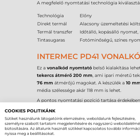
A megfelelő nyomtatási technológia kiválasztá
Technológia
Előny
Direkt termál
Alacsony üzemeltetési költ
Termál transzfer
Időtálló, kopásálló nyomat,
Tintasugaras
Fotóminőségű, színes nyom
INTERMEC PD41 VONALKÓ
Ez a
vonalkód nyomtató
belső kialakítása leh
tekercs átmérő 200 mm
, ami ipari méretű te
76 mm
átmérőjű magokat. A készülék a
10 m
média szélessége akár 118 mm is lehet.
A pontos nyomtatási pozíció tartása érdekébe
perforációt figyeli, míg a
reflektív
érzékelő a cí
COOKIES POLITIKÁNK
fontos szabály, hogy a szalag szélessége lega
Sütiket használunk látogatóink elemzésére, weboldalunk fejlesztésére,
címke
kiválasztásakor figyelni kell a
PD41
által
személyre szabott tartalom megjelenítésére és nagyszerű weboldalélm
biztosítására. Az általunk használt sütikkel kapcsolatos további informác
Mivel a tartós azonosítás alapvető elvárás az ip
nyissa meg a beállításokat.