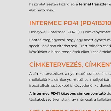
használat esetén kizárólag a
termál transzfer
e
elszíneződnek.
INTERMEC PD41 (PD41BJ1
Honeywell (Intermec) PD41 (TT) címkenyomtató, 
Fontos megjegyezni, hogy egy adott gyártó mo
specifikációban eltérhetnek. Ezért minden eset
készüléket a hibás rendelések elkerülése érdek
CÍMKETERVEZÉS, CÍMKE
A címke tervezésére a nyomtatóhoz speciális te
mellékelünk a címkenyomtatóhoz, mellyel bárm
irodai alkalmazásokból is közvetlenül küldjenek
A
Intermec PD41
közepes
címkenyomtató
do
tápkábel, szoftver, stb.), így már csak a kellék