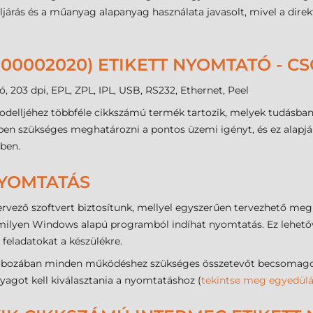
ljárás és a műanyag alapanyag használata javasolt, mivel a dir
000002020) ETIKETT NYOMTATÓ - 
203 dpi, EPL, ZPL, IPL, USB, RS232, Ethernet, Peel
delljéhez többféle cikkszámú termék tartozik, melyek tudásban
ben szükséges meghatározni a pontos üzemi igényt, és ez alapjá
ében.
NYOMTATÁS
rvező szoftvert biztosítunk, mellyel egyszerűen tervezhető meg
ilyen Windows alapú programból indíhat nyomtatás. Ez lehetővé
 feladatokat a készülékre.
bozában minden működéshez szükséges összetevőt becsomagoltu
anyagot kell kiválasztania a nyomtatáshoz (
tekintse meg egyedülál