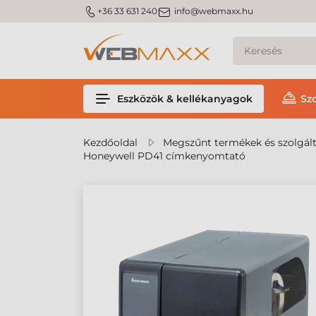
m_phone
m_email
+36 33 631 240
info@webmaxx.hu
Eszközök & kellékanyagok
Sz
Kezdőoldal
Megszűnt termékek és szolgál
Honeywell PD41 címkenyomtató