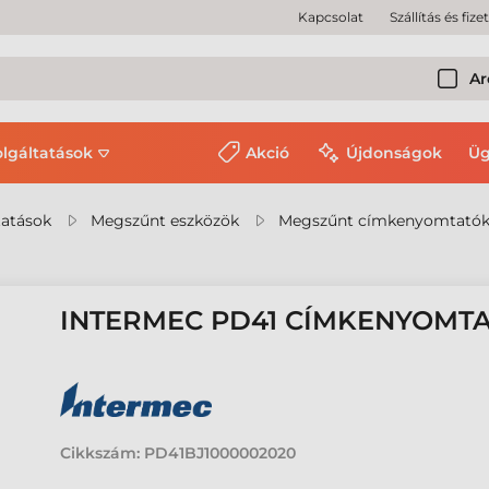
Kapcsolat
Szállítás és fize
Ar
olgáltatások
Akció
Újdonságok
Üg
tatások
Megszűnt eszközök
Megszűnt címkenyomtató
INTERMEC PD41 CÍMKENYOMT
Cikkszám:
PD41BJ1000002020