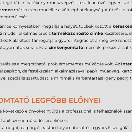
kategóriában hatékony munkavégzést tesz lehetővé, legyen szó 
termec
márka ezen modellje a költséghatékonyságot ötvözi a rob
 megtérülését.
ámos környezetben megállja a helyét, többek között a
kereske
ó
modell alkalmas precíz
termékazonosító címke
készítésére, 
zköz kialakítása támogatja a gyors integrációt a meglévő rendsz
afolyamatok során. Ez a
címkenyomtató
mérnöki precizitással 
 kezelés és a megbízható, problémamentes működés volt. Az
Inte
papíron, de festékszalag alkalmazásával papír, műanyag, karto
el speciális szaktudást, a minimális karbantartási igény pedig 
OMTATÓ LEGFŐBB ELŐNYEI
a következő előnyöket nyújtja a professzionális felhasználók szá
stabil üzemi működés érdekében.
ámogatja a pörgős raktári folyamatokat és a gyors kiszolgálást