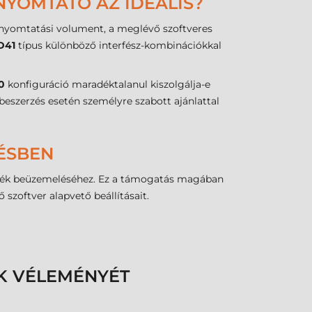
NYOMTATÓ AZ IDEÁLIS?
i nyomtatási volument, a meglévő szoftveres
D41
típus különböző interfész-kombinációkkal
0
konfiguráció maradéktalanul kiszolgálja-e
beszerzés esetén személyre szabott ajánlattal
LÉSBEN
zülék beüzemeléséhez. Ez a támogatás magában
szoftver alapvető beállításait.
K VÉLEMÉNYÉT