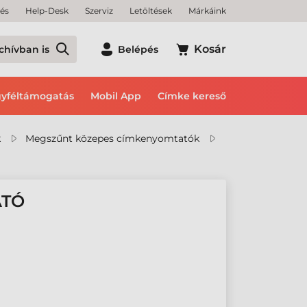
tés
Help-Desk
Szerviz
Letöltések
Márkáink
Kosár
chívban is
Belépés
yféltámogatás
Mobil App
Címke kereső
k
Megszűnt közepes címkenyomtatók
ATÓ