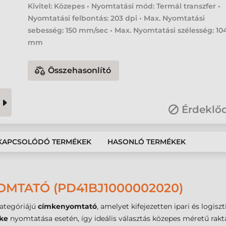
Kivitel: Közepes • Nyomtatási mód: Termál transzfer •
Nyomtatási felbontás: 203 dpi • Max. Nyomtatási
sebesség: 150 mm/sec • Max. Nyomtatási szélesség: 10
mm
Összehasonlító
Érdeklő
KAPCSOLÓDÓ TERMÉKEK
HASONLÓ TERMÉKEK
OMTATÓ (PD41BJ1000002020)
ategóriájú
címkenyomtató
, amelyet kifejezetten ipari és logisz
ke
nyomtatása esetén, így ideális választás közepes méretű rak