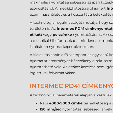
maximális nyomtatási sebesség az ipari közép
azonosításról. A megbízhatóságáról ismert
In
üzemi használatot és a hosszú távú befektetés
A technológia rugalmasságát mutatja, hogy sz
területén is. Az
Intermec PD41 címkenyomtat
etikett
vagy
polccímke
nyomtatására is. Az es
a technikai hibaforrásokat a mindennapi munk
is hibátlan nyomatképet biztosítson.
A kialakítás során a fő szempont az egyszerű
nyomatot eredményez hőérzékeny direkt termál 
nyomtatható vele. Az eszköz kezelése nem igény
logisztikai folyamatokban.
INTERMEC PD41 CÍMKENY
A technológiai paraméterek alapján a készülék 
Napi
4000-9000 címke
terhelhetőség a 
150 mm/sec
nyomtatási sebesség, amely t