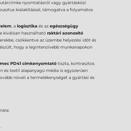
futárcímke nyomtatásról vagy gyártásközi
usztus kialakítással, támogatva a folyamatos
delem
, a
logisztika
és az
egészségügy
de kiválóan használható
raktári azonosító
erekbe, csökkentve az üzembe helyezési időt és
készült, hogy a legintenzívebb munkanapokon
rmec PD41 címkenyomtató
tiszta, kontrasztos
n és textil alapanyagú média is egyszerűen
tovább növeli a termelékenységet a gyártási és
mára:
.