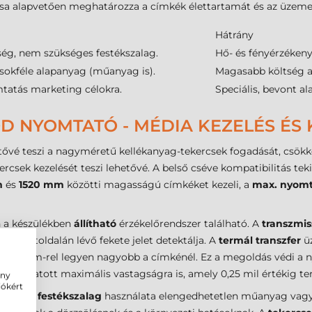
sa alapvetően meghatározza a címkék élettartamát és az üzemel
Hátrány
ség, nem szükséges festékszalag.
Hő- és fényérzéken
 sokféle alapanyag (műanyag is).
Magasabb költség a 
tatás marketing célokra.
Speciális, bevont a
D NYOMTATÓ - MÉDIA KEZELÉS ÉS 
etővé teszi a nagyméretű kellékanyag-tekercsek fogadását, csök
kercsek kezelését teszi lehetővé. A belső cséve kompatibilitás 
m
és
1520 mm
közötti magasságú címkéket kezeli, a
max. nyomt
n a készülékben
állítható
érzékelőrendszer található. A
transzmis
mke hátoldalán lévő fekete jelet detektálja. A
termál transzfer
ü
lább 2 mm-rel legyen nagyobb a címkénél. Ez a megoldás védi a 
 támogatott maximális vastagságra is, amely 0,25 mil értékig ter
ény
iókért
arban, a
festékszalag
használata elengedhetetlen műanyag vagy 