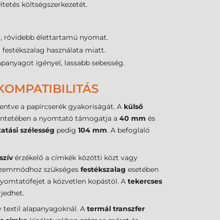
tetés költségszerkezetét.
y, rövidebb élettartamú nyomat.
festékszalag használata miatt.
lapanyagot igényel, lassabb sebesség.
KOMPATIBILITÁS
kentve a papírcserék gyakoriságát. A
külső
tekintetében a nyomtató támogatja a
40 mm
és
atási szélesség
pedig
104 mm
. A befoglaló
szív
érzékelő a címkék közötti közt vagy
zemmódhoz szükséges
festékszalag
esetében
nyomtatófejet a közvetlen kopástól. A
tekercses
jedhet.
textil alapanyagoknál. A
termál transzfer