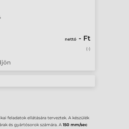
4
- Ft
nettó
(
-
)
djön
tikai feladatok ellátására terveztek. A készülék
tárak és gyártósorok számára. A
150 mm/sec