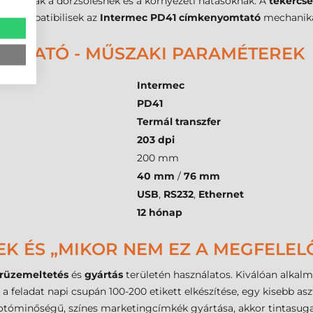
lenálljanak a dörzsölésnek és a környezeti hatásoknak. A
tekercs
ul kompatibilisek az
Intermec PD41 címkenyomtató
mechaniká
OMTATÓ - MŰSZAKI PARAMÉTEREK
Intermec
PD41
Termál transzfer
203 dpi
200 mm
40 mm
/
76 mm
USB
,
RS232
,
Ethernet
12 hónap
EK ÉS „MIKOR NEM EZ A MEGFELEL
árüzemeltetés
és
gyártás
területén használatos. Kiválóan alkal
a feladat napi csupán 100-200 etikett elkészítése, egy kisebb asz
otóminőségű, színes marketingcímkék gyártása, akkor tintasugara