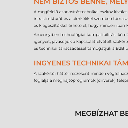
NEM BIZTOS BENNE, MELY
A megfelelő azonosítástechnikai eszköz kiválas
infrastruktúrát és a címkékkel szemben támaszt
és kiegészítőkkel érhető el, hogy minden ipari 
Amennyiben technológiai kompatibilitási kérdé
igényeit, javasoljuk a kapcsolatfelvételt szak
és technikai tanácsadással támogatjuk a B2B b
INGYENES TECHNIKAI TÁ
A szakértői háttér részeként minden végfelha
foglalja a meghajtóprogramok (driverek) telepít
MEGBÍZHAT B