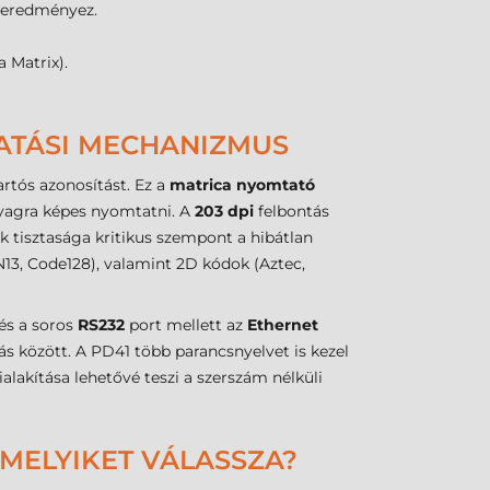
t eredményez.
 Matrix).
ATÁSI MECHANIZMUS
artós azonosítást. Ez a
matrica nyomtató
nyagra képes nyomtatni. A
203 dpi
felbontás
k tisztasága kritikus szempont a hibátlan
N13, Code128), valamint 2D kódok (Aztec,
és a soros
RS232
port mellett az
Ethernet
s között. A PD41 több parancsnyelvet is kezel
alakítása lehetővé teszi a szerszám nélküli
 MELYIKET VÁLASSZA?