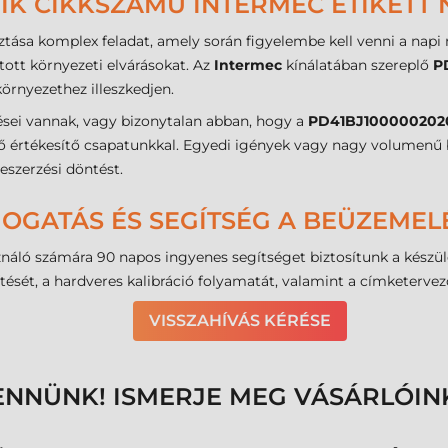
IK CIKKSZÁMÚ INTERMEC ETIKETT 
ztása komplex feladat, amely során figyelembe kell venni a nap
ott környezeti elvárásokat. Az
Intermec
kínálatában szereplő
P
környezethez illeszkedjen.
sei vannak, vagy bizonytalan abban, hogy a
PD41BJ100000202
értő értékesítő csapatunkkal. Egyedi igények vagy nagy volumenű 
eszerzési döntést.
MOGATÁS ÉS SEGÍTSÉG A BEÜZEME
sználó számára 90 napos ingyenes segítséget biztosítunk a kés
ését, a hardveres kalibráció folyamatát, valamint a címketervező 
VISSZAHÍVÁS KÉRÉSE
ENNÜNK! ISMERJE MEG VÁSÁRLÓIN