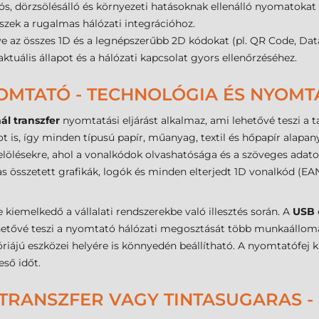
ós, dörzsölésálló és környezeti hatásoknak ellenálló nyomatoka
szek a rugalmas hálózati integrációhoz.
e az összes 1D és a legnépszerűbb 2D kódokat (pl. QR Code, Data
aktuális állapot és a hálózati kapcsolat gyors ellenőrzéséhez.
OMTATÓ - TECHNOLÓGIA ÉS NYOMT
ál transzfer
nyomtatási eljárást alkalmaz, ami lehetővé teszi a t
is, így minden típusú papír, műanyag, textil és hőpapír alapa
jelölésekre, ahol a vonalkódok olvashatósága és a szöveges adato
 összetett grafikák, logók és minden elterjedt 1D vonalkód (EA
kiemelkedő a vállalati rendszerekbe való illesztés során. A
USB
lehetővé teszi a nyomtató hálózati megosztását több munkaállomá
riájú eszközei helyére is könnyedén beállítható. A nyomtatófej ki
eső időt.
TRANSZFER VAGY TINTASUGARAS -