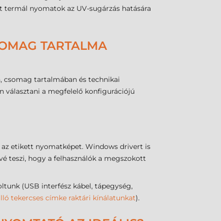
ekt termál nyomatok az UV-sugárzás hatására
CSOMAG TARTALMA
, csomag tartalmában és technikai
n választani a megfelelő konfigurációjú
 az etikett nyomatképet. Windows drivert is
 teszi, hogy a felhasználók a megszokott
nk (USB interfész kábel, tápegység,
ló tekercses címke raktári kínálatunkat
).