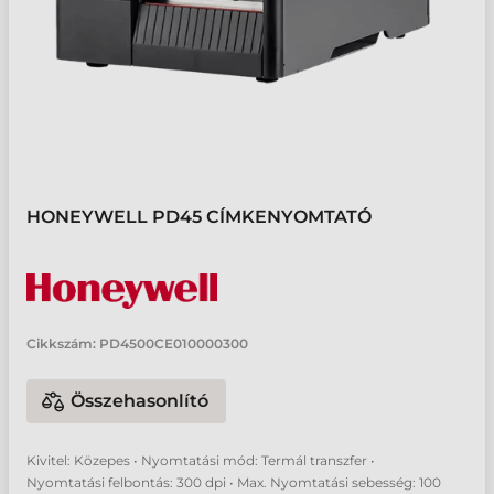
HONEYWELL PD45 CÍMKENYOMTATÓ
Cikkszám:
PD4500CE010000300
Összehasonlító
Kivitel: Közepes • Nyomtatási mód: Termál transzfer •
Nyomtatási felbontás: 300 dpi • Max. Nyomtatási sebesség: 100