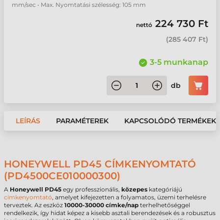
mm/sec • Max. Nyomtatási szélesség: 105 mm
224 730 Ft
nettó
(
285 407 Ft
)
3-5 munkanap
db
LEÍRÁS
PARAMÉTEREK
KAPCSOLÓDÓ TERMÉKEK
HONEYWELL PD45 CÍMKENYOMTATÓ
(PD4500CE010000300)
A
Honeywell PD45
egy professzionális,
közepes
kategóriájú
címkenyomtató
, amelyet kifejezetten a folyamatos, üzemi terhelésre
terveztek. Az eszköz
10000-30000 címke/nap
terhelhetőséggel
rendelkezik, így hidat képez a kisebb asztali berendezések és a robusztus