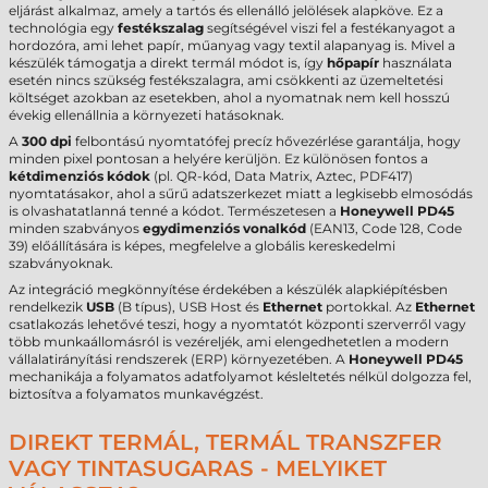
eljárást alkalmaz, amely a tartós és ellenálló jelölések alapköve. Ez a
technológia egy
festékszalag
segítségével viszi fel a festékanyagot a
hordozóra, ami lehet papír, műanyag vagy textil alapanyag is. Mivel a
készülék támogatja a direkt termál módot is, így
hőpapír
használata
esetén nincs szükség festékszalagra, ami csökkenti az üzemeltetési
költséget azokban az esetekben, ahol a nyomatnak nem kell hosszú
évekig ellenállnia a környezeti hatásoknak.
A
300 dpi
felbontású nyomtatófej precíz hővezérlése garantálja, hogy
minden pixel pontosan a helyére kerüljön. Ez különösen fontos a
kétdimenziós kódok
(pl. QR-kód, Data Matrix, Aztec, PDF417)
nyomtatásakor, ahol a sűrű adatszerkezet miatt a legkisebb elmosódás
is olvashatatlanná tenné a kódot. Természetesen a
Honeywell PD45
minden szabványos
egydimenziós vonalkód
(EAN13, Code 128, Code
39) előállítására is képes, megfelelve a globális kereskedelmi
szabványoknak.
Az integráció megkönnyítése érdekében a készülék alapkiépítésben
rendelkezik
USB
(B típus), USB Host és
Ethernet
portokkal. Az
Ethernet
csatlakozás lehetővé teszi, hogy a nyomtatót központi szerverről vagy
több munkaállomásról is vezéreljék, ami elengedhetetlen a modern
vállalatirányítási rendszerek (ERP) környezetében. A
Honeywell PD45
mechanikája a folyamatos adatfolyamot késleltetés nélkül dolgozza fel,
biztosítva a folyamatos munkavégzést.
DIREKT TERMÁL, TERMÁL TRANSZFER
VAGY TINTASUGARAS - MELYIKET