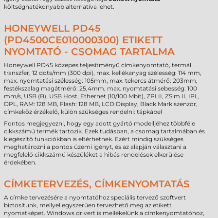
költséghatékonyabb alternatíva lehet.
HONEYWELL PD45
(PD4500CE010000300) ETIKETT
NYOMTATÓ - CSOMAG TARTALMA
Honeywell PD45 közepes teljesítményű címkenyomtató, termál
transzfer, 12 dots/mm (300 dpi), max. kellékanyag szélesség: 114 mm,
max. nyomtatási szélesség: 105mm, max. tekercs átmérő: 203mm,
festékszalag magátmérő: 25,4mm, max. nyomtatási sebesség: 100
mm/s, USB (B), USB Host, Ethernet (10/100 Mbit), ZPLII, ZSim II, IPL,
DPL, RAM: 128 MB, Flash: 128 MB, LCD Display, Black Mark szenzor,
címkeköz érzékelő, külön szükséges rendelni: tápkábel
Fontos megjegyezni, hogy egy adott gyártó modelljéhez többféle
cikkszámú termék tartozik. Ezek tudásban, a csomag tartalmában és
kiegészítő funkciókban is eltérhetnek. Ezért mindig szükséges
meghatározni a pontos üzemi igényt, és az alapján választani a
megfelelő cikkszámú készüléket a hibás rendelések elkerülése
érdekében.
CÍMKETERVEZÉS, CÍMKENYOMTATÁS
A címke tervezésére a nyomtatóhoz speciális tervező szoftvert
biztosítunk, mellyel egyszerűen tervezhető meg az etikett
nyomatképet. Windows drivert is mellékelünk a címkenyomtatóhoz,