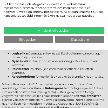
Kategória
közepes
Sütiket használunk látogatóink elemzésére, weboldalunk
Max. tekercsátmérő
203 mm
fejlesztésére, személyre szabott tartalom megjelenítésére és
nagyszerű weboldalélmény biztosítására. Az általunk használt sütikkel
Cséveméret
76 mm
kapcsolatos további információkért nyissa meg a beállításokat.
Interfész
USB
,
Ethernet
Garancia
12
hónap (fejre
6
hónap)
Mindent elfogadom
FELHASZNÁLÁSI TERÜLETEK ÉS „MIKOR
NEM EZ A MEGFELELŐ VÁLASZTÁS?”
Elfogadom
Elutasítom
A
Honeywell PD45 címkenyomtató
kiválóan teljesít az alábbi
iparágakban:
Logisztika:
Csomagcímkék és szállítási dokumentumok nagy
tömegű nyomtatása.
Gyártás:
Alkatrész-azonosítók és minőségbiztosítási címkék
készítése.
Raktározás:
Polchely-jelölések és készletkezelő etikettek
gyártása.
Kereskedelem:
Termékleírások és akciós árcímkék nyomtatása.
Mikor válasszon mást? Amennyiben a cél a színes, fotóminőségű
marketingcímke előállítása, a
tintasugaras
technológia a javasolt. Ha a
címkéknek hosszú távú (évekig tartó) kültéri igénybevételt vagy
vegyszeres tisztítást kell kibírniuk, mindenképpen a
termál transzfer
eljárást válassza megfelelő műanyag alapanyaggal, mert a direkt termál
nyomat ilyen környezetben megfakul. Kisebb, napi 100-500 címkés
igény esetén egy asztali kategóriájú
etikett nyomtató