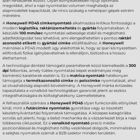
ipari rendszerek között. Olyan környezetekben nyújt optimális
megoldást, ahol a napi nyomtatási volumen meghaladja az
alapmodellek kapacitását, de nincs szükség a nehézipari gépek extrém
méretére.
A
Honeywell PD45 címkenyomtató
alkalmazása kritikus fontosságú a
modern
logisztika
,
raktárüzemeltetés
és
gyártás
folyamataiban. A
készülék
100 mm/sec
nyomtatási sebessége stabil és megbízható
adatfeldolgozást tesz lehetővé, ami elengedhetetlen a pontos
raktári
azonosító etikett
és
gyártási címke
előállításához. A
Honeywell
mérnökei a PD45 modellt úgy alakították ki, hogy az ipari környezetben
előforduló fizikai igénybevételnek is ellenálljon, biztosítva a hosszú
élettartamot.
A technológiai döntést támogató paraméterek közül kiemelkedik a
300
dpi
felbontás, amely tűéles nyomtatási képet eredményez még
kisméretű karakterek esetén is. Ez a
matrica nyomtató
hatékonyan
támogatja a
termékazonosító címke
és
polccímke
nyomtatását, ahol
az olvashatóság alapvető követelmény. A Honeywell márka évtizedes
tapasztalata a vonalkód-technológiában garanciát jelent az eszköz
integrálhatóságára és költséghatékony üzemeltetésére.
A felhasználók számára a
Honeywell PD45
olyan funkcionális előnyöket
kínál, mint a
futárcímke nyomtatás
gyorsítása vagy az összetett
készletnyilvántartási folyamatok támogatása. A közepes kategóriába
sorolás azt jelenti, hogy a belső mechanika és a vázszerkezet bírja a napi
többezres ciklusokat. Ez a
vonalkód nyomtató
precíz média-
pozicionálással és megbízható hőfej-vezérléssel dolgozik, minimalizálva
a selejtes nyomatok számát a B2B szektor minden területén.