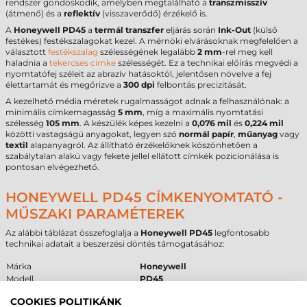
rendszer gondoskodik, amelyben megtalálható a
transzmisszív
(átmenő) és a
reflektív
(visszaverődő) érzékelő is.
A
Honeywell PD45
a
termál transzfer
eljárás során
Ink-Out
(külső
festékes) festékszalagokat kezel. A mérnöki elvárásoknak megfelelően a
választott
festékszalag
szélességének legalább
2 mm
-rel meg kell
haladnia a
tekercses címke
szélességét. Ez a technikai előírás megvédi a
nyomtatófej széleit az abrazív hatásoktól, jelentősen növelve a fej
élettartamát és megőrizve a
300 dpi
felbontás precizitását.
A kezelhető média méretek rugalmasságot adnak a felhasználónak: a
minimális címkemagasság
5 mm
, míg a maximális nyomtatási
szélesség
105 mm
. A készülék képes kezelni a
0,076 mil
és
0,224 mil
közötti vastagságú anyagokat, legyen szó
normál papír
,
műanyag
vagy
textil
alapanyagról. Az állítható érzékelőknek köszönhetően a
szabálytalan alakú vagy fekete jellel ellátott címkék pozicionálása is
pontosan elvégezhető.
HONEYWELL PD45 CÍMKENYOMTATÓ -
MŰSZAKI PARAMÉTEREK
Az alábbi táblázat összefoglalja a
Honeywell PD45
legfontosabb
technikai adatait a beszerzési döntés támogatásához:
Márka
Honeywell
Modell
PD45
Technológia
termál transzfer
COOKIES POLITIKÁNK
Felbontás
300 dpi