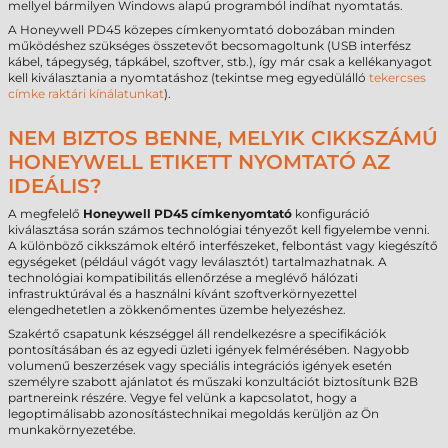
mellyel bármilyen Windows alapú programból indíhat nyomtatás.
A Honeywell PD45 közepes címkenyomtató dobozában minden
működéshez szükséges összetevőt becsomagoltunk (USB interfész
kábel, tápegység, tápkábel, szoftver, stb.), így már csak a kellékanyagot
kell kiválasztania a nyomtatáshoz (tekintse meg egyedülálló
tekercses
címke raktári kínálatunkat
).
NEM BIZTOS BENNE, MELYIK CIKKSZÁMÚ
HONEYWELL ETIKETT NYOMTATÓ AZ
IDEÁLIS?
A megfelelő
Honeywell PD45 címkenyomtató
konfiguráció
kiválasztása során számos technológiai tényezőt kell figyelembe venni.
A különböző cikkszámok eltérő interfészeket, felbontást vagy kiegészítő
egységeket (például vágót vagy leválasztót) tartalmazhatnak. A
technológiai kompatibilitás ellenőrzése a meglévő hálózati
infrastruktúrával és a használni kívánt szoftverkörnyezettel
elengedhetetlen a zökkenőmentes üzembe helyezéshez.
Szakértő csapatunk készséggel áll rendelkezésre a specifikációk
pontosításában és az egyedi üzleti igények felmérésében. Nagyobb
volumenű beszerzések vagy speciális integrációs igények esetén
személyre szabott ajánlatot és műszaki konzultációt biztosítunk B2B
partnereink részére. Vegye fel velünk a kapcsolatot, hogy a
legoptimálisabb azonosítástechnikai megoldás kerüljön az Ön
munkakörnyezetébe.