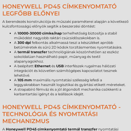
HONEYWELL PD45 CÍMKENYOMTATÓ
LEGFŐBB ELŐNYEI
A berendezés konstrukciója és műszaki paraméterei alapján a következő
kulcsfontosságú előnyök segítik a beszerzési döntést:
A
10000-30000 címke/nap
terhelhetőség biztosítja a stabil
működést nagyobb raktári csúcsidőszakokban is.
A
300 dpi
felbontás alkalmassá teszi a készüléket apróbb
betűméretek és sűrű 2D kódok torzításmentes nyomtatására.
A
termál transzfer
technológiának köszönhetően az eszköz
sokoldalúan használható papír, műanyag és textil
alapanyagokhoz.
A beépített
Ethernet
és
USB
interfészek rugalmas hálózati
integrációt és közvetlen számítógépes kapcsolatot tesznek
lehetővé.
A
105 mm
maximális nyomtatási szélesség lefedi a
leggyakrabban használt logisztikai és gyártási etikett méreteket.
A strapabíró fémváz és a jól átgondolt mechanika csökkenti a
karbantartási igényt és a leállások idejét.
HONEYWELL PD45 CÍMKENYOMTATÓ -
TECHNOLÓGIA ÉS NYOMTATÁSI
MECHANIZMUS
A
Honeywell PD45 címkenyomtató
termál transzfer
nyomtatási