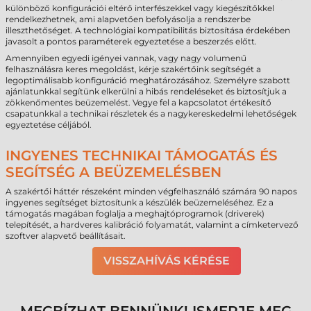
különböző konfigurációi eltérő interfészekkel vagy kiegészítőkkel
rendelkezhetnek, ami alapvetően befolyásolja a rendszerbe
illeszthetőséget. A technológiai kompatibilitás biztosítása érdekében
javasolt a pontos paraméterek egyeztetése a beszerzés előtt.
Amennyiben egyedi igényei vannak, vagy nagy volumenű
felhasználásra keres megoldást, kérje szakértőink segítségét a
legoptimálisabb konfiguráció meghatározásához. Személyre szabott
ajánlatunkkal segítünk elkerülni a hibás rendeléseket és biztosítjuk a
zökkenőmentes beüzemelést. Vegye fel a kapcsolatot értékesítő
csapatunkkal a technikai részletek és a nagykereskedelmi lehetőségek
egyeztetése céljából.
INGYENES TECHNIKAI TÁMOGATÁS ÉS
SEGÍTSÉG A BEÜZEMELÉSBEN
A szakértői háttér részeként minden végfelhasználó számára 90 napos
ingyenes segítséget biztosítunk a készülék beüzemeléséhez. Ez a
támogatás magában foglalja a meghajtóprogramok (driverek)
telepítését, a hardveres kalibráció folyamatát, valamint a címketervező
szoftver alapvető beállításait.
VISSZAHÍVÁS KÉRÉSE