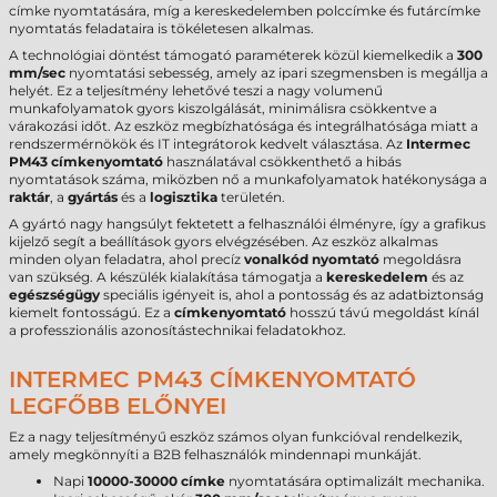
címke nyomtatására, míg a kereskedelemben polccímke és futárcímke
nyomtatás feladataira is tökéletesen alkalmas.
A technológiai döntést támogató paraméterek közül kiemelkedik a
300
mm/sec
nyomtatási sebesség, amely az ipari szegmensben is megállja a
helyét. Ez a teljesítmény lehetővé teszi a nagy volumenű
munkafolyamatok gyors kiszolgálását, minimálisra csökkentve a
várakozási időt. Az eszköz megbízhatósága és integrálhatósága miatt a
rendszermérnökök és IT integrátorok kedvelt választása. Az
Intermec
PM43 címkenyomtató
használatával csökkenthető a hibás
nyomtatások száma, miközben nő a munkafolyamatok hatékonysága a
raktár
, a
gyártás
és a
logisztika
területén.
A gyártó nagy hangsúlyt fektetett a felhasználói élményre, így a grafikus
kijelző segít a beállítások gyors elvégzésében. Az eszköz alkalmas
minden olyan feladatra, ahol precíz
vonalkód nyomtató
megoldásra
van szükség. A készülék kialakítása támogatja a
kereskedelem
és az
egészségügy
speciális igényeit is, ahol a pontosság és az adatbiztonság
kiemelt fontosságú. Ez a
címkenyomtató
hosszú távú megoldást kínál
a professzionális azonosítástechnikai feladatokhoz.
INTERMEC PM43 CÍMKENYOMTATÓ
LEGFŐBB ELŐNYEI
Ez a nagy teljesítményű eszköz számos olyan funkcióval rendelkezik,
amely megkönnyíti a B2B felhasználók mindennapi munkáját.
Napi
10000-30000 címke
nyomtatására optimalizált mechanika.