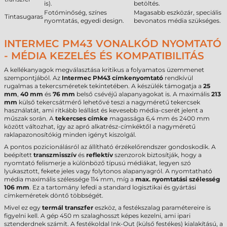
is).
betöltés.
Fotóminőség, színes
Magasabb eszközár, speciális
Tintasugaras
nyomtatás, egyedi design.
bevonatos média szükséges.
INTERMEC PM43 VONALKÓD NYOMTATÓ
- MÉDIA KEZELÉS ÉS KOMPATIBILITÁS
A kellékanyagok megválasztása kritikus a folyamatos üzemmenet
szempontjából. Az
Intermec PM43 címkenyomtató
rendkívül
rugalmas a tekercsméretek tekintetében. A készülék támogatja a
25
mm
,
40 mm
és
76 mm
belső csévéjű alapanyagokat is. A maximális
213
mm
külső tekercsátmérő lehetővé teszi a nagyméretű tekercsek
használatát, ami ritkább leállást és kevesebb média-cserét jelent a
műszak során. A
tekercses címke
magassága 6,4 mm és 2400 mm
között változhat, így az apró alkatrész-címkéktől a nagyméretű
raklapazonosítókig minden igényt kiszolgál.
A pontos pozicionálásról az állítható érzékelőrendszer gondoskodik. A
beépített
transzmisszív
és
reflektív
szenzorok biztosítják, hogy a
nyomtató felismerje a különböző típusú médiákat, legyen szó
lyukasztott, fekete jeles vagy folytonos alapanyagról. A nyomtatható
média maximális szélessége 114 mm, míg a
max. nyomtatási szélesség
106 mm
. Ez a tartomány lefedi a standard logisztikai és gyártási
címkeméretek döntő többségét.
Mivel ez egy
termál transzfer
eszköz, a festékszalag paramétereire is
figyelni kell. A gép 450 m szalaghosszt képes kezelni, ami ipari
sztenderdnek számít. A festékoldal Ink-Out (külső festékes) kialakítású, a