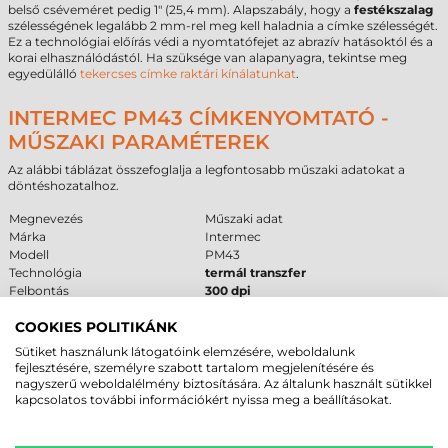
belső cséveméret pedig 1" (25,4 mm). Alapszabály, hogy a
festékszalag
szélességének legalább 2 mm-rel meg kell haladnia a címke szélességét.
Ez a technológiai előírás védi a nyomtatófejet az abrazív hatásoktól és a
korai elhasználódástól. Ha szüksége van alapanyagra, tekintse meg
egyedülálló
tekercses címke raktári kínálatunkat
.
INTERMEC PM43 CÍMKENYOMTATÓ -
MŰSZAKI PARAMÉTEREK
Az alábbi táblázat összefoglalja a legfontosabb műszaki adatokat a
döntéshozatalhoz.
Megnevezés
Műszaki adat
Márka
Intermec
Modell
PM43
Technológia
termál transzfer
Felbontás
300 dpi
Kategória
közepes
COOKIES POLITIKÁNK
Max. tekercsátmérő
213 mm
Interfész
USB
,
RS232
,
Ethernet
Sütiket használunk látogatóink elemzésére, weboldalunk
Garancia
12 hónap
(fejre 6 hónap)
fejlesztésére, személyre szabott tartalom megjelenítésére és
nagyszerű weboldalélmény biztosítására. Az általunk használt sütikkel
kapcsolatos további információkért nyissa meg a beállításokat.
FELHASZNÁLÁSI TERÜLETEK ÉS „MIKOR
NEM EZ A MEGFELELŐ VÁLASZTÁS?”