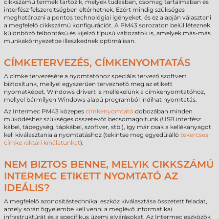
cikkszámú termék tartozik, melyek tudásban, csomag tartalmában és
interfész felszereltségben eltérhetnek. Ezért mindig szükséges
meghatározni a pontos technológiai igényeket, és ez alapján választani
a megfelelő cikkszámú konfigurációt. A PM43 sorozaton belül léteznek
különböző felbontású és kijelző típusú változatok is, amelyek más-más
munkakörnyezetbe illeszkednek optimálisan.
CÍMKETERVEZÉS, CÍMKENYOMTATÁS
A címke tervezésére a nyomtatóhoz speciális tervező szoftvert
biztosítunk, mellyel egyszerűen tervezhető meg az etikett
nyomatképet. Windows drivert is mellékelünk a címkenyomtatóhoz,
mellyel bármilyen Windows alapú programból indíhat nyomtatás.
Az Intermec PM43 közepes
címkenyomtató
dobozában minden
működéshez szükséges összetevőt becsomagoltunk (USB interfész
kábel, tápegység, tápkábel, szoftver, stb.), így már csak a kellékanyagot
kell kiválasztania a nyomtatáshoz (tekintse meg egyedülálló
tekercses
címke raktári kínálatunkat
).
NEM BIZTOS BENNE, MELYIK CIKKSZÁMÚ
INTERMEC ETIKETT NYOMTATÓ AZ
IDEÁLIS?
A megfelelő azonosítástechnikai eszköz kiválasztása összetett feladat,
amely során figyelembe kell venni a meglévő informatikai
infrastruktúrát és a specifikus üzemi elvárásokat. Az Intermec eszközök