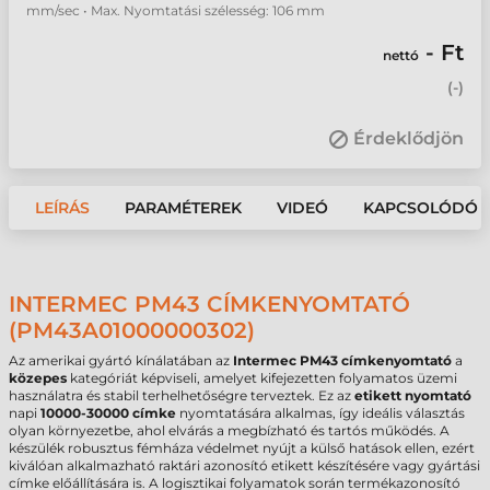
mm/sec • Max. Nyomtatási szélesség: 106 mm
- Ft
nettó
(
-
)
Érdeklődjön
LEÍRÁS
PARAMÉTEREK
VIDEÓ
KAPCSOLÓDÓ 
INTERMEC PM43 CÍMKENYOMTATÓ
(PM43A01000000302)
Az amerikai gyártó kínálatában az
Intermec PM43 címkenyomtató
a
közepes
kategóriát képviseli, amelyet kifejezetten folyamatos üzemi
használatra és stabil terhelhetőségre terveztek. Ez az
etikett nyomtató
napi
10000-30000 címke
nyomtatására alkalmas, így ideális választás
olyan környezetbe, ahol elvárás a megbízható és tartós működés. A
készülék robusztus fémháza védelmet nyújt a külső hatások ellen, ezért
kiválóan alkalmazható raktári azonosító etikett készítésére vagy gyártási
címke előállítására is. A logisztikai folyamatok során termékazonosító