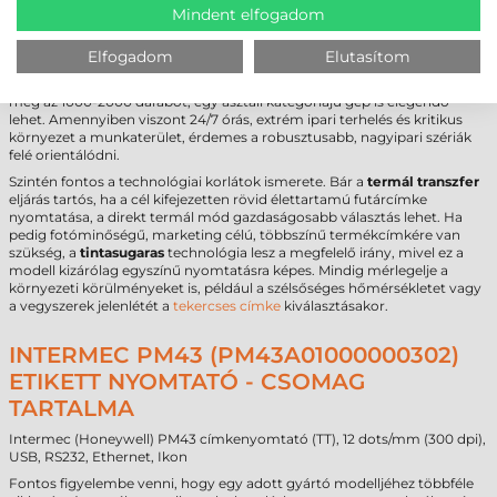
Az eszköz kiválóan teljesít a gyártósorok mellett, logisztikai
Mindent elfogadom
központokban, gyógyszerészeti raktárakban és nagykereskedelmi
egységekben. Stabil felépítése és nagy sebessége miatt alkalmas a
Elfogadom
Elutasítom
folyamatos, több műszakos munkavégzésre is. Azonban érdemes
mérlegelni az igényeket a beszerzés előtt. Ha a napi igény nem haladja
meg az 1000-2000 darabot, egy asztali kategóriájú gép is elegendő
lehet. Amennyiben viszont 24/7 órás, extrém ipari terhelés és kritikus
környezet a munkaterület, érdemes a robusztusabb, nagyipari szériák
felé orientálódni.
Szintén fontos a technológiai korlátok ismerete. Bár a
termál transzfer
eljárás tartós, ha a cél kifejezetten rövid élettartamú futárcímke
nyomtatása, a direkt termál mód gazdaságosabb választás lehet. Ha
pedig fotóminőségű, marketing célú, többszínű termékcímkére van
szükség, a
tintasugaras
technológia lesz a megfelelő irány, mivel ez a
modell kizárólag egyszínű nyomtatásra képes. Mindig mérlegelje a
környezeti körülményeket is, például a szélsőséges hőmérsékletet vagy
a vegyszerek jelenlétét a
tekercses címke
kiválasztásakor.
INTERMEC PM43 (PM43A01000000302)
ETIKETT NYOMTATÓ - CSOMAG
TARTALMA
Intermec (Honeywell) PM43 címkenyomtató (TT), 12 dots/mm (300 dpi),
USB, RS232, Ethernet, Ikon
Fontos figyelembe venni, hogy egy adott gyártó modelljéhez többféle