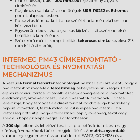
Ipari sebességű, akár
300 mm/sec
teljesítmény a gyors
címkézésért.
Rugalmas csatlakozási lehetőségek:
USB
,
RS232
és
Ethernet
portok alapkiépítésben.
Robusztus fém burkolat a hosszú élettartam érdekében ipari
környezetben.
Egyszerűen leolvasható grafikus kijelző a státuszüzenetek és
beállítások kezeléséhez.
Széleskörű média-kompatibilitás:
tekercses címke
kezelése 213
mm külső átmérőig.
INTERMEC PM43 CÍMKENYOMTATÓ -
TECHNOLÓGIA ÉS NYOMTATÁSI
MECHANIZMUS
A készülék
termál transzfer
technológiát használ, ami azt jelenti, hogy a
nyomtatáshoz megfelelő
festékszalag
behelyezése szükséges. Ez az
eljárás rendkívül tartós, kopásálló és vegyianyag-ellenálló nyomatokat
eredményez, amelyek hosszú ideig olvashatók maradnak. Fontos
jellemzője, hogy támogatja a direkt termál módot is, így hőérzékeny
papírra közvetlenül, festékszalag nélkül is képes nyomtatni. Ez a
kettősség biztosítja, hogy a felhasználó papír, műanyag, textil vagy
speciális hőpapír alapanyagra is dolgozhasson.
A
300 dpi
felbontás lehetővé teszi az apró betűs feliratok és a nagy
sűrűségű vonalkódok tűéles megjelenítését. A
matrica nyomtató
valamennyi egydimenziós vonalkódot (pl. EAN13, CODE128) és a