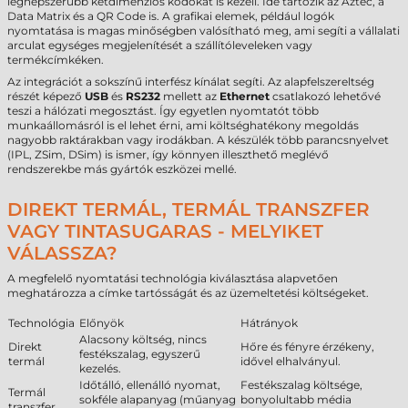
legnépszerűbb kétdimenziós kódokat is kezeli. Ide tartozik az Aztec, a
Data Matrix és a QR Code is. A grafikai elemek, például logók
nyomtatása is magas minőségben valósítható meg, ami segíti a vállalati
arculat egységes megjelenítését a szállítóleveleken vagy
termékcímkéken.
Az integrációt a sokszínű interfész kínálat segíti. Az alapfelszereltség
részét képező
USB
és
RS232
mellett az
Ethernet
csatlakozó lehetővé
teszi a hálózati megosztást. Így egyetlen nyomtatót több
munkaállomásról is el lehet érni, ami költséghatékony megoldás
nagyobb raktárakban vagy irodákban. A készülék több parancsnyelvet
(IPL, ZSim, DSim) is ismer, így könnyen illeszthető meglévő
rendszerekbe más gyártók eszközei mellé.
DIREKT TERMÁL, TERMÁL TRANSZFER
VAGY TINTASUGARAS - MELYIKET
VÁLASSZA?
A megfelelő nyomtatási technológia kiválasztása alapvetően
meghatározza a címke tartósságát és az üzemeltetési költségeket.
Technológia
Előnyök
Hátrányok
Alacsony költség, nincs
Direkt
Hőre és fényre érzékeny,
festékszalag, egyszerű
termál
idővel elhalványul.
kezelés.
Időtálló, ellenálló nyomat,
Festékszalag költsége,
Termál
sokféle alapanyag (műanyag
bonyolultabb média
transzfer