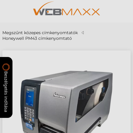
Megszűnt közepes címkenyomtatók
Honeywell PM43 címkenyomtató
Beszélgetés indítása