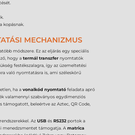
tését.
k.
 a kopásnak.
TATÁSI MECHANIZMUS
tóbb módszere. Ez az eljárás egy speciális
mző, hogy a
termál transzfer
nyomtatók
ükség festékszalagra, így az üzemeltetési
kra való nyomtatásra is, ami széleskörű
etlen, ha a
vonalkód nyomtató
feladata apró
szülék valamennyi szabványos egydimenziós
 támogatott, beleértve az Aztec, QR Code,
 rendszerekkel. Az
USB
és
RS232
portok a
oli menedzsmentet támogatja. A
matrica