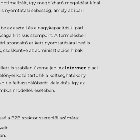
optimalizált, így megbízható megoldást kínál
s nyomtatási sebesség, amely az ipari
be az asztali és a nagykapacitású ipari
tósága kritikus szempont. A termelésben
i azonosító etikett nyomtatására ideális
k, csökkentve az adminisztrációs hibák
ett is stabilan üzemeljen. Az
Intermec
piaci
 előnyei közé tartozik a költséghatékony
t a felhasználóbarát kialakítás, így az
gombos modellek esetében.
éssé a B2B szektor szereplői számára:
eit.
an.