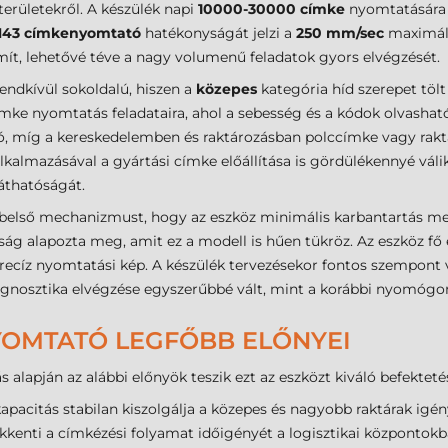
erületekről. A készülék napi
10000-30000 címke
nyomtatására 
M43 címkenyomtató
hatékonyságát jelzi a
250 mm/sec
maximáli
t, lehetővé téve a nagy volumenű feladatok gyors elvégzését.
rendkívül sokoldalú, hiszen a
közepes
kategória híd szerepet tölt 
ímke nyomtatás feladataira, ahol a sebesség és a kódok olvasha
, míg a kereskedelemben és raktározásban polccímke vagy raktár
lkalmazásával a gyártási címke előállítása is gördülékennyé váli
áthatóságát.
 belső mechanizmust, hogy az eszköz minimális karbantartás mell
ság alapozta meg, amit ez a modell is hűen tükröz. Az eszköz fő
cíz nyomtatási kép. A készülék tervezésekor fontos szempont vol
diagnosztika elvégzése egyszerűbbé vált, mint a korábbi nyomó
YOMTATÓ LEGFŐBB ELŐNYEI
ás alapján az alábbi előnyök teszik ezt az eszközt kiváló befektet
pacitás stabilan kiszolgálja a közepes és nagyobb raktárak igény
kenti a címkézési folyamat időigényét a logisztikai központokb