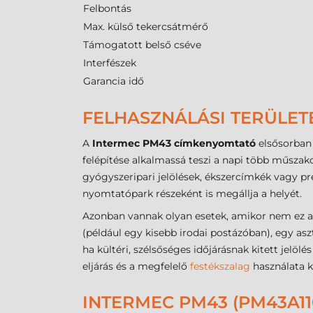
Felbontás
Max. külső tekercsátmérő
Támogatott belső cséve
Interfészek
Garancia idő
FELHASZNÁLÁSI TERÜLET
A
Intermec PM43 címkenyomtató
elsősorban 
felépítése alkalmassá teszi a napi több műsza
gyógyszeripari jelölések, ékszercímkék vagy pre
nyomtatópark részeként is megállja a helyét.
Azonban vannak olyan esetek, amikor nem ez 
(például egy kisebb irodai postázóban), egy as
ha kültéri, szélsőséges időjárásnak kitett jelöl
eljárás és a megfelelő
festékszalag
használata k
INTERMEC PM43 (PM43A1