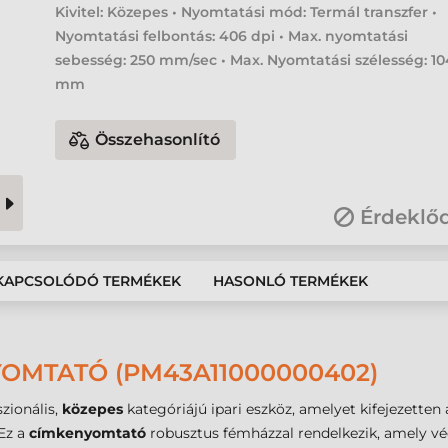
Kivitel: Közepes • Nyomtatási mód: Termál transzfer •
Nyomtatási felbontás: 406 dpi • Max. nyomtatási
sebesség: 250 mm/sec • Max. Nyomtatási szélesség: 10
mm
Összehasonlító
Érdeklő
KAPCSOLÓDÓ TERMÉKEK
HASONLÓ TERMÉKEK
OMTATÓ (PM43A11000000402)
zionális,
közepes
kategóriájú ipari eszköz, amelyet kifejezetten 
 Ez a
címkenyomtató
robusztus fémházzal rendelkezik, amely vé