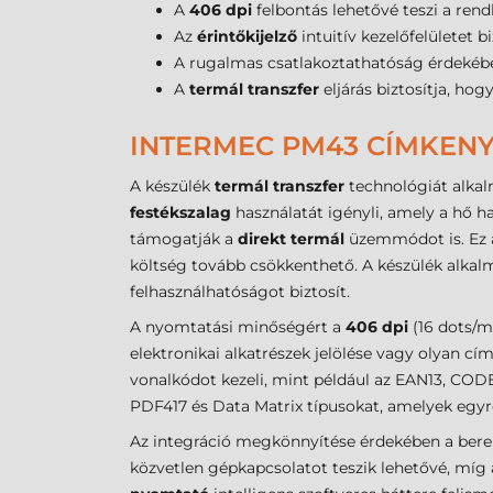
A
406 dpi
felbontás lehetővé teszi a rend
Az
érintőkijelző
intuitív kezelőfelületet 
A rugalmas csatlakoztathatóság érdekéb
A
termál transzfer
eljárás biztosítja, ho
INTERMEC PM43 CÍMKENY
A készülék
termál transzfer
technológiát alkal
festékszalag
használatát igényli, amely a hő h
támogatják a
direkt termál
üzemmódot is. Ez a
költség tovább csökkenthető. A készülék alkalm
felhasználhatóságot biztosít.
A nyomtatási minőségért a
406 dpi
(16 dots/m
elektronikai alkatrészek jelölése vagy olyan cí
vonalkódot kezeli, mint például az EAN13, COD
PDF417 és Data Matrix típusokat, amelyek egyr
Az integráció megkönnyítése érdekében a beren
közvetlen gépkapcsolatot teszik lehetővé, míg 