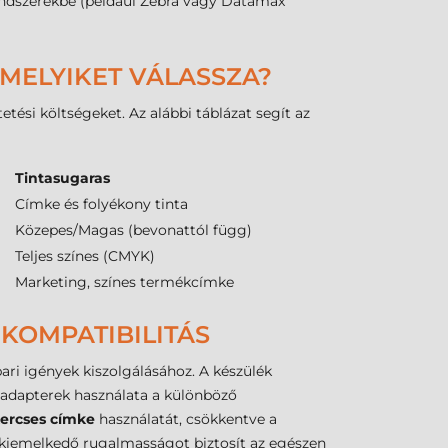
rendszerekbe (például Zebra vagy Datamax
 MELYIKET VÁLASSZA?
ési költségeket. Az alábbi táblázat segít az
Tintasugaras
Címke és folyékony tinta
Közepes/Magas (bevonattól függ)
Teljes színes (CMYK)
Marketing, színes termékcímke
KOMPATIBILITÁS
ari igények kiszolgálásához. A készülék
 adapterek használata a különböző
ercses címke
használatát, csökkentve a
kiemelkedő rugalmasságot biztosít az egészen