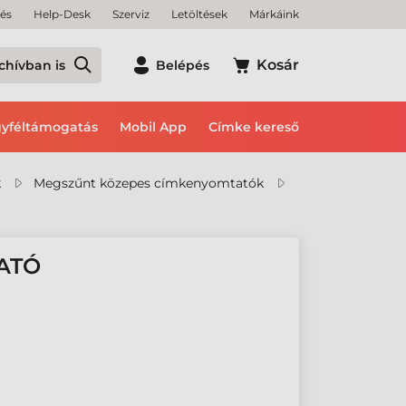
tés
Help-Desk
Szerviz
Letöltések
Márkáink
Kosár
chívban is
Belépés
yféltámogatás
Mobil App
Címke kereső
k
Megszűnt közepes címkenyomtatók
ATÓ