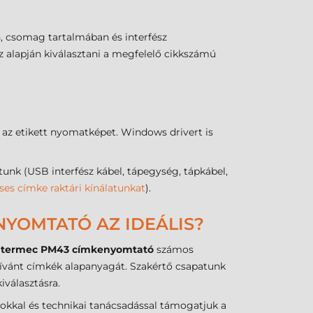
, csomag tartalmában és interfész
z alapján kiválasztani a megfelelő cikkszámú
 az etikett nyomatképet. Windows drivert is
 (USB interfész kábel, tápegység, tápkábel,
ses címke raktári kínálatunkat
).
NYOMTATÓ AZ IDEÁLIS?
ntermec PM43 címkenyomtató
számos
 kívánt címkék alapanyagát. Szakértő csapatunk
választásra.
tokkal és technikai tanácsadással támogatjuk a