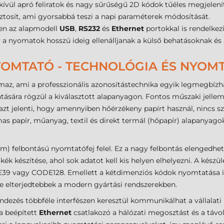
kívül apró feliratok és nagy sűrűségű 2D kódok tűéles megjelení
biztosít, ami gyorsabbá teszi a napi paraméterek módosítását.
en az alapmodell
USB
,
RS232
és
Ethernet
portokkal is rendelkezi
gy a nyomatok hosszú ideig ellenálljanak a külső behatásoknak és
OMTATÓ - TECHNOLÓGIA ÉS NYOM
maz, ami a professzionális azonosítástechnika egyik legmegbízha
atására rögzül a kiválasztott alapanyagon. Fontos műszaki jelle
zt jelenti, hogy amennyiben hőérzékeny papírt használ, nincs sz
as papír, műanyag, textil és direkt termál (hőpapír) alapanyago
m) felbontású nyomtatófej felel. Ez a nagy felbontás elengedhet
mkék készítése, ahol sok adatot kell kis helyen elhelyezni. A ké
E39 vagy CODE128. Emellett a kétdimenziós kódok nyomtatása is
e elterjedtebbek a modern gyártási rendszerekben.
dezés többféle interfészen keresztül kommunikálhat a vállalati
a beépített
Ethernet
csatlakozó a hálózati megosztást és a táv