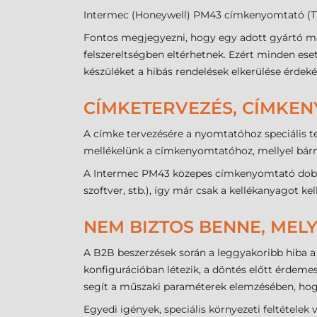
Intermec (Honeywell) PM43 címkenyomtató (TT)
Fontos megjegyezni, hogy egy adott gyártó mo
felszereltségben eltérhetnek. Ezért minden ese
készüléket a hibás rendelések elkerülése érdek
CÍMKETERVEZÉS, CÍMKE
A címke tervezésére a nyomtatóhoz speciális te
mellékelünk a címkenyomtatóhoz, mellyel bár
A Intermec PM43 közepes címkenyomtató doboz
szoftver, stb.), így már csak a kellékanyagot k
NEM BIZTOS BENNE, MELY
A B2B beszerzések során a leggyakoribb hiba a 
konfigurációban létezik, a döntés előtt érdeme
segít a műszaki paraméterek elemzésében, hogy
Egyedi igények, speciális környezeti feltétele