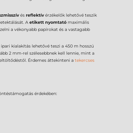
szmisszív
és
reflektív
érzékelők lehetővé teszik
detektálását. A
etikett nyomtató
maximális
ezelni a vékonyabb papírokat és a vastagabb
 ipari kialakítás lehetővé teszi a 450 m hosszú
lább 2 mm-rel szélesebbnek kell lennie, mint a
eltöltődéstől. Érdemes áttekinteni a
tekercses
döntéstámogatás érdekében: