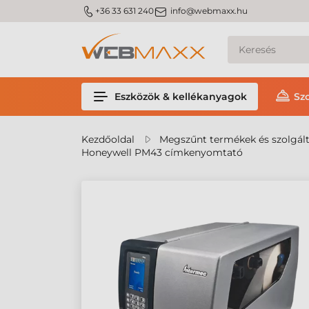
m_phone
m_email
+36 33 631 240
info@webmaxx.hu
Eszközök & kellékanyagok
Sz
Kezdőoldal
Megszűnt termékek és szolgál
Honeywell PM43 címkenyomtató