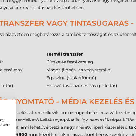
smeri a leggyakoribb nyomtatási parancsnyelveket, így meglévő 
snyelvi kompatibilitásnak köszönhetően.
TRANSZFER VAGY TINTASUGARAS -
a alapvetően meghatározza a címkék tartósságát és az üzemeltet
Termál transzfer
ír
Címke és festékszalag
re érzékeny)
Magas (kopás- és vegyszerálló)
Egyszínű (szalagfüggő)
 futár)
Hosszú távú azonosítás (pl. leltár)
D NYOMTATÓ - MÉDIA KEZELÉS ÉS 
dia kezeléssel rendelkezik, ami elengedhetetlen a változatos ip
rettel rendelkező kellékanyagokat is, így nem szükséges külön
ény
iókért
ő
213 mm
, ami lehetővé teszi a nagy méretű, ipari kiszerelésű
tek
 mm
és
4800 mm
közötti címkemagasságot képes kezelni, ami 