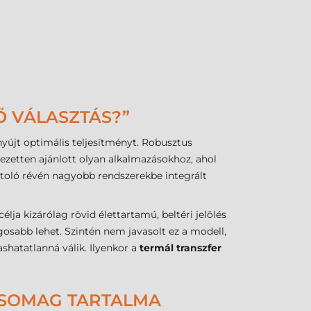
Ő VÁLASZTÁS?”
 nyújt optimális teljesítményt. Robusztus
ezetten ajánlott olyan alkalmazásokhoz, ahol
toló révén nagyobb rendszerekbe integrált
élja kizárólag rövid élettartamú, beltéri jelölés
gosabb lehet. Szintén nem javasolt ez a modell,
ashatatlanná válik. Ilyenkor a
termál transzfer
 CSOMAG TARTALMA