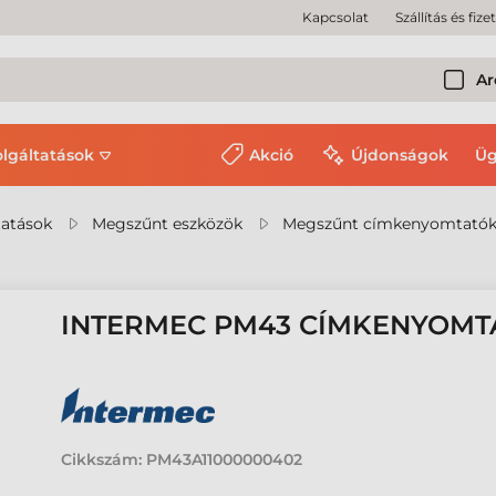
Kapcsolat
Szállítás és fize
Ar
olgáltatások
Akció
Újdonságok
Üg
tatások
Megszűnt eszközök
Megszűnt címkenyomtató
INTERMEC PM43 CÍMKENYOMT
Cikkszám:
PM43A11000000402