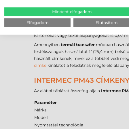
apró jelölőktől a hosszú raklapcímkékig.
Mindent elfogadom
A pontos pozicionálásról és a média érzékelésé
a folyamatos szalagon lévő, a közközölt (gap), 
Elfogadom
Elutasítom
nyomtatási szélessége
104 mm
, míg a befogad
kartonokat vagy textil alapanyagokat is 0,07
Amennyiben
termál transzfer
módban használja
festékszalagok használatát 1" (25,4 mm) belső c
használt címkének, mivel ez a többlet védi meg 
címke
kínálatot a feladatnak megfelelő alapan
INTERMEC PM43 CÍMKEN
Az alábbi táblázat összefoglalja a
Intermec PM
Paraméter
Márka
Modell
Nyomtatási technológia