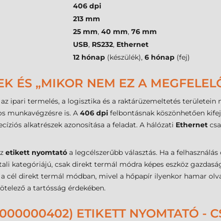
406 dpi
213 mm
25 mm
,
40 mm
,
76 mm
USB
,
RS232
,
Ethernet
12 hónap
(készülék),
6 hónap
(fej)
EK ÉS „MIKOR NEM EZ A MEGFELEL
az ipari termelés, a logisztika és a raktárüzemeltetés területein
kos munkavégzésre is. A
406 dpi
felbontásnak köszönhetően kifej
cíziós alkatrészek azonosítása a feladat. A hálózati
Ethernet
csa
az
etikett nyomtató
a legcélszerűbb választás. Ha a felhasználás c
ztali kategóriájú, csak direkt termál módra képes eszköz gazdasá
és a cél direkt termál módban, mivel a hőpapír ilyenkor hamar olv
ötelező a tartósság érdekében.
1000000402) ETIKETT NYOMTATÓ -