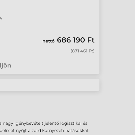
4
686 190 Ft
nettó
(
871 461 Ft
)
djön
a nagy igénybevételt jelentő logisztikai és
delmet nyújt a zord környezeti hatásokkal