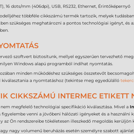
, 16 dots/mm (406dpi), USB, RS232, Ethernet, Érintőképernyő
delljéhez többféle cikkszámú termék tartozik, melyek tudásban
tben szükséges meghatározni a pontos technológiai igényt, és a
ében.
NYOMTATÁS
rvező szoftvert biztosítunk, mellyel egyszerűen tervezhető meg
milyen Windows alapú programból indíhat nyomtatás.
ában minden működéshez szükséges összetevőt becsomagoltunk
ell kiválasztania a nyomtatáshoz (tekintse meg egyedülálló
tekerc
IK CIKKSZÁMÚ INTERMEC ETIKETT 
nem megfelelő technológiai specifikáció kiválasztása. Mivel a
I
s figyelembe venni a jövőbeni hálózati igényeket és a használni
 az Ön rendszereibe tökéletesen illeszkedő megoldás kerüljön ki
k vagy nagy volumenű beruházás esetén személyre szabott ajánla