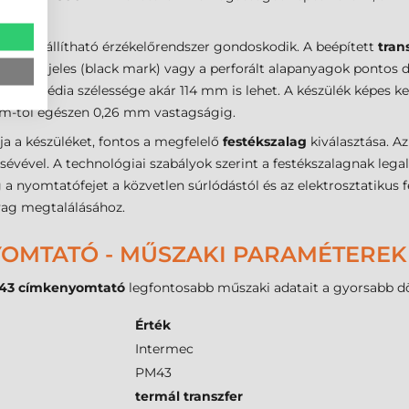
ről egy állítható érzékelőrendszer gondoskodik. A beépített
tran
a fekete jeles (black mark) vagy a perforált alapanyagok pontos 
ható média szélessége akár 114 mm is lehet. A készülék képes k
 mm-től egészen 0,26 mm vastagságig.
 a készüléket, fontos a megfelelő
festékszalag
kiválasztása. Az
sévével. A technológiai szabályok szerint a festékszalagnak lega
a nyomtatófejet a közvetlen súrlódástól és az elektrosztatikus f
yag megtalálásához.
YOMTATÓ - MŰSZAKI PARAMÉTEREK
43 címkenyomtató
legfontosabb műszaki adatait a gyorsabb 
Érték
Intermec
PM43
termál transzfer