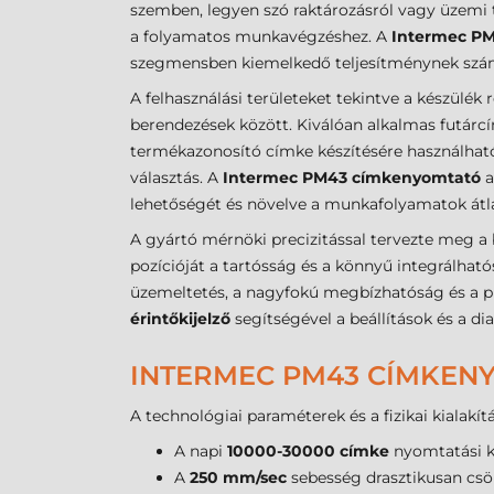
szemben, legyen szó raktározásról vagy üzemi t
a folyamatos munkavégzéshez. A
Intermec P
szegmensben kiemelkedő teljesítménynek számí
A felhasználási területeket tekintve a készülék 
berendezések között. Kiválóan alkalmas futárc
termékazonosító címke készítésére használható
választás. A
Intermec PM43 címkenyomtató
a
lehetőségét és növelve a munkafolyamatok átl
A gyártó mérnöki precizitással tervezte meg a
pozícióját a tartósság és a könnyű integrálható
üzemeltetés, a nagyfokú megbízhatóság és a pre
érintőkijelző
segítségével a beállítások és a 
INTERMEC PM43 CÍMKEN
A technológiai paraméterek és a fizikai kialakít
A napi
10000-30000 címke
nyomtatási ka
A
250 mm/sec
sebesség drasztikusan csök