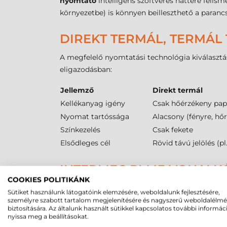
nyomtató
intelligens szoftveres háttere feli
környezetbe) is könnyen beilleszthető a paranc
DIREKT TERMÁL, TERMÁL 
A megfelelő nyomtatási technológia kiválasztás
eligazodásban:
Jellemző
Direkt termál
Kellékanyag igény
Csak hőérzékeny pap
Nyomat tartóssága
Alacsony (fényre, hő
Színkezelés
Csak fekete
Elsődleges cél
Rövid távú jelölés (pl.
INTERMEC PM43 VONALKÓ
COOKIES POLITIKÁNK
A
Intermec PM43 címkenyomtató
rugalmas mé
Sütiket használunk látogatóink elemzésére, weboldalunk fejlesztésére,
befogadja a
25-ös
,
40-es
és
76-os
belső csévemé
személyre szabott tartalom megjelenítésére és nagyszerű weboldalélm
biztosítására. Az általunk használt sütikkel kapcsolatos további informác
tekercsekhez. A maximális külső tekercsátmér
nyissa meg a beállításokat.
tekercscserék miatti állásidőt. A nyomtató
6,4