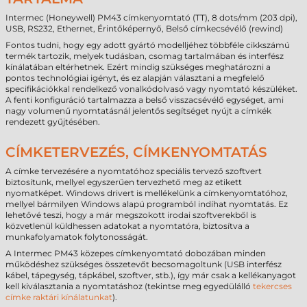
Intermec (Honeywell) PM43 címkenyomtató (TT), 8 dots/mm (203 dpi),
USB, RS232, Ethernet, Érintőképernyő, Belső címkecsévélő (rewind)
Fontos tudni, hogy egy adott gyártó modelljéhez többféle cikkszámú
termék tartozik, melyek tudásban, csomag tartalmában és interfész
kínálatában eltérhetnek. Ezért mindig szükséges meghatározni a
pontos technológiai igényt, és ez alapján választani a megfelelő
specifikációkkal rendelkező vonalkódolvasó vagy nyomtató készüléket.
A fenti konfiguráció tartalmazza a belső visszacsévélő egységet, ami
nagy volumenű nyomtatásnál jelentős segítséget nyújt a címkék
rendezett gyűjtésében.
CÍMKETERVEZÉS, CÍMKENYOMTATÁS
A címke tervezésére a nyomtatóhoz speciális tervező szoftvert
biztosítunk, mellyel egyszerűen tervezhető meg az etikett
nyomatképet. Windows drivert is mellékelünk a címkenyomtatóhoz,
mellyel bármilyen Windows alapú programból indíhat nyomtatás. Ez
lehetővé teszi, hogy a már megszokott irodai szoftverekből is
közvetlenül küldhessen adatokat a nyomtatóra, biztosítva a
munkafolyamatok folytonosságát.
A Intermec PM43 közepes címkenyomtató dobozában minden
működéshez szükséges összetevőt becsomagoltunk (USB interfész
kábel, tápegység, tápkábel, szoftver, stb.), így már csak a kellékanyagot
kell kiválasztania a nyomtatáshoz (tekintse meg egyedülálló
tekercses
címke raktári kínálatunkat
).