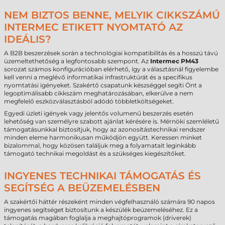
NEM BIZTOS BENNE, MELYIK CIKKSZÁMÚ
INTERMEC ETIKETT NYOMTATÓ AZ
IDEÁLIS?
A B2B beszerzések során a technológiai kompatibilitás és a hosszú távú
üzemeltethetőség a legfontosabb szempont. Az
Intermec PM43
sorozat számos konfigurációban elérhető, így a választásnál figyelembe
kell venni a meglévő informatikai infrastruktúrát és a specifikus
nyomtatási igényeket. Szakértő csapatunk készséggel segíti Önt a
legoptimálisabb cikkszám meghatározásában, elkerülve a nem
megfelelő eszközválasztásból adódó többletköltségeket.
Egyedi üzleti igények vagy jelentős volumenű beszerzés esetén
lehetőség van személyre szabott ajánlat kérésére is. Mérnöki szemléletű
támogatásunkkal biztosítjuk, hogy az azonosítástechnikai rendszer
minden eleme harmonikusan működjön együtt. Keressen minket
bizalommal, hogy közösen találjuk meg a folyamatait leginkább
támogató technikai megoldást és a szükséges kiegészítőket.
INGYENES TECHNIKAI TÁMOGATÁS ÉS
SEGÍTSÉG A BEÜZEMELÉSBEN
A szakértői háttér részeként minden végfelhasználó számára 90 napos
ingyenes segítséget biztosítunk a készülék beüzemeléséhez. Ez a
támogatás magában foglalja a meghajtóprogramok (driverek)