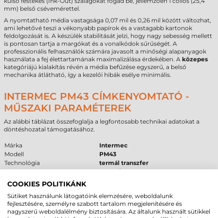
külső festékes (Ink-Out) szalagokat fogad be, jellemzően 1 collos (25,4
mm) belső csévemérettel.
A nyomtatható média vastagsága 0,07 mil és 0,26 mil között változhat,
ami lehetővé teszi a vékonyabb papírok és a vastagabb kartonok
feldolgozását is. A készülék stabilitását jelzi, hogy nagy sebesség mellett
is pontosan tartja a margókat és a vonalkódok sűrűségét. A
professzionális felhasználók számára javasolt a minőségi alapanyagok
használata a fej élettartamának maximalizálása érdekében. A
közepes
kategóriájú kialakítás révén a média befűzése egyszerű, a belső
mechanika átlátható, így a kezelői hibák esélye minimális.
INTERMEC PM43 CÍMKENYOMTATÓ -
MŰSZAKI PARAMÉTEREK
Az alábbi táblázat összefoglalja a legfontosabb technikai adatokat a
döntéshozatal támogatásához.
Márka
Intermec
Modell
PM43
Technológia
termál transzfer
Felbontás
203 dpi
Max. tekercsátmérő
213 mm
COOKIES POLITIKÁNK
Cséveméret
25 mm, 40 mm, 76 mm
Sütiket használunk látogatóink elemzésére, weboldalunk
Interfész
USB
,
RS232
,
Ethernet
fejlesztésére, személyre szabott tartalom megjelenítésére és
Garancia
12 hónap
(fejre
6 hónap
)
nagyszerű weboldalélmény biztosítására. Az általunk használt sütikkel