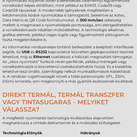
A nyomtatási folyamat során a berendezés valamennyi egydimenziós
vonalkódot képes előállítani, mint például az EAN13, Code39 vagy
Code128 típusokat. A modernebb igényeknek megfelelően a
kétdimenziós kódok nyomtatása is támogatott, beleértve az Aztec,
Data Matrix és QR Code formátumokat. A
300 mm/sec
sebesség
mellett is megmarad a nyomatképek pontossága, ami elengedhetetlen
a vonalkódolvasók hibátlan működéséhez. A technológia alkalmas
grafikai elemek, például céges logók vagy figyelmeztető piktogramok
tiszta megjelenítésére is.
Az informatikai rendszerekbe történő beillesztést a beépített interfészek
segítik. Az
USB
és
RS232
kapcsolatok közvetlen gépkapcsolatot tesznek
lehetővé, míg az
Ethernet
csatlakozó a hálózati megosztást támogatja.
Az „okos nyomtató” funkció révén perifériák, például mérlegek vagy
vonalkódolvasók is közvetlenül csatlakoztathatók hozzá. Ez a kialakítás
lehetővé teszi önálló, számítógép nélküli munkaállomások kialakítását
is. A rendszer rugalmasságát növeli a több parancsnyelv (IPL, ZSim,
DSim) ismerete, ami megkönnyíti a más gyártók eszközeinek kiváltását.
DIREKT TERMÁL, TERMÁL TRANSZFER
VAGY TINTASUGARAS - MELYIKET
VÁLASSZA?
A megfelelő nyomtatási technológia kiválasztása alapvetően
meghatározza a címkék élettartamát és a működési költségeket.
Technológia
Előnyök
Hátrányok