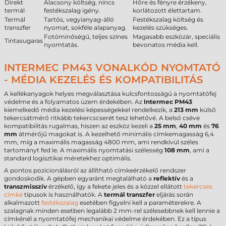
Direkt
Alacsony költség, nincs
Hőre és fényre érzékeny,
termál
festékszalag igény.
korlátozott élettartam.
Termál
Tartós, vegyianyag-álló
Festékszalag költség és
transzfer
nyomat, sokféle alapanyag.
kezelés szükséges.
Fotóminőségű, teljes színes
Magasabb eszközár, speciális
Tintasugaras
nyomtatás.
bevonatos média kell.
INTERMEC PM43 VONALKÓD NYOMTATÓ
- MÉDIA KEZELÉS ÉS KOMPATIBILITÁS
A kellékanyagok helyes megválasztása kulcsfontosságú a nyomtatófej
védelme és a folyamatos üzem érdekében. Az
Intermec PM43
kiemelkedő média kezelési képességekkel rendelkezik, a
213 mm
külső
tekercsátmérő ritkább tekercscserét tesz lehetővé. A belső cséve
kompatibilitás rugalmas, hiszen az eszköz kezeli a
25 mm
,
40 mm
és
76
mm
átmérőjű magokat is. A kezelhető minimális címkemagasság 6,4
mm, míg a maximális magasság 4800 mm, ami rendkívül széles
tartományt fed le. A maximális nyomtatási szélesség
108 mm
, ami a
standard logisztikai méretekhez optimális.
A pontos pozicionálásról az állítható címkeérzékelő rendszer
gondoskodik. A gépben egyaránt megtalálható a
reflektív
és a
transzmisszív
érzékelő, így a fekete jeles és a közzel ellátott
tekercses
címke
típusok is használhatók. A
termál transzfer
eljárás során
alkalmazott
festékszalag
esetében figyelni kell a paraméterekre. A
szalagnak minden esetben legalább 2 mm-rel szélesebbnek kell lennie a
címkénél a nyomtatófej mechanikai védelme érdekében. Ez a típus