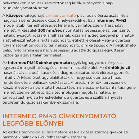
helyszíneken, ahol az üzembiztonság kritikus tényező a napi
munkafolyamatok során.
A
közepes
kategóriájú
címkenyomtató
piaci pozíciója az asztali és a
nagyipari berendezések között helyezkedik el. Ez a
Intermec PM43
modell stabil terhelhetőséget kínál a folyamatos üzemi használat
mellett. A készülék
300 mm/sec
nyomtatási sebessége az ipari szintű
hatékonyságot hozza el a felhasználók számára. Segítségével pillanatok
alatt elkészíthetők a raktári azonosító etikett jelölések vagy a gyártási
folyamatokat támogató termékazonosító címke típusok. A megbízható
belső mechanika és a nagy sebességű adatfeldolgozás együttesen
biztosítja a zavartalan termelést.
Az
Intermec PM43 címkenyomtató
egyik legnagyobb előnye az
egyszerű integrálhatóság és a modern kezelőfelület. Az
érintőkijelző
használatával a beállítások és a diagnosztikai adatok elérése gyors és
intuitív. A készüléket úgy alakították ki, hogy csökkentse a hibás
rendelések és a leállások kockázatát. A precíz mérnöki tervezésnek
köszönhetően a nyomtató hosszú távon is alacsony karbantartási igény
mellett üzemeltethető. Ez a technológiai megoldás hatékony
támogatást nyújt a kereskedelem, a gyártás és a szállítmányozás
területén dolgozó szakemberek számára.
INTERMEC PM43 CÍMKENYOMTATÓ
LEGFŐBB ELŐNYEI
Az eszköz technológiai paraméterei és kialakítása számos gyakorlati
hasznot kínálnak a B2B felhasználók számára.