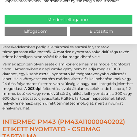
kapcsolatos további információkért nyissa meg a beállításokat.
FELHASZNÁLÁSI TERÜLETEK ÉS „MIKOR
NEM EZ A MEGFELELŐ VÁLASZTÁS?”
Mindent elfogadom
A vonalkód nyomtató számos iparágban bizonyította megbízhatóságát,
különösen ott, ahol a napi igény meghaladja a belépő szintű gépek
Elfogadom
Elutasítom
kapacitását. A logisztikában a nagy tömegű szállítási etikett gyártás, a
gyártásban pedig a termékkövető matricák előállítása a fő feladata. Az
egészségügyben a laboratóriumi minták azonosítására, a
kereskedelemben pedig a leltározási és árazási folyamatok
támogatására alkalmazzák. A matrica nyomtató sokoldalúsága révén
szinte bármilyen azonosítási feladat megoldható vele.
Vannak azonban olyan esetek, amikor érdemes más modellt fontolóra
venni. Amennyiben a napi címkeigény nem haladja meg az 1000
darabot, egy kisebb asztali nyomtató költséghatékonyabb választás
lehet. Ha a környezet extrém módon kitett a fizikai behatásoknak vagy
24 órás folyamatos üzemre van szükség, a nagyipari kategória jelenthet
megoldást. A
203 dpi
felbontás kiváló általános célokra, de ha apró, 1-2
mm-es betűket vagy rendkívül sűrű grafikát kell nyomtatni, a 300 vagy
600 dpi-s változatok javasoltak. Kültéri, tartósan napsütésnek kitett
helyekre ne használjon direkt termál technológiát, mert a nyomat
elhalványulhat.
INTERMEC PM43 (PM43A11000040202)
ETIKETT NYOMTATÓ - CSOMAG
TARTALMA