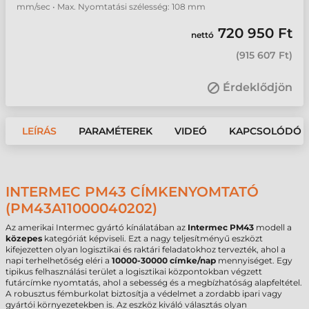
mm/sec • Max. Nyomtatási szélesség: 108 mm
720 950 Ft
nettó
(
915 607 Ft
)
Érdeklődjön
LEÍRÁS
PARAMÉTEREK
VIDEÓ
KAPCSOLÓDÓ 
INTERMEC PM43 CÍMKENYOMTATÓ
(PM43A11000040202)
Az amerikai Intermec gyártó kínálatában az
Intermec PM43
modell a
közepes
kategóriát képviseli. Ezt a nagy teljesítményű eszközt
kifejezetten olyan logisztikai és raktári feladatokhoz tervezték, ahol a
napi terhelhetőség eléri a
10000-30000 címke/nap
mennyiséget. Egy
tipikus felhasználási terület a logisztikai központokban végzett
futárcímke nyomtatás, ahol a sebesség és a megbízhatóság alapfeltétel.
A robusztus fémburkolat biztosítja a védelmet a zordabb ipari vagy
gyártói környezetekben is. Az eszköz kiváló választás olyan