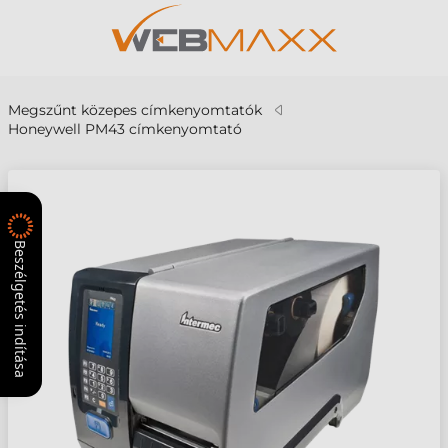
Megszűnt közepes címkenyomtatók
Honeywell PM43 címkenyomtató
Beszélgetés indítása