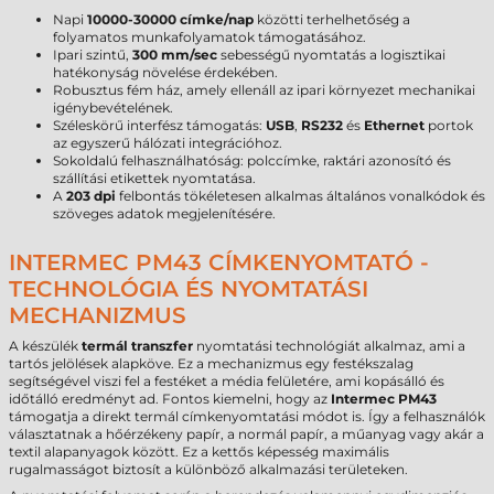
Napi
10000-30000 címke/nap
közötti terhelhetőség a
folyamatos munkafolyamatok támogatásához.
Ipari szintű,
300 mm/sec
sebességű nyomtatás a logisztikai
hatékonyság növelése érdekében.
Robusztus fém ház, amely ellenáll az ipari környezet mechanikai
igénybevételének.
Széleskörű interfész támogatás:
USB
,
RS232
és
Ethernet
portok
az egyszerű hálózati integrációhoz.
Sokoldalú felhasználhatóság: polccímke, raktári azonosító és
szállítási etikettek nyomtatása.
A
203 dpi
felbontás tökéletesen alkalmas általános vonalkódok és
szöveges adatok megjelenítésére.
INTERMEC PM43 CÍMKENYOMTATÓ -
TECHNOLÓGIA ÉS NYOMTATÁSI
MECHANIZMUS
A készülék
termál transzfer
nyomtatási technológiát alkalmaz, ami a
tartós jelölések alapköve. Ez a mechanizmus egy festékszalag
segítségével viszi fel a festéket a média felületére, ami kopásálló és
időtálló eredményt ad. Fontos kiemelni, hogy az
Intermec PM43
támogatja a direkt termál címkenyomtatási módot is. Így a felhasználók
választatnak a hőérzékeny papír, a normál papír, a műanyag vagy akár a
textil alapanyagok között. Ez a kettős képesség maximális
rugalmasságot biztosít a különböző alkalmazási területeken.