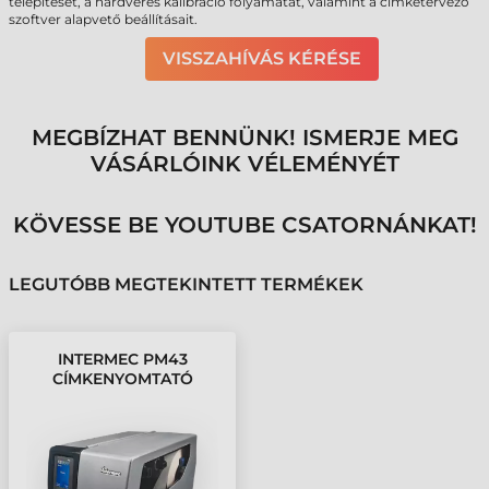
telepítését, a hardveres kalibráció folyamatát, valamint a címketervező
szoftver alapvető beállításait.
VISSZAHÍVÁS KÉRÉSE
MEGBÍZHAT BENNÜNK! ISMERJE MEG
VÁSÁRLÓINK VÉLEMÉNYÉT
KÖVESSE BE YOUTUBE CSATORNÁNKAT!
LEGUTÓBB MEGTEKINTETT TERMÉKEK
INTERMEC PM43
CÍMKENYOMTATÓ