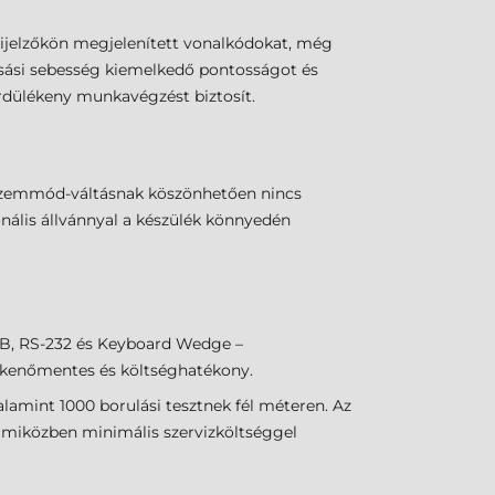
ijelzőkön megjelenített vonalkódokat, még
asási sebesség kiemelkedő pontosságot és
gördülékeny munkavégzést biztosít.
 üzemmód-váltásnak köszönhetően nincs
ionális állvánnyal a készülék könnyedén
SB, RS-232 és Keyboard Wedge –
zökkenőmentes és költséghatékony.
lamint 1000 borulási tesztnek fél méteren. Az
t, miközben minimális szervizköltséggel