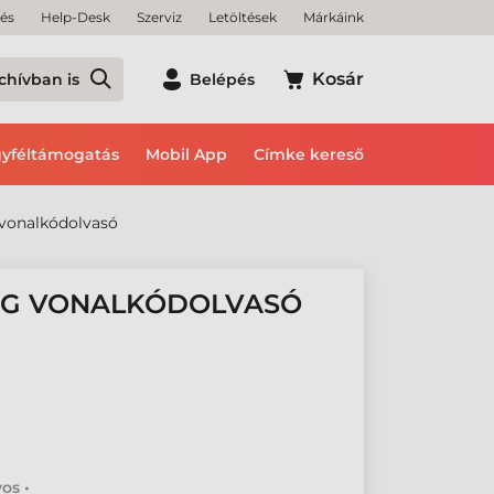
tés
Help-Desk
Szerviz
Letöltések
Márkáink
Kosár
chívban is
Belépés
yféltámogatás
Mobil App
Címke kereső
vonalkódolvasó
0G VONALKÓDOLVASÓ
os •