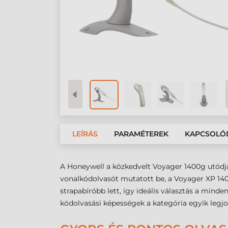
LEÍRÁS
PARAMÉTEREK
KAPCSOLÓ
A Honeywell a közkedvelt Voyager 1400g utódja
vonalkódolvasót mutatott be, a Voyager XP 14
strapabíróbb lett, így ideális választás a mind
kódolvasási képességek a kategória egyik legj