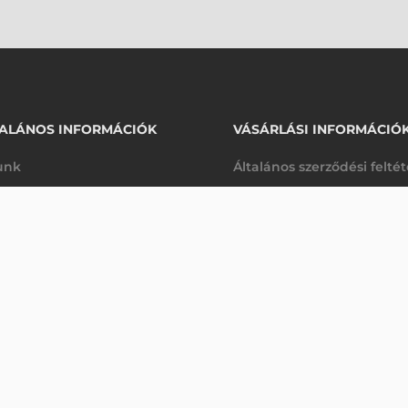
ALÁNOS INFORMÁCIÓK
VÁSÁRLÁSI INFORMÁCIÓ
unk
Általános szerződési felté
rhetőségek
Adatkezelési tájékoztató
30 140 Ft
0G VONALKÓDOLVASÓ
nettó
arancia
Szállítási és fizetési feltét
kanap
(
38 278 Ft
)
K
Jogi nyilatkozat
káink
Elállás a szerződéstől
k végleges törlése
Utalásos fizetési lehetősé
p-Desk
Legyen viszonteladónk