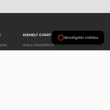
K
KIEMELT GYÁRTÓINK
Beszélgetés indítása
telek
Avery Zweckform
Datalogic
elek
Epson
VÁSÁRLÁS
db
Godex
Tezeko
g
TSC
Zebra