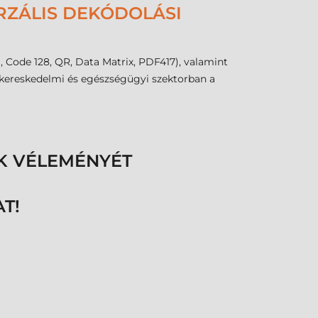
RZÁLIS DEKÓDOLÁSI
 Code 128, QR, Data Matrix, PDF417), valamint
skereskedelmi és egészségügyi szektorban a
K VÉLEMÉNYÉT
T!