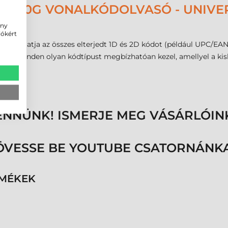
1400G VONALKÓDOLVASÓ - UNIVE
ény
iókért
ámogatja az összes elterjedt 1D és 2D kódot (például UPC/EAN,
tően minden olyan kódtípust megbízhatóan kezel, amellyel a ki
ENNÜNK! ISMERJE MEG VÁSÁRLÓIN
ÖVESSE BE YOUTUBE CSATORNÁNKA
RMÉKEK