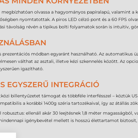
SÁS MINDEN KÖRNYEZETBEN
ó
megbízhatóan olvassa a hagyományos papíralapú, valamint a k
minőségben nyomtatottak. A piros LED célzó pont és a 60 FPS olv
si távolság révén a tipikus bolti folyamatok során is intuitív, 
SZNÁLÁSBAN
és prezentációs módban egyaránt használható. Az automatikus
lmesen válthat az asztali, illetve kézi szkennelés között. Az opc
szerűen igazítható.
ÉS EGYSZERŰ INTEGRÁCIÓ
özi billentyűzetet támogat és többféle interfésszel – köztük U
mpatibilis a korábbi 1400g széria tartozékaival, így az átállás 
robusztus: ellenáll akár 30 leejtésnek 1,8 méter magasságból, va
a mindennapi igénybevétel mellett is hosszú élettartamot biztosí