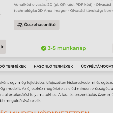
Vonalkód olvasás: 2D (pl. QR kód, PDF kód) • Olvasási
technológia: 2D Area Imager • Olvasási távolság: Nor
Összehasonlító
3-5 munkanap
DÓ TERMÉKEK
HASONLÓ TERMÉKEK
ÜGYFÉLTÁMOGA
ként egy még fejlettebb, kifejezetten kiskereskedelmi és egész
00g modellt. Az új eszköz megőrizte az előd minden erősségét,
ennapi értékesítési folyamatokhoz. A kézi és prezentációs üzemmó
obb megoldásává teszik.