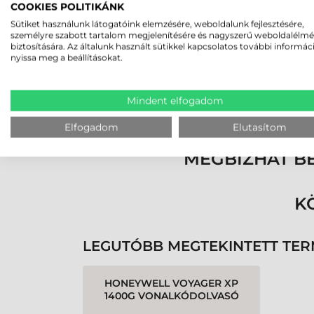
COOKIES POLITIKÁNK
HONEYWELL VOYAGER XP 
Sütiket használunk látogatóink elemzésére, weboldalunk fejlesztésére,
KÉPESSÉGEK
személyre szabott tartalom megjelenítésére és nagyszerű weboldalélm
biztosítására. Az általunk használt sütikkel kapcsolatos további informác
nyissa meg a beállításokat.
A Honeywell Voyager XP 1400g vonalkódolvasó t
OCR-funkcióval is rendelkezik. Ennek köszönhe
felhasználók nap mint nap találkoznak.
Mindent elfogadom
Elfogadom
Elutasítom
MEGBÍZHAT B
K
LEGUTÓBB MEGTEKINTETT TE
HONEYWELL VOYAGER XP
1400G VONALKÓDOLVASÓ