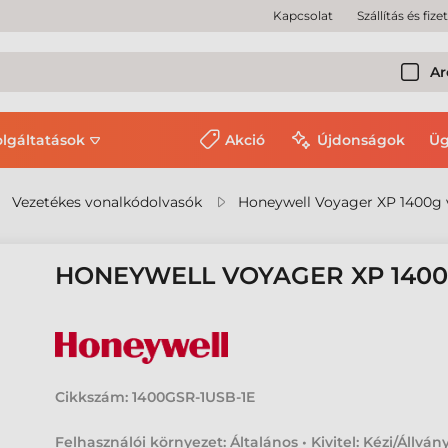
Kapcsolat
Szállítás és fize
Ar
olgáltatások
Akció
Újdonságok
Üg
Vezetékes vonalkódolvasók
Honeywell Voyager XP 1400g 
HONEYWELL VOYAGER XP 140
Cikkszám:
1400GSR-1USB-1E
Felhasználói környezet: Általános • Kivitel: Kézi/Állvány