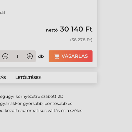
mál
30 140 Ft
nettó
(
38 278 Ft
)
VÁSÁRLÁS
db
TÁS
LETÖLTÉSEK
ségügyi környezetre szabott 2D
 ugyanakkor gyorsabb, pontosabb és
d közötti automatikus váltás és a széles