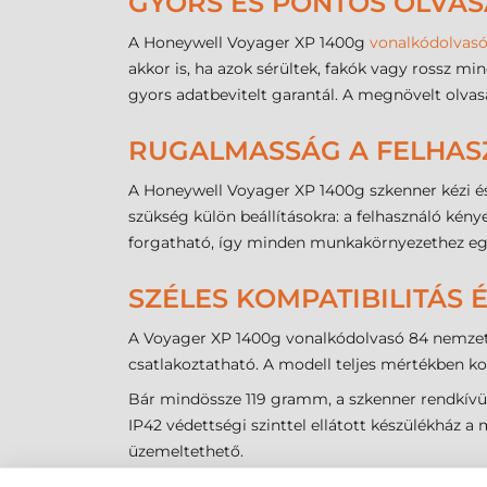
GYORS ÉS PONTOS OLVA
A Honeywell Voyager XP 1400g
vonalkódolvas
akkor is, ha azok sérültek, fakók vagy rossz 
gyors adatbevitelt garantál. A megnövelt olvasá
RUGALMASSÁG A FELHA
A Honeywell Voyager XP 1400g szkenner kézi 
szükség külön beállításokra: a felhasználó kénye
forgatható, így minden munkakörnyezethez egy
SZÉLES KOMPATIBILITÁS 
A Voyager XP 1400g vonalkódolvasó 84 nemzetk
csatlakoztatható. A modell teljes mértékben ko
Bár mindössze 119 gramm, a szkenner rendkívül 
IP42 védettségi szinttel ellátott készülékház 
üzemeltethető.