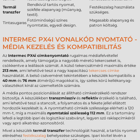
Rendkívül tartós nyomat,
Termál
Festékszalag használata
sokféle alapanyag (műanyag,
transzfer
szükséges.
textil).
Fotóminőségű színes
Magasabb alapanyag és
Tintasugaras
nyomtatás, egyedi design.
patron költség.
INTERMEC PX4I VONALKÓD NYOMTATÓ -
MÉDIA KEZELÉS ÉS KOMPATIBILITÁS
Az
Intermec PX4i címkenyomtató
rugalmas médiafelvétellel
rendelkezik, amely támogatja a nagyobb méretű tekercseket is,
csökkentve a leállások számát. A külső tekercsátmérő maximális értéke
213 mm
, ami lehetővé teszi a nagy kapacitású
tekercses címke
használatát. A belső cséveméret tekintetében a készülék kompatibilis a
40 mm
és
76 mm
átmérőjű magokkal is, így széles körű kellékanyag-
választékot kínál az üzemeltetők számára.
A média pontos pozicionálását az állítható címkeérzékelő rendszer
biztosítja. A készülékben
transzmisszív
és
reflektív
érzékelő is található,
ami lehetővé teszi a stancolt, a folyamatos és a fekete jellel ellátott
hordozók kezelését is. A nyomtatható címkék szélessége elérheti a 120
mm-t, míg a maximális
nyomtatási szélesség
112 mm
. Ez a tartomány
lefedi a legtöbb ipari és logisztikai szabványt, legyen szó raklapcímkéről
vagy apró alkatrész-azonosítóról.
Mivel a készülék
termál transzfer
technológiát használ, a tartós nyomat
eléréséhez
festékszalag
behelyezése szükséges. Ipari kivitel lévén a