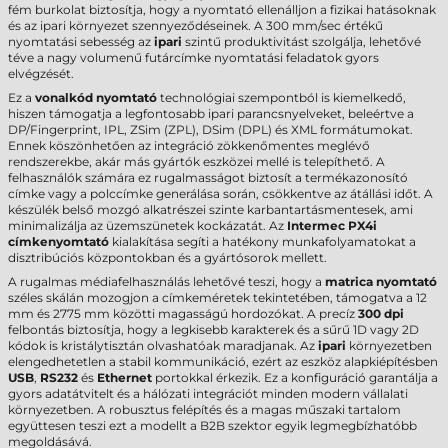
fém burkolat biztosítja, hogy a nyomtató ellenálljon a fizikai hatásoknak
és az ipari környezet szennyeződéseinek. A 300 mm/sec értékű
nyomtatási sebesség az
ipari
szintű produktivitást szolgálja, lehetővé
téve a nagy volumenű futárcímke nyomtatási feladatok gyors
elvégzését.
Ez a
vonalkód nyomtató
technológiai szempontból is kiemelkedő,
hiszen támogatja a legfontosabb ipari parancsnyelveket, beleértve a
DP/Fingerprint, IPL, ZSim (ZPL), DSim (DPL) és XML formátumokat.
Ennek köszönhetően az integráció zökkenőmentes meglévő
rendszerekbe, akár más gyártók eszközei mellé is telepíthető. A
felhasználók számára ez rugalmasságot biztosít a termékazonosító
címke vagy a polccímke generálása során, csökkentve az átállási időt. A
készülék belső mozgó alkatrészei szinte karbantartásmentesek, ami
minimalizálja az üzemszünetek kockázatát. Az
Intermec PX4i
címkenyomtató
kialakítása segíti a hatékony munkafolyamatokat a
disztribúciós központokban és a gyártósorok mellett.
A rugalmas médiafelhasználás lehetővé teszi, hogy a
matrica nyomtató
széles skálán mozogjon a címkeméretek tekintetében, támogatva a 12
mm és 2775 mm közötti magasságú hordozókat. A precíz
300 dpi
felbontás biztosítja, hogy a legkisebb karakterek és a sűrű 1D vagy 2D
kódok is kristálytisztán olvashatóak maradjanak. Az
ipari
környezetben
elengedhetetlen a stabil kommunikáció, ezért az eszköz alapkiépítésben
USB
,
RS232
és
Ethernet
portokkal érkezik. Ez a konfiguráció garantálja a
gyors adatátvitelt és a hálózati integrációt minden modern vállalati
környezetben. A robusztus felépítés és a magas műszaki tartalom
együttesen teszi ezt a modellt a B2B szektor egyik legmegbízhatóbb
megoldásává.