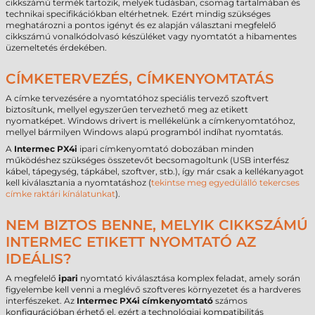
cikkszámú termék tartozik, melyek tudásban, csomag tartalmában és
technikai specifikációkban eltérhetnek. Ezért mindig szükséges
meghatározni a pontos igényt és ez alapján választani megfelelő
cikkszámú vonalkódolvasó készüléket vagy nyomtatót a hibamentes
üzemeltetés érdekében.
CÍMKETERVEZÉS, CÍMKENYOMTATÁS
A címke tervezésére a nyomtatóhoz speciális tervező szoftvert
biztosítunk, mellyel egyszerűen tervezhető meg az etikett
nyomatképet. Windows drivert is mellékelünk a címkenyomtatóhoz,
mellyel bármilyen Windows alapú programból indíhat nyomtatás.
A
Intermec PX4i
ipari címkenyomtató dobozában minden
működéshez szükséges összetevőt becsomagoltunk (USB interfész
kábel, tápegység, tápkábel, szoftver, stb.), így már csak a kellékanyagot
kell kiválasztania a nyomtatáshoz (
tekintse meg egyedülálló tekercses
címke raktári kínálatunkat
).
NEM BIZTOS BENNE, MELYIK CIKKSZÁMÚ
INTERMEC ETIKETT NYOMTATÓ AZ
IDEÁLIS?
A megfelelő
ipari
nyomtató kiválasztása komplex feladat, amely során
figyelembe kell venni a meglévő szoftveres környezetet és a hardveres
interfészeket. Az
Intermec PX4i címkenyomtató
számos
konfigurációban érhető el, ezért a technológiai kompatibilitás