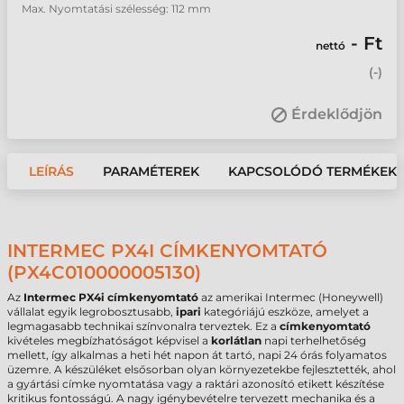
Max. Nyomtatási szélesség: 112 mm
- Ft
nettó
(
-
)
Érdeklődjön
LEÍRÁS
PARAMÉTEREK
KAPCSOLÓDÓ TERMÉKEK
INTERMEC PX4I CÍMKENYOMTATÓ
(PX4C010000005130)
Az
Intermec PX4i címkenyomtató
az amerikai Intermec (Honeywell)
vállalat egyik legrobosztusabb,
ipari
kategóriájú eszköze, amelyet a
legmagasabb technikai színvonalra terveztek. Ez a
címkenyomtató
kivételes megbízhatóságot képvisel a
korlátlan
napi terhelhetőség
mellett, így alkalmas a heti hét napon át tartó, napi 24 órás folyamatos
üzemre. A készüléket elsősorban olyan környezetekbe fejlesztették, ahol
a gyártási címke nyomtatása vagy a raktári azonosító etikett készítése
kritikus fontosságú. A nagy igénybevételre tervezett mechanika és a