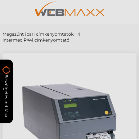
Megszűnt ipari címkenyomtatók
Intermec PX4i címkenyomtató
Beszélgetés indítása