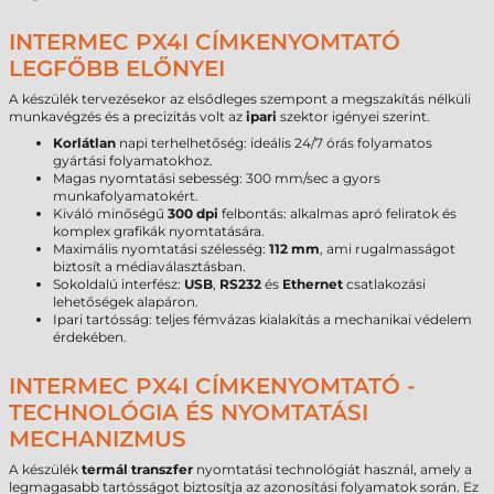
INTERMEC PX4I CÍMKENYOMTATÓ
LEGFŐBB ELŐNYEI
A készülék tervezésekor az elsődleges szempont a megszakítás nélküli
munkavégzés és a precizitás volt az
ipari
szektor igényei szerint.
Korlátlan
napi terhelhetőség: ideális 24/7 órás folyamatos
gyártási folyamatokhoz.
Magas nyomtatási sebesség: 300 mm/sec a gyors
munkafolyamatokért.
Kiváló minőségű
300 dpi
felbontás: alkalmas apró feliratok és
komplex grafikák nyomtatására.
Maximális nyomtatási szélesség:
112 mm
, ami rugalmasságot
biztosít a médiaválasztásban.
Sokoldalú interfész:
USB
,
RS232
és
Ethernet
csatlakozási
lehetőségek alapáron.
Ipari tartósság: teljes fémvázas kialakítás a mechanikai védelem
érdekében.
INTERMEC PX4I CÍMKENYOMTATÓ -
TECHNOLÓGIA ÉS NYOMTATÁSI
MECHANIZMUS
A készülék
termál transzfer
nyomtatási technológiát használ, amely a
legmagasabb tartósságot biztosítja az azonosítási folyamatok során. Ez