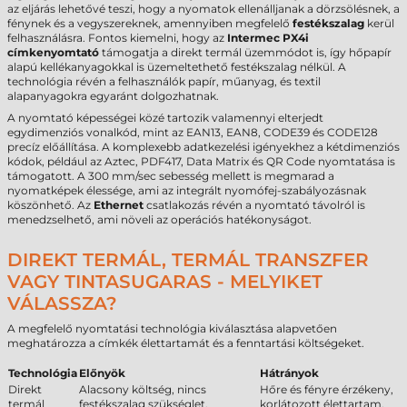
az eljárás lehetővé teszi, hogy a nyomatok ellenálljanak a dörzsölésnek, a
fénynek és a vegyszereknek, amennyiben megfelelő
festékszalag
kerül
felhasználásra. Fontos kiemelni, hogy az
Intermec PX4i
címkenyomtató
támogatja a direkt termál üzemmódot is, így hőpapír
alapú kellékanyagokkal is üzemeltethető festékszalag nélkül. A
technológia révén a felhasználók papír, műanyag, és textil
alapanyagokra egyaránt dolgozhatnak.
A nyomtató képességei közé tartozik valamennyi elterjedt
egydimenziós vonalkód, mint az EAN13, EAN8, CODE39 és CODE128
precíz előállítása. A komplexebb adatkezelési igényekhez a kétdimenziós
kódok, például az Aztec, PDF417, Data Matrix és QR Code nyomtatása is
támogatott. A 300 mm/sec sebesség mellett is megmarad a
nyomatképek élessége, ami az integrált nyomófej-szabályozásnak
köszönhető. Az
Ethernet
csatlakozás révén a nyomtató távolról is
menedzselhető, ami növeli az operációs hatékonyságot.
DIREKT TERMÁL, TERMÁL TRANSZFER
VAGY TINTASUGARAS - MELYIKET
VÁLASSZA?
A megfelelő nyomtatási technológia kiválasztása alapvetően
meghatározza a címkék élettartamát és a fenntartási költségeket.
Technológia
Előnyök
Hátrányok
Direkt
Alacsony költség, nincs
Hőre és fényre érzékeny,
termál
festékszalag szükséglet.
korlátozott élettartam.