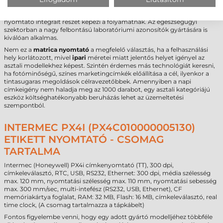
használatra, ahol az elektrosztatikus kisülések vagy a por jelenléte
általános. Ideális választás automatizált gyártósorokhoz, ahol a
nyomtató integrált részét képezi a folyamatnak. Az egészségügyi
szektorban a nagy felbontású laboratóriumi azonosítók gyártására is
kiválóan alkalmas.
Nem ez a
matrica nyomtató
a megfelelő választás, ha a felhasználási
hely korlátozott, mivel
ipari
méretei miatt jelentős helyet igényel az
asztali modellekhez képest. Szintén érdemes más technológiát keresni,
ha fotóminőségű, színes marketingcímkék előállítása a cél, ilyenkor a
tintasugaras megoldások célravezetőbbek. Amennyiben a napi
címkeigény nem haladja meg az 1000 darabot, egy asztali kategóriájú
eszköz költséghatékonyabb beruházás lehet az üzemeltetési
szempontból.
INTERMEC PX4I (PX4C010000005130)
ETIKETT NYOMTATÓ - CSOMAG
TARTALMA
Intermec (Honeywell) PX4i címkenyomtató (TT), 300 dpi,
címkeleválasztó, RTC, USB, RS232, Ethernet: 300 dpi, média szélesség
max. 120 mm, nyomtatási szélesség max. 110 mm, nyomtatási sebesség
max. 300 mm/sec, multi-intefész (RS232, USB, Ethernet), CF
memóriakártya foglalat, RAM: 32 MB, Flash: 16 MB, címkeleválasztó, real
time clock, (A csomag tartalmazza a tápkábelt)
Fontos figyelembe venni, hogy egy adott gyártó modelljéhez többféle