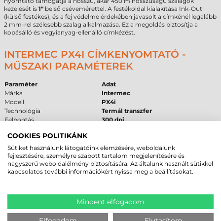
nyomtató támogatja a hosszú, akár 450 m hosszúságú szalagok
kezelését is
1"
belső csévemérettel. A festékoldal kialakítása Ink-Out
(külső festékes), és a fej védelme érdekében javasolt a címkénél legalább
2 mm-rel szélesebb szalag alkalmazása. Ez a megoldás biztosítja a
kopásálló és vegyianyag-ellenálló címkézést.
INTERMEC PX4I CÍMKENYOMTATÓ -
MŰSZAKI PARAMÉTEREK
Paraméter
Adat
Márka
Intermec
Modell
PX4i
Technológia
Termál transzfer
Felbontás
300 dpi
Max. tekercsátmérő
213 mm
COOKIES POLITIKÁNK
Cséveméret
40 mm
/
76 mm
Interfész
USB
,
RS232
,
Ethernet
Sütiket használunk látogatóink elemzésére, weboldalunk
Garancia
12 hónap (fejre 6 hónap)
fejlesztésére, személyre szabott tartalom megjelenítésére és
nagyszerű weboldalélmény biztosítására. Az általunk használt sütikkel
kapcsolatos további információkért nyissa meg a beállításokat.
FELHASZNÁLÁSI TERÜLETEK ÉS „MIKOR
NEM EZ A MEGFELELŐ VÁLASZTÁS?”
Mindent elfogadom
Az
Intermec PX4i címkenyomtató
leginkább a gyártás, a logisztika és a
raktárüzemeltetés területén nyújt kiemelkedő teljesítményt. A
robusztus felépítés alkalmassá teszi nehézipari környezetben való
Elfogadom
Elutasítom