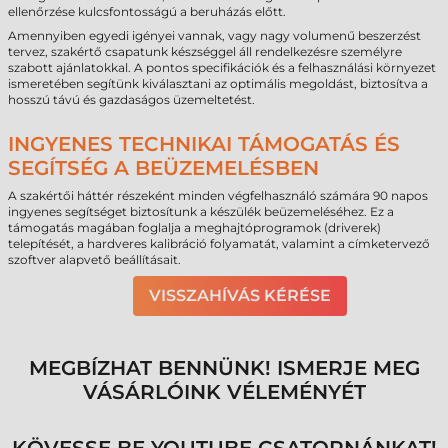
ellenőrzése kulcsfontosságú a beruházás előtt.
Amennyiben egyedi igényei vannak, vagy nagy volumenű beszerzést
tervez, szakértő csapatunk készséggel áll rendelkezésre személyre
szabott ajánlatokkal. A pontos specifikációk és a felhasználási környezet
ismeretében segítünk kiválasztani az optimális megoldást, biztosítva a
hosszú távú és gazdaságos üzemeltetést.
INGYENES TECHNIKAI TÁMOGATÁS ÉS
SEGÍTSÉG A BEÜZEMELÉSBEN
A szakértői háttér részeként minden végfelhasználó számára 90 napos
ingyenes segítséget biztosítunk a készülék beüzemeléséhez. Ez a
támogatás magában foglalja a meghajtóprogramok (driverek)
telepítését, a hardveres kalibráció folyamatát, valamint a címketervező
szoftver alapvető beállításait.
VISSZAHÍVÁS KÉRÉSE
MEGBÍZHAT BENNÜNK! ISMERJE MEG
VÁSÁRLÓINK VÉLEMÉNYÉT