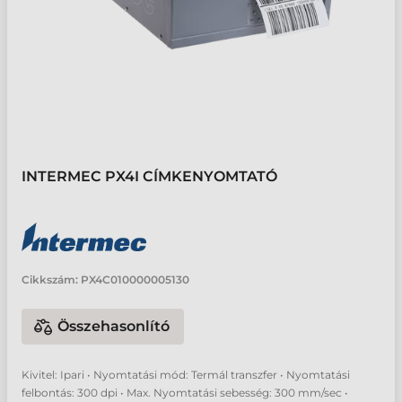
INTERMEC PX4I CÍMKENYOMTATÓ
Cikkszám:
PX4C010000005130
Összehasonlító
Kivitel: Ipari • Nyomtatási mód: Termál transzfer • Nyomtatási
felbontás: 300 dpi • Max. Nyomtatási sebesség: 300 mm/sec •