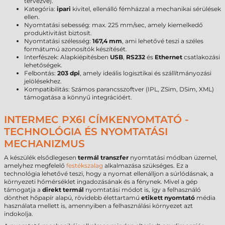
tervezve).
Kategória:
ipari
kivitel, ellenálló fémházzal a mechanikai sérülések
ellen.
Nyomtatási sebesség: max. 225 mm/sec, amely kiemelkedő
produktivitást biztosít.
Nyomtatási szélesség:
167,4 mm
, ami lehetővé teszi a széles
formátumú azonosítók készítését.
Interfészek: Alapkiépítésben
USB
,
RS232
és
Ethernet
csatlakozási
lehetőségek.
Felbontás:
203 dpi
, amely ideális logisztikai és szállítmányozási
jelölésekhez.
Kompatibilitás: Számos parancsszoftver (IPL, ZSim, DSim, XML)
támogatása a könnyű integrációért.
INTERMEC PX6I CÍMKENYOMTATÓ -
TECHNOLÓGIA ÉS NYOMTATÁSI
MECHANIZMUS
A készülék elsődlegesen
termál transzfer
nyomtatási módban üzemel,
amelyhez megfelelő
festékszalag
alkalmazása szükséges. Ez a
technológia lehetővé teszi, hogy a nyomat ellenálljon a súrlódásnak, a
környezeti hőmérséklet ingadozásának és a fénynek. Mivel a gép
támogatja a
direkt termál
nyomtatási módot is, így a felhasználó
dönthet hőpapír alapú, rövidebb élettartamú
etikett nyomtató
média
használata mellett is, amennyiben a felhasználási környezet azt
indokolja.