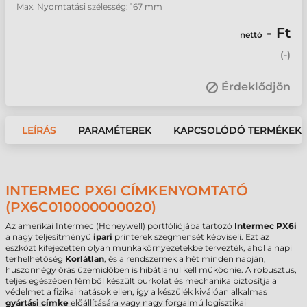
Max. Nyomtatási szélesség: 167 mm
- Ft
nettó
(
-
)
Érdeklődjön
LEÍRÁS
PARAMÉTEREK
KAPCSOLÓDÓ TERMÉKEK
INTERMEC PX6I CÍMKENYOMTATÓ
(PX6C010000000020)
Az amerikai Intermec (Honeywell) portfóliójába tartozó
Intermec PX6i
a nagy teljesítményű
ipari
printerek szegmensét képviseli. Ezt az
eszközt kifejezetten olyan munkakörnyezetekbe tervezték, ahol a napi
terhelhetőség
Korlátlan
, és a rendszernek a hét minden napján,
huszonnégy órás üzemidőben is hibátlanul kell működnie. A robusztus,
teljes egészében fémből készült burkolat és mechanika biztosítja a
védelmet a fizikai hatások ellen, így a készülék kiválóan alkalmas
gyártási címke
előállítására vagy nagy forgalmú logisztikai