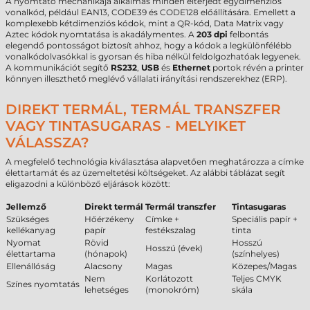
A nyomtató mechanikája alkalmas minden elterjedt egydimenziós
vonalkód, például EAN13, CODE39 és CODE128 előállítására. Emellett a
komplexebb kétdimenziós kódok, mint a QR-kód, Data Matrix vagy
Aztec kódok nyomtatása is akadálymentes. A
203 dpi
felbontás
elegendő pontosságot biztosít ahhoz, hogy a kódok a legkülönfélébb
vonalkódolvasókkal is gyorsan és hiba nélkül feldolgozhatóak legyenek.
A kommunikációt segítő
RS232
,
USB
és
Ethernet
portok révén a printer
könnyen illeszthető meglévő vállalati irányítási rendszerekhez (ERP).
DIREKT TERMÁL, TERMÁL TRANSZFER
VAGY TINTASUGARAS - MELYIKET
VÁLASSZA?
A megfelelő technológia kiválasztása alapvetően meghatározza a címke
élettartamát és az üzemeltetési költségeket. Az alábbi táblázat segít
eligazodni a különböző eljárások között:
Jellemző
Direkt termál
Termál transzfer
Tintasugaras
Szükséges
Hőérzékeny
Címke +
Speciális papír +
kellékanyag
papír
festékszalag
tinta
Nyomat
Rövid
Hosszú
Hosszú (évek)
élettartama
(hónapok)
(színhelyes)
Ellenállóság
Alacsony
Magas
Közepes/Magas
Nem
Korlátozott
Teljes CMYK
Színes nyomtatás
lehetséges
(monokróm)
skála