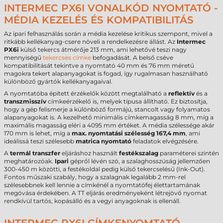
INTERMEC PX6I VONALKÓD NYOMTATÓ -
MÉDIA KEZELÉS ÉS KOMPATIBILITÁS
Az ipari felhasználás során a média kezelése kritikus szempont, mivel a
ritkább kellékanyag-csere növeli a rendelkezésre állást. Az
Intermec
PX6i
külső tekercs átmérője 213 mm, ami lehetővé teszi nagy
mennyiségű
tekercses címke
befogadását. A belső cséve
kompatibilitását tekintve a nyomtató 40 mm és 76 mm méretű
magokra tekert alapanyagokat is fogad, így rugalmasan használható
különböző gyártók kellékanyagaival.
A nyomtatóba épített érzékelők között megtalálható a
reflektív
és a
transzmisszív
címkeérzékelő is, melyek típusa állítható. Ez biztosítja,
hogy a gép felismerje a különböző formájú, stancolt vagy folyamatos
alapanyagokat is. A kezelhető minimális címkemagasság 8 mm, míg a
maximális magasság eléri a 4095 mm értéket. A média szélessége akár
170 mm is lehet, míg a
max. nyomtatási szélesség
167,4 mm
, ami
ideálissá teszi szélesebb
matrica nyomtató
feladatok elvégzésére.
A
termál transzfer
eljáráshoz használt
festékszalag
paraméterei szintén
meghatározóak.
Ipari
gépről lévén szó, a szalaghosszúság jellemzően
300-450 m közötti, a festékoldal pedig külső tekercselésű (Ink-Out).
Fontos műszaki szabály, hogy a szalagnak legalább 2 mm-rel
szélesebbnek kell lennie a címkénél a nyomtatófej élettartamának
megóvása érdekében. A TT eljárás eredményeként létrejövő nyomat
rendkívül tartós, kopásálló és a vegyi anyagoknak is ellenáll.