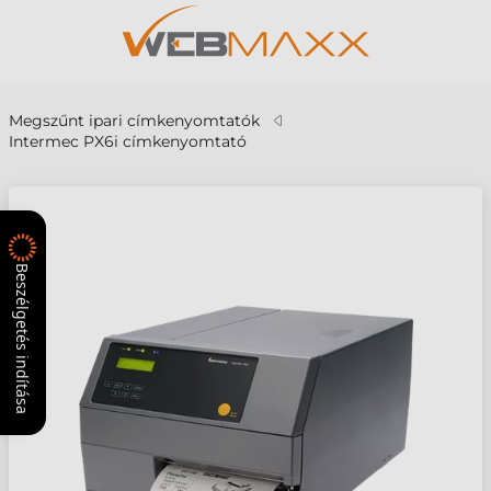
Megszűnt ipari címkenyomtatók
Intermec PX6i címkenyomtató
Beszélgetés indítása