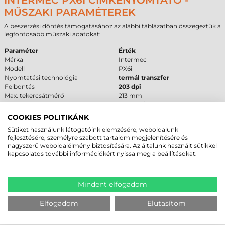
INTERMEC PX6I CÍMKENYOMTATÓ -
MŰSZAKI PARAMÉTEREK
A beszerzési döntés támogatásához az alábbi táblázatban összegeztük a
legfontosabb műszaki adatokat:
Paraméter
Érték
Márka
Intermec
Modell
PX6i
Nyomtatási technológia
termál transzfer
Felbontás
203 dpi
Max. tekercsátmérő
213 mm
Cséveméret
40 mm / 76 mm
Interfész
USB
,
RS232
,
Ethernet
COOKIES POLITIKÁNK
Készülék garancia
12 hónap
Sütiket használunk látogatóink elemzésére, weboldalunk
Nyomtatófej garancia
6 hónap
fejlesztésére, személyre szabott tartalom megjelenítésére és
nagyszerű weboldalélmény biztosítására. Az általunk használt sütikkel
FELHASZNÁLÁSI TERÜLETEK ÉS „MIKOR
kapcsolatos további információkért nyissa meg a beállításokat.
NEM EZ A MEGFELELŐ VÁLASZTÁS?”
Az
Intermec PX6i
robusztus felépítése és
Korlátlan
terhelhetősége
Mindent elfogadom
miatt elsősorban a nehéziparban és a nagy volumenű logisztikában
használatos. Alkalmazható
futárcímke nyomtatás
feladatokra,
Elfogadom
Elutasítom
raklapazonosítók készítésére és minden olyan területen, ahol a 167,4
mm-es nyomtatási szélesség előnyt jelent. A gép kiválóan bírja a poros,
ipari környezetet és a folyamatos igénybevételt a gyártósorok mellett.