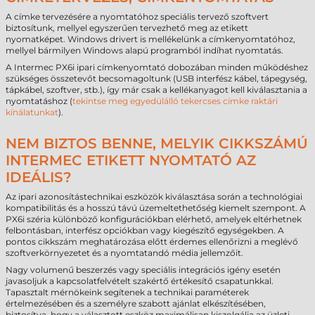
A címke tervezésére a nyomtatóhoz speciális tervező szoftvert
biztosítunk, mellyel egyszerűen tervezhető meg az etikett
nyomatképet. Windows drivert is mellékelünk a címkenyomtatóhoz,
mellyel bármilyen Windows alapú programból indíhat nyomtatás.
A Intermec PX6i ipari címkenyomtató dobozában minden működéshez
szükséges összetevőt becsomagoltunk (USB interfész kábel, tápegység,
tápkábel, szoftver, stb.), így már csak a kellékanyagot kell kiválasztania a
nyomtatáshoz (
tekintse meg egyedülálló tekercses címke raktári
kínálatunkat
).
NEM BIZTOS BENNE, MELYIK CIKKSZÁMÚ
INTERMEC ETIKETT NYOMTATÓ AZ
IDEÁLIS?
Az ipari azonosítástechnikai eszközök kiválasztása során a technológiai
kompatibilitás és a hosszú távú üzemeltethetőség kiemelt szempont. A
PX6i széria különböző konfigurációkban elérhető, amelyek eltérhetnek
felbontásban, interfész opciókban vagy kiegészítő egységekben. A
pontos cikkszám meghatározása előtt érdemes ellenőrizni a meglévő
szoftverkörnyezetet és a nyomtatandó média jellemzőit.
Nagy volumenű beszerzés vagy speciális integrációs igény esetén
javasoljuk a kapcsolatfelvételt szakértő értékesítő csapatunkkal.
Tapasztalt mérnökeink segítenek a technikai paraméterek
értelmezésében és a személyre szabott ajánlat elkészítésében,
biztosítva, hogy a választott eszköz maximálisan kiszolgálja az üzleti