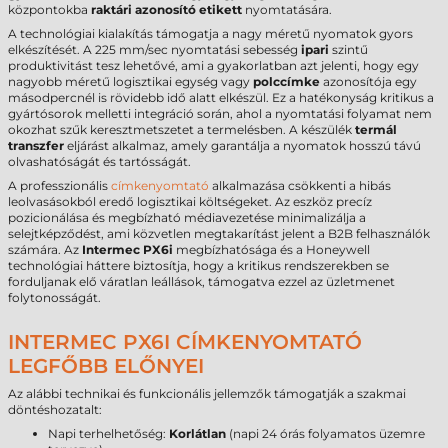
központokba
raktári azonosító etikett
nyomtatására.
A technológiai kialakítás támogatja a nagy méretű nyomatok gyors
elkészítését. A 225 mm/sec nyomtatási sebesség
ipari
szintű
produktivitást tesz lehetővé, ami a gyakorlatban azt jelenti, hogy egy
nagyobb méretű logisztikai egység vagy
polccímke
azonosítója egy
másodpercnél is rövidebb idő alatt elkészül. Ez a hatékonyság kritikus a
gyártósorok melletti integráció során, ahol a nyomtatási folyamat nem
okozhat szűk keresztmetszetet a termelésben. A készülék
termál
transzfer
eljárást alkalmaz, amely garantálja a nyomatok hosszú távú
olvashatóságát és tartósságát.
A professzionális
címkenyomtató
alkalmazása csökkenti a hibás
leolvasásokból eredő logisztikai költségeket. Az eszköz precíz
pozicionálása és megbízható médiavezetése minimalizálja a
selejtképződést, ami közvetlen megtakarítást jelent a B2B felhasználók
számára. Az
Intermec PX6i
megbízhatósága és a Honeywell
technológiai háttere biztosítja, hogy a kritikus rendszerekben se
forduljanak elő váratlan leállások, támogatva ezzel az üzletmenet
folytonosságát.
INTERMEC PX6I CÍMKENYOMTATÓ
LEGFŐBB ELŐNYEI
Az alábbi technikai és funkcionális jellemzők támogatják a szakmai
döntéshozatalt:
Napi terhelhetőség:
Korlátlan
(napi 24 órás folyamatos üzemre